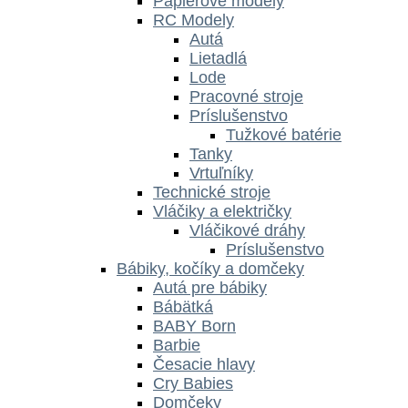
Papierové modely
RC Modely
Autá
Lietadlá
Lode
Pracovné stroje
Príslušenstvo
Tužkové batérie
Tanky
Vrtuľníky
Technické stroje
Vláčiky a električky
Vláčikové dráhy
Príslušenstvo
Bábiky, kočíky a domčeky
Autá pre bábiky
Bábätká
BABY Born
Barbie
Česacie hlavy
Cry Babies
Domčeky