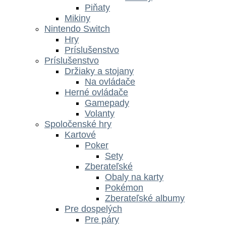
Piňaty
Mikiny
Nintendo Switch
Hry
Príslušenstvo
Príslušenstvo
Držiaky a stojany
Na ovládače
Herné ovládače
Gamepady
Volanty
Spoločenské hry
Kartové
Poker
Sety
Zberateľské
Obaly na karty
Pokémon
Zberateľské albumy
Pre dospelých
Pre páry