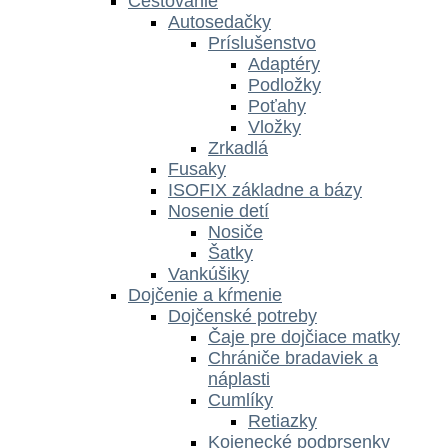
Cestovanie
Autosedačky
Príslušenstvo
Adaptéry
Podložky
Poťahy
Vložky
Zrkadlá
Fusaky
ISOFIX základne a bázy
Nosenie detí
Nosiče
Šatky
Vankúšiky
Dojčenie a kŕmenie
Dojčenské potreby
Čaje pre dojčiace matky
Chrániče bradaviek a
náplasti
Cumlíky
Retiazky
Kojenecké podprsenky