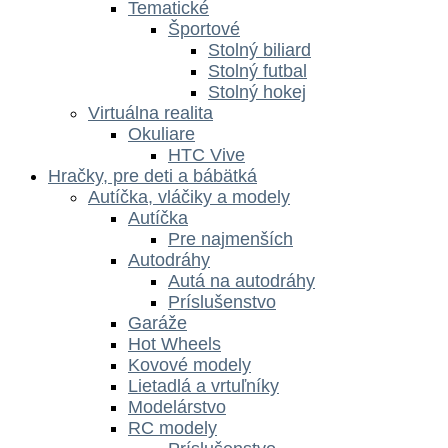
Tematické
Športové
Stolný biliard
Stolný futbal
Stolný hokej
Virtuálna realita
Okuliare
HTC Vive
Hračky, pre deti a bábätká
Autíčka, vláčiky a modely
Autíčka
Pre najmenších
Autodráhy
Autá na autodráhy
Príslušenstvo
Garáže
Hot Wheels
Kovové modely
Lietadlá a vrtuľníky
Modelárstvo
RC modely