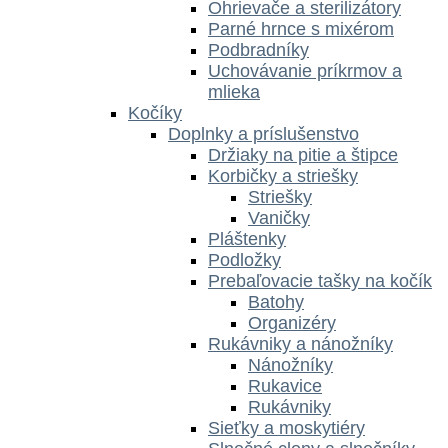
Ohrievače a sterilizátory
Parné hrnce s mixérom
Podbradníky
Uchovávanie príkrmov a
mlieka
Kočíky
Doplnky a príslušenstvo
Držiaky na pitie a štipce
Korbičky a striešky
Striešky
Vaničky
Pláštenky
Podložky
Prebaľovacie tašky na kočík
Batohy
Organizéry
Rukávniky a nánožníky
Nánožníky
Rukavice
Rukávniky
Sieťky a moskytiéry