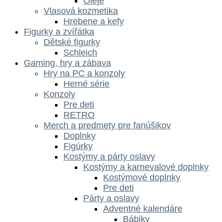
Oleje
Vlasová kozmetika
Hrebene a kefy
Figurky a zvířátka
Dětské figurky
Schleich
Gaming, hry a zábava
Hry na PC a konzoly
Herné série
Konzoly
Pre deti
RETRO
Merch a predmety pre fanúšikov
Doplnky
Figúrky
Kostýmy a párty oslavy
Kostýmy a karnevalové doplnky
Kostýmové doplnky
Pre deti
Párty a oslavy
Adventné kalendáre
Bábiky