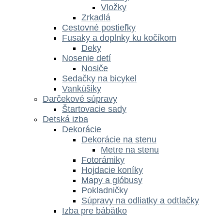
Vložky
Zrkadlá
Cestovné postieľky
Fusaky a doplnky ku kočíkom
Deky
Nosenie detí
Nosiče
Sedačky na bicykel
Vankúšiky
Darčekové súpravy
Štartovacie sady
Detská izba
Dekorácie
Dekorácie na stenu
Metre na stenu
Fotorámiky
Hojdacie koníky
Mapy a glóbusy
Pokladničky
Súpravy na odliatky a odtlačky
Izba pre bábätko