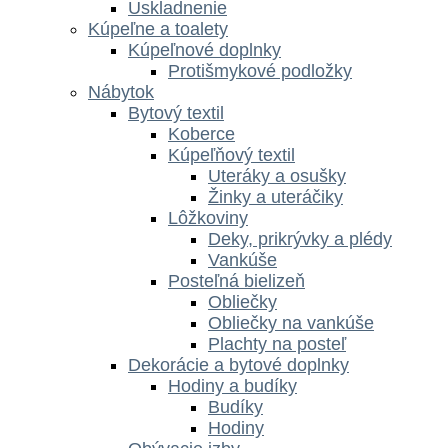
Uskladnenie
Kúpeľne a toalety
Kúpeľnové doplnky
Protišmykové podložky
Nábytok
Bytový textil
Koberce
Kúpeľňový textil
Uteráky a osušky
Žinky a uteráčiky
Lôžkoviny
Deky, prikrývky a plédy
Vankúše
Posteľná bielizeň
Obliečky
Obliečky na vankúše
Plachty na posteľ
Dekorácie a bytové doplnky
Hodiny a budíky
Budíky
Hodiny