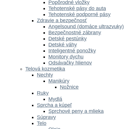
Popôrodné vložky
Tehotenské pásy do auta
Tehotenské podporné pásy
Zdravie a bezpečnosť
Angelsound (domáce ultrazvuky)
Bezpečnostné zábrany
Detské pestúnky
Detské váhy
Inteligentné ponožky
Monitory dychu
Odsávačky hlienov
Telová kozmetika
Nechty
Manikúry
Nožnice
Ruky
Mydlá
Sprcha a kúpeľ
Sprchové peny a mlieka
Súpravy
Telo