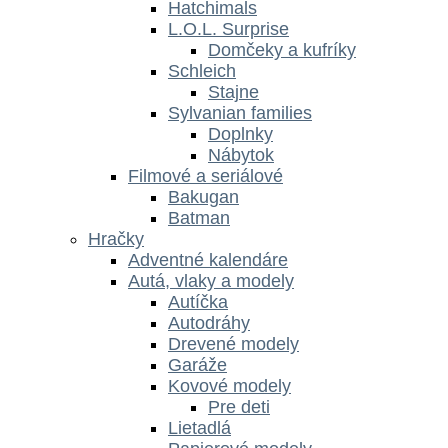
Hatchimals
L.O.L. Surprise
Domčeky a kufríky
Schleich
Stajne
Sylvanian families
Doplnky
Nábytok
Filmové a seriálové
Bakugan
Batman
Hračky
Adventné kalendáre
Autá, vlaky a modely
Autíčka
Autodráhy
Drevené modely
Garáže
Kovové modely
Pre deti
Lietadlá