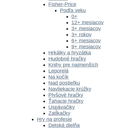
Fisher-Price
Podľa veku
0+
12+ mesiacov
3+ mesiacov
3+ rokov
6+ mesiacov
9+ mesiacov
Hrkálky a hryzátka
Hudobné hračky
Knihy pre najmenších
Leporelá
Na kočík
Nad postieľku
Navliekacie krúžky
Plyšové hračky
Ťahacie hračky
Uspávačiky
Zatĺkačky
Hry na profesie
Detská dielňa