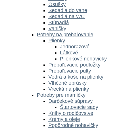
Osušky
Sedadlá do vane
Sedadlá na WC
Stúpadlá
Vaničky
Potreby na prebaľovanie
Plienky
Jednorazové
Látkové
Plienkové nohavičky
Prebaľovacie podložky
Prebaľovacie pulty
Vedrá a koše na plienky
Vlhčené obrúsky
Vrecká na plienky
Potreby pre mamičky
Darčekové súpravy
Štartovacie sady
Knihy o rodičovstve
Krémy a oleje
Popôrodné nohavičky