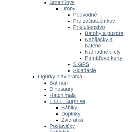
SmartToys
Drony
Podvodné
Pre začiatočníkov
Príslušenstvo
Batohy a puzdrá
Nabíjačky a
batérie
Náhradné diely
Pamäťové karty
S GPS
Skladacie
Figúrky a zvieratká
Batman
Dinosaury
Hatchimals
L.O.L. Surprise
Bábiky
Doplnky
Zvieratká
Postavičky