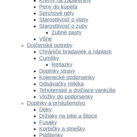
Krémy na zapareniny
Peny do kúpeľa
Sprchové gély
Starostlivosť o vlasy
Starostlivosť o zuby
Zubné pasty
Vône
Dojčenské potreby
Chrániče bradaviek a náplasti
Cumlíky
Retiazky
Doplnky stravy
Kojenecké podprsenky
Odsávačky mlieka
Tehotenské a dojčiace vankúše
Vložky do podprsenky
Doplnky a príslušenstvo
Deky
Držiaky na pitie a štipce
Fusaky
Korbičky a striešky
Pláštenky