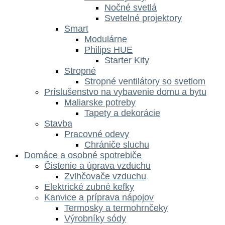
Nočné svetlá
Svetelné projektory
Smart
Modulárne
Philips HUE
Starter Kity
Stropné
Stropné ventilátory so svetlom
Príslušenstvo na vybavenie domu a bytu
Maliarske potreby
Tapety a dekorácie
Stavba
Pracovné odevy
Chrániče sluchu
Domáce a osobné spotrebiče
Čistenie a úprava vzduchu
Zvlhčovače vzduchu
Elektrické zubné kefky
Kanvice a príprava nápojov
Termosky a termohrnčeky
Výrobníky sódy