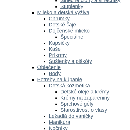
Slnečné clony a slnečníky
Stupienky
Mlieko a detská výživa
Chrumky
Detské čaje
Dojčenské mlieko
Špeciálne
Kapsičky
Kaše
Príkrmy
Sušienky a piškóty
Oblečenie
Body
Potreby na kúpanie
Detská kozmetika
Detské oleje a krémy
Krémy na zapareniny
Sprchové gély
Starostlivosť o vlasy
Ležadlá do vaničky
Manikúra
Nočníky