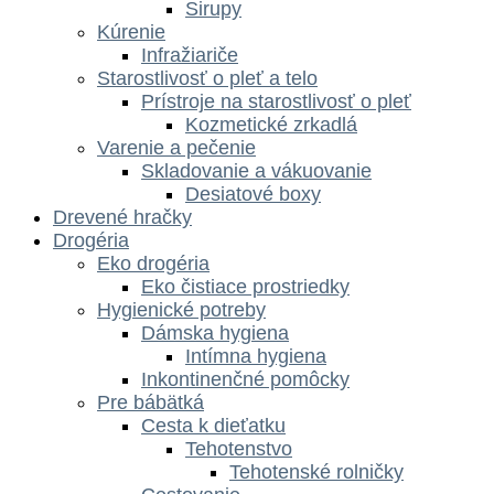
Sirupy
Kúrenie
Infražiariče
Starostlivosť o pleť a telo
Prístroje na starostlivosť o pleť
Kozmetické zrkadlá
Varenie a pečenie
Skladovanie a vákuovanie
Desiatové boxy
Drevené hračky
Drogéria
Eko drogéria
Eko čistiace prostriedky
Hygienické potreby
Dámska hygiena
Intímna hygiena
Inkontinenčné pomôcky
Pre bábätká
Cesta k dieťatku
Tehotenstvo
Tehotenské rolničky