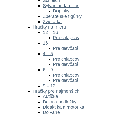
Schleich
Sylvanian families
Doplnky
Zberateľské figúrky
Zvieratká
Hračky na mieru
12 – 16
Pre chlapcov
16+
Pre dievčatá
4 – 5
Pre chlapcov
Pre dievčatá
6 – 9
Pre chlapcov
Pre dievčatá
9 – 12
Hračky pre najmenších
Autíčka
Deky a podložky
Didaktika a motorika
Do vane