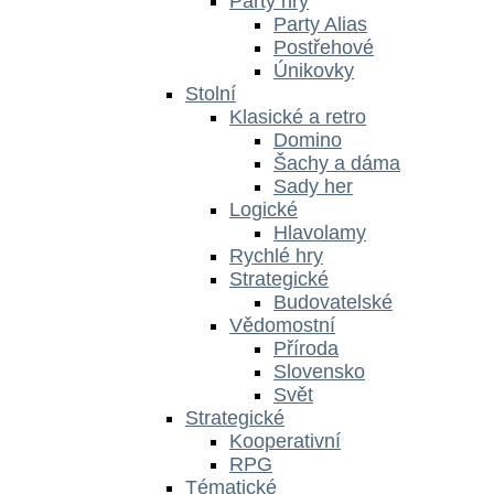
Párty hry
Party Alias
Postřehové
Únikovky
Stolní
Klasické a retro
Domino
Šachy a dáma
Sady her
Logické
Hlavolamy
Rychlé hry
Strategické
Budovatelské
Vědomostní
Příroda
Slovensko
Svět
Strategické
Kooperativní
RPG
Tématické