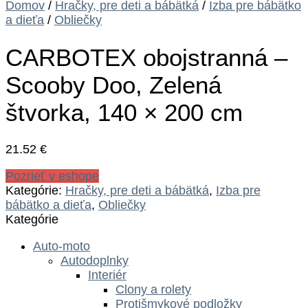
Domov
/
Hračky, pre deti a bábätká
/
Izba pre bábätko
a dieťa
/
Obliečky
CARBOTEX obojstranná –
Scooby Doo, Zelená
štvorka, 140 × 200 cm
21.52
€
Pozrieť v eshope
Kategórie:
Hračky, pre deti a bábätká
,
Izba pre
bábätko a dieťa
,
Obliečky
Kategórie
Auto-moto
Autodoplnky
Interiér
Clony a rolety
Protišmykové podložky