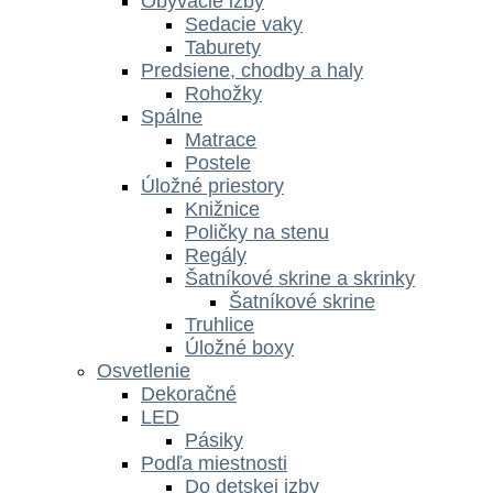
Obývacie izby
Sedacie vaky
Taburety
Predsiene, chodby a haly
Rohožky
Spálne
Matrace
Postele
Úložné priestory
Knižnice
Poličky na stenu
Regály
Šatníkové skrine a skrinky
Šatníkové skrine
Truhlice
Úložné boxy
Osvetlenie
Dekoračné
LED
Pásiky
Podľa miestnosti
Do detskej izby