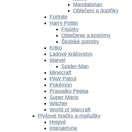
Mandalorian
Oblečení a doplňky
Fortnite
Harry Potter
Figúrky
Oblečenie a kostýmy
Školské potreby
Krtko
Ľadové kráľovstvo
Marvel
Spider-Man
Minecraft
PAW Patrol
Pokémon
Prasiatko Peppa
Super Mario
Witcher
World of Warcraft
Plyšové hračky a maňušky
Hrejivé
Interaktívne