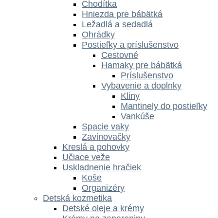
Chodítka
Hniezda pre bábätká
Ležadlá a sedadlá
Ohrádky
Postieľky a príslušenstvo
Cestovné
Hamaky pre bábätká
Príslušenstvo
Vybavenie a doplnky
Kliny
Mantinely do postieľky
Vankúše
Spacie vaky
Zavinovačky
Kreslá a pohovky
Učiace veže
Uskladnenie hračiek
Koše
Organizéry
Detská kozmetika
Detské oleje a krémy