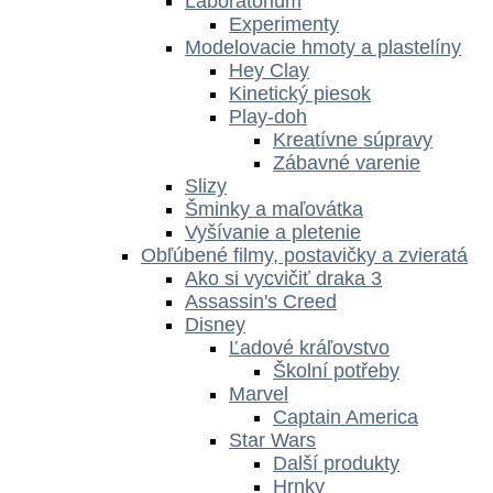
Laboratórium
Experimenty
Modelovacie hmoty a plastelíny
Hey Clay
Kinetický piesok
Play-doh
Kreatívne súpravy
Zábavné varenie
Slizy
Šminky a maľovátka
Vyšívanie a pletenie
Obľúbené filmy, postavičky a zvieratá
Ako si vycvičiť draka 3
Assassin's Creed
Disney
Ľadové kráľovstvo
Školní potřeby
Marvel
Captain America
Star Wars
Další produkty
Hrnky