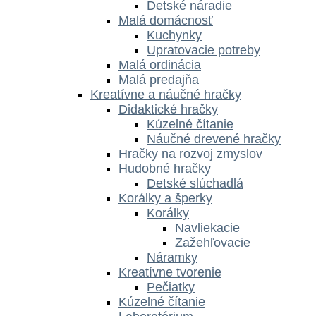
Detské náradie
Malá domácnosť
Kuchynky
Upratovacie potreby
Malá ordinácia
Malá predajňa
Kreatívne a náučné hračky
Didaktické hračky
Kúzelné čítanie
Náučné drevené hračky
Hračky na rozvoj zmyslov
Hudobné hračky
Detské slúchadlá
Korálky a šperky
Korálky
Navliekacie
Zažehľovacie
Náramky
Kreatívne tvorenie
Pečiatky
Kúzelné čítanie