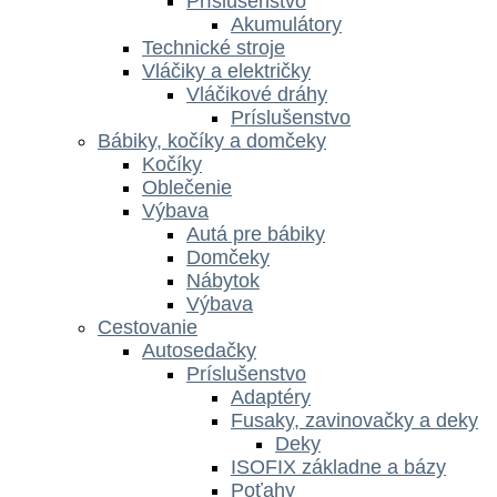
Príslušenstvo
Akumulátory
Technické stroje
Vláčiky a električky
Vláčikové dráhy
Príslušenstvo
Bábiky, kočíky a domčeky
Kočíky
Oblečenie
Výbava
Autá pre bábiky
Domčeky
Nábytok
Výbava
Cestovanie
Autosedačky
Príslušenstvo
Adaptéry
Fusaky, zavinovačky a deky
Deky
ISOFIX základne a bázy
Poťahy