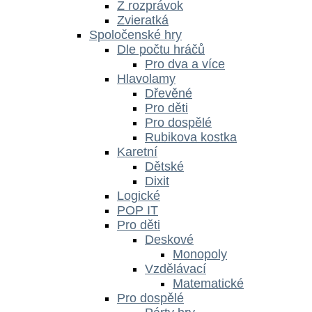
Z rozprávok
Zvieratká
Spoločenské hry
Dle počtu hráčů
Pro dva a více
Hlavolamy
Dřevěné
Pro děti
Pro dospělé
Rubikova kostka
Karetní
Dětské
Dixit
Logické
POP IT
Pro děti
Deskové
Monopoly
Vzdělávací
Matematické
Pro dospělé