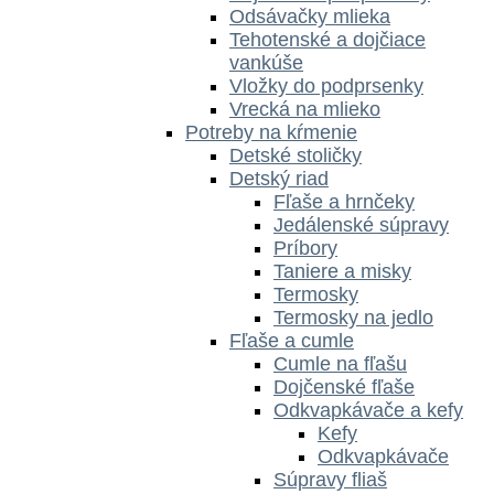
Odsávačky mlieka
Tehotenské a dojčiace
vankúše
Vložky do podprsenky
Vrecká na mlieko
Potreby na kŕmenie
Detské stoličky
Detský riad
Fľaše a hrnčeky
Jedálenské súpravy
Príbory
Taniere a misky
Termosky
Termosky na jedlo
Fľaše a cumle
Cumle na fľašu
Dojčenské fľaše
Odkvapkávače a kefy
Kefy
Odkvapkávače
Súpravy fliaš