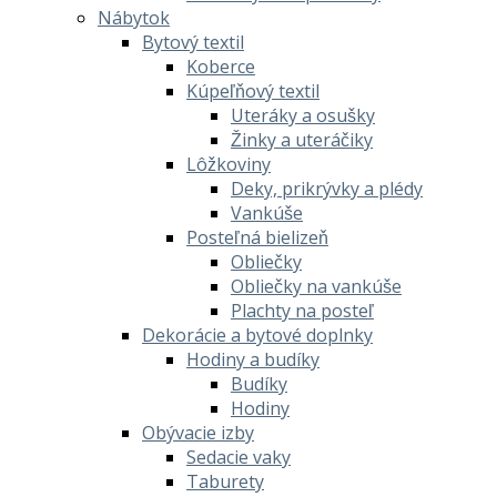
Nábytok
Bytový textil
Koberce
Kúpeľňový textil
Uteráky a osušky
Žinky a uteráčiky
Lôžkoviny
Deky, prikrývky a plédy
Vankúše
Posteľná bielizeň
Obliečky
Obliečky na vankúše
Plachty na posteľ
Dekorácie a bytové doplnky
Hodiny a budíky
Budíky
Hodiny
Obývacie izby
Sedacie vaky
Taburety