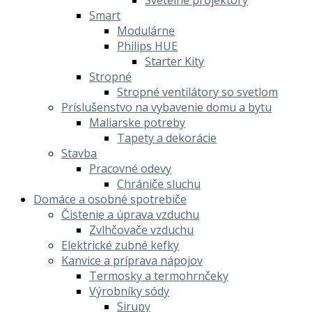
Smart
Modulárne
Philips HUE
Starter Kity
Stropné
Stropné ventilátory so svetlom
Príslušenstvo na vybavenie domu a bytu
Maliarske potreby
Tapety a dekorácie
Stavba
Pracovné odevy
Chrániče sluchu
Domáce a osobné spotrebiče
Čistenie a úprava vzduchu
Zvlhčovače vzduchu
Elektrické zubné kefky
Kanvice a príprava nápojov
Termosky a termohrnčeky
Výrobníky sódy
Sirupy