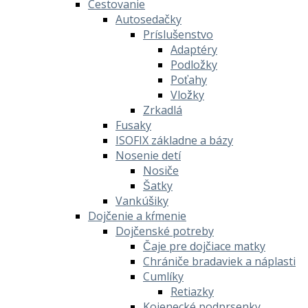
Cestovanie
Autosedačky
Príslušenstvo
Adaptéry
Podložky
Poťahy
Vložky
Zrkadlá
Fusaky
ISOFIX základne a bázy
Nosenie detí
Nosiče
Šatky
Vankúšiky
Dojčenie a kŕmenie
Dojčenské potreby
Čaje pre dojčiace matky
Chrániče bradaviek a náplasti
Cumlíky
Retiazky
Kojenecké podprsenky