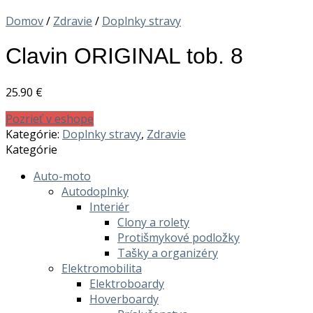
Domov
/
Zdravie
/
Doplnky stravy
Clavin ORIGINAL tob. 8
25.90
€
Pozrieť v eshope
Kategórie:
Doplnky stravy
,
Zdravie
Kategórie
Auto-moto
Autodoplnky
Interiér
Clony a rolety
Protišmykové podložky
Tašky a organizéry
Elektromobilita
Elektroboardy
Hoverboardy