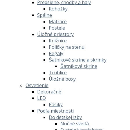
Predsiene, chodby a haly
Rohožky
Spálne
Matrace
Postele
Úložné priestory
Knižnice
Poličky na stenu
Regály
Šatníkové skrine a skrinky
Šatníkové skrine
Truhlice
Úložné boxy
Osvetlenie
Dekoračné
LED
Pásiky
Podľa miestnosti
Do detskej izby
Nočné svetlá
Svetelné projektory