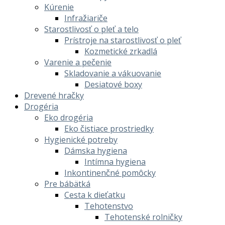
Kúrenie
Infražiariče
Starostlivosť o pleť a telo
Prístroje na starostlivosť o pleť
Kozmetické zrkadlá
Varenie a pečenie
Skladovanie a vákuovanie
Desiatové boxy
Drevené hračky
Drogéria
Eko drogéria
Eko čistiace prostriedky
Hygienické potreby
Dámska hygiena
Intímna hygiena
Inkontinenčné pomôcky
Pre bábätká
Cesta k dieťatku
Tehotenstvo
Tehotenské rolničky