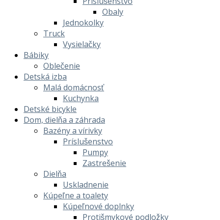
Príslušenstvo
Obaly
Jednokolky
Truck
Vysielačky
Bábiky
Oblečenie
Detská izba
Malá domácnosť
Kuchynka
Detské bicykle
Dom, dielňa a záhrada
Bazény a vírivky
Príslušenstvo
Pumpy
Zastrešenie
Dielňa
Uskladnenie
Kúpeľne a toalety
Kúpeľnové doplnky
Protišmykové podložky