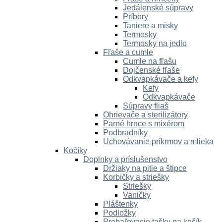
Jedálenské súpravy
Príbory
Taniere a misky
Termosky
Termosky na jedlo
Fľaše a cumle
Cumle na fľašu
Dojčenské fľaše
Odkvapkávače a kefy
Kefy
Odkvapkávače
Súpravy fliaš
Ohrievače a sterilizátory
Parné hrnce s mixérom
Podbradníky
Uchovávanie príkrmov a mlieka
Kočíky
Doplnky a príslušenstvo
Držiaky na pitie a štipce
Korbičky a striešky
Striešky
Vaničky
Pláštenky
Podložky
Prebaľovacie tašky na kočík