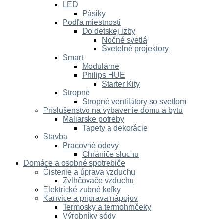
LED
Pásiky
Podľa miestnosti
Do detskej izby
Nočné svetlá
Svetelné projektory
Smart
Modulárne
Philips HUE
Starter Kity
Stropné
Stropné ventilátory so svetlom
Príslušenstvo na vybavenie domu a bytu
Maliarske potreby
Tapety a dekorácie
Stavba
Pracovné odevy
Chrániče sluchu
Domáce a osobné spotrebiče
Čistenie a úprava vzduchu
Zvlhčovače vzduchu
Elektrické zubné kefky
Kanvice a príprava nápojov
Termosky a termohrnčeky
Výrobníky sódy