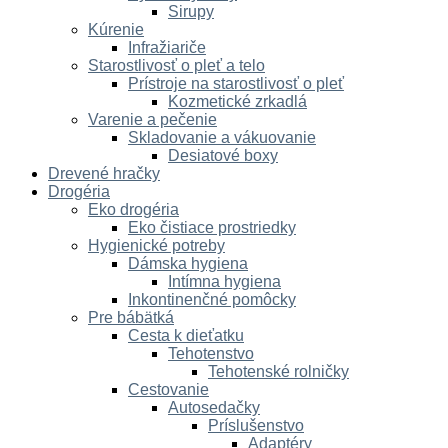
Sirupy
Kúrenie
Infražiariče
Starostlivosť o pleť a telo
Prístroje na starostlivosť o pleť
Kozmetické zrkadlá
Varenie a pečenie
Skladovanie a vákuovanie
Desiatové boxy
Drevené hračky
Drogéria
Eko drogéria
Eko čistiace prostriedky
Hygienické potreby
Dámska hygiena
Intímna hygiena
Inkontinenčné pomôcky
Pre bábätká
Cesta k dieťatku
Tehotenstvo
Tehotenské rolničky
Cestovanie
Autosedačky
Príslušenstvo
Adaptéry