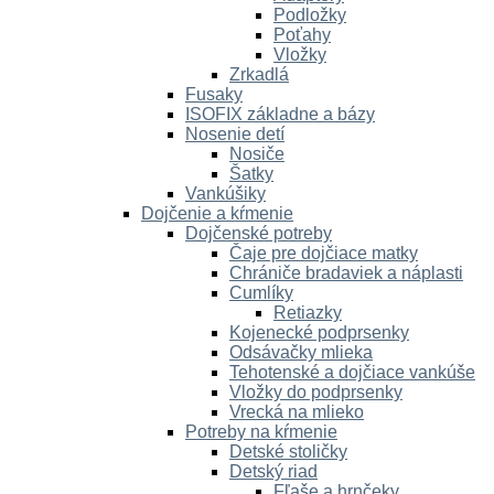
Podložky
Poťahy
Vložky
Zrkadlá
Fusaky
ISOFIX základne a bázy
Nosenie detí
Nosiče
Šatky
Vankúšiky
Dojčenie a kŕmenie
Dojčenské potreby
Čaje pre dojčiace matky
Chrániče bradaviek a náplasti
Cumlíky
Retiazky
Kojenecké podprsenky
Odsávačky mlieka
Tehotenské a dojčiace vankúše
Vložky do podprsenky
Vrecká na mlieko
Potreby na kŕmenie
Detské stoličky
Detský riad
Fľaše a hrnčeky