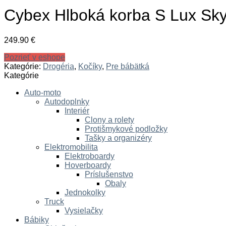
Cybex Hlboká korba S Lux Sky 
249.90
€
Pozrieť v eshope
Kategórie:
Drogéria
,
Kočíky
,
Pre bábätká
Kategórie
Auto-moto
Autodoplnky
Interiér
Clony a rolety
Protišmykové podložky
Tašky a organizéry
Elektromobilita
Elektroboardy
Hoverboardy
Príslušenstvo
Obaly
Jednokolky
Truck
Vysielačky
Bábiky