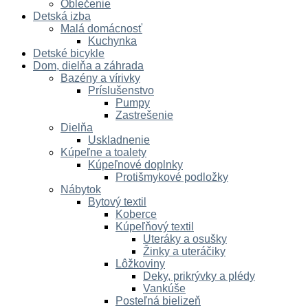
Oblečenie
Detská izba
Malá domácnosť
Kuchynka
Detské bicykle
Dom, dielňa a záhrada
Bazény a vírivky
Príslušenstvo
Pumpy
Zastrešenie
Dielňa
Uskladnenie
Kúpeľne a toalety
Kúpeľnové doplnky
Protišmykové podložky
Nábytok
Bytový textil
Koberce
Kúpeľňový textil
Uteráky a osušky
Žinky a uteráčiky
Lôžkoviny
Deky, prikrývky a plédy
Vankúše
Posteľná bielizeň