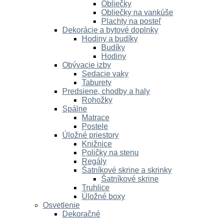
Obliečky
Obliečky na vankúše
Plachty na posteľ
Dekorácie a bytové doplnky
Hodiny a budíky
Budíky
Hodiny
Obývacie izby
Sedacie vaky
Taburety
Predsiene, chodby a haly
Rohožky
Spálne
Matrace
Postele
Úložné priestory
Knižnice
Poličky na stenu
Regály
Šatníkové skrine a skrinky
Šatníkové skrine
Truhlice
Úložné boxy
Osvetlenie
Dekoračné