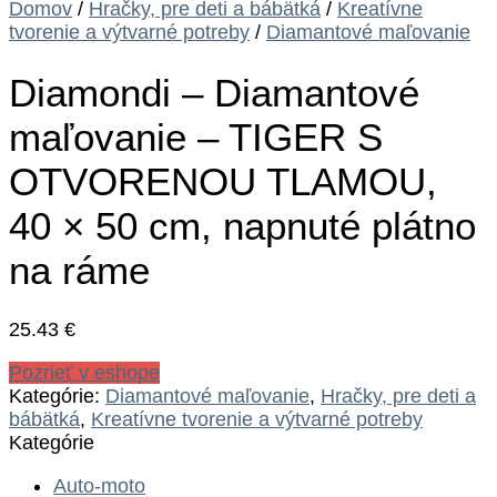
Domov
/
Hračky, pre deti a bábätká
/
Kreatívne
tvorenie a výtvarné potreby
/
Diamantové maľovanie
Diamondi – Diamantové
maľovanie – TIGER S
OTVORENOU TLAMOU,
40 × 50 cm, napnuté plátno
na ráme
25.43
€
Pozrieť v eshope
Kategórie:
Diamantové maľovanie
,
Hračky, pre deti a
bábätká
,
Kreatívne tvorenie a výtvarné potreby
Kategórie
Auto-moto