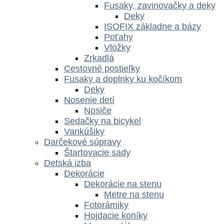
Fusaky, zavinovačky a deky
Deky
ISOFIX základne a bázy
Poťahy
Vložky
Zrkadlá
Cestovné postieľky
Fusaky a doplnky ku kočíkom
Deky
Nosenie detí
Nosiče
Sedačky na bicykel
Vankúšiky
Darčekové súpravy
Štartovacie sady
Detská izba
Dekorácie
Dekorácie na stenu
Metre na stenu
Fotorámiky
Hojdacie koníky