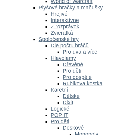
World of Warcraft
Plyšové hračky a maňušky
Hrejivé
Interaktívne
Z rozprávok
Zvieratká
Spoločenské hry
Dle počtu hráčů
Pro dva a více
Hlavolamy
Dřevěné
Pro děti
Pro dospělé
Rubikova kostka
Karetní
Dětské
Dixit
Logické
POP IT
Pro děti
Deskové
Monopoly