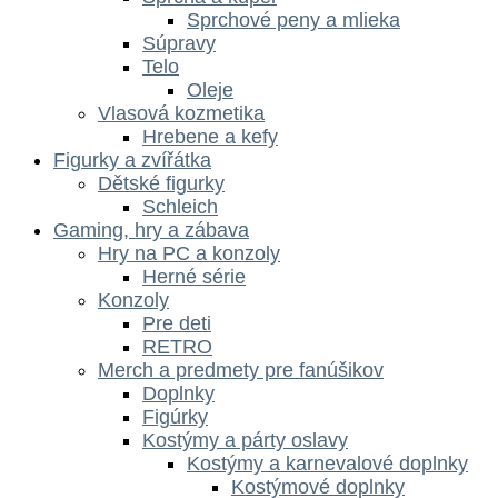
Sprchové peny a mlieka
Súpravy
Telo
Oleje
Vlasová kozmetika
Hrebene a kefy
Figurky a zvířátka
Dětské figurky
Schleich
Gaming, hry a zábava
Hry na PC a konzoly
Herné série
Konzoly
Pre deti
RETRO
Merch a predmety pre fanúšikov
Doplnky
Figúrky
Kostýmy a párty oslavy
Kostýmy a karnevalové doplnky
Kostýmové doplnky