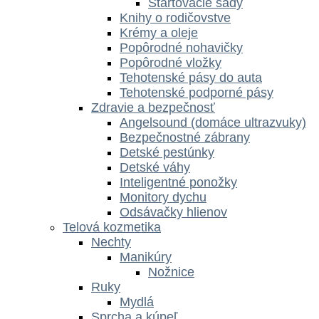
Štartovacie sady
Knihy o rodičovstve
Krémy a oleje
Popôrodné nohavičky
Popôrodné vložky
Tehotenské pásy do auta
Tehotenské podporné pásy
Zdravie a bezpečnosť
Angelsound (domáce ultrazvuky)
Bezpečnostné zábrany
Detské pestúnky
Detské váhy
Inteligentné ponožky
Monitory dychu
Odsávačky hlienov
Telová kozmetika
Nechty
Manikúry
Nožnice
Ruky
Mydlá
Sprcha a kúpeľ