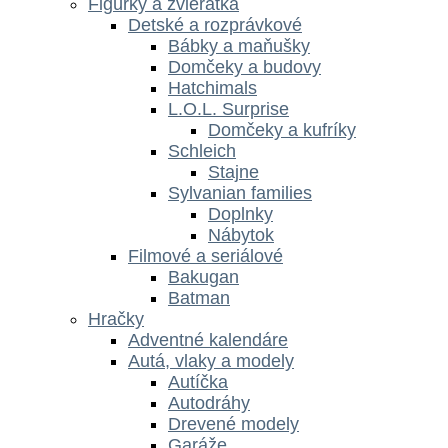
Figúrky a zvieratká
Detské a rozprávkové
Bábky a maňušky
Domčeky a budovy
Hatchimals
L.O.L. Surprise
Domčeky a kufríky
Schleich
Stajne
Sylvanian families
Doplnky
Nábytok
Filmové a seriálové
Bakugan
Batman
Hračky
Adventné kalendáre
Autá, vlaky a modely
Autíčka
Autodráhy
Drevené modely
Garáže