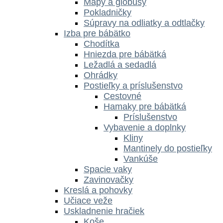
Mapy a glóbusy
Pokladničky
Súpravy na odliatky a odtlačky
Izba pre bábätko
Chodítka
Hniezda pre bábätká
Ležadlá a sedadlá
Ohrádky
Postieľky a príslušenstvo
Cestovné
Hamaky pre bábätká
Príslušenstvo
Vybavenie a doplnky
Kliny
Mantinely do postieľky
Vankúše
Spacie vaky
Zavinovačky
Kreslá a pohovky
Učiace veže
Uskladnenie hračiek
Koše