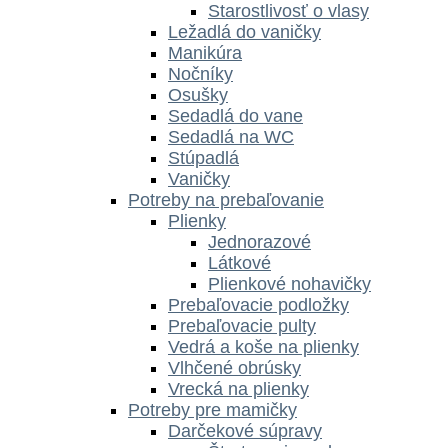
Starostlivosť o vlasy
Ležadlá do vaničky
Manikúra
Nočníky
Osušky
Sedadlá do vane
Sedadlá na WC
Stúpadlá
Vaničky
Potreby na prebaľovanie
Plienky
Jednorazové
Látkové
Plienkové nohavičky
Prebaľovacie podložky
Prebaľovacie pulty
Vedrá a koše na plienky
Vlhčené obrúsky
Vrecká na plienky
Potreby pre mamičky
Darčekové súpravy