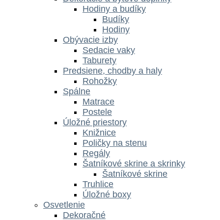
Hodiny a budíky
Budíky
Hodiny
Obývacie izby
Sedacie vaky
Taburety
Predsiene, chodby a haly
Rohožky
Spálne
Matrace
Postele
Úložné priestory
Knižnice
Poličky na stenu
Regály
Šatníkové skrine a skrinky
Šatníkové skrine
Truhlice
Úložné boxy
Osvetlenie
Dekoračné