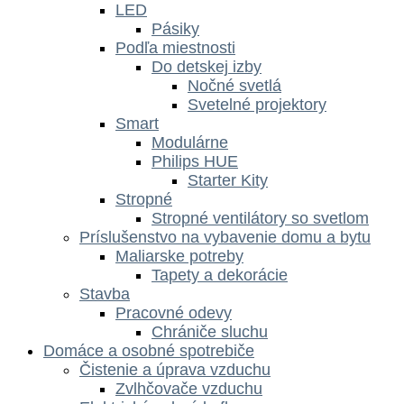
LED
Pásiky
Podľa miestnosti
Do detskej izby
Nočné svetlá
Svetelné projektory
Smart
Modulárne
Philips HUE
Starter Kity
Stropné
Stropné ventilátory so svetlom
Príslušenstvo na vybavenie domu a bytu
Maliarske potreby
Tapety a dekorácie
Stavba
Pracovné odevy
Chrániče sluchu
Domáce a osobné spotrebiče
Čistenie a úprava vzduchu
Zvlhčovače vzduchu