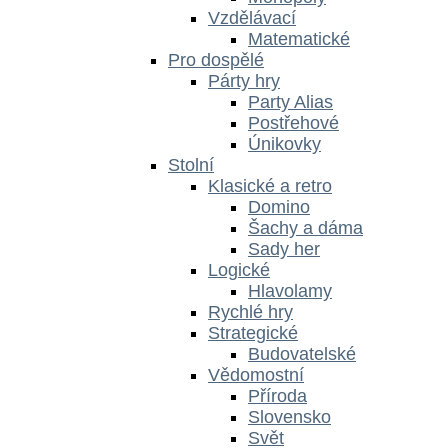
Vzdělávací
Matematické
Pro dospělé
Párty hry
Party Alias
Postřehové
Únikovky
Stolní
Klasické a retro
Domino
Šachy a dáma
Sady her
Logické
Hlavolamy
Rychlé hry
Strategické
Budovatelské
Vědomostní
Příroda
Slovensko
Svět