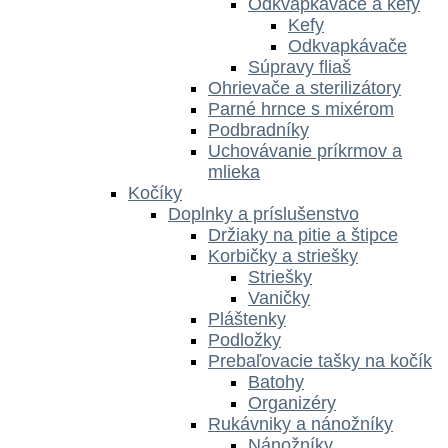
Odkvapkávače a kefy
Kefy
Odkvapkávače
Súpravy fliaš
Ohrievače a sterilizátory
Parné hrnce s mixérom
Podbradníky
Uchovávanie príkrmov a
mlieka
Kočíky
Doplnky a príslušenstvo
Držiaky na pitie a štipce
Korbičky a striešky
Striešky
Vaničky
Pláštenky
Podložky
Prebaľovacie tašky na kočík
Batohy
Organizéry
Rukávniky a nánožníky
Nánožníky