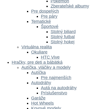
Pokémon
Zberateľské albumy
Pre dospelých
Pre páry
Tematické
Športové
Stolný biliard
Stolný futbal
Stolný hokej
Virtuálna realita
Okuliare
HTC Vive
Hračky, pre deti a bábätká
Autíčka, vláčiky a modely
Autíčka
Pre najmenších
Autodráhy
Autá na autodráhy
Príslušenstvo
Garáže
Hot Wheels
Kovové modely