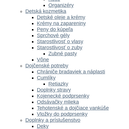
Organizéry
Detská kozmetika
Detské oleje a krémy
Krémy na zapareniny
Peny do kúpeľa
Sprchové gély
Starostlivosť o vlasy
Starostlivosť o zuby
Zubné pasty
Vône
Dojčenské potreby
Chrániče bradaviek a náplasti
Cumlíky
Retiazky
Doplnky stravy
Kojenecké podprsenky
Odsávačky mlieka
Tehotenské a dojčiace vankúše
Vložky do podprsenky
Doplnky a príslušenstvo
Deky