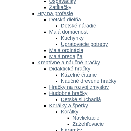
Uspávačiky
Zatĺkačky
Hry na profesie
Detská dielňa
Detské náradie
Malá domácnosť
Kuchynky
Upratovacie potreby
Malá ordinácia
Malá predajňa
Kreatívne a náučné hračky
Didaktické hračky
Kúzelné čítanie
Náučné drevené hračky
Hračky na rozvoj zmyslov
Hudobné hračky
Detské slúchadlá
Korálky a šperky
Korálky
Navliekacie
Zažehľovacie
Náramky