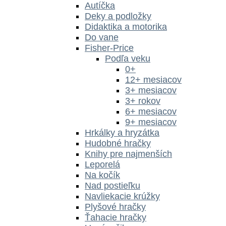
Autíčka
Deky a podložky
Didaktika a motorika
Do vane
Fisher-Price
Podľa veku
0+
12+ mesiacov
3+ mesiacov
3+ rokov
6+ mesiacov
9+ mesiacov
Hrkálky a hryzátka
Hudobné hračky
Knihy pre najmenších
Leporelá
Na kočík
Nad postieľku
Navliekacie krúžky
Plyšové hračky
Ťahacie hračky