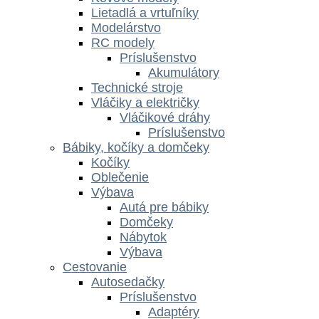
Lietadlá a vrtuľníky
Modelárstvo
RC modely
Príslušenstvo
Akumulátory
Technické stroje
Vláčiky a električky
Vláčikové dráhy
Príslušenstvo
Bábiky, kočíky a domčeky
Kočíky
Oblečenie
Výbava
Autá pre bábiky
Domčeky
Nábytok
Výbava
Cestovanie
Autosedačky
Príslušenstvo
Adaptéry