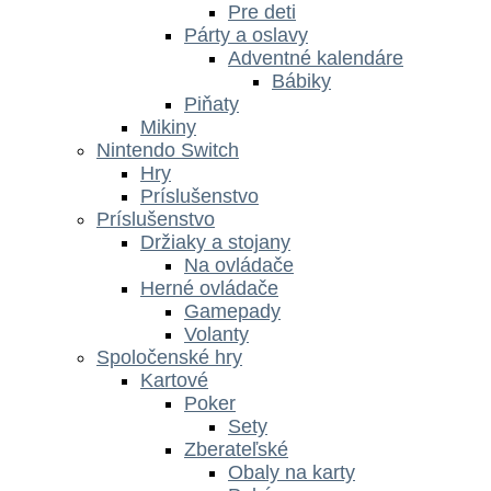
Pre deti
Párty a oslavy
Adventné kalendáre
Bábiky
Piňaty
Mikiny
Nintendo Switch
Hry
Príslušenstvo
Príslušenstvo
Držiaky a stojany
Na ovládače
Herné ovládače
Gamepady
Volanty
Spoločenské hry
Kartové
Poker
Sety
Zberateľské
Obaly na karty