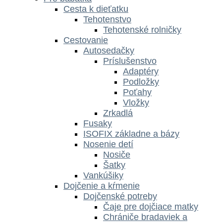
Cesta k dieťatku
Tehotenstvo
Tehotenské rolničky
Cestovanie
Autosedačky
Príslušenstvo
Adaptéry
Podložky
Poťahy
Vložky
Zrkadlá
Fusaky
ISOFIX základne a bázy
Nosenie detí
Nosiče
Šatky
Vankúšiky
Dojčenie a kŕmenie
Dojčenské potreby
Čaje pre dojčiace matky
Chrániče bradaviek a