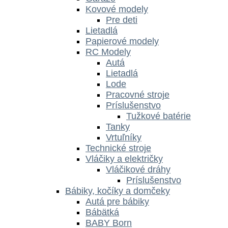
Kovové modely
Pre deti
Lietadlá
Papierové modely
RC Modely
Autá
Lietadlá
Lode
Pracovné stroje
Príslušenstvo
Tužkové batérie
Tanky
Vrtuľníky
Technické stroje
Vláčiky a električky
Vláčikové dráhy
Príslušenstvo
Bábiky, kočíky a domčeky
Autá pre bábiky
Bábätká
BABY Born