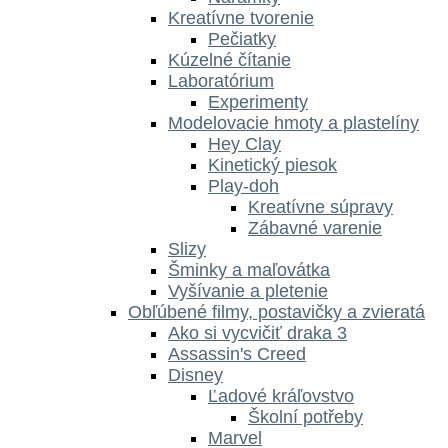
Kreatívne tvorenie
Pečiatky
Kúzelné čítanie
Laboratórium
Experimenty
Modelovacie hmoty a plastelíny
Hey Clay
Kinetický piesok
Play-doh
Kreatívne súpravy
Zábavné varenie
Slizy
Šminky a maľovátka
Vyšívanie a pletenie
Obľúbené filmy, postavičky a zvieratá
Ako si vycvičiť draka 3
Assassin's Creed
Disney
Ľadové kráľovstvo
Školní potřeby
Marvel