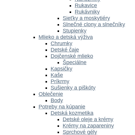
Rukavice
Rukávniky
Sieťky a moskytiéry
Slnečné clony a slnečníky
Stupienky
Mlieko a detská výživa
Chrumky
Detské čaje
Dojčenské mlieko
Špeciálne
Kapsičky
Kaše
Príkrmy
Sušienky a piškóty
Oblečenie
Body
Potreby na kúpanie
Detská kozmetika
Detské oleje a krémy
Krémy na zapareniny
Sprchové gély