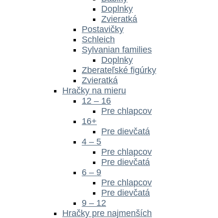
Doplnky
Zvieratká
Postavičky
Schleich
Sylvanian families
Doplnky
Zberateľské figúrky
Zvieratká
Hračky na mieru
12 – 16
Pre chlapcov
16+
Pre dievčatá
4 – 5
Pre chlapcov
Pre dievčatá
6 – 9
Pre chlapcov
Pre dievčatá
9 – 12
Hračky pre najmenších