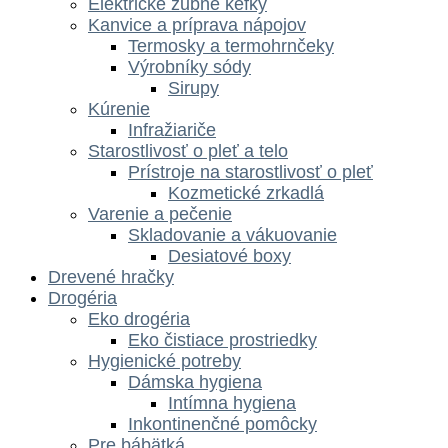
Elektrické zubné kefky
Kanvice a príprava nápojov
Termosky a termohrnčeky
Výrobníky sódy
Sirupy
Kúrenie
Infražiariče
Starostlivosť o pleť a telo
Prístroje na starostlivosť o pleť
Kozmetické zrkadlá
Varenie a pečenie
Skladovanie a vákuovanie
Desiatové boxy
Drevené hračky
Drogéria
Eko drogéria
Eko čistiace prostriedky
Hygienické potreby
Dámska hygiena
Intímna hygiena
Inkontinenčné pomôcky
Pre bábätká