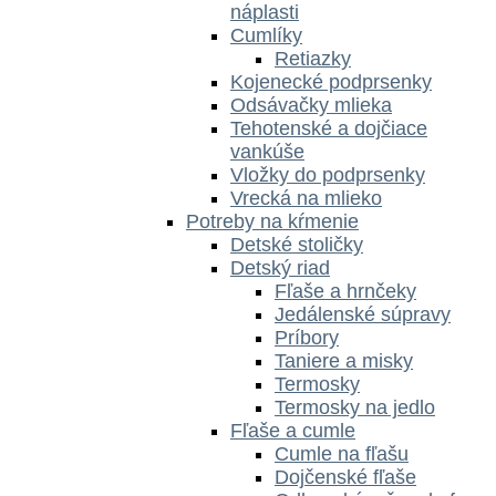
náplasti
Cumlíky
Retiazky
Kojenecké podprsenky
Odsávačky mlieka
Tehotenské a dojčiace
vankúše
Vložky do podprsenky
Vrecká na mlieko
Potreby na kŕmenie
Detské stoličky
Detský riad
Fľaše a hrnčeky
Jedálenské súpravy
Príbory
Taniere a misky
Termosky
Termosky na jedlo
Fľaše a cumle
Cumle na fľašu
Dojčenské fľaše