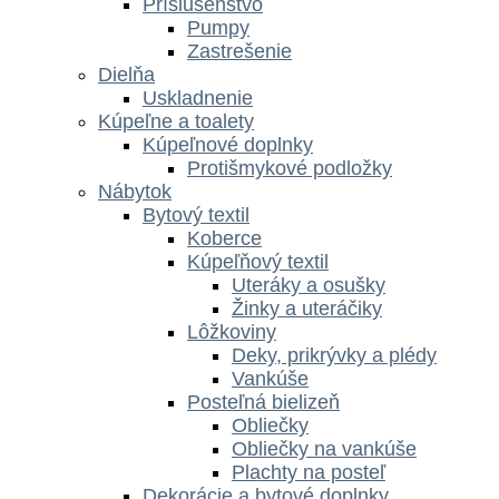
Príslušenstvo
Pumpy
Zastrešenie
Dielňa
Uskladnenie
Kúpeľne a toalety
Kúpeľnové doplnky
Protišmykové podložky
Nábytok
Bytový textil
Koberce
Kúpeľňový textil
Uteráky a osušky
Žinky a uteráčiky
Lôžkoviny
Deky, prikrývky a plédy
Vankúše
Posteľná bielizeň
Obliečky
Obliečky na vankúše
Plachty na posteľ
Dekorácie a bytové doplnky