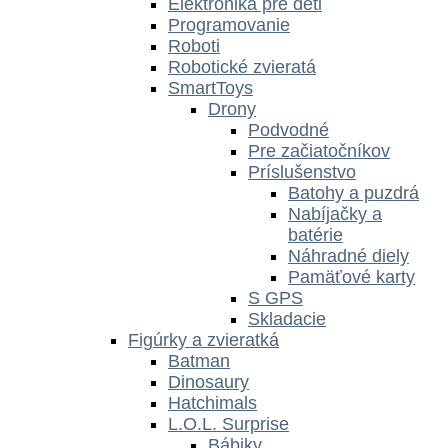
Elektronika pre deti
Programovanie
Roboti
Robotické zvieratá
SmartToys
Drony
Podvodné
Pre začiatočníkov
Príslušenstvo
Batohy a puzdrá
Nabíjačky a
batérie
Náhradné diely
Pamäťové karty
S GPS
Skladacie
Figúrky a zvieratká
Batman
Dinosaury
Hatchimals
L.O.L. Surprise
Bábiky