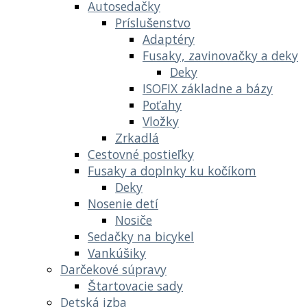
Autosedačky
Príslušenstvo
Adaptéry
Fusaky, zavinovačky a deky
Deky
ISOFIX základne a bázy
Poťahy
Vložky
Zrkadlá
Cestovné postieľky
Fusaky a doplnky ku kočíkom
Deky
Nosenie detí
Nosiče
Sedačky na bicykel
Vankúšiky
Darčekové súpravy
Štartovacie sady
Detská izba