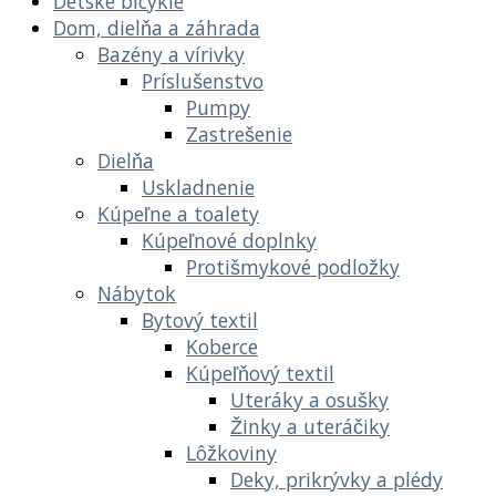
Detské bicykle
Dom, dielňa a záhrada
Bazény a vírivky
Príslušenstvo
Pumpy
Zastrešenie
Dielňa
Uskladnenie
Kúpeľne a toalety
Kúpeľnové doplnky
Protišmykové podložky
Nábytok
Bytový textil
Koberce
Kúpeľňový textil
Uteráky a osušky
Žinky a uteráčiky
Lôžkoviny
Deky, prikrývky a plédy