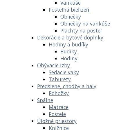
Vankúše
Posteľná bielizeň
Obliečky
Obliečky na vankúše
Plachty na posteľ
Dekorácie a bytové doplnky
Hodiny a budíky
Budíky
Hodiny
Obývacie izby
Sedacie vaky
Taburety
Predsiene, chodby a haly
Rohožky
Spálne
Matrace
Postele
Úložné priestory
Knižnice