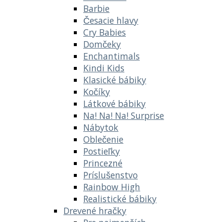
Barbie
Česacie hlavy
Cry Babies
Domčeky
Enchantimals
Kindi Kids
Klasické bábiky
Kočíky
Látkové bábiky
Na! Na! Na! Surprise
Nábytok
Oblečenie
Postieľky
Princezné
Príslušenstvo
Rainbow High
Realistické bábiky
Drevené hračky