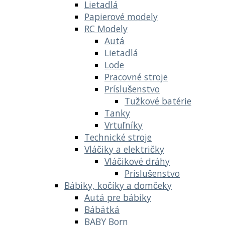
Lietadlá
Papierové modely
RC Modely
Autá
Lietadlá
Lode
Pracovné stroje
Príslušenstvo
Tužkové batérie
Tanky
Vrtuľníky
Technické stroje
Vláčiky a električky
Vláčikové dráhy
Príslušenstvo
Bábiky, kočíky a domčeky
Autá pre bábiky
Bábätká
BABY Born