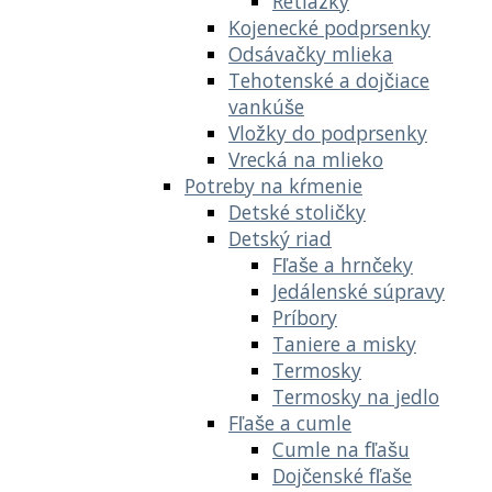
Retiazky
Kojenecké podprsenky
Odsávačky mlieka
Tehotenské a dojčiace
vankúše
Vložky do podprsenky
Vrecká na mlieko
Potreby na kŕmenie
Detské stoličky
Detský riad
Fľaše a hrnčeky
Jedálenské súpravy
Príbory
Taniere a misky
Termosky
Termosky na jedlo
Fľaše a cumle
Cumle na fľašu
Dojčenské fľaše