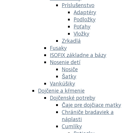
Príslušenstvo
Adaptéry
Podložky
Poťahy
Vložky
Zrkadlá
Fusaky
ISOFIX základne a bázy
Nosenie detí
Nosiče
Šatky
Vankúšiky
Dojčenie a kŕmenie
Dojčenské potreby
Čaje pre dojčiace matky
Chrániče bradaviek a
náplasti
Cumlíky