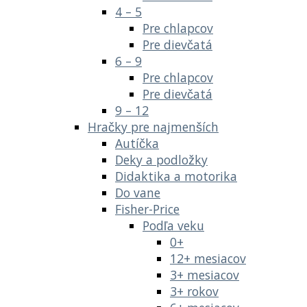
4 – 5
Pre chlapcov
Pre dievčatá
6 – 9
Pre chlapcov
Pre dievčatá
9 – 12
Hračky pre najmenších
Autíčka
Deky a podložky
Didaktika a motorika
Do vane
Fisher-Price
Podľa veku
0+
12+ mesiacov
3+ mesiacov
3+ rokov