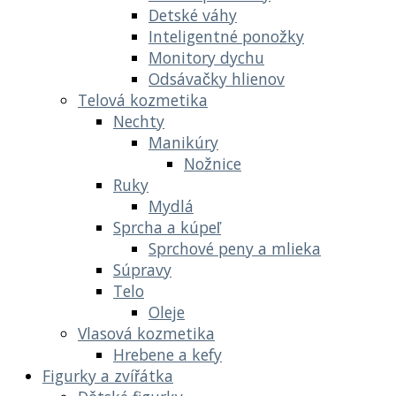
Detské váhy
Inteligentné ponožky
Monitory dychu
Odsávačky hlienov
Telová kozmetika
Nechty
Manikúry
Nožnice
Ruky
Mydlá
Sprcha a kúpeľ
Sprchové peny a mlieka
Súpravy
Telo
Oleje
Vlasová kozmetika
Hrebene a kefy
Figurky a zvířátka