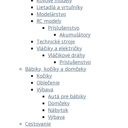
Kovové modely
Lietadlá a vrtuľníky
Modelárstvo
RC modely
Príslušenstvo
Akumulátory
Technické stroje
Vláčiky a električky
Vláčikové dráhy
Príslušenstvo
Bábiky, kočíky a domčeky
Kočíky
Oblečenie
Výbava
Autá pre bábiky
Domčeky
Nábytok
Výbava
Cestovanie