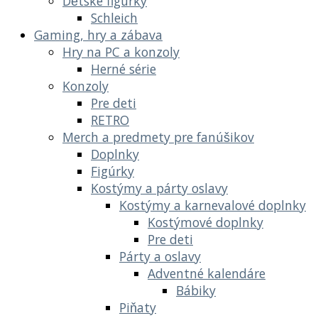
Dětské figurky
Schleich
Gaming, hry a zábava
Hry na PC a konzoly
Herné série
Konzoly
Pre deti
RETRO
Merch a predmety pre fanúšikov
Doplnky
Figúrky
Kostýmy a párty oslavy
Kostýmy a karnevalové doplnky
Kostýmové doplnky
Pre deti
Párty a oslavy
Adventné kalendáre
Bábiky
Piňaty