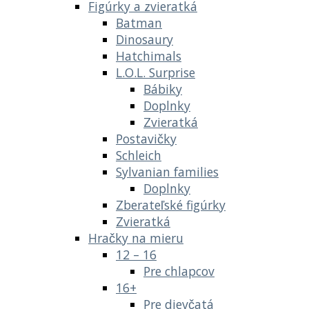
Figúrky a zvieratká
Batman
Dinosaury
Hatchimals
L.O.L. Surprise
Bábiky
Doplnky
Zvieratká
Postavičky
Schleich
Sylvanian families
Doplnky
Zberateľské figúrky
Zvieratká
Hračky na mieru
12 – 16
Pre chlapcov
16+
Pre dievčatá