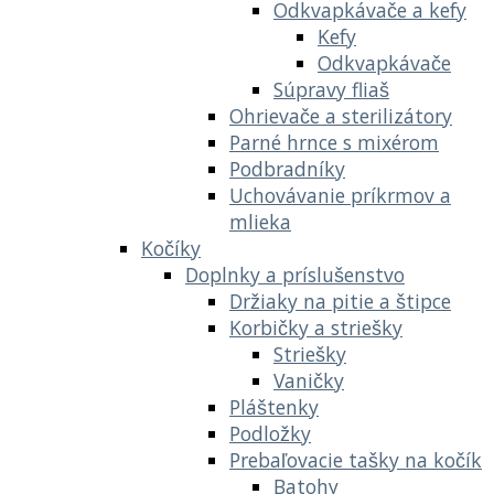
Odkvapkávače a kefy
Kefy
Odkvapkávače
Súpravy fliaš
Ohrievače a sterilizátory
Parné hrnce s mixérom
Podbradníky
Uchovávanie príkrmov a
mlieka
Kočíky
Doplnky a príslušenstvo
Držiaky na pitie a štipce
Korbičky a striešky
Striešky
Vaničky
Pláštenky
Podložky
Prebaľovacie tašky na kočík
Batohy