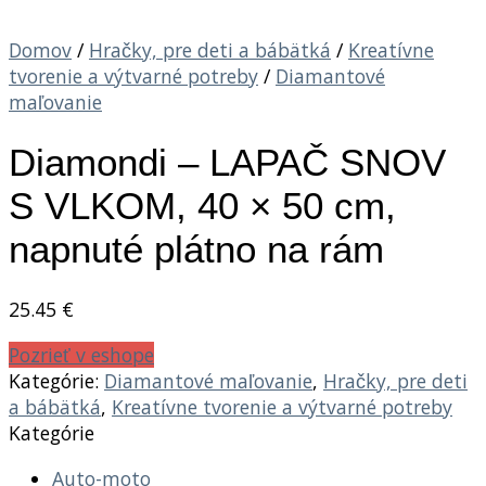
Domov
/
Hračky, pre deti a bábätká
/
Kreatívne
tvorenie a výtvarné potreby
/
Diamantové
maľovanie
Diamondi – LAPAČ SNOV
S VLKOM, 40 × 50 cm,
napnuté plátno na rám
25.45
€
Pozrieť v eshope
Kategórie:
Diamantové maľovanie
,
Hračky, pre deti
a bábätká
,
Kreatívne tvorenie a výtvarné potreby
Kategórie
Auto-moto