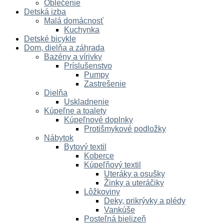
Oblečenie
Detská izba
Malá domácnosť
Kuchynka
Detské bicykle
Dom, dielňa a záhrada
Bazény a vírivky
Príslušenstvo
Pumpy
Zastrešenie
Dielňa
Uskladnenie
Kúpeľne a toalety
Kúpeľnové doplnky
Protišmykové podložky
Nábytok
Bytový textil
Koberce
Kúpeľňový textil
Uteráky a osušky
Žinky a uteráčiky
Lôžkoviny
Deky, prikrývky a plédy
Vankúše
Posteľná bielizeň