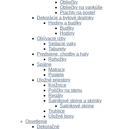
Obliečky
Obliečky na vankúše
Plachty na posteľ
Dekorácie a bytové doplnky
Hodiny a budíky
Budíky
Hodiny
Obývacie izby
Sedacie vaky
Taburety
Predsiene, chodby a haly
Rohožky
Spálne
Matrace
Postele
Úložné priestory
Knižnice
Poličky na stenu
Regály
Šatníkové skrine a skrinky
Šatníkové skrine
Truhlice
Úložné boxy
Osvetlenie
Dekoračné