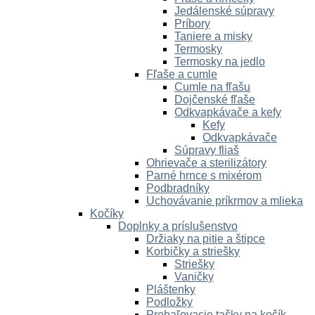
Jedálenské súpravy
Príbory
Taniere a misky
Termosky
Termosky na jedlo
Fľaše a cumle
Cumle na fľašu
Dojčenské fľaše
Odkvapkávače a kefy
Kefy
Odkvapkávače
Súpravy fliaš
Ohrievače a sterilizátory
Parné hrnce s mixérom
Podbradníky
Uchovávanie príkrmov a mlieka
Kočíky
Doplnky a príslušenstvo
Držiaky na pitie a štipce
Korbičky a striešky
Striešky
Vaničky
Pláštenky
Podložky
Prebaľovacie tašky na kočík