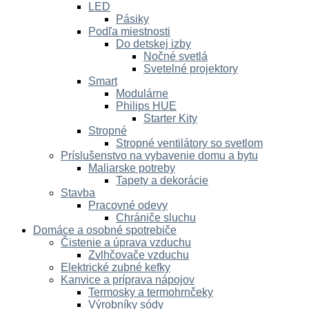
LED
Pásiky
Podľa miestnosti
Do detskej izby
Nočné svetlá
Svetelné projektory
Smart
Modulárne
Philips HUE
Starter Kity
Stropné
Stropné ventilátory so svetlom
Príslušenstvo na vybavenie domu a bytu
Maliarske potreby
Tapety a dekorácie
Stavba
Pracovné odevy
Chrániče sluchu
Domáce a osobné spotrebiče
Čistenie a úprava vzduchu
Zvlhčovače vzduchu
Elektrické zubné kefky
Kanvice a príprava nápojov
Termosky a termohrnčeky
Výrobníky sódy