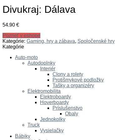
Divukraj: Dálava
54.90
€
Pozrieť v eshope
Kategórie:
Gaming, hry a zábava
,
Spoločenské hry
Kategórie
Auto-moto
Autodoplnky
Interiér
Clony a rolety
Protišmykové podložky
Tašky a organizéry
Elektromobilita
Elektroboardy
Hoverboardy
Príslušenstvo
Obaly
Jednokolky
Truck
Vysielačky
Bábiky