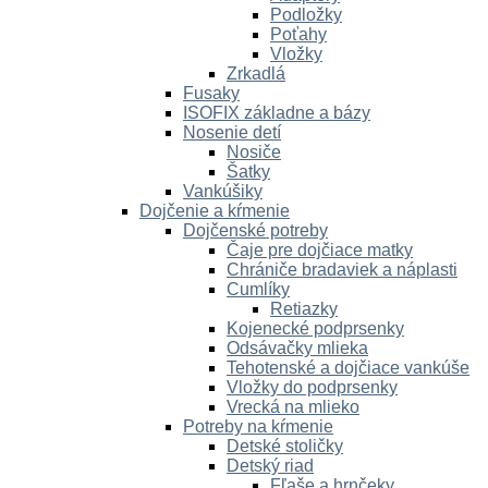
Podložky
Poťahy
Vložky
Zrkadlá
Fusaky
ISOFIX základne a bázy
Nosenie detí
Nosiče
Šatky
Vankúšiky
Dojčenie a kŕmenie
Dojčenské potreby
Čaje pre dojčiace matky
Chrániče bradaviek a náplasti
Cumlíky
Retiazky
Kojenecké podprsenky
Odsávačky mlieka
Tehotenské a dojčiace vankúše
Vložky do podprsenky
Vrecká na mlieko
Potreby na kŕmenie
Detské stoličky
Detský riad
Fľaše a hrnčeky