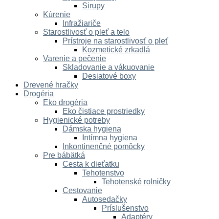
Sirupy
Kúrenie
Infražiariče
Starostlivosť o pleť a telo
Prístroje na starostlivosť o pleť
Kozmetické zrkadlá
Varenie a pečenie
Skladovanie a vákuovanie
Desiatové boxy
Drevené hračky
Drogéria
Eko drogéria
Eko čistiace prostriedky
Hygienické potreby
Dámska hygiena
Intímna hygiena
Inkontinenčné pomôcky
Pre bábätká
Cesta k dieťatku
Tehotenstvo
Tehotenské rolničky
Cestovanie
Autosedačky
Príslušenstvo
Adaptéry