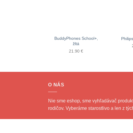
BuddyPhones School+,
Phili
žltá
21.90
€
O NÁS
Nie sme eshop, sme vyhľadávač produktov
rodičov. Vyberáme starostlivo a len z tý