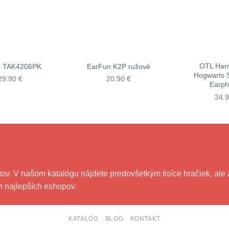
OTL Harr
ps TAK4206PK
EarFun K2P ružové
Hogwarts 
29.90
€
20.90
€
Earph
34.
. V našom katalógu nájdete predovšetkým tisíce hračiek, ale aj
ch najlepších eshopov.
KATALÓG
BLOG
KONTAKT