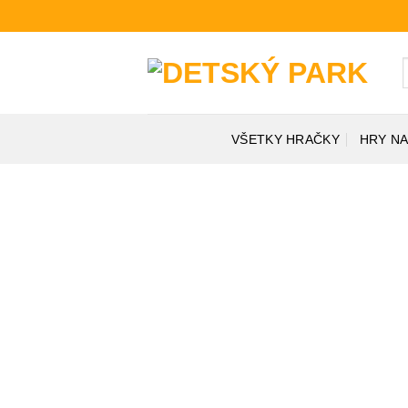
Skip
to
content
H
VŠETKY HRAČKY
HRY NA