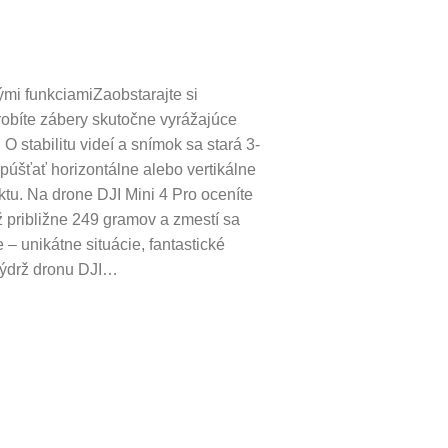
mi funkciamiZaobstarajte si
robíte zábery skutočne vyrážajúce
 stabilitu videí a snímok sa stará 3-
púšťať horizontálne alebo vertikálne
tu. Na drone DJI Mini 4 Pro oceníte
iž približne 249 gramov a zmestí sa
– unikátne situácie, fantastické
Výdrž dronu DJI…