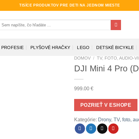
TISÍCE PRODUKTOV PRE DETI NA JEDNOM MIESTE
ľadať:
 PROFESIE
PLYŠOVÉ HRAČKY
LEGO
DETSKÉ BICYKLE
DOMOV
/
TV, FOTO, AUDIO-V
DJI Mini 4 Pro (
999.00
€
POZRIEŤ V ESHOPE
Kategórie:
Drony
,
TV, foto, a