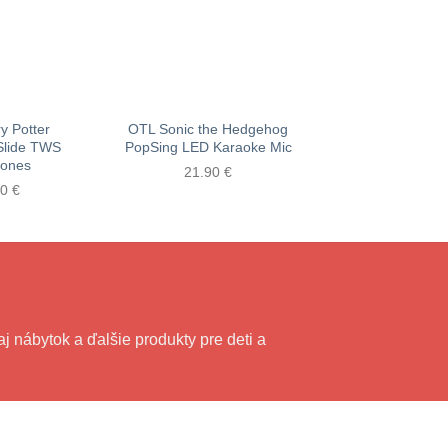
y Potter
OTL Sonic the Hedgehog
Kidywolf detský 
Slide TWS
PopSing LED Karaoke Mic
fotoaparát Ki
ones
oranžov
21.90
€
90
€
69.65
€
 nábytok a ďalšie produkty pre deti a