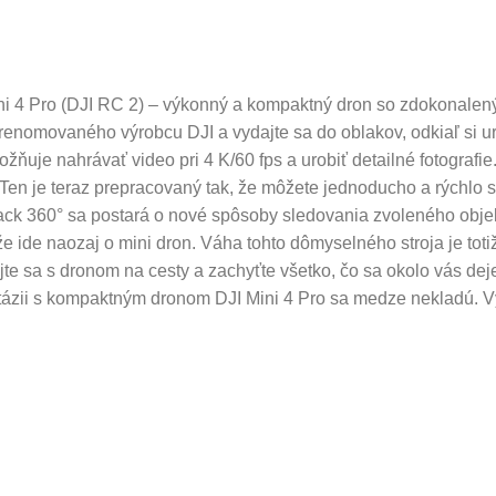
ini 4 Pro (DJI RC 2) – výkonný a kompaktný dron so zdokonalený
renomovaného výrobcu DJI a vydajte sa do oblakov, odkiaľ si u
je nahrávať video pri 4 K/60 fps a urobiť detailné fotografie. O
 Ten je teraz prepracovaný tak, že môžete jednoducho a rýchlo s
ack 360° sa postará o nové spôsoby sledovania zvoleného objek
, že ide naozaj o mini dron. Váha tohto dômyselného stroja je tot
te sa s dronom na cesty a zachyťte všetko, čo sa okolo vás deje 
ntázii s kompaktným dronom DJI Mini 4 Pro sa medze nekladú. 