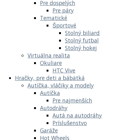
Pre dospelých
Pre páry
Tematické
Športové
Stolný biliard
Stolný futbal
Stolný hokej
Virtuálna realita
Okuliare
HTC Vive
Hračky, pre deti a bábätká
Autíčka, vláčiky a modely
Autíčka
Pre najmenších
Autodráhy
Autá na autodráhy
Príslušenstvo
Garáže
Hot Wheels