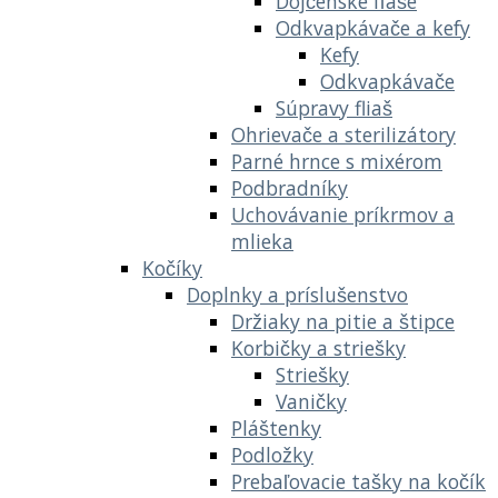
Dojčenské fľaše
Odkvapkávače a kefy
Kefy
Odkvapkávače
Súpravy fliaš
Ohrievače a sterilizátory
Parné hrnce s mixérom
Podbradníky
Uchovávanie príkrmov a
mlieka
Kočíky
Doplnky a príslušenstvo
Držiaky na pitie a štipce
Korbičky a striešky
Striešky
Vaničky
Pláštenky
Podložky
Prebaľovacie tašky na kočík