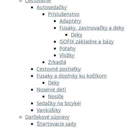
Cestovanie
Autosedačky
Príslušenstvo
Adaptéry
Fusaky, zavinovačky a deky
Deky
ISOFIX základne a bázy
Poťahy
Vložky
Zrkadlá
Cestovné postieľky
Fusaky a doplnky ku kočíkom
Deky
Nosenie detí
Nosiče
Sedačky na bicykel
Vankúšiky
Darčekové súpravy
Štartovacie sady