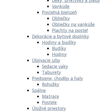
Deky, prikrývky a plédy
Vankúše
Posteľná bielizeň
Obliečky
Obliečky na vankúše
Plachty na posteľ
Dekorácie a bytové doplnky
Hodiny a budíky
Budíky
Hodiny
Obývacie izby
Sedacie vaky
Taburety
Predsiene, chodby a haly
Rohožky
Spálne
Matrace
Postele
Úložné priestory