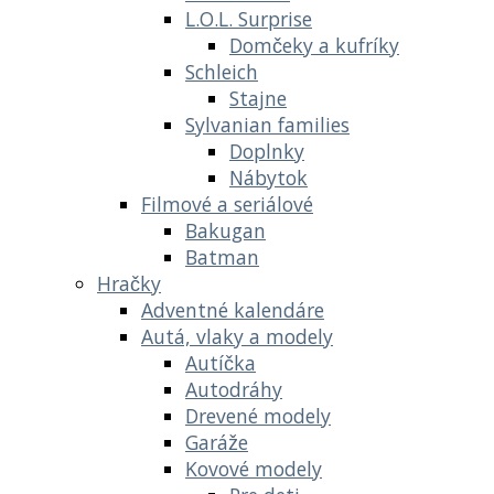
L.O.L. Surprise
Domčeky a kufríky
Schleich
Stajne
Sylvanian families
Doplnky
Nábytok
Filmové a seriálové
Bakugan
Batman
Hračky
Adventné kalendáre
Autá, vlaky a modely
Autíčka
Autodráhy
Drevené modely
Garáže
Kovové modely