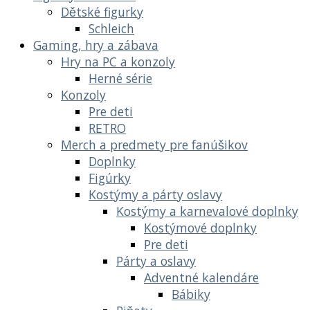
Dětské figurky
Schleich
Gaming, hry a zábava
Hry na PC a konzoly
Herné série
Konzoly
Pre deti
RETRO
Merch a predmety pre fanúšikov
Doplnky
Figúrky
Kostýmy a párty oslavy
Kostýmy a karnevalové doplnky
Kostýmové doplnky
Pre deti
Párty a oslavy
Adventné kalendáre
Bábiky