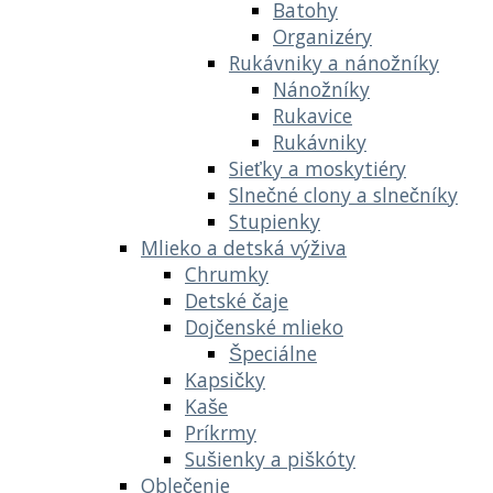
Batohy
Organizéry
Rukávniky a nánožníky
Nánožníky
Rukavice
Rukávniky
Sieťky a moskytiéry
Slnečné clony a slnečníky
Stupienky
Mlieko a detská výživa
Chrumky
Detské čaje
Dojčenské mlieko
Špeciálne
Kapsičky
Kaše
Príkrmy
Sušienky a piškóty
Oblečenie