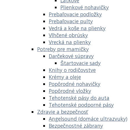
Látkové
Plienkové nohavičky
Prebaľovacie podložky
Prebaľovacie pulty
Vedrá a koše na plienky
Vlhčené obrúsky
Vrecká na plienky
Potreby pre mamičky
Darčekové súpravy
Štartovacie sady
Knihy o rodičovstve
Krémy a oleje
Popôrodné nohavičky
Popôrodné vložky
Tehotenské pásy do auta
Tehotenské podporné pásy
Zdravie a bezpečnosť
Angelsound (domáce ultrazvuky)
Bezpečnostné zábrany