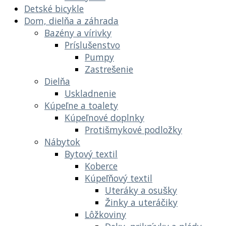
Detské bicykle
Dom, dielňa a záhrada
Bazény a vírivky
Príslušenstvo
Pumpy
Zastrešenie
Dielňa
Uskladnenie
Kúpeľne a toalety
Kúpeľnové doplnky
Protišmykové podložky
Nábytok
Bytový textil
Koberce
Kúpeľňový textil
Uteráky a osušky
Žinky a uteráčiky
Lôžkoviny