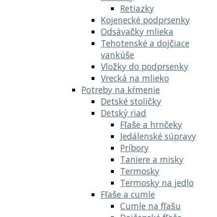
Retiazky
Kojenecké podprsenky
Odsávačky mlieka
Tehotenské a dojčiace
vankúše
Vložky do podprsenky
Vrecká na mlieko
Potreby na kŕmenie
Detské stoličky
Detský riad
Fľaše a hrnčeky
Jedálenské súpravy
Príbory
Taniere a misky
Termosky
Termosky na jedlo
Fľaše a cumle
Cumle na fľašu