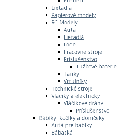
Pre deti
Lietadlá
Papierové modely
RC Modely
Autá
Lietadlá
Lode
Pracovné stroje
Príslušenstvo
Tužkové batérie
Tanky
Vrtuľníky
Technické stroje
Vláčiky a električky
Vláčikové dráhy
Príslušenstvo
Bábiky, kočíky a domčeky
Autá pre bábiky
Bábätká