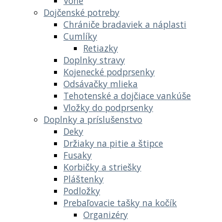
Vône
Dojčenské potreby
Chrániče bradaviek a náplasti
Cumlíky
Retiazky
Doplnky stravy
Kojenecké podprsenky
Odsávačky mlieka
Tehotenské a dojčiace vankúše
Vložky do podprsenky
Doplnky a príslušenstvo
Deky
Držiaky na pitie a štipce
Fusaky
Korbičky a striešky
Pláštenky
Podložky
Prebaľovacie tašky na kočík
Organizéry