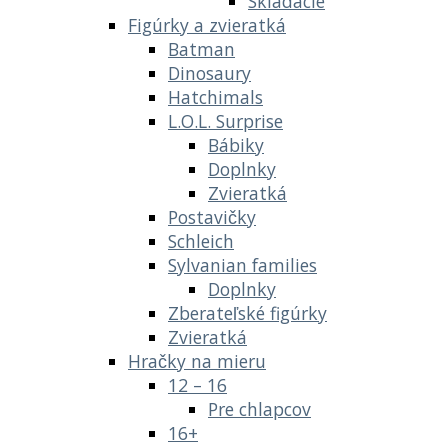
Skladacie
Figúrky a zvieratká
Batman
Dinosaury
Hatchimals
L.O.L. Surprise
Bábiky
Doplnky
Zvieratká
Postavičky
Schleich
Sylvanian families
Doplnky
Zberateľské figúrky
Zvieratká
Hračky na mieru
12 – 16
Pre chlapcov
16+