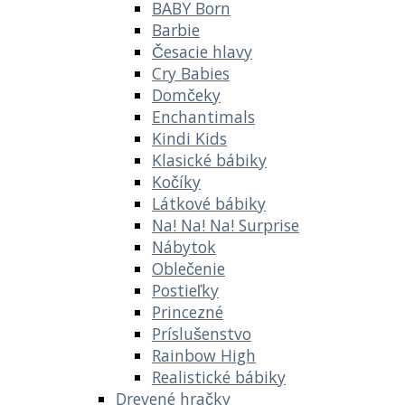
BABY Born
Barbie
Česacie hlavy
Cry Babies
Domčeky
Enchantimals
Kindi Kids
Klasické bábiky
Kočíky
Látkové bábiky
Na! Na! Na! Surprise
Nábytok
Oblečenie
Postieľky
Princezné
Príslušenstvo
Rainbow High
Realistické bábiky
Drevené hračky