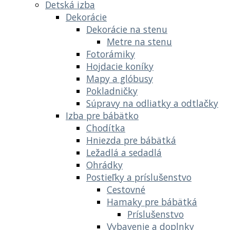
Detská izba
Dekorácie
Dekorácie na stenu
Metre na stenu
Fotorámiky
Hojdacie koníky
Mapy a glóbusy
Pokladničky
Súpravy na odliatky a odtlačky
Izba pre bábätko
Chodítka
Hniezda pre bábätká
Ležadlá a sedadlá
Ohrádky
Postieľky a príslušenstvo
Cestovné
Hamaky pre bábätká
Príslušenstvo
Vybavenie a doplnky