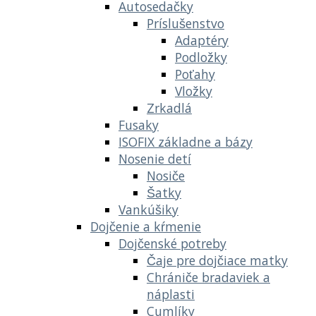
Autosedačky
Príslušenstvo
Adaptéry
Podložky
Poťahy
Vložky
Zrkadlá
Fusaky
ISOFIX základne a bázy
Nosenie detí
Nosiče
Šatky
Vankúšiky
Dojčenie a kŕmenie
Dojčenské potreby
Čaje pre dojčiace matky
Chrániče bradaviek a
náplasti
Cumlíky