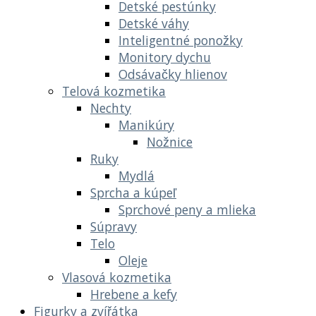
Detské pestúnky
Detské váhy
Inteligentné ponožky
Monitory dychu
Odsávačky hlienov
Telová kozmetika
Nechty
Manikúry
Nožnice
Ruky
Mydlá
Sprcha a kúpeľ
Sprchové peny a mlieka
Súpravy
Telo
Oleje
Vlasová kozmetika
Hrebene a kefy
Figurky a zvířátka