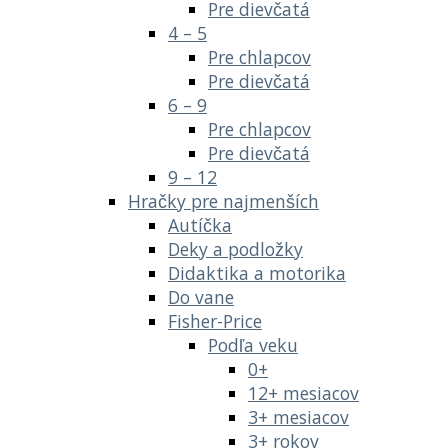
Pre dievčatá
4 – 5
Pre chlapcov
Pre dievčatá
6 – 9
Pre chlapcov
Pre dievčatá
9 – 12
Hračky pre najmenších
Autíčka
Deky a podložky
Didaktika a motorika
Do vane
Fisher-Price
Podľa veku
0+
12+ mesiacov
3+ mesiacov
3+ rokov