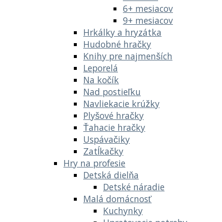
6+ mesiacov
9+ mesiacov
Hrkálky a hryzátka
Hudobné hračky
Knihy pre najmenších
Leporelá
Na kočík
Nad postieľku
Navliekacie krúžky
Plyšové hračky
Ťahacie hračky
Uspávačiky
Zatĺkačky
Hry na profesie
Detská dielňa
Detské náradie
Malá domácnosť
Kuchynky