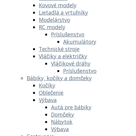
Kovové modely
Lietadlá a vrtuľníky
Modelárstvo
RC modely
Príslušenstvo
Akumulátory
Technické stroje
Vláčiky a električky
Vláčikové dráhy
Príslušenstvo
Bábiky, kočíky a domčeky
Kočíky
Oblečenie
Výbava
Autá pre bábiky
Domčeky
Nábytok
Výbava