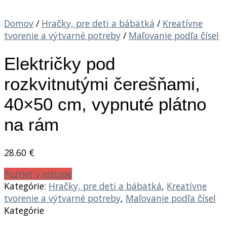
Domov
/
Hračky, pre deti a bábätká
/
Kreatívne
tvorenie a výtvarné potreby
/
Maľovanie podľa čísel
Električky pod
rozkvitnutými čerešňami,
40×50 cm, vypnuté plátno
na rám
28.60
€
Pozrieť v eshope
Kategórie:
Hračky, pre deti a bábätká
,
Kreatívne
tvorenie a výtvarné potreby
,
Maľovanie podľa čísel
Kategórie