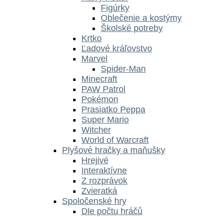
Figúrky
Oblečenie a kostýmy
Školské potreby
Krtko
Ľadové kráľovstvo
Marvel
Spider-Man
Minecraft
PAW Patrol
Pokémon
Prasiatko Peppa
Super Mario
Witcher
World of Warcraft
Plyšové hračky a maňušky
Hrejivé
Interaktívne
Z rozprávok
Zvieratká
Spoločenské hry
Dle počtu hráčů