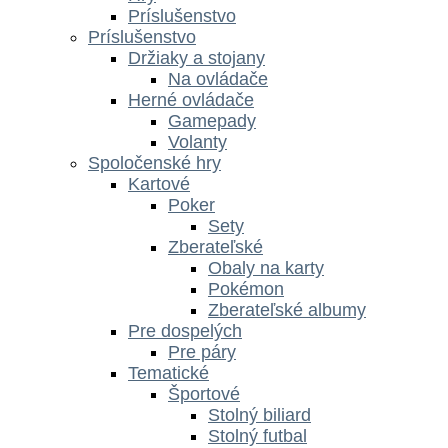
Príslušenstvo
Príslušenstvo
Držiaky a stojany
Na ovládače
Herné ovládače
Gamepady
Volanty
Spoločenské hry
Kartové
Poker
Sety
Zberateľské
Obaly na karty
Pokémon
Zberateľské albumy
Pre dospelých
Pre páry
Tematické
Športové
Stolný biliard
Stolný futbal