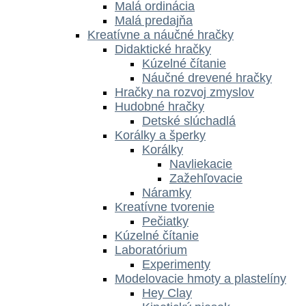
Malá ordinácia
Malá predajňa
Kreatívne a náučné hračky
Didaktické hračky
Kúzelné čítanie
Náučné drevené hračky
Hračky na rozvoj zmyslov
Hudobné hračky
Detské slúchadlá
Korálky a šperky
Korálky
Navliekacie
Zažehľovacie
Náramky
Kreatívne tvorenie
Pečiatky
Kúzelné čítanie
Laboratórium
Experimenty
Modelovacie hmoty a plastelíny
Hey Clay