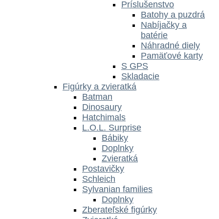
Príslušenstvo
Batohy a puzdrá
Nabíjačky a
batérie
Náhradné diely
Pamäťové karty
S GPS
Skladacie
Figúrky a zvieratká
Batman
Dinosaury
Hatchimals
L.O.L. Surprise
Bábiky
Doplnky
Zvieratká
Postavičky
Schleich
Sylvanian families
Doplnky
Zberateľské figúrky