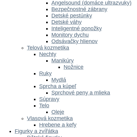
Angelsound (domáce ultrazvuky)
Bezpečnostné zábrany
Detské pestúnky
Detské váhy
Inteligentné ponožky
Monitory dychu
Odsávačky hlienov
Telová kozmetika
Nechty
Manikúry
Nožnice
Ruky
Mydlá
Sprcha a kúpeľ
Sprchové peny a mlieka
Súpravy
Telo
Oleje
Vlasová kozmetika
Hrebene a kefy
Figurky a zvířátka