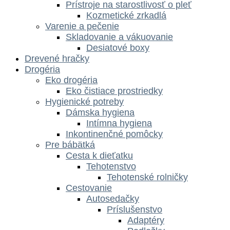
Prístroje na starostlivosť o pleť
Kozmetické zrkadlá
Varenie a pečenie
Skladovanie a vákuovanie
Desiatové boxy
Drevené hračky
Drogéria
Eko drogéria
Eko čistiace prostriedky
Hygienické potreby
Dámska hygiena
Intímna hygiena
Inkontinenčné pomôcky
Pre bábätká
Cesta k dieťatku
Tehotenstvo
Tehotenské rolničky
Cestovanie
Autosedačky
Príslušenstvo
Adaptéry