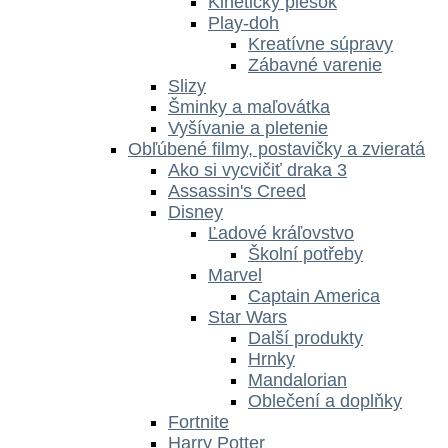
Kinetický piesok
Play-doh
Kreatívne súpravy
Zábavné varenie
Slizy
Šminky a maľovátka
Vyšívanie a pletenie
Obľúbené filmy, postavičky a zvieratá
Ako si vycvičiť draka 3
Assassin's Creed
Disney
Ľadové kráľovstvo
Školní potřeby
Marvel
Captain America
Star Wars
Další produkty
Hrnky
Mandalorian
Oblečení a doplňky
Fortnite
Harry Potter