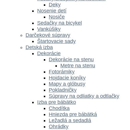
Deky
Nosenie detí
Nosiče
Sedačky na bicykel
Vankúšiky
Darčekové súpravy
Štartovacie sady
Detská izba
Dekorácie
Dekorácie na stenu
Metre na stenu
Fotorámiky
Hojdacie koníky
Mapy a glóbusy
Pokladničky
Súpravy na odliatky a odtlačky
Izba pre bábätko
Chodítka
Hniezda pre bábätká
Ležadlá a sedadlá
Ohrádky