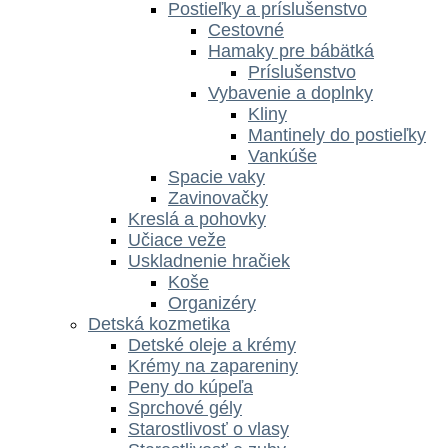
Postieľky a príslušenstvo
Cestovné
Hamaky pre bábätká
Príslušenstvo
Vybavenie a doplnky
Kliny
Mantinely do postieľky
Vankúše
Spacie vaky
Zavinovačky
Kreslá a pohovky
Učiace veže
Uskladnenie hračiek
Koše
Organizéry
Detská kozmetika
Detské oleje a krémy
Krémy na zapareniny
Peny do kúpeľa
Sprchové gély
Starostlivosť o vlasy