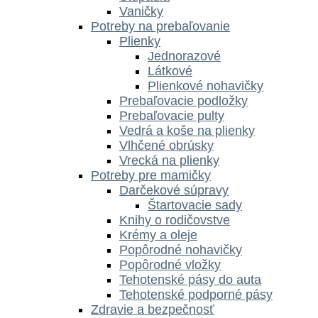
Vaničky
Potreby na prebaľovanie
Plienky
Jednorazové
Látkové
Plienkové nohavičky
Prebaľovacie podložky
Prebaľovacie pulty
Vedrá a koše na plienky
Vlhčené obrúsky
Vrecká na plienky
Potreby pre mamičky
Darčekové súpravy
Štartovacie sady
Knihy o rodičovstve
Krémy a oleje
Popôrodné nohavičky
Popôrodné vložky
Tehotenské pásy do auta
Tehotenské podporné pásy
Zdravie a bezpečnosť