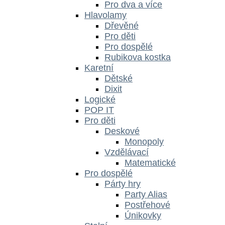
Pro dva a více
Hlavolamy
Dřevěné
Pro děti
Pro dospělé
Rubikova kostka
Karetní
Dětské
Dixit
Logické
POP IT
Pro děti
Deskové
Monopoly
Vzdělávací
Matematické
Pro dospělé
Párty hry
Party Alias
Postřehové
Únikovky