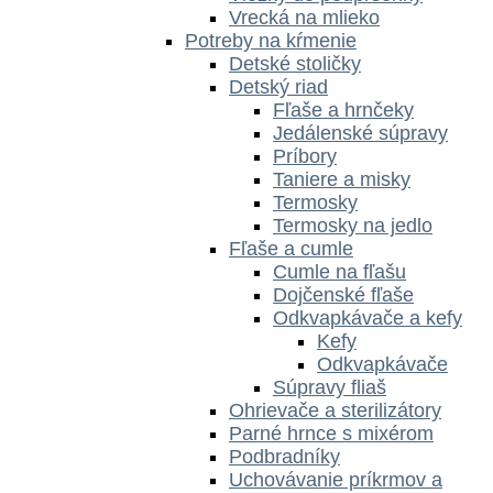
Vrecká na mlieko
Potreby na kŕmenie
Detské stoličky
Detský riad
Fľaše a hrnčeky
Jedálenské súpravy
Príbory
Taniere a misky
Termosky
Termosky na jedlo
Fľaše a cumle
Cumle na fľašu
Dojčenské fľaše
Odkvapkávače a kefy
Kefy
Odkvapkávače
Súpravy fliaš
Ohrievače a sterilizátory
Parné hrnce s mixérom
Podbradníky
Uchovávanie príkrmov a