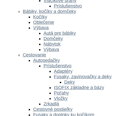
Vláčikové dráhy
Príslušenstvo
Bábiky, kočíky a domčeky
Kočíky
Oblečenie
Výbava
Autá pre bábiky
Domčeky
Nábytok
Výbava
Cestovanie
Autosedačky
Príslušenstvo
Adaptéry
Fusaky, zavinovačky a deky
Deky
ISOFIX základne a bázy
Poťahy
Vložky
Zrkadlá
Cestovné postieľky
Fusaky a doplnky ku kočíkom