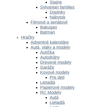
Stajne
Sylvanian families
Doplnky
Nábytok
Filmové a seriálové
Bakugan
Batman
Hračky
Adventné kalendáre
Autá, vlaky a modely
Autíčka
Autodráhy
Drevené modely
Garáže
Kovové modely
Pre deti
Lietadlá
Papierové modely
RC Modely
Autá
Lietadlá