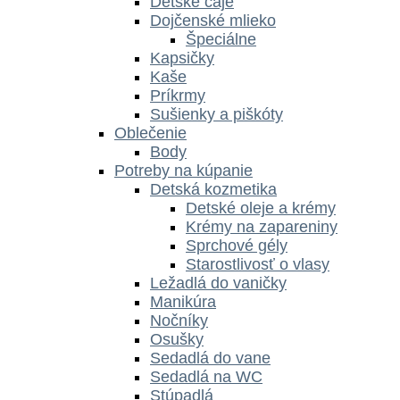
Detské čaje
Dojčenské mlieko
Špeciálne
Kapsičky
Kaše
Príkrmy
Sušienky a piškóty
Oblečenie
Body
Potreby na kúpanie
Detská kozmetika
Detské oleje a krémy
Krémy na zapareniny
Sprchové gély
Starostlivosť o vlasy
Ležadlá do vaničky
Manikúra
Nočníky
Osušky
Sedadlá do vane
Sedadlá na WC
Stúpadlá