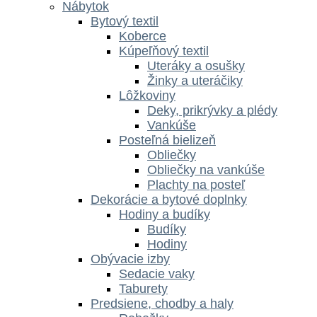
Nábytok
Bytový textil
Koberce
Kúpeľňový textil
Uteráky a osušky
Žinky a uteráčiky
Lôžkoviny
Deky, prikrývky a plédy
Vankúše
Posteľná bielizeň
Obliečky
Obliečky na vankúše
Plachty na posteľ
Dekorácie a bytové doplnky
Hodiny a budíky
Budíky
Hodiny
Obývacie izby
Sedacie vaky
Taburety
Predsiene, chodby a haly