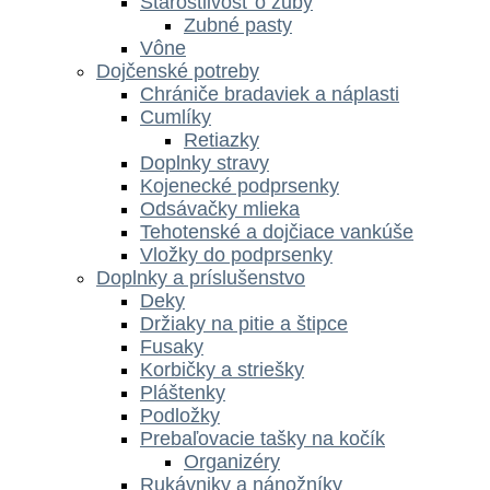
Starostlivosť o zuby
Zubné pasty
Vône
Dojčenské potreby
Chrániče bradaviek a náplasti
Cumlíky
Retiazky
Doplnky stravy
Kojenecké podprsenky
Odsávačky mlieka
Tehotenské a dojčiace vankúše
Vložky do podprsenky
Doplnky a príslušenstvo
Deky
Držiaky na pitie a štipce
Fusaky
Korbičky a striešky
Pláštenky
Podložky
Prebaľovacie tašky na kočík
Organizéry
Rukávniky a nánožníky