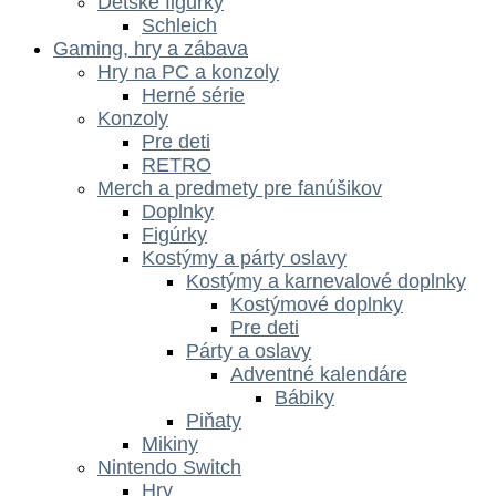
Dětské figurky
Schleich
Gaming, hry a zábava
Hry na PC a konzoly
Herné série
Konzoly
Pre deti
RETRO
Merch a predmety pre fanúšikov
Doplnky
Figúrky
Kostýmy a párty oslavy
Kostýmy a karnevalové doplnky
Kostýmové doplnky
Pre deti
Párty a oslavy
Adventné kalendáre
Bábiky
Piňaty
Mikiny
Nintendo Switch
Hry