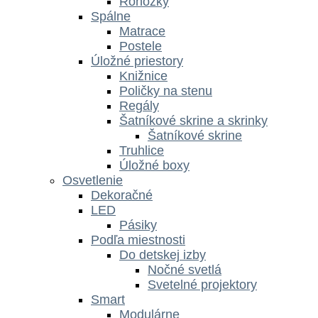
Rohožky
Spálne
Matrace
Postele
Úložné priestory
Knižnice
Poličky na stenu
Regály
Šatníkové skrine a skrinky
Šatníkové skrine
Truhlice
Úložné boxy
Osvetlenie
Dekoračné
LED
Pásiky
Podľa miestnosti
Do detskej izby
Nočné svetlá
Svetelné projektory
Smart
Modulárne