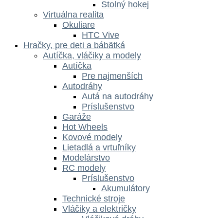
Stolný hokej
Virtuálna realita
Okuliare
HTC Vive
Hračky, pre deti a bábätká
Autíčka, vláčiky a modely
Autíčka
Pre najmenších
Autodráhy
Autá na autodráhy
Príslušenstvo
Garáže
Hot Wheels
Kovové modely
Lietadlá a vrtuľníky
Modelárstvo
RC modely
Príslušenstvo
Akumulátory
Technické stroje
Vláčiky a električky