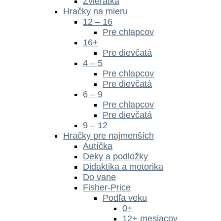
Zvieratká
Hračky na mieru
12 – 16
Pre chlapcov
16+
Pre dievčatá
4 – 5
Pre chlapcov
Pre dievčatá
6 – 9
Pre chlapcov
Pre dievčatá
9 – 12
Hračky pre najmenších
Autíčka
Deky a podložky
Didaktika a motorika
Do vane
Fisher-Price
Podľa veku
0+
12+ mesiacov