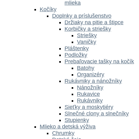
mlieka
Kočíky
Doplnky a príslušenstvo
Držiaky na pitie a štipce
Korbičky a striešky
Striešky
Vaničky
Pláštenky
Podložky
Prebaľovacie tašky na kočík
Batohy
Organizéry
Rukávniky a nánožníky
Nánožníky
Rukavice
Rukávniky
Sieťky a moskytiéry
Slnečné clony a slnečníky
Stupienky
Mlieko a detská výživa
Chrumky