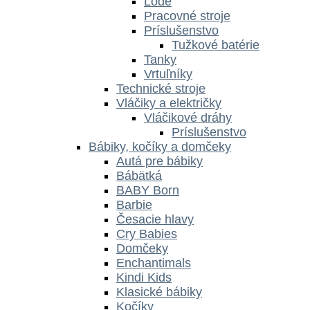
Lode
Pracovné stroje
Príslušenstvo
Tužkové batérie
Tanky
Vrtuľníky
Technické stroje
Vláčiky a električky
Vláčikové dráhy
Príslušenstvo
Bábiky, kočíky a domčeky
Autá pre bábiky
Bábätká
BABY Born
Barbie
Česacie hlavy
Cry Babies
Domčeky
Enchantimals
Kindi Kids
Klasické bábiky
Kočíky