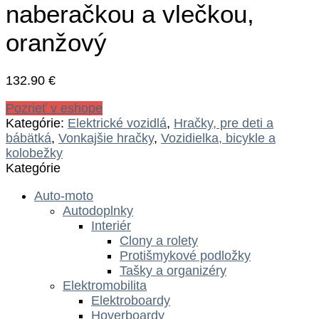
naberačkou a vlečkou,
oranžový
132.90
€
Pozrieť v eshope
Kategórie:
Elektrické vozidlá
,
Hračky, pre deti a
bábätká
,
Vonkajšie hračky
,
Vozidielka, bicykle a
kolobežky
Kategórie
Auto-moto
Autodoplnky
Interiér
Clony a rolety
Protišmykové podložky
Tašky a organizéry
Elektromobilita
Elektroboardy
Hoverboardy