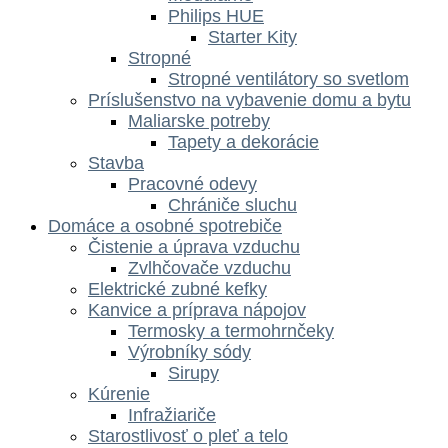
Philips HUE
Starter Kity
Stropné
Stropné ventilátory so svetlom
Príslušenstvo na vybavenie domu a bytu
Maliarske potreby
Tapety a dekorácie
Stavba
Pracovné odevy
Chrániče sluchu
Domáce a osobné spotrebiče
Čistenie a úprava vzduchu
Zvlhčovače vzduchu
Elektrické zubné kefky
Kanvice a príprava nápojov
Termosky a termohrnčeky
Výrobníky sódy
Sirupy
Kúrenie
Infražiariče
Starostlivosť o pleť a telo