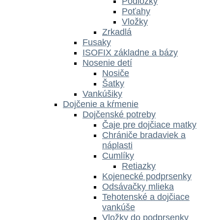
Podložky
Poťahy
Vložky
Zrkadlá
Fusaky
ISOFIX základne a bázy
Nosenie detí
Nosiče
Šatky
Vankúšiky
Dojčenie a kŕmenie
Dojčenské potreby
Čaje pre dojčiace matky
Chrániče bradaviek a
náplasti
Cumlíky
Retiazky
Kojenecké podprsenky
Odsávačky mlieka
Tehotenské a dojčiace
vankúše
Vložky do podprsenky