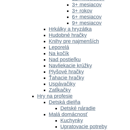
3+ mesiacov
3+ rokov
6+ mesiacov
9+ mesiacov
Hrkálky a hryzátka
Hudobné hračky
Knihy pre najmenších
Leporelá
Na kočík
Nad postieľku
Navliekacie krúžky
Plyšové hračky
Ťahacie hračky
Uspávačiky
Zatĺkačky
Hry na profesie
Detská dielňa
Detské náradie
Malá domácnosť
Kuchynky
Upratovacie potreby