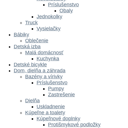
Príslušenstvo
Obaly
Jednokolky
Truck
Vysielačky
Bábiky
Oblečenie
Detská izba
Malá domácnosť
Kuchynka
Detské bicykle
Dom, dielňa a záhrada
Bazény a vírivky
Príslušenstvo
Pumpy
Zastrešenie
Dielňa
Uskladnenie
Kúpeľne a toalety
Kúpeľnové doplnky
Protišmykové podložky