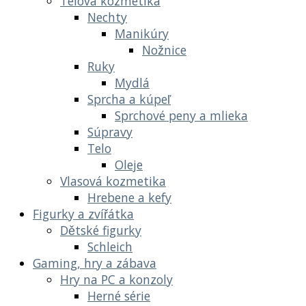
Telová kozmetika
Nechty
Manikúry
Nožnice
Ruky
Mydlá
Sprcha a kúpeľ
Sprchové peny a mlieka
Súpravy
Telo
Oleje
Vlasová kozmetika
Hrebene a kefy
Figurky a zvířátka
Dětské figurky
Schleich
Gaming, hry a zábava
Hry na PC a konzoly
Herné série