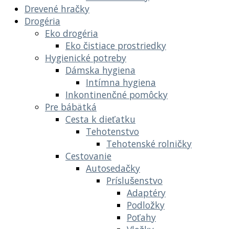
Drevené hračky
Drogéria
Eko drogéria
Eko čistiace prostriedky
Hygienické potreby
Dámska hygiena
Intímna hygiena
Inkontinenčné pomôcky
Pre bábätká
Cesta k dieťatku
Tehotenstvo
Tehotenské rolničky
Cestovanie
Autosedačky
Príslušenstvo
Adaptéry
Podložky
Poťahy