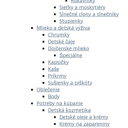
Rukávniky
Sieťky a moskytiéry
Slnečné clony a slnečníky
Stupienky
Mlieko a detská výživa
Chrumky
Detské čaje
Dojčenské mlieko
Špeciálne
Kapsičky
Kaše
Príkrmy
Sušienky a piškóty
Oblečenie
Body
Potreby na kúpanie
Detská kozmetika
Detské oleje a krémy
Krémy na zapareniny