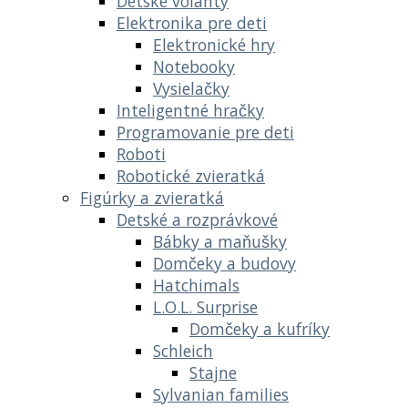
Detské volanty
Elektronika pre deti
Elektronické hry
Notebooky
Vysielačky
Inteligentné hračky
Programovanie pre deti
Roboti
Robotické zvieratká
Figúrky a zvieratká
Detské a rozprávkové
Bábky a maňušky
Domčeky a budovy
Hatchimals
L.O.L. Surprise
Domčeky a kufríky
Schleich
Stajne
Sylvanian families