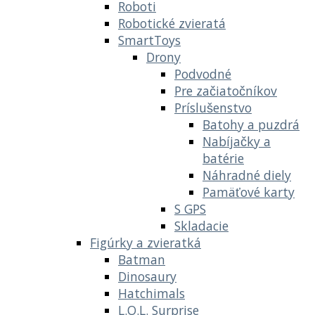
Roboti
Robotické zvieratá
SmartToys
Drony
Podvodné
Pre začiatočníkov
Príslušenstvo
Batohy a puzdrá
Nabíjačky a
batérie
Náhradné diely
Pamäťové karty
S GPS
Skladacie
Figúrky a zvieratká
Batman
Dinosaury
Hatchimals
L.O.L. Surprise