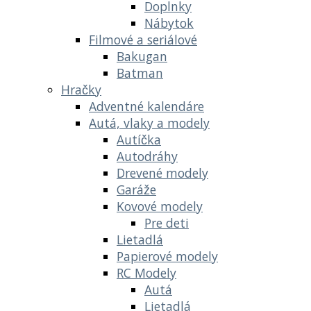
Doplnky
Nábytok
Filmové a seriálové
Bakugan
Batman
Hračky
Adventné kalendáre
Autá, vlaky a modely
Autíčka
Autodráhy
Drevené modely
Garáže
Kovové modely
Pre deti
Lietadlá
Papierové modely
RC Modely
Autá
Lietadlá