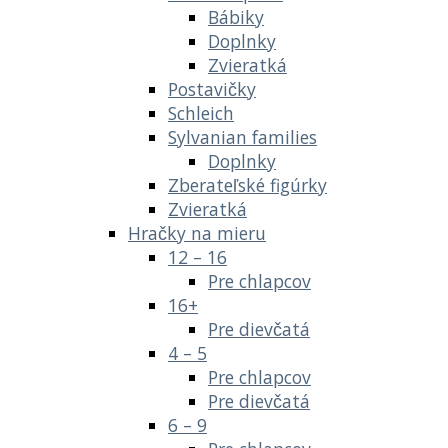
Bábiky
Doplnky
Zvieratká
Postavičky
Schleich
Sylvanian families
Doplnky
Zberateľské figúrky
Zvieratká
Hračky na mieru
12 – 16
Pre chlapcov
16+
Pre dievčatá
4 – 5
Pre chlapcov
Pre dievčatá
6 – 9