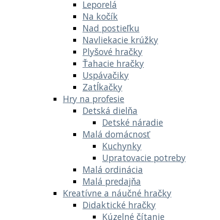
Leporelá
Na kočík
Nad postieľku
Navliekacie krúžky
Plyšové hračky
Ťahacie hračky
Uspávačiky
Zatĺkačky
Hry na profesie
Detská dielňa
Detské náradie
Malá domácnosť
Kuchynky
Upratovacie potreby
Malá ordinácia
Malá predajňa
Kreatívne a náučné hračky
Didaktické hračky
Kúzelné čítanie