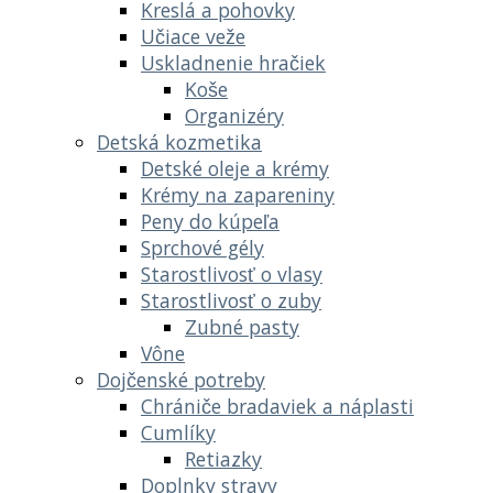
Kreslá a pohovky
Učiace veže
Uskladnenie hračiek
Koše
Organizéry
Detská kozmetika
Detské oleje a krémy
Krémy na zapareniny
Peny do kúpeľa
Sprchové gély
Starostlivosť o vlasy
Starostlivosť o zuby
Zubné pasty
Vône
Dojčenské potreby
Chrániče bradaviek a náplasti
Cumlíky
Retiazky
Doplnky stravy