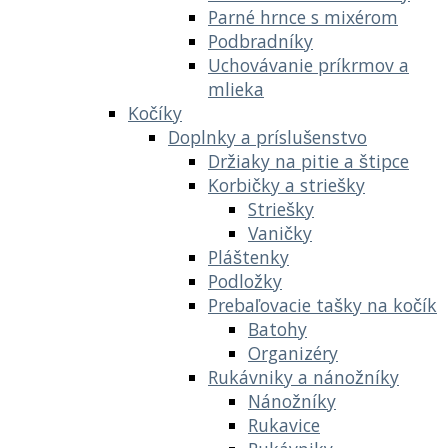
Parné hrnce s mixérom
Podbradníky
Uchovávanie príkrmov a
mlieka
Kočíky
Doplnky a príslušenstvo
Držiaky na pitie a štipce
Korbičky a striešky
Striešky
Vaničky
Pláštenky
Podložky
Prebaľovacie tašky na kočík
Batohy
Organizéry
Rukávniky a nánožníky
Nánožníky
Rukavice