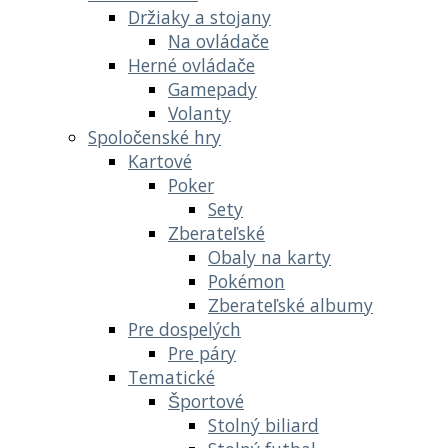
Držiaky a stojany
Na ovládače
Herné ovládače
Gamepady
Volanty
Spoločenské hry
Kartové
Poker
Sety
Zberateľské
Obaly na karty
Pokémon
Zberateľské albumy
Pre dospelých
Pre páry
Tematické
Športové
Stolný biliard