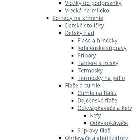
Vložky do podprsenky
Vrecká na mlieko
Potreby na kŕmenie
Detské stoličky
Detský riad
Fľaše a hrnčeky
Jedálenské súpravy
Príbory
Taniere a misky
Termosky
Termosky na jedlo
Fľaše a cumle
Cumle na fľašu
Dojčenské fľaše
Odkvapkávače a kefy
Kefy
Odkvapkávače
Súpravy fliaš
Ohrievače a sterilizátory