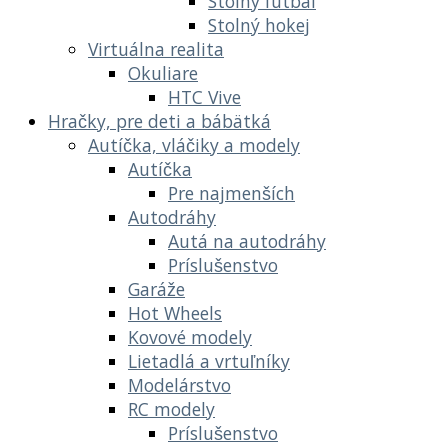
Stolný futbal
Stolný hokej
Virtuálna realita
Okuliare
HTC Vive
Hračky, pre deti a bábätká
Autíčka, vláčiky a modely
Autíčka
Pre najmenších
Autodráhy
Autá na autodráhy
Príslušenstvo
Garáže
Hot Wheels
Kovové modely
Lietadlá a vrtuľníky
Modelárstvo
RC modely
Príslušenstvo