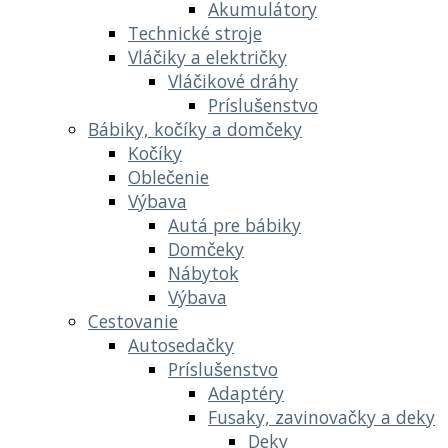
Akumulátory
Technické stroje
Vláčiky a električky
Vláčikové dráhy
Príslušenstvo
Bábiky, kočíky a domčeky
Kočíky
Oblečenie
Výbava
Autá pre bábiky
Domčeky
Nábytok
Výbava
Cestovanie
Autosedačky
Príslušenstvo
Adaptéry
Fusaky, zavinovačky a deky
Deky