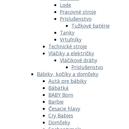
Lode
Pracovné stroje
Príslušenstvo
Tužkové batérie
Tanky
Vrtuľníky
Technické stroje
Vláčiky a električky
Vláčikové dráhy
Príslušenstvo
Bábiky, kočíky a domčeky
Autá pre bábiky
Bábätká
BABY Born
Barbie
Česacie hlavy
Cry Babies
Domčeky