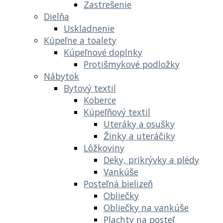
Zastrešenie
Dielňa
Uskladnenie
Kúpeľne a toalety
Kúpeľnové doplnky
Protišmykové podložky
Nábytok
Bytový textil
Koberce
Kúpeľňový textil
Uteráky a osušky
Žinky a uteráčiky
Lôžkoviny
Deky, prikrývky a plédy
Vankúše
Posteľná bielizeň
Obliečky
Obliečky na vankúše
Plachty na posteľ