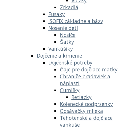
Vložky
Zrkadlá
Fusaky
ISOFIX základne a bázy
Nosenie detí
Nosiče
Šatky
Vankúšiky
Dojčenie a kŕmenie
Dojčenské potreby
Čaje pre dojčiace matky
Chrániče bradaviek a
náplasti
Cumlíky
Retiazky
Kojenecké podprsenky
Odsávačky mlieka
Tehotenské a dojčiace
vankúše