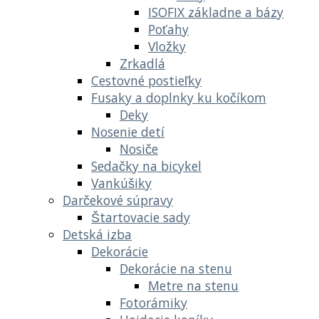
ISOFIX základne a bázy
Poťahy
Vložky
Zrkadlá
Cestovné postieľky
Fusaky a doplnky ku kočíkom
Deky
Nosenie detí
Nosiče
Sedačky na bicykel
Vankúšiky
Darčekové súpravy
Štartovacie sady
Detská izba
Dekorácie
Dekorácie na stenu
Metre na stenu
Fotorámiky