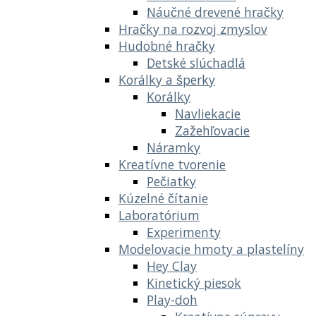
Náučné drevené hračky
Hračky na rozvoj zmyslov
Hudobné hračky
Detské slúchadlá
Korálky a šperky
Korálky
Navliekacie
Zažehľovacie
Náramky
Kreatívne tvorenie
Pečiatky
Kúzelné čítanie
Laboratórium
Experimenty
Modelovacie hmoty a plastelíny
Hey Clay
Kinetický piesok
Play-doh