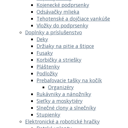
Kojenecké podprsenky
Odsávačky mlieka
Tehotenské a dojčiace vankúše
Vložky do podprsenky
Doplnky a príslušenstvo
Deky
Držiaky na pitie a štipce
Fusaky
Korbičky a striešky
Pláštenky
Podložky
Prebaľovacie tašky na kočík
Organizéry
Rukávniky a nánožníky
Sieťky a moskytiéry
Slnečné clony a slnečníky
Stupienky
Elektronické a robotické hračky