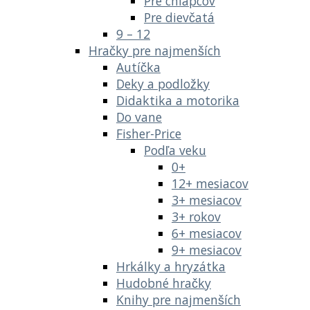
Pre chlapcov
Pre dievčatá
9 – 12
Hračky pre najmenších
Autíčka
Deky a podložky
Didaktika a motorika
Do vane
Fisher-Price
Podľa veku
0+
12+ mesiacov
3+ mesiacov
3+ rokov
6+ mesiacov
9+ mesiacov
Hrkálky a hryzátka
Hudobné hračky
Knihy pre najmenších