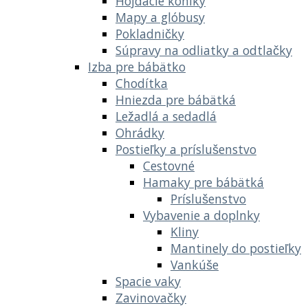
Hojdacie koníky
Mapy a glóbusy
Pokladničky
Súpravy na odliatky a odtlačky
Izba pre bábätko
Chodítka
Hniezda pre bábätká
Ležadlá a sedadlá
Ohrádky
Postieľky a príslušenstvo
Cestovné
Hamaky pre bábätká
Príslušenstvo
Vybavenie a doplnky
Kliny
Mantinely do postieľky
Vankúše
Spacie vaky
Zavinovačky