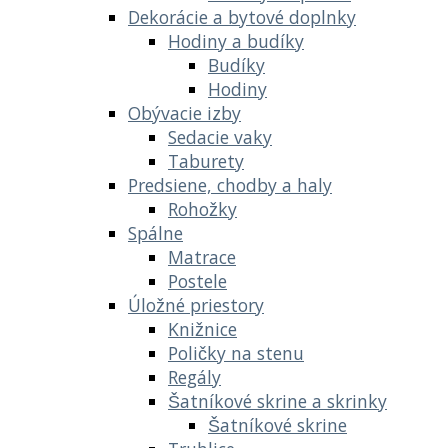
Dekorácie a bytové doplnky
Hodiny a budíky
Budíky
Hodiny
Obývacie izby
Sedacie vaky
Taburety
Predsiene, chodby a haly
Rohožky
Spálne
Matrace
Postele
Úložné priestory
Knižnice
Poličky na stenu
Regály
Šatníkové skrine a skrinky
Šatníkové skrine