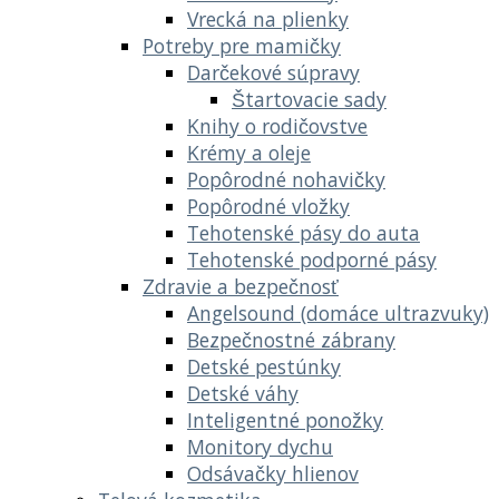
Vrecká na plienky
Potreby pre mamičky
Darčekové súpravy
Štartovacie sady
Knihy o rodičovstve
Krémy a oleje
Popôrodné nohavičky
Popôrodné vložky
Tehotenské pásy do auta
Tehotenské podporné pásy
Zdravie a bezpečnosť
Angelsound (domáce ultrazvuky)
Bezpečnostné zábrany
Detské pestúnky
Detské váhy
Inteligentné ponožky
Monitory dychu
Odsávačky hlienov