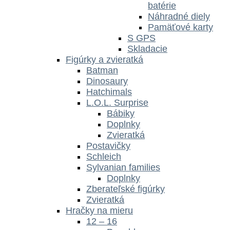
batérie
Náhradné diely
Pamäťové karty
S GPS
Skladacie
Figúrky a zvieratká
Batman
Dinosaury
Hatchimals
L.O.L. Surprise
Bábiky
Doplnky
Zvieratká
Postavičky
Schleich
Sylvanian families
Doplnky
Zberateľské figúrky
Zvieratká
Hračky na mieru
12 – 16