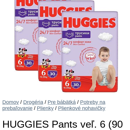
Domov
/
Drogéria
/
Pre bábätká
/
Potreby na
prebaľovanie
/
Plienky
/
Plienkové nohavičky
HUGGIES Pants veľ. 6 (90