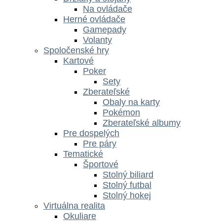
Na ovládače
Herné ovládače
Gamepady
Volanty
Spoločenské hry
Kartové
Poker
Sety
Zberateľské
Obaly na karty
Pokémon
Zberateľské albumy
Pre dospelých
Pre páry
Tematické
Športové
Stolný biliard
Stolný futbal
Stolný hokej
Virtuálna realita
Okuliare