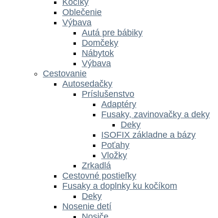
Kočíky
Oblečenie
Výbava
Autá pre bábiky
Domčeky
Nábytok
Výbava
Cestovanie
Autosedačky
Príslušenstvo
Adaptéry
Fusaky, zavinovačky a deky
Deky
ISOFIX základne a bázy
Poťahy
Vložky
Zrkadlá
Cestovné postieľky
Fusaky a doplnky ku kočíkom
Deky
Nosenie detí
Nosiče