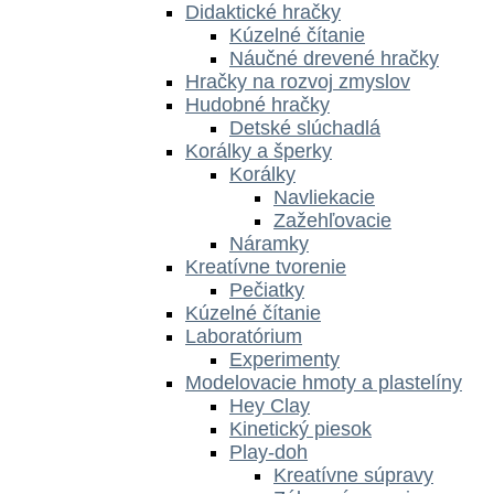
Didaktické hračky
Kúzelné čítanie
Náučné drevené hračky
Hračky na rozvoj zmyslov
Hudobné hračky
Detské slúchadlá
Korálky a šperky
Korálky
Navliekacie
Zažehľovacie
Náramky
Kreatívne tvorenie
Pečiatky
Kúzelné čítanie
Laboratórium
Experimenty
Modelovacie hmoty a plastelíny
Hey Clay
Kinetický piesok
Play-doh
Kreatívne súpravy