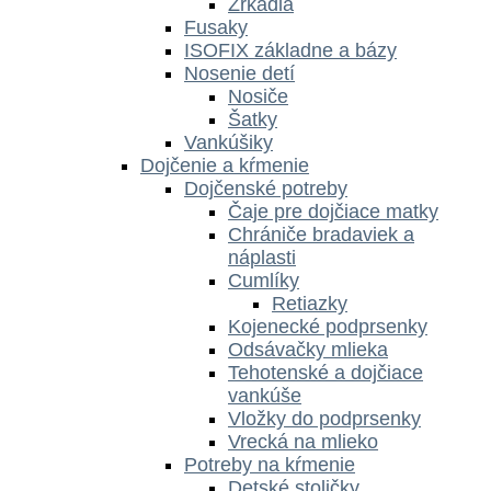
Zrkadlá
Fusaky
ISOFIX základne a bázy
Nosenie detí
Nosiče
Šatky
Vankúšiky
Dojčenie a kŕmenie
Dojčenské potreby
Čaje pre dojčiace matky
Chrániče bradaviek a
náplasti
Cumlíky
Retiazky
Kojenecké podprsenky
Odsávačky mlieka
Tehotenské a dojčiace
vankúše
Vložky do podprsenky
Vrecká na mlieko
Potreby na kŕmenie
Detské stoličky