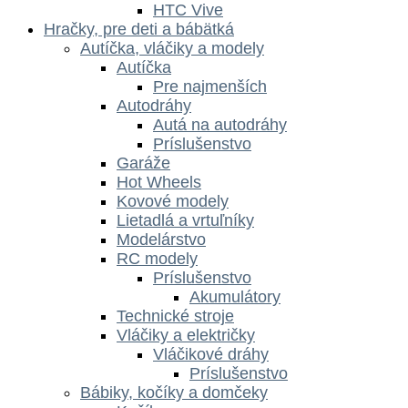
HTC Vive
Hračky, pre deti a bábätká
Autíčka, vláčiky a modely
Autíčka
Pre najmenších
Autodráhy
Autá na autodráhy
Príslušenstvo
Garáže
Hot Wheels
Kovové modely
Lietadlá a vrtuľníky
Modelárstvo
RC modely
Príslušenstvo
Akumulátory
Technické stroje
Vláčiky a električky
Vláčikové dráhy
Príslušenstvo
Bábiky, kočíky a domčeky