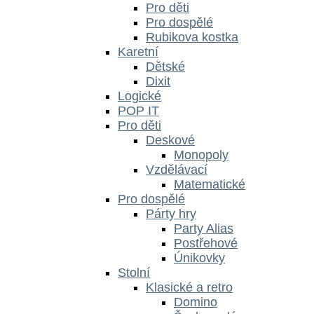
Pro děti
Pro dospělé
Rubikova kostka
Karetní
Dětské
Dixit
Logické
POP IT
Pro děti
Deskové
Monopoly
Vzdělávací
Matematické
Pro dospělé
Párty hry
Party Alias
Postřehové
Únikovky
Stolní
Klasické a retro
Domino