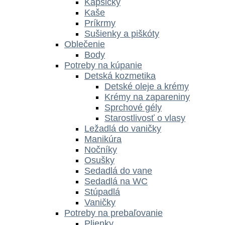
Kapsičky
Kaše
Príkrmy
Sušienky a piškóty
Oblečenie
Body
Potreby na kúpanie
Detská kozmetika
Detské oleje a krémy
Krémy na zapareniny
Sprchové gély
Starostlivosť o vlasy
Ležadlá do vaničky
Manikúra
Nočníky
Osušky
Sedadlá do vane
Sedadlá na WC
Stúpadlá
Vaničky
Potreby na prebaľovanie
Plienky