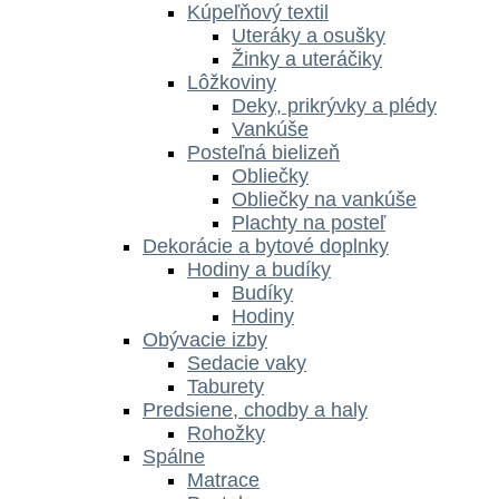
Kúpeľňový textil
Uteráky a osušky
Žinky a uteráčiky
Lôžkoviny
Deky, prikrývky a plédy
Vankúše
Posteľná bielizeň
Obliečky
Obliečky na vankúše
Plachty na posteľ
Dekorácie a bytové doplnky
Hodiny a budíky
Budíky
Hodiny
Obývacie izby
Sedacie vaky
Taburety
Predsiene, chodby a haly
Rohožky
Spálne
Matrace