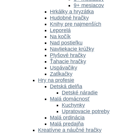
9+ mesiacov
Hrkálky a hryzátka
Hudobné hračky
Knihy pre najmenších
Leporelá
Na kočík
Nad postieľku
Navliekacie krúžky
Plyšové hračky
Ťahacie hračky
Uspávačiky
Zatĺkačky
Hry na profesie
Detská dielňa
Detské náradie
Malá domácnosť
Kuchynky
Upratovacie potreby
Malá ordinácia
Malá predajňa
Kreatívne a náučné hračky