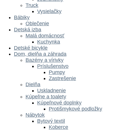
Truck
Vysielačky
Bábiky
Oblečenie
Detská izba
Malá domácnosť
Kuchynka
Detské bicykle
Dom, dielňa a záhrada
Bazény a vírivky
Príslušenstvo
Pumpy
Zastrešenie
Dielňa
Uskladnenie
Kúpeľne a toalety
Kúpeľnové doplnky
Protišmykové podložky
Nábytok
Bytový textil
Koberce