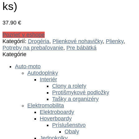
ks)
37.90
€
Pozrieť v eshope
Kategórií:
Drogéria
,
Plienkové nohavičky
,
Plienky
,
Potreby na prebaľovanie
,
Pre bábätká
Kategórie
Auto-moto
Autodoplnky
Interiér
Clony a rolety
Protišmykové podložky
Tašky a organizéry
Elektromobilita
Elektroboardy
Hoverboardy
Príslušenstvo
Obaly
Jednokolky