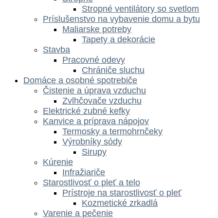
Stropné ventilátory so svetlom
Príslušenstvo na vybavenie domu a bytu
Maliarske potreby
Tapety a dekorácie
Stavba
Pracovné odevy
Chrániče sluchu
Domáce a osobné spotrebiče
Čistenie a úprava vzduchu
Zvlhčovače vzduchu
Elektrické zubné kefky
Kanvice a príprava nápojov
Termosky a termohrnčeky
Výrobníky sódy
Sirupy
Kúrenie
Infražiariče
Starostlivosť o pleť a telo
Prístroje na starostlivosť o pleť
Kozmetické zrkadlá
Varenie a pečenie