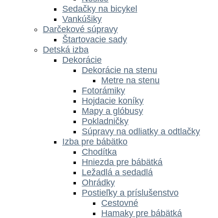
Sedačky na bicykel
Vankúšiky
Darčekové súpravy
Štartovacie sady
Detská izba
Dekorácie
Dekorácie na stenu
Metre na stenu
Fotorámiky
Hojdacie koníky
Mapy a glóbusy
Pokladničky
Súpravy na odliatky a odtlačky
Izba pre bábätko
Chodítka
Hniezda pre bábätká
Ležadlá a sedadlá
Ohrádky
Postieľky a príslušenstvo
Cestovné
Hamaky pre bábätká