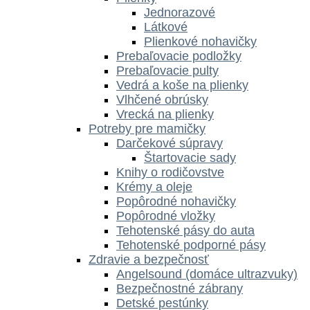
Jednorazové
Látkové
Plienkové nohavičky
Prebaľovacie podložky
Prebaľovacie pulty
Vedrá a koše na plienky
Vlhčené obrúsky
Vrecká na plienky
Potreby pre mamičky
Darčekové súpravy
Štartovacie sady
Knihy o rodičovstve
Krémy a oleje
Popôrodné nohavičky
Popôrodné vložky
Tehotenské pásy do auta
Tehotenské podporné pásy
Zdravie a bezpečnosť
Angelsound (domáce ultrazvuky)
Bezpečnostné zábrany
Detské pestúnky