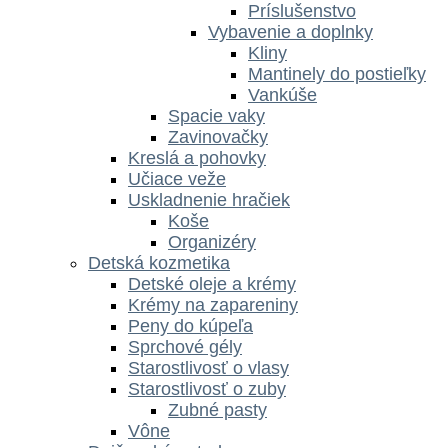
Príslušenstvo
Vybavenie a doplnky
Kliny
Mantinely do postieľky
Vankúše
Spacie vaky
Zavinovačky
Kreslá a pohovky
Učiace veže
Uskladnenie hračiek
Koše
Organizéry
Detská kozmetika
Detské oleje a krémy
Krémy na zapareniny
Peny do kúpeľa
Sprchové gély
Starostlivosť o vlasy
Starostlivosť o zuby
Zubné pasty
Vône