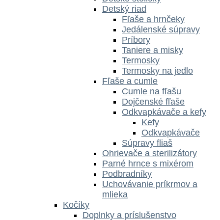
Detský riad
Fľaše a hrnčeky
Jedálenské súpravy
Príbory
Taniere a misky
Termosky
Termosky na jedlo
Fľaše a cumle
Cumle na fľašu
Dojčenské fľaše
Odkvapkávače a kefy
Kefy
Odkvapkávače
Súpravy fliaš
Ohrievače a sterilizátory
Parné hrnce s mixérom
Podbradníky
Uchovávanie príkrmov a
mlieka
Kočíky
Doplnky a príslušenstvo