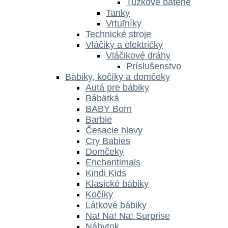
Tužkové batérie
Tanky
Vrtuľníky
Technické stroje
Vláčiky a električky
Vláčikové dráhy
Príslušenstvo
Bábiky, kočíky a domčeky
Autá pre bábiky
Bábätká
BABY Born
Barbie
Česacie hlavy
Cry Babies
Domčeky
Enchantimals
Kindi Kids
Klasické bábiky
Kočíky
Látkové bábiky
Na! Na! Na! Surprise
Nábytok