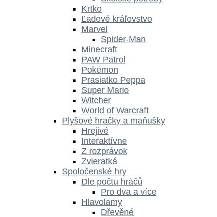
Krtko
Ľadové kráľovstvo
Marvel
Spider-Man
Minecraft
PAW Patrol
Pokémon
Prasiatko Peppa
Super Mario
Witcher
World of Warcraft
Plyšové hračky a maňušky
Hrejivé
Interaktívne
Z rozprávok
Zvieratká
Spoločenské hry
Dle počtu hráčů
Pro dva a více
Hlavolamy
Dřevěné