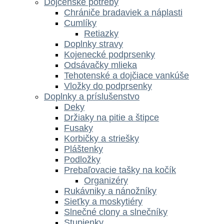
Dojčenské potreby
Chrániče bradaviek a náplasti
Cumlíky
Retiazky
Doplnky stravy
Kojenecké podprsenky
Odsávačky mlieka
Tehotenské a dojčiace vankúše
Vložky do podprsenky
Doplnky a príslušenstvo
Deky
Držiaky na pitie a štipce
Fusaky
Korbičky a striešky
Pláštenky
Podložky
Prebaľovacie tašky na kočík
Organizéry
Rukávniky a nánožníky
Sieťky a moskytiéry
Slnečné clony a slnečníky
Stupienky