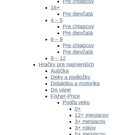
Pre chlapcov
16+
Pre dievčatá
4 – 5
Pre chlapcov
Pre dievčatá
6 – 9
Pre chlapcov
Pre dievčatá
9 – 12
Hračky pre najmenších
Autíčka
Deky a podložky
Didaktika a motorika
Do vane
Fisher-Price
Podľa veku
0+
12+ mesiacov
3+ mesiacov
3+ rokov
6+ mesiacov