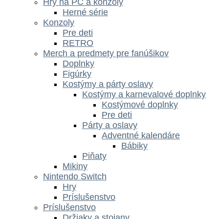
Hry na PC a konzoly
Herné série
Konzoly
Pre deti
RETRO
Merch a predmety pre fanúšikov
Doplnky
Figúrky
Kostýmy a párty oslavy
Kostýmy a karnevalové doplnky
Kostýmové doplnky
Pre deti
Párty a oslavy
Adventné kalendáre
Bábiky
Piňaty
Mikiny
Nintendo Switch
Hry
Príslušenstvo
Príslušenstvo
Držiaky a stojany