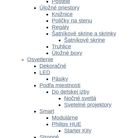
Postele
Úložné priestory
Knižnice
Poličky na stenu
Regály
Šatníkové skrine a skrinky
Šatníkové skrine
Truhlice
Úložné boxy
Osvetlenie
Dekoračné
LED
Pásiky
Podľa miestnosti
Do detskej izby
Nočné svetlá
Svetelné projektory
Smart
Modulárne
Philips HUE
Starter Kity
Stropné