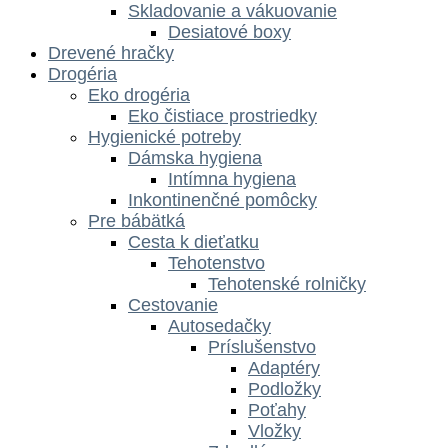
Skladovanie a vákuovanie
Desiatové boxy
Drevené hračky
Drogéria
Eko drogéria
Eko čistiace prostriedky
Hygienické potreby
Dámska hygiena
Intímna hygiena
Inkontinenčné pomôcky
Pre bábätká
Cesta k dieťatku
Tehotenstvo
Tehotenské rolničky
Cestovanie
Autosedačky
Príslušenstvo
Adaptéry
Podložky
Poťahy
Vložky