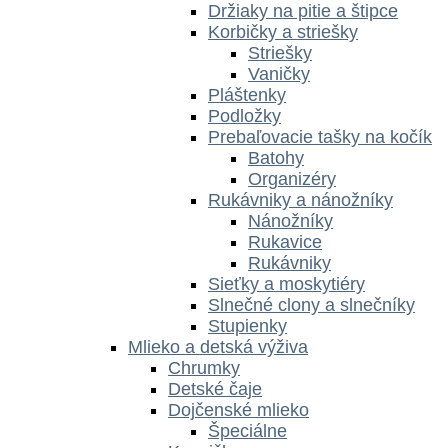
Držiaky na pitie a štipce
Korbičky a striešky
Striešky
Vaničky
Pláštenky
Podložky
Prebaľovacie tašky na kočík
Batohy
Organizéry
Rukávniky a nánožníky
Nánožníky
Rukavice
Rukávniky
Sieťky a moskytiéry
Slnečné clony a slnečníky
Stupienky
Mlieko a detská výživa
Chrumky
Detské čaje
Dojčenské mlieko
Špeciálne