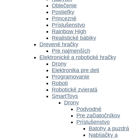
Oblečenie
Postieľky
Princezné
Príslušenstvo
Rainbow High
Realistické bábiky
Drevené hračky
Pre najmenších
Elektronické a robotické hračky
Drony
Elektronika pre deti
Programovanie
Roboti
Robotické zvieratá
SmartToys
Drony
Podvodné
Pre začiatočníkov
Príslušenstvo
Batohy a puzdrá
Nabíjačky a