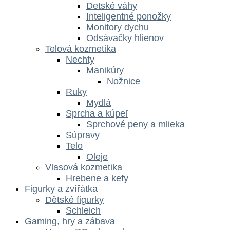
Detské váhy
Inteligentné ponožky
Monitory dychu
Odsávačky hlienov
Telová kozmetika
Nechty
Manikúry
Nožnice
Ruky
Mydlá
Sprcha a kúpeľ
Sprchové peny a mlieka
Súpravy
Telo
Oleje
Vlasová kozmetika
Hrebene a kefy
Figurky a zvířátka
Dětské figurky
Schleich
Gaming, hry a zábava