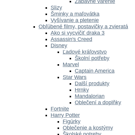
Zábavné varenie
Slizy
Šminky a maľovátka
Vyšívanie a pletenie
Obľúbené filmy, postavičky a zvieratá
Ako si vycvičiť draka 3
Assassin's Creed
Disney
Ľadové kráľovstvo
Školní potřeby
Marvel
Captain America
Star Wars
Další produkty
Hrnky
Mandalorian
Oblečení a doplňky
Fortnite
Harry Potter
Figúrky
Oblečenie a kostýmy
Školské potreby