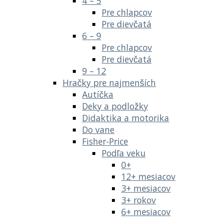
4 – 5
Pre chlapcov
Pre dievčatá
6 – 9
Pre chlapcov
Pre dievčatá
9 – 12
Hračky pre najmenších
Autíčka
Deky a podložky
Didaktika a motorika
Do vane
Fisher-Price
Podľa veku
0+
12+ mesiacov
3+ mesiacov
3+ rokov
6+ mesiacov