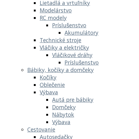
Lietadlá a vrtuľníky
Modelárstvo
RC modely
Príslušenstvo
Akumulátory
Technické stroje
Vláčiky a električky
Vláčikové dráhy
Príslušenstvo
Bábiky, kočíky a domčeky
Kočíky
Oblečenie
Výbava
Autá pre bábiky
Domčeky
Nábytok
Výbava
Cestovanie
Autosedačky