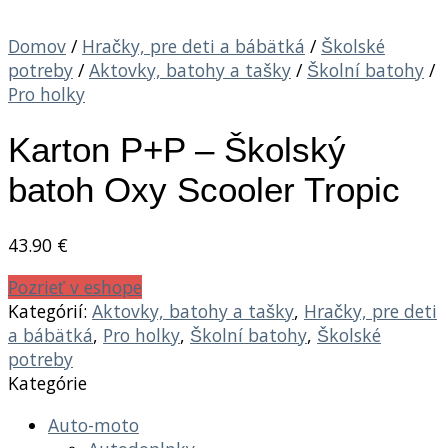
Domov
/
Hračky, pre deti a bábätká
/
Školské
potreby
/
Aktovky, batohy a tašky
/
Školní batohy
/
Pro holky
Karton P+P – Školský
batoh Oxy Scooler Tropic
43.90
€
Pozrieť v eshope
Kategórií:
Aktovky, batohy a tašky
,
Hračky, pre deti
a bábätká
,
Pro holky
,
Školní batohy
,
Školské
potreby
Kategórie
Auto-moto