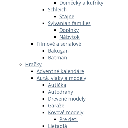
Domčeky a kufríky
Schleich
Stajne
Sylvanian families
Doplnky
Nábytok
Filmové a seriálové
Bakugan
Batman
Hračky
Adventné kalendáre
Autá, vlaky a modely
Autíčka
Autodráhy
Drevené modely
Garáže
Kovové modely
Pre deti
Lietadlá