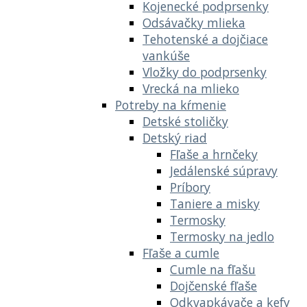
Kojenecké podprsenky
Odsávačky mlieka
Tehotenské a dojčiace
vankúše
Vložky do podprsenky
Vrecká na mlieko
Potreby na kŕmenie
Detské stoličky
Detský riad
Fľaše a hrnčeky
Jedálenské súpravy
Príbory
Taniere a misky
Termosky
Termosky na jedlo
Fľaše a cumle
Cumle na fľašu
Dojčenské fľaše
Odkvapkávače a kefy