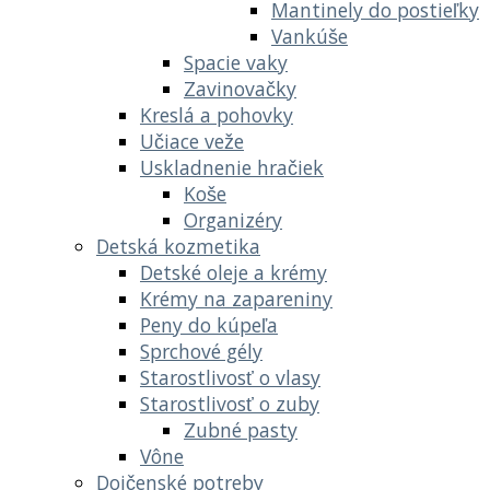
Mantinely do postieľky
Vankúše
Spacie vaky
Zavinovačky
Kreslá a pohovky
Učiace veže
Uskladnenie hračiek
Koše
Organizéry
Detská kozmetika
Detské oleje a krémy
Krémy na zapareniny
Peny do kúpeľa
Sprchové gély
Starostlivosť o vlasy
Starostlivosť o zuby
Zubné pasty
Vône
Dojčenské potreby