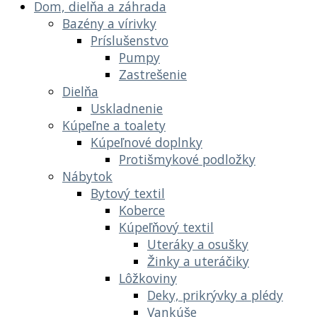
Dom, dielňa a záhrada
Bazény a vírivky
Príslušenstvo
Pumpy
Zastrešenie
Dielňa
Uskladnenie
Kúpeľne a toalety
Kúpeľnové doplnky
Protišmykové podložky
Nábytok
Bytový textil
Koberce
Kúpeľňový textil
Uteráky a osušky
Žinky a uteráčiky
Lôžkoviny
Deky, prikrývky a plédy
Vankúše