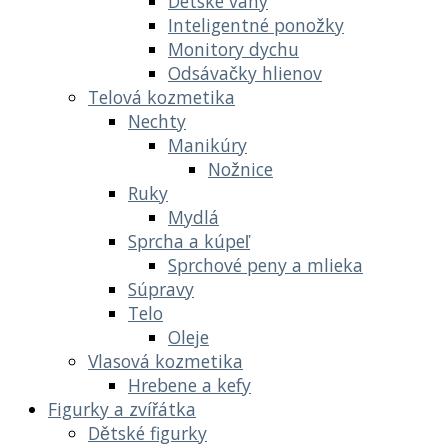
Detské váhy
Inteligentné ponožky
Monitory dychu
Odsávačky hlienov
Telová kozmetika
Nechty
Manikúry
Nožnice
Ruky
Mydlá
Sprcha a kúpeľ
Sprchové peny a mlieka
Súpravy
Telo
Oleje
Vlasová kozmetika
Hrebene a kefy
Figurky a zvířátka
Dětské figurky