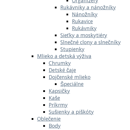
Organizéry
Rukávniky a nánožníky
Nánožníky
Rukavice
Rukávniky
Sieťky a moskytiéry
Slnečné clony a slnečníky
Stupienky
Mlieko a detská výživa
Chrumky
Detské čaje
Dojčenské mlieko
Špeciálne
Kapsičky
Kaše
Príkrmy
Sušienky a piškóty
Oblečenie
Body