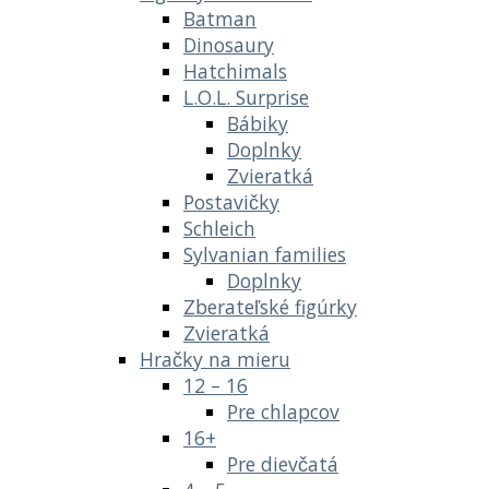
Batman
Dinosaury
Hatchimals
L.O.L. Surprise
Bábiky
Doplnky
Zvieratká
Postavičky
Schleich
Sylvanian families
Doplnky
Zberateľské figúrky
Zvieratká
Hračky na mieru
12 – 16
Pre chlapcov
16+
Pre dievčatá