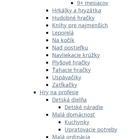
9+ mesiacov
Hrkálky a hryzátka
Hudobné hračky
Knihy pre najmenších
Leporelá
Na kočík
Nad postieľku
Navliekacie krúžky
Plyšové hračky
Ťahacie hračky
Uspávačiky
Zatĺkačky
Hry na profesie
Detská dielňa
Detské náradie
Malá domácnosť
Kuchynky
Upratovacie potreby
Malá ordinácia