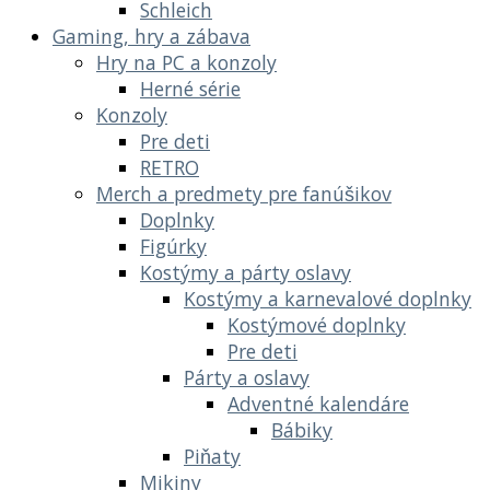
Schleich
Gaming, hry a zábava
Hry na PC a konzoly
Herné série
Konzoly
Pre deti
RETRO
Merch a predmety pre fanúšikov
Doplnky
Figúrky
Kostýmy a párty oslavy
Kostýmy a karnevalové doplnky
Kostýmové doplnky
Pre deti
Párty a oslavy
Adventné kalendáre
Bábiky
Piňaty
Mikiny