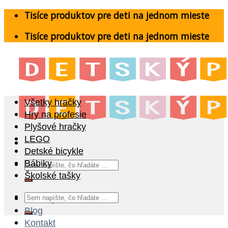
Skip
Tisíce produktov pre deti na jednom mieste
to
Tisíce produktov pre deti na jednom mieste
content
Všetky hračky
Hry na profesie
Plyšové hračky
LEGO
Detské bicykle
Hľadať:
Bábiky
Školské tašky
Hľadať:
Katalóg
Blog
Kontakt