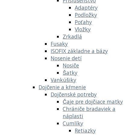
Príslušenstvo
Adaptéry
Podložky
Poťahy
Vložky
Zrkadlá
Fusaky
ISOFIX základne a bázy
Nosenie detí
Nosiče
Šatky
Vankúšiky
Dojčenie a kŕmenie
Dojčenské potreby
Čaje pre dojčiace matky
Chrániče bradaviek a
náplasti
Cumlíky
Retiazky