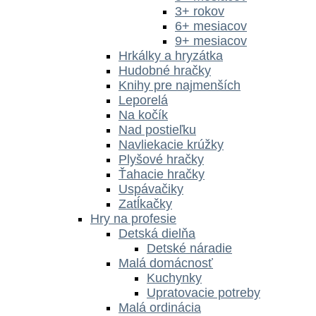
3+ rokov
6+ mesiacov
9+ mesiacov
Hrkálky a hryzátka
Hudobné hračky
Knihy pre najmenších
Leporelá
Na kočík
Nad postieľku
Navliekacie krúžky
Plyšové hračky
Ťahacie hračky
Uspávačiky
Zatĺkačky
Hry na profesie
Detská dielňa
Detské náradie
Malá domácnosť
Kuchynky
Upratovacie potreby
Malá ordinácia