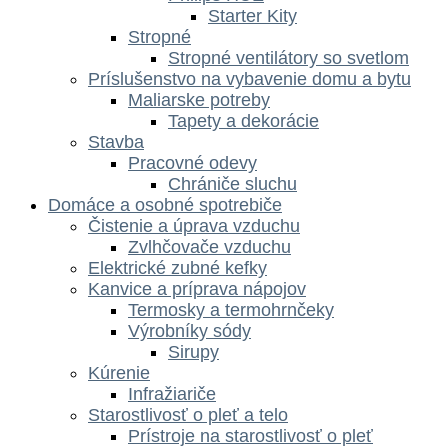
Starter Kity
Stropné
Stropné ventilátory so svetlom
Príslušenstvo na vybavenie domu a bytu
Maliarske potreby
Tapety a dekorácie
Stavba
Pracovné odevy
Chrániče sluchu
Domáce a osobné spotrebiče
Čistenie a úprava vzduchu
Zvlhčovače vzduchu
Elektrické zubné kefky
Kanvice a príprava nápojov
Termosky a termohrnčeky
Výrobníky sódy
Sirupy
Kúrenie
Infražiariče
Starostlivosť o pleť a telo
Prístroje na starostlivosť o pleť