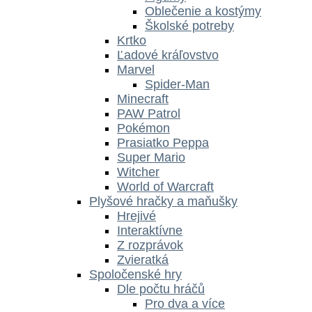
Oblečenie a kostýmy
Školské potreby
Krtko
Ľadové kráľovstvo
Marvel
Spider-Man
Minecraft
PAW Patrol
Pokémon
Prasiatko Peppa
Super Mario
Witcher
World of Warcraft
Plyšové hračky a maňušky
Hrejivé
Interaktívne
Z rozprávok
Zvieratká
Spoločenské hry
Dle počtu hráčů
Pro dva a více