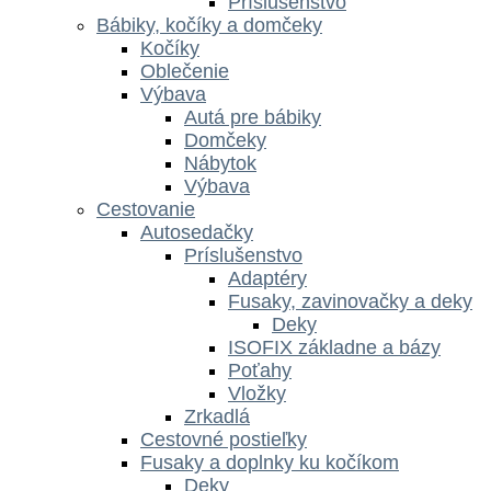
Príslušenstvo
Bábiky, kočíky a domčeky
Kočíky
Oblečenie
Výbava
Autá pre bábiky
Domčeky
Nábytok
Výbava
Cestovanie
Autosedačky
Príslušenstvo
Adaptéry
Fusaky, zavinovačky a deky
Deky
ISOFIX základne a bázy
Poťahy
Vložky
Zrkadlá
Cestovné postieľky
Fusaky a doplnky ku kočíkom
Deky