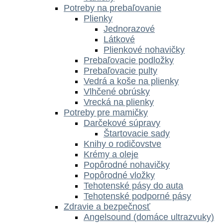
Potreby na prebaľovanie
Plienky
Jednorazové
Látkové
Plienkové nohavičky
Prebaľovacie podložky
Prebaľovacie pulty
Vedrá a koše na plienky
Vlhčené obrúsky
Vrecká na plienky
Potreby pre mamičky
Darčekové súpravy
Štartovacie sady
Knihy o rodičovstve
Krémy a oleje
Popôrodné nohavičky
Popôrodné vložky
Tehotenské pásy do auta
Tehotenské podporné pásy
Zdravie a bezpečnosť
Angelsound (domáce ultrazvuky)