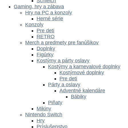
Schleich
Gaming, hry a zábava
Hry na PC a konzoly
Herné série
Konzoly
Pre deti
RETRO
Merch a predmety pre fanúšikov
Doplnky
Figúrky
Kostýmy a párty oslavy
Kostýmy a karnevalové doplnky
Kostýmové doplnky
Pre deti
Párty a oslavy
Adventné kalendáre
Bábiky
Piňaty
Mikiny
Nintendo Switch
Hry
Príslušenstvo