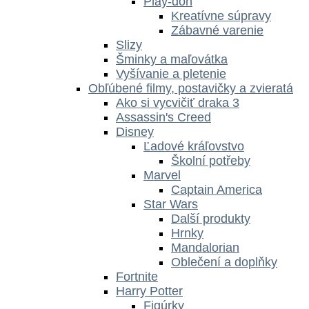
Play-doh
Kreatívne súpravy
Zábavné varenie
Slizy
Šminky a maľovátka
Vyšívanie a pletenie
Obľúbené filmy, postavičky a zvieratá
Ako si vycvičiť draka 3
Assassin's Creed
Disney
Ľadové kráľovstvo
Školní potřeby
Marvel
Captain America
Star Wars
Další produkty
Hrnky
Mandalorian
Oblečení a doplňky
Fortnite
Harry Potter
Figúrky