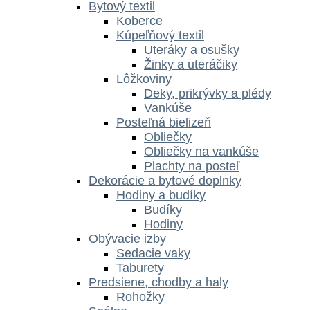
Bytový textil
Koberce
Kúpeľňový textil
Uteráky a osušky
Žinky a uteráčiky
Lôžkoviny
Deky, prikrývky a plédy
Vankúše
Posteľná bielizeň
Obliečky
Obliečky na vankúše
Plachty na posteľ
Dekorácie a bytové doplnky
Hodiny a budíky
Budíky
Hodiny
Obývacie izby
Sedacie vaky
Taburety
Predsiene, chodby a haly
Rohožky