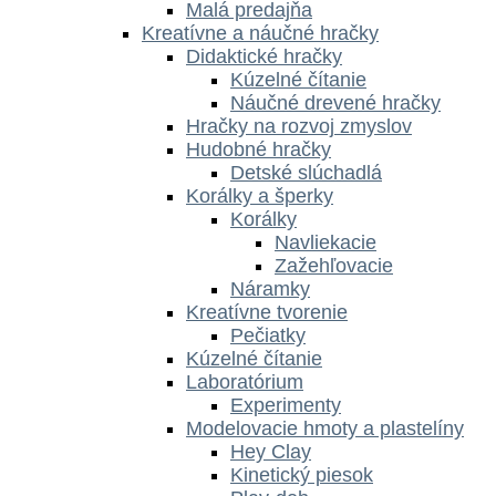
Malá predajňa
Kreatívne a náučné hračky
Didaktické hračky
Kúzelné čítanie
Náučné drevené hračky
Hračky na rozvoj zmyslov
Hudobné hračky
Detské slúchadlá
Korálky a šperky
Korálky
Navliekacie
Zažehľovacie
Náramky
Kreatívne tvorenie
Pečiatky
Kúzelné čítanie
Laboratórium
Experimenty
Modelovacie hmoty a plastelíny
Hey Clay
Kinetický piesok