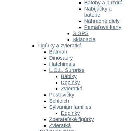
Batohy a puzdrá
Nabíjačky a
batérie
Náhradné diely
Pamäťové karty
S GPS
Skladacie
Figúrky a zvieratká
Batman
Dinosaury
Hatchimals
L.O.L. Surprise
Bábiky
Doplnky
Zvieratká
Postavičky
Schleich
Sylvanian families
Doplnky
Zberateľské figúrky
Zvieratká