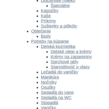
Dojčenské mlieko
Špeciálne
Kapsičky
Kaše
Príkrmy
Sušienky a piškóty
Oblečenie
Body
Potreby na kúpanie
Detská kozmetika
Detské oleje a krémy
Krémy na zapareniny
Sprchové gély
Starostlivosť o vlasy
Ležadlá do vaničky
Manikúra
Nočníky
Osušky
Sedadlá do vane
Sedadlá na WC
Stúpadlá
Vaničky