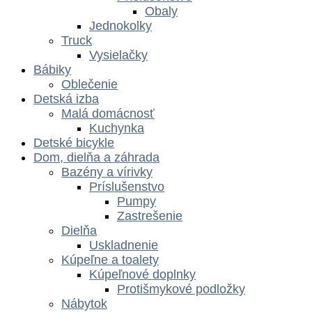
Obaly
Jednokolky
Truck
Vysielačky
Bábiky
Oblečenie
Detská izba
Malá domácnosť
Kuchynka
Detské bicykle
Dom, dielňa a záhrada
Bazény a vírivky
Príslušenstvo
Pumpy
Zastrešenie
Dielňa
Uskladnenie
Kúpeľne a toalety
Kúpeľnové doplnky
Protišmykové podložky
Nábytok