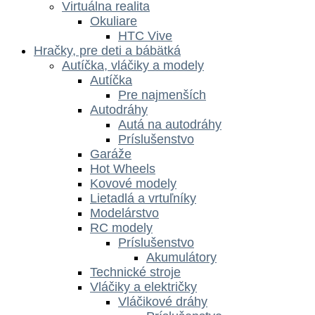
Virtuálna realita
Okuliare
HTC Vive
Hračky, pre deti a bábätká
Autíčka, vláčiky a modely
Autíčka
Pre najmenších
Autodráhy
Autá na autodráhy
Príslušenstvo
Garáže
Hot Wheels
Kovové modely
Lietadlá a vrtuľníky
Modelárstvo
RC modely
Príslušenstvo
Akumulátory
Technické stroje
Vláčiky a električky
Vláčikové dráhy