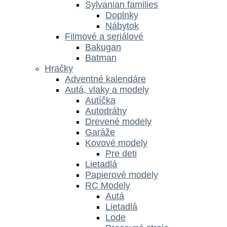
Sylvanian families
Doplnky
Nábytok
Filmové a seriálové
Bakugan
Batman
Hračky
Adventné kalendáre
Autá, vlaky a modely
Autíčka
Autodráhy
Drevené modely
Garáže
Kovové modely
Pre deti
Lietadlá
Papierové modely
RC Modely
Autá
Lietadlá
Lode