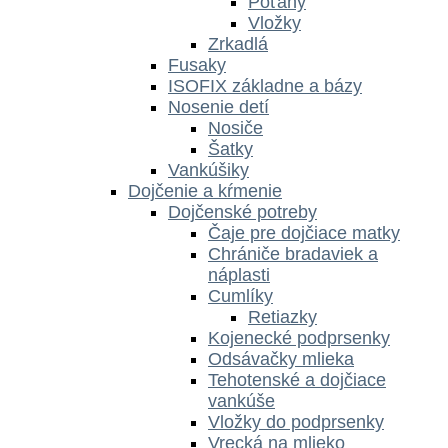
Poťahy
Vložky
Zrkadlá
Fusaky
ISOFIX základne a bázy
Nosenie detí
Nosiče
Šatky
Vankúšiky
Dojčenie a kŕmenie
Dojčenské potreby
Čaje pre dojčiace matky
Chrániče bradaviek a
náplasti
Cumlíky
Retiazky
Kojenecké podprsenky
Odsávačky mlieka
Tehotenské a dojčiace
vankúše
Vložky do podprsenky
Vrecká na mlieko