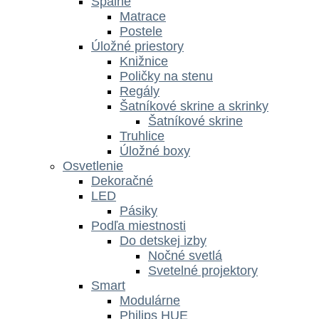
Spálne
Matrace
Postele
Úložné priestory
Knižnice
Poličky na stenu
Regály
Šatníkové skrine a skrinky
Šatníkové skrine
Truhlice
Úložné boxy
Osvetlenie
Dekoračné
LED
Pásiky
Podľa miestnosti
Do detskej izby
Nočné svetlá
Svetelné projektory
Smart
Modulárne
Philips HUE