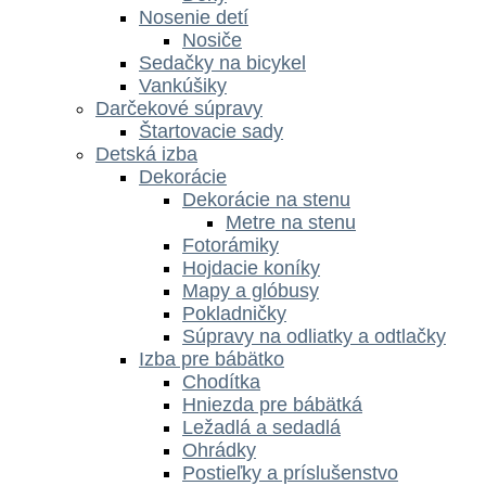
Nosenie detí
Nosiče
Sedačky na bicykel
Vankúšiky
Darčekové súpravy
Štartovacie sady
Detská izba
Dekorácie
Dekorácie na stenu
Metre na stenu
Fotorámiky
Hojdacie koníky
Mapy a glóbusy
Pokladničky
Súpravy na odliatky a odtlačky
Izba pre bábätko
Chodítka
Hniezda pre bábätká
Ležadlá a sedadlá
Ohrádky
Postieľky a príslušenstvo