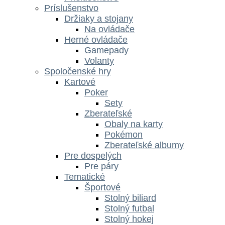
Príslušenstvo
Držiaky a stojany
Na ovládače
Herné ovládače
Gamepady
Volanty
Spoločenské hry
Kartové
Poker
Sety
Zberateľské
Obaly na karty
Pokémon
Zberateľské albumy
Pre dospelých
Pre páry
Tematické
Športové
Stolný biliard
Stolný futbal
Stolný hokej