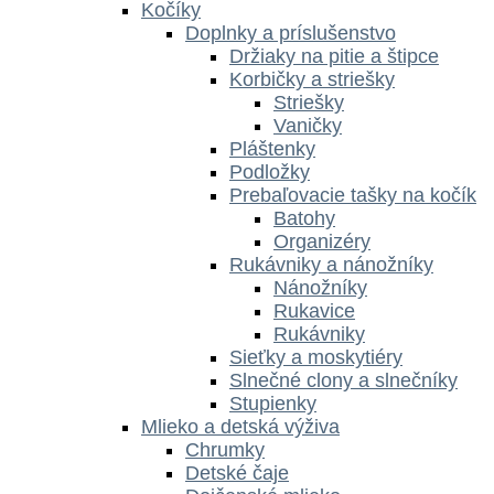
Kočíky
Doplnky a príslušenstvo
Držiaky na pitie a štipce
Korbičky a striešky
Striešky
Vaničky
Pláštenky
Podložky
Prebaľovacie tašky na kočík
Batohy
Organizéry
Rukávniky a nánožníky
Nánožníky
Rukavice
Rukávniky
Sieťky a moskytiéry
Slnečné clony a slnečníky
Stupienky
Mlieko a detská výživa
Chrumky
Detské čaje