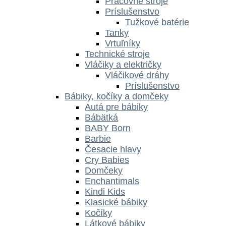
Pracovné stroje
Príslušenstvo
Tužkové batérie
Tanky
Vrtuľníky
Technické stroje
Vláčiky a električky
Vláčikové dráhy
Príslušenstvo
Bábiky, kočíky a domčeky
Autá pre bábiky
Bábätká
BABY Born
Barbie
Česacie hlavy
Cry Babies
Domčeky
Enchantimals
Kindi Kids
Klasické bábiky
Kočíky
Látkové bábiky