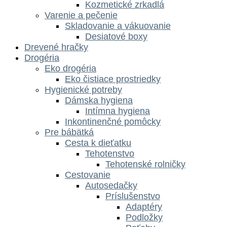
Kozmetické zrkadlá
Varenie a pečenie
Skladovanie a vákuovanie
Desiatové boxy
Drevené hračky
Drogéria
Eko drogéria
Eko čistiace prostriedky
Hygienické potreby
Dámska hygiena
Intímna hygiena
Inkontinenčné pomôcky
Pre bábätká
Cesta k dieťatku
Tehotenstvo
Tehotenské rolničky
Cestovanie
Autosedačky
Príslušenstvo
Adaptéry
Podložky