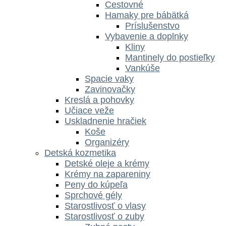
Cestovné
Hamaky pre bábätká
Príslušenstvo
Vybavenie a doplnky
Kliny
Mantinely do postieľky
Vankúše
Spacie vaky
Zavinovačky
Kreslá a pohovky
Učiace veže
Uskladnenie hračiek
Koše
Organizéry
Detská kozmetika
Detské oleje a krémy
Krémy na zapareniny
Peny do kúpeľa
Sprchové gély
Starostlivosť o vlasy
Starostlivosť o zuby