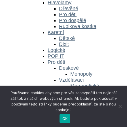
Hlavolamy
Dřevěné
Pro děti
Pro dospělé
Rubikova kostka
Karetní
Dětské
Dixit
Logické
POP IT
Pro děti
Deskové
Monopoly
Vzdělávací
Matematické
Pro dospělé
Používame cookies aby sme pre vás zabezpečili ten najlepší
Párty hry
zážitok z našich webových stránok. Ak budete pokračovať v
Party Alias
používaní tejto stránky budeme predpokladať, že ste s ňou
Postřehové
spokojní.
Únikovky
OK
Stolní