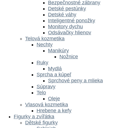
Bezpečnostné zábrany
Detské pestúnky
Detské váhy
Inteligentné ponožky
Monitory dychu
Odsávačky hlienov
Telová kozmetika
Nechty
Manikúry
Nožnice
Ruky
Mydlá
Sprcha a kúpeľ
Sprchové peny a mlieka
Súpravy
Telo
Oleje
Vlasová kozmetika
Hrebene a kefy
Figurky a zvířátka
Dětské figurky