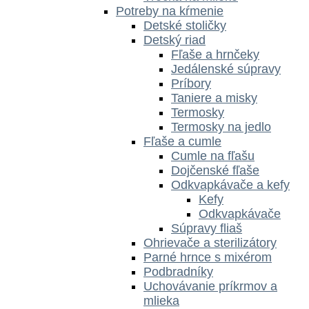
Potreby na kŕmenie
Detské stoličky
Detský riad
Fľaše a hrnčeky
Jedálenské súpravy
Príbory
Taniere a misky
Termosky
Termosky na jedlo
Fľaše a cumle
Cumle na fľašu
Dojčenské fľaše
Odkvapkávače a kefy
Kefy
Odkvapkávače
Súpravy fliaš
Ohrievače a sterilizátory
Parné hrnce s mixérom
Podbradníky
Uchovávanie príkrmov a
mlieka