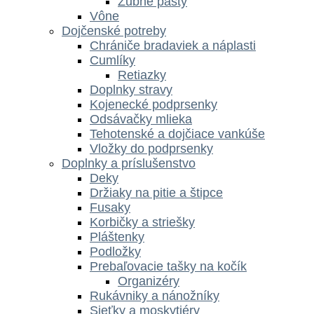
Zubné pasty
Vône
Dojčenské potreby
Chrániče bradaviek a náplasti
Cumlíky
Retiazky
Doplnky stravy
Kojenecké podprsenky
Odsávačky mlieka
Tehotenské a dojčiace vankúše
Vložky do podprsenky
Doplnky a príslušenstvo
Deky
Držiaky na pitie a štipce
Fusaky
Korbičky a striešky
Pláštenky
Podložky
Prebaľovacie tašky na kočík
Organizéry
Rukávniky a nánožníky
Sieťky a moskytiéry