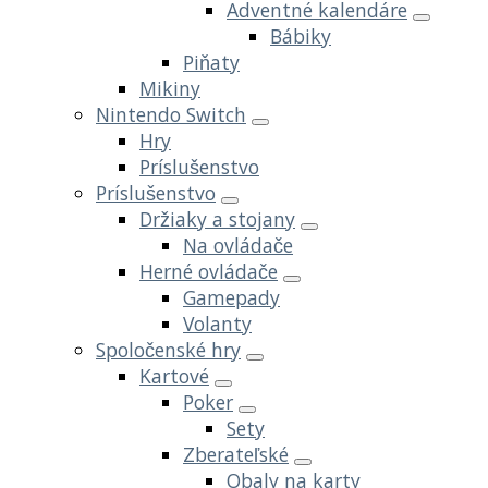
Adventné kalendáre
Bábiky
Piňaty
Mikiny
Nintendo Switch
Hry
Príslušenstvo
Príslušenstvo
Držiaky a stojany
Na ovládače
Herné ovládače
Gamepady
Volanty
Spoločenské hry
Kartové
Poker
Sety
Zberateľské
Obaly na karty