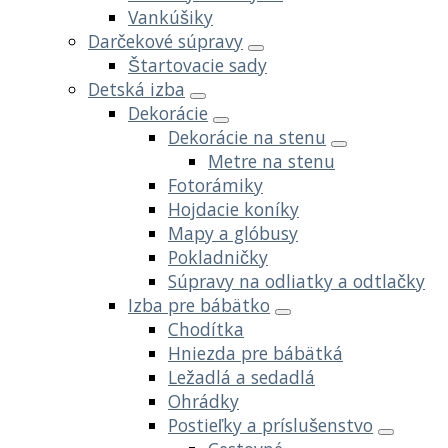
Vankúšiky
Darčekové súpravy
Štartovacie sady
Detská izba
Dekorácie
Dekorácie na stenu
Metre na stenu
Fotorámiky
Hojdacie koníky
Mapy a glóbusy
Pokladničky
Súpravy na odliatky a odtlačky
Izba pre bábätko
Chodítka
Hniezda pre bábätká
Ležadlá a sedadlá
Ohrádky
Postieľky a príslušenstvo