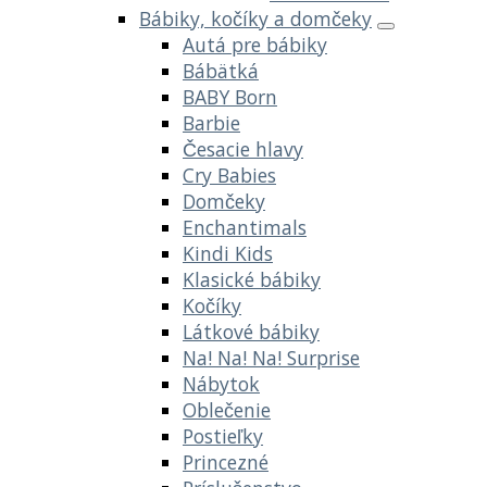
Bábiky, kočíky a domčeky
Autá pre bábiky
Bábätká
BABY Born
Barbie
Česacie hlavy
Cry Babies
Domčeky
Enchantimals
Kindi Kids
Klasické bábiky
Kočíky
Látkové bábiky
Na! Na! Na! Surprise
Nábytok
Oblečenie
Postieľky
Princezné