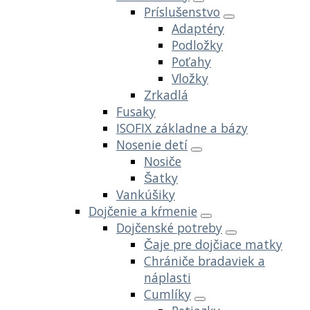
Príslušenstvo
Adaptéry
Podložky
Poťahy
Vložky
Zrkadlá
Fusaky
ISOFIX základne a bázy
Nosenie detí
Nosiče
Šatky
Vankúšiky
Dojčenie a kŕmenie
Dojčenské potreby
Čaje pre dojčiace matky
Chrániče bradaviek a
náplasti
Cumlíky