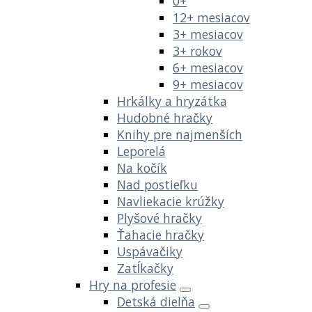
0+
12+ mesiacov
3+ mesiacov
3+ rokov
6+ mesiacov
9+ mesiacov
Hrkálky a hryzátka
Hudobné hračky
Knihy pre najmenších
Leporelá
Na kočík
Nad postieľku
Navliekacie krúžky
Plyšové hračky
Ťahacie hračky
Uspávačiky
Zatĺkačky
Hry na profesie
Detská dielňa