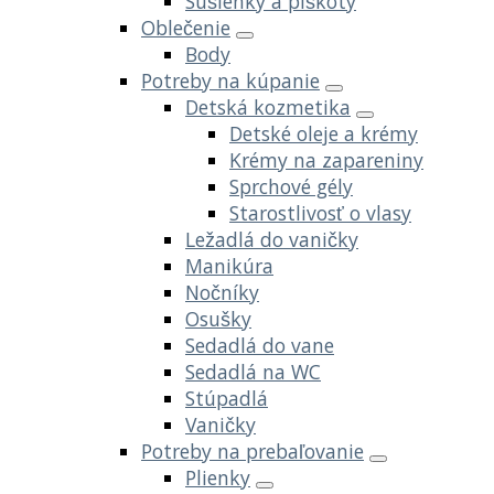
Sušienky a piškóty
Oblečenie
Body
Potreby na kúpanie
Detská kozmetika
Detské oleje a krémy
Krémy na zapareniny
Sprchové gély
Starostlivosť o vlasy
Ležadlá do vaničky
Manikúra
Nočníky
Osušky
Sedadlá do vane
Sedadlá na WC
Stúpadlá
Vaničky
Potreby na prebaľovanie
Plienky