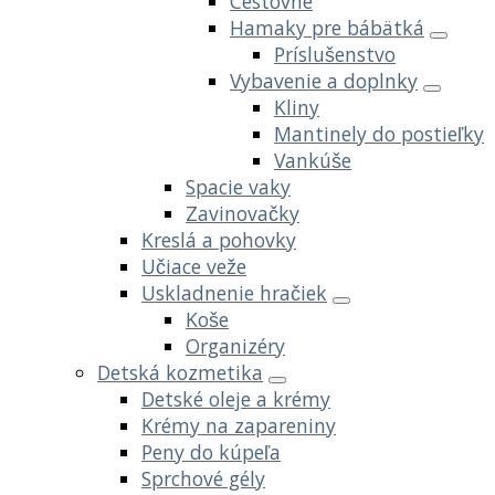
Cestovné
Hamaky pre bábätká
Príslušenstvo
Vybavenie a doplnky
Kliny
Mantinely do postieľky
Vankúše
Spacie vaky
Zavinovačky
Kreslá a pohovky
Učiace veže
Uskladnenie hračiek
Koše
Organizéry
Detská kozmetika
Detské oleje a krémy
Krémy na zapareniny
Peny do kúpeľa
Sprchové gély