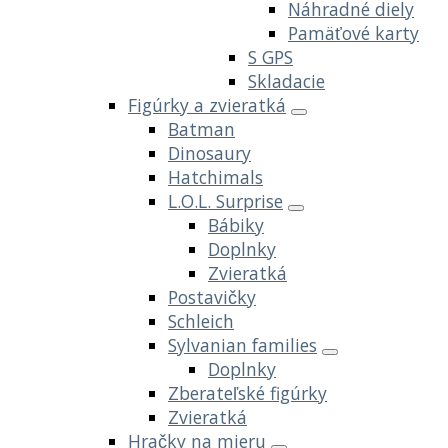
Náhradné diely
Pamäťové karty
S GPS
Skladacie
Figúrky a zvieratká
Batman
Dinosaury
Hatchimals
L.O.L. Surprise
Bábiky
Doplnky
Zvieratká
Postavičky
Schleich
Sylvanian families
Doplnky
Zberateľské figúrky
Zvieratká
Hračky na mieru