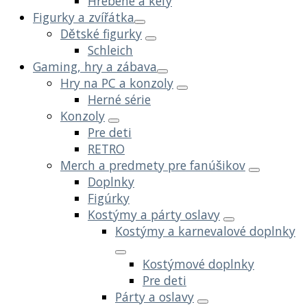
Hrebene a kefy
Figurky a zvířátka
Dětské figurky
Schleich
Gaming, hry a zábava
Hry na PC a konzoly
Herné série
Konzoly
Pre deti
RETRO
Merch a predmety pre fanúšikov
Doplnky
Figúrky
Kostýmy a párty oslavy
Kostýmy a karnevalové doplnky
Kostýmové doplnky
Pre deti
Párty a oslavy