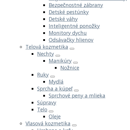
Bezpečnostné zábrany
Detské pestúnky
Detské váhy
Inteligentné ponožky
Monitory dychu
Odsávačky hlienov
Telová kozmetika
Nechty
Manikúry
Nožnice
Ruky
Mydlá
Sprcha a kúpeľ
Sprchové peny a mlieka
Súpravy
Telo
Oleje
Vlasová kozmetika