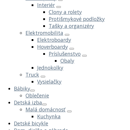
Interiér
Clony a rolety
Protišmykové podložky
Tašky a organizéry
Elektromobilita
Elektroboardy
Hoverboardy
Príslušenstvo
Obaly
Jednokolky
Truck
Vysielačky
Bábiky
Oblečenie
Detská izba
Malá domácnosť
Kuchynka
Detské bicykle