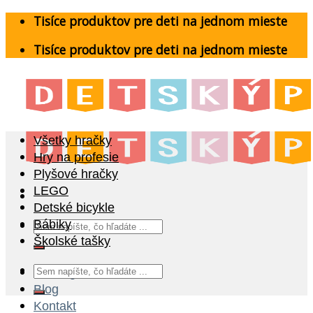
Skip
Tisíce produktov pre deti na jednom mieste
to
Tisíce produktov pre deti na jednom mieste
content
Všetky hračky
Hry na profesie
Plyšové hračky
LEGO
Detské bicykle
Hľadať:
Bábiky
Školské tašky
Hľadať:
Katalóg
Blog
Kontakt