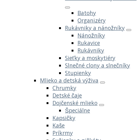
Batohy
Organizéry
Rukávniky a nánožníky
Nánožníky
Rukavice
Rukávniky
Sieťky a moskytiéry
Slnečné clony a slnečníky
Stupienky
Mlieko a detská výživa
Chrumky
Detské čaje
Dojčenské mlieko
Špeciálne
Kapsičky
Kaše
Príkrmy