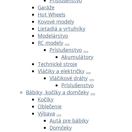
Príslušenstvo
Garáže
Hot Wheels
Kovové modely
Lietadlá a vrtuľníky
Modelárstvo
RC modely
Príslušenstvo
Akumulátory
Technické stroje
Vláčiky a električky
Vláčikové dráhy
Príslušenstvo
Bábiky, kočíky a domčeky
Kočíky
Oblečenie
Výbava
Autá pre bábiky
Domčeky