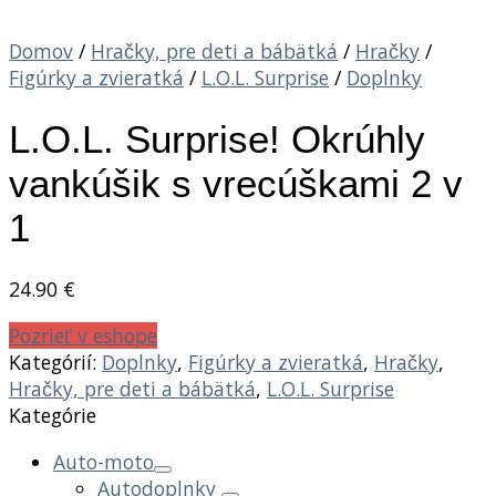
Domov
/
Hračky, pre deti a bábätká
/
Hračky
/
Figúrky a zvieratká
/
L.O.L. Surprise
/
Doplnky
L.O.L. Surprise! Okrúhly
vankúšik s vrecúškami 2 v
1
24.90
€
Pozrieť v eshope
Kategórií:
Doplnky
,
Figúrky a zvieratká
,
Hračky
,
Hračky, pre deti a bábätká
,
L.O.L. Surprise
Kategórie
Auto-moto
Autodoplnky