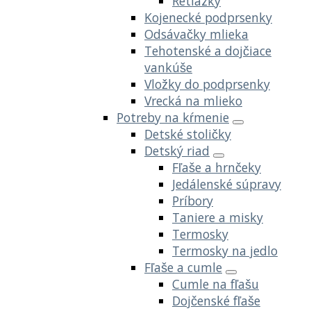
Retiazky
Kojenecké podprsenky
Odsávačky mlieka
Tehotenské a dojčiace
vankúše
Vložky do podprsenky
Vrecká na mlieko
Potreby na kŕmenie
Detské stoličky
Detský riad
Fľaše a hrnčeky
Jedálenské súpravy
Príbory
Taniere a misky
Termosky
Termosky na jedlo
Fľaše a cumle
Cumle na fľašu
Dojčenské fľaše