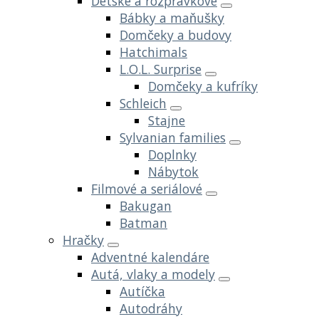
Detské a rozprávkové
Bábky a maňušky
Domčeky a budovy
Hatchimals
L.O.L. Surprise
Domčeky a kufríky
Schleich
Stajne
Sylvanian families
Doplnky
Nábytok
Filmové a seriálové
Bakugan
Batman
Hračky
Adventné kalendáre
Autá, vlaky a modely
Autíčka
Autodráhy