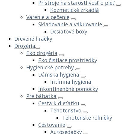
Prístroje na starostlivosť o pleť
Kozmetické zrkadlá
Varenie a pečenie
Skladovanie a vákuovanie
Desiatové boxy
Drevené hračky
Drogéria
Eko drogéria
Eko čistiace prostriedky
Hygienické potreby
Dámska hygiena
Intímna hygiena
Inkontinenčné pomôcky
Pre bábätká
Cesta k dieťatku
Tehotenstvo
Tehotenské rolničky
Cestovanie
Autosedačky