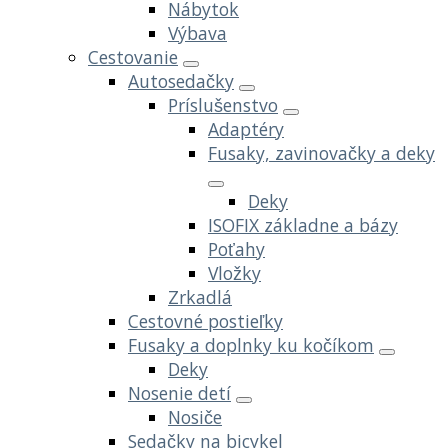
Nábytok
Výbava
Cestovanie
Autosedačky
Príslušenstvo
Adaptéry
Fusaky, zavinovačky a deky
Deky
ISOFIX základne a bázy
Poťahy
Vložky
Zrkadlá
Cestovné postieľky
Fusaky a doplnky ku kočíkom
Deky
Nosenie detí
Nosiče
Sedačky na bicykel