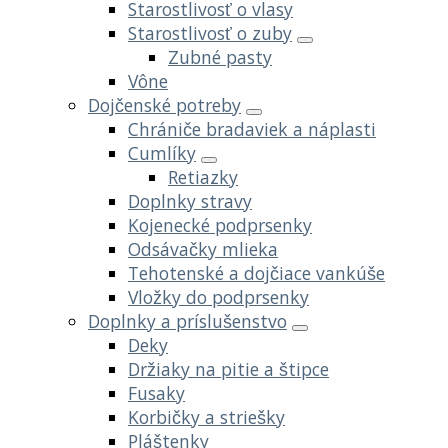
Starostlivosť o vlasy
Starostlivosť o zuby
Zubné pasty
Vône
Dojčenské potreby
Chrániče bradaviek a náplasti
Cumlíky
Retiazky
Doplnky stravy
Kojenecké podprsenky
Odsávačky mlieka
Tehotenské a dojčiace vankúše
Vložky do podprsenky
Doplnky a príslušenstvo
Deky
Držiaky na pitie a štipce
Fusaky
Korbičky a striešky
Pláštenky