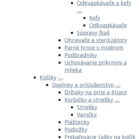
Odkvapkávače a kefy
Kefy
Odkvapkávače
Súpravy fliaš
Ohrievače a sterilizátory
Parné hrnce s mixérom
Podbradníky
Uchovávanie príkrmov a
mlieka
Kočíky
Doplnky a príslušenstvo
Držiaky na pitie a štipce
Korbičky a striešky
Striešky
Vaničky
Pláštenky
Podložky
Prebaľovacie tašky na kočík