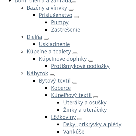
Dom, dielňa a záhrada
Bazény a vírivky
Príslušenstvo
Pumpy
Zastrešenie
Dielňa
Uskladnenie
Kúpeľne a toalety
Kúpeľnové doplnky
Protišmykové podložky
Nábytok
Bytový textil
Koberce
Kúpeľňový textil
Uteráky a osušky
Žinky a uteráčiky
Lôžkoviny
Deky, prikrývky a plédy
Vankúše