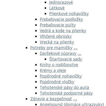
Jednorazové
Látkové
Plienkové nohavičky
Prebaľovacie podložky
Prebaľovacie pulty
Vedrá a koše na plienky
Vlhčené obrúsky
Vrecká na plienky
Potreby pre mamičky
Darčekové súpravy
Štartovacie sady
Knihy o rodičovstve
Krémy a oleje
Popôrodné nohavičky
Popôrodné vložky
Tehotenské pásy do auta
Tehotenské podporné pásy
Zdravie a bezpečnosť
Angelsound (domáce ultrazvuky)