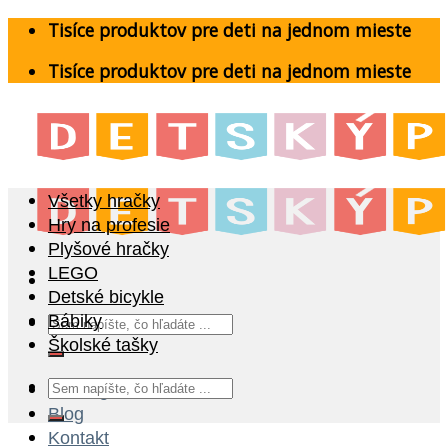
Skip
Tisíce produktov pre deti na jednom mieste
to
Tisíce produktov pre deti na jednom mieste
content
Všetky hračky
Hry na profesie
Plyšové hračky
LEGO
Detské bicykle
Hľadať:
Bábiky
Školské tašky
Hľadať:
Katalóg
Blog
Kontakt