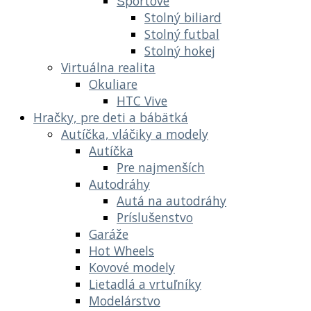
Športové
Stolný biliard
Stolný futbal
Stolný hokej
Virtuálna realita
Okuliare
HTC Vive
Hračky, pre deti a bábätká
Autíčka, vláčiky a modely
Autíčka
Pre najmenších
Autodráhy
Autá na autodráhy
Príslušenstvo
Garáže
Hot Wheels
Kovové modely
Lietadlá a vrtuľníky
Modelárstvo