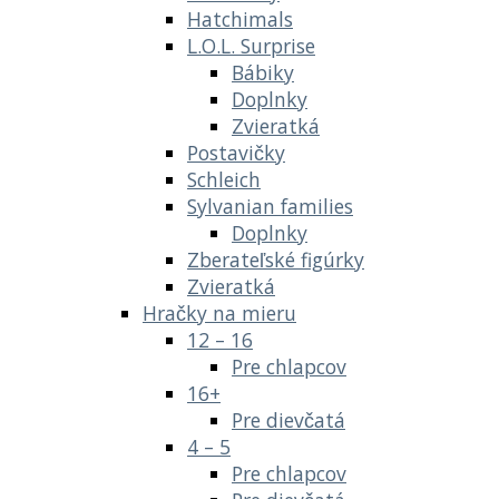
Hatchimals
L.O.L. Surprise
Bábiky
Doplnky
Zvieratká
Postavičky
Schleich
Sylvanian families
Doplnky
Zberateľské figúrky
Zvieratká
Hračky na mieru
12 – 16
Pre chlapcov
16+
Pre dievčatá
4 – 5
Pre chlapcov