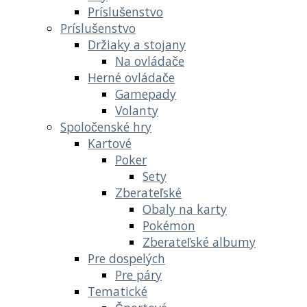
Príslušenstvo
Príslušenstvo
Držiaky a stojany
Na ovládače
Herné ovládače
Gamepady
Volanty
Spoločenské hry
Kartové
Poker
Sety
Zberateľské
Obaly na karty
Pokémon
Zberateľské albumy
Pre dospelých
Pre páry
Tematické