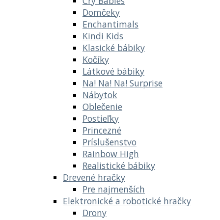
Cry Babies
Domčeky
Enchantimals
Kindi Kids
Klasické bábiky
Kočíky
Látkové bábiky
Na! Na! Na! Surprise
Nábytok
Oblečenie
Postieľky
Princezné
Príslušenstvo
Rainbow High
Realistické bábiky
Drevené hračky
Pre najmenších
Elektronické a robotické hračky
Drony