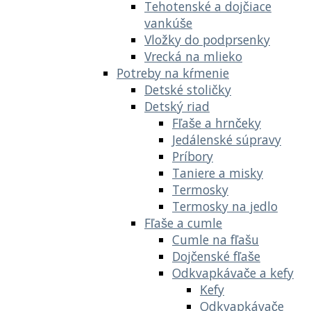
Tehotenské a dojčiace
vankúše
Vložky do podprsenky
Vrecká na mlieko
Potreby na kŕmenie
Detské stoličky
Detský riad
Fľaše a hrnčeky
Jedálenské súpravy
Príbory
Taniere a misky
Termosky
Termosky na jedlo
Fľaše a cumle
Cumle na fľašu
Dojčenské fľaše
Odkvapkávače a kefy
Kefy
Odkvapkávače