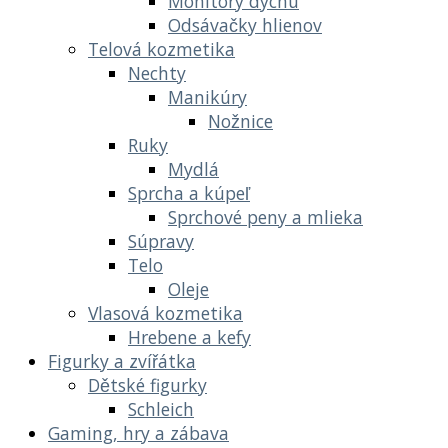
Monitory dychu
Odsávačky hlienov
Telová kozmetika
Nechty
Manikúry
Nožnice
Ruky
Mydlá
Sprcha a kúpeľ
Sprchové peny a mlieka
Súpravy
Telo
Oleje
Vlasová kozmetika
Hrebene a kefy
Figurky a zvířátka
Dětské figurky
Schleich
Gaming, hry a zábava