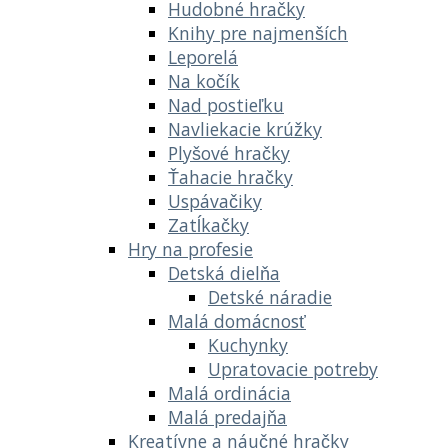
Hudobné hračky
Knihy pre najmenších
Leporelá
Na kočík
Nad postieľku
Navliekacie krúžky
Plyšové hračky
Ťahacie hračky
Uspávačiky
Zatĺkačky
Hry na profesie
Detská dielňa
Detské náradie
Malá domácnosť
Kuchynky
Upratovacie potreby
Malá ordinácia
Malá predajňa
Kreatívne a náučné hračky