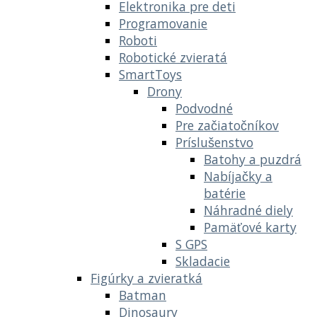
Elektronika pre deti
Programovanie
Roboti
Robotické zvieratá
SmartToys
Drony
Podvodné
Pre začiatočníkov
Príslušenstvo
Batohy a puzdrá
Nabíjačky a
batérie
Náhradné diely
Pamäťové karty
S GPS
Skladacie
Figúrky a zvieratká
Batman
Dinosaury