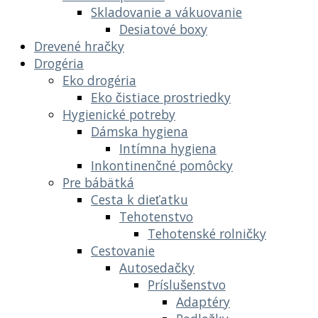
Skladovanie a vákuovanie
Desiatové boxy
Drevené hračky
Drogéria
Eko drogéria
Eko čistiace prostriedky
Hygienické potreby
Dámska hygiena
Intímna hygiena
Inkontinenčné pomôcky
Pre bábätká
Cesta k dieťatku
Tehotenstvo
Tehotenské rolničky
Cestovanie
Autosedačky
Príslušenstvo
Adaptéry