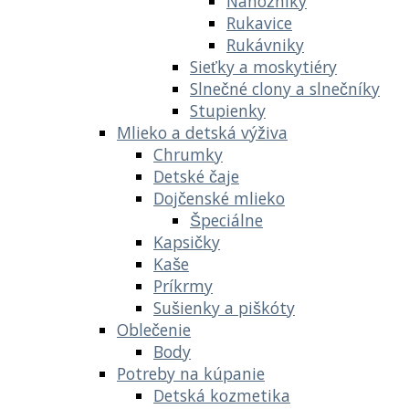
Nánožníky
Rukavice
Rukávniky
Sieťky a moskytiéry
Slnečné clony a slnečníky
Stupienky
Mlieko a detská výživa
Chrumky
Detské čaje
Dojčenské mlieko
Špeciálne
Kapsičky
Kaše
Príkrmy
Sušienky a piškóty
Oblečenie
Body
Potreby na kúpanie
Detská kozmetika