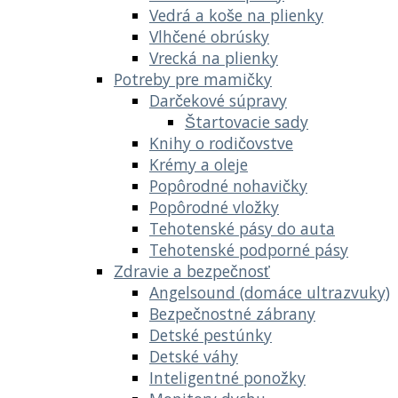
Vedrá a koše na plienky
Vlhčené obrúsky
Vrecká na plienky
Potreby pre mamičky
Darčekové súpravy
Štartovacie sady
Knihy o rodičovstve
Krémy a oleje
Popôrodné nohavičky
Popôrodné vložky
Tehotenské pásy do auta
Tehotenské podporné pásy
Zdravie a bezpečnosť
Angelsound (domáce ultrazvuky)
Bezpečnostné zábrany
Detské pestúnky
Detské váhy
Inteligentné ponožky