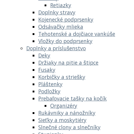
Retiazky
Doplnky stravy
Kojenecké podprsenky
Odsávačky mlieka
Tehotenské a dojčiace vankúše
Vložky do podprsenky
Doplnky a príslušenstvo
Deky
Držiaky na pitie a štipce
Fusaky
Korbičky a striešky
Pláštenky
Podložky
Prebaľovacie tašky na kočík
Organizéry
Rukávniky a nánožníky
Sieťky a moskytiéry
Slnečné clony a slnečníky