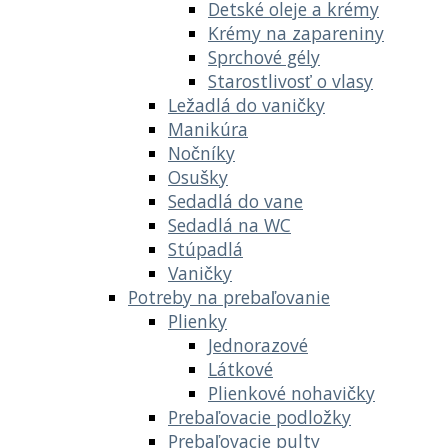
Detské oleje a krémy
Krémy na zapareniny
Sprchové gély
Starostlivosť o vlasy
Ležadlá do vaničky
Manikúra
Nočníky
Osušky
Sedadlá do vane
Sedadlá na WC
Stúpadlá
Vaničky
Potreby na prebaľovanie
Plienky
Jednorazové
Látkové
Plienkové nohavičky
Prebaľovacie podložky
Prebaľovacie pulty