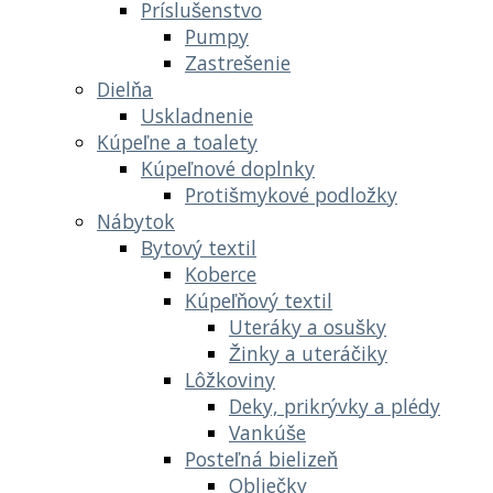
Príslušenstvo
Pumpy
Zastrešenie
Dielňa
Uskladnenie
Kúpeľne a toalety
Kúpeľnové doplnky
Protišmykové podložky
Nábytok
Bytový textil
Koberce
Kúpeľňový textil
Uteráky a osušky
Žinky a uteráčiky
Lôžkoviny
Deky, prikrývky a plédy
Vankúše
Posteľná bielizeň
Obliečky