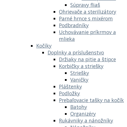
Súpravy fliaš
Ohrievače a sterilizátory
Parné hrnce s mixérom
Podbradníky
Uchovávanie príkrmov a
mlieka
Kočíky
Doplnky a príslušenstvo
Držiaky na pitie a štipce
Korbičky a striešky
Striešky
Vaničky
Pláštenky
Podložky
Prebaľovacie tašky na kočík
Batohy
Organizéry
Rukávniky a nánožníky