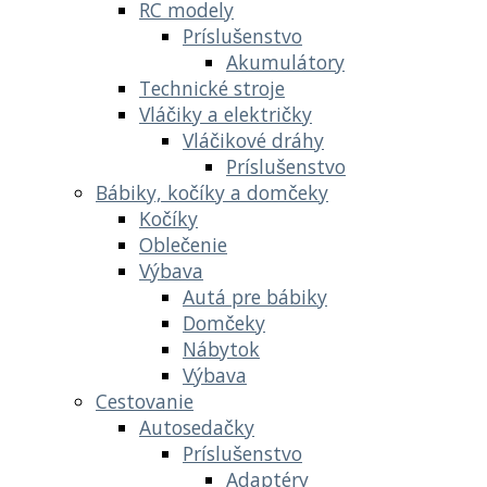
RC modely
Príslušenstvo
Akumulátory
Technické stroje
Vláčiky a električky
Vláčikové dráhy
Príslušenstvo
Bábiky, kočíky a domčeky
Kočíky
Oblečenie
Výbava
Autá pre bábiky
Domčeky
Nábytok
Výbava
Cestovanie
Autosedačky
Príslušenstvo
Adaptéry