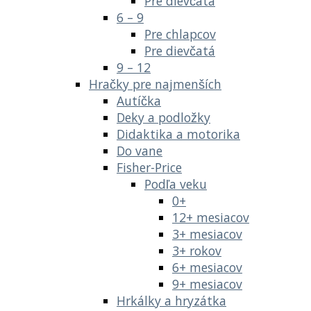
Pre dievčatá
6 – 9
Pre chlapcov
Pre dievčatá
9 – 12
Hračky pre najmenších
Autíčka
Deky a podložky
Didaktika a motorika
Do vane
Fisher-Price
Podľa veku
0+
12+ mesiacov
3+ mesiacov
3+ rokov
6+ mesiacov
9+ mesiacov
Hrkálky a hryzátka