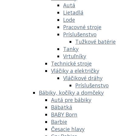
Autá
Lietadlá
Lode
Pracovné stroje
Príslušenstvo
Tužkové batérie
Tanky
Vrtuľníky
Technické stroje
Vláčiky a električky
Vláčikové dráhy
Príslušenstvo
Bábiky, kočíky a domčeky
Autá pre bábiky
Bábätká
BABY Born
Barbie
Česacie hlavy