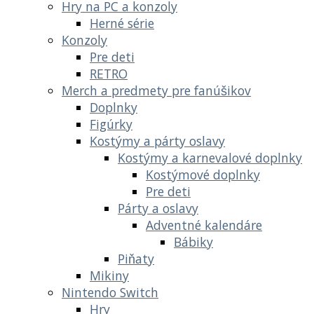
Hry na PC a konzoly
Herné série
Konzoly
Pre deti
RETRO
Merch a predmety pre fanúšikov
Doplnky
Figúrky
Kostýmy a párty oslavy
Kostýmy a karnevalové doplnky
Kostýmové doplnky
Pre deti
Párty a oslavy
Adventné kalendáre
Bábiky
Piňaty
Mikiny
Nintendo Switch
Hry