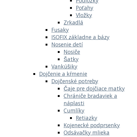
Podložky
Poťahy
Vložky
Zrkadlá
Fusaky
ISOFIX základne a bázy
Nosenie detí
Nosiče
Šatky
Vankúšiky
Dojčenie a kŕmenie
Dojčenské potreby
Čaje pre dojčiace matky
Chrániče bradaviek a
náplasti
Cumlíky
Retiazky
Kojenecké podprsenky
Odsávačky mlieka