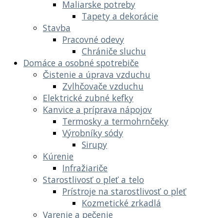
Maliarske potreby
Tapety a dekorácie
Stavba
Pracovné odevy
Chrániče sluchu
Domáce a osobné spotrebiče
Čistenie a úprava vzduchu
Zvlhčovače vzduchu
Elektrické zubné kefky
Kanvice a príprava nápojov
Termosky a termohrnčeky
Výrobníky sódy
Sirupy
Kúrenie
Infražiariče
Starostlivosť o pleť a telo
Prístroje na starostlivosť o pleť
Kozmetické zrkadlá
Varenie a pečenie