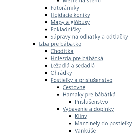
Metre na stenu
Fotorámiky
Hojdacie koníky
Mapy a glóbusy
Pokladničky
Súpravy na odliatky a odtlačky
Izba pre bábätko
Chodítka
Hniezda pre bábätká
Ležadlá a sedadlá
Ohrádky
Postieľky a príslušenstvo
Cestovné
Hamaky pre bábätká
Príslušenstvo
Vybavenie a doplnky
Kliny
Mantinely do postieľky
Vankúše