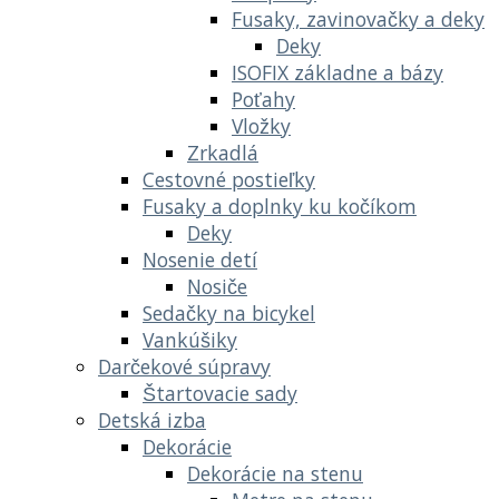
Fusaky, zavinovačky a deky
Deky
ISOFIX základne a bázy
Poťahy
Vložky
Zrkadlá
Cestovné postieľky
Fusaky a doplnky ku kočíkom
Deky
Nosenie detí
Nosiče
Sedačky na bicykel
Vankúšiky
Darčekové súpravy
Štartovacie sady
Detská izba
Dekorácie
Dekorácie na stenu