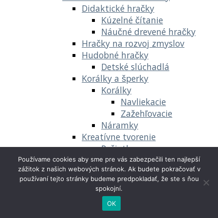
Didaktické hračky
Kúzelné čítanie
Náučné drevené hračky
Hračky na rozvoj zmyslov
Hudobné hračky
Detské slúchadlá
Korálky a šperky
Korálky
Navliekacie
Zažehľovacie
Náramky
Kreatívne tvorenie
Pečiatky
Kúzelné čítanie
Používame cookies aby sme pre vás zabezpečili ten najlepší
zážitok z našich webových stránok. Ak budete pokračovať v
Laboratórium
používaní tejto stránky budeme predpokladať, že ste s ňou
Experimenty
spokojní.
Modelovacie hmoty a plastelíny
OK
Hey Clay