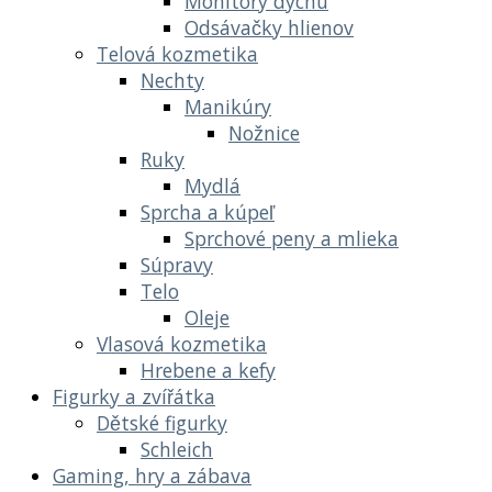
Monitory dychu
Odsávačky hlienov
Telová kozmetika
Nechty
Manikúry
Nožnice
Ruky
Mydlá
Sprcha a kúpeľ
Sprchové peny a mlieka
Súpravy
Telo
Oleje
Vlasová kozmetika
Hrebene a kefy
Figurky a zvířátka
Dětské figurky
Schleich
Gaming, hry a zábava