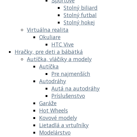
Športové
Stolný biliard
Stolný futbal
Stolný hokej
Virtuálna realita
Okuliare
HTC Vive
Hračky, pre deti a bábätká
Autíčka, vláčiky a modely
Autíčka
Pre najmenších
Autodráhy
Autá na autodráhy
Príslušenstvo
Garáže
Hot Wheels
Kovové modely
Lietadlá a vrtuľníky
Modelárstvo