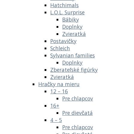
Hatchimals
L.O.L. Surprise
Bábiky
Doplnky
Zvieratká
Postavičky
Schleich
Sylvanian families
Doplnky
Zberateľské figúrky
Zvieratká
Hračky na mieru
12 – 16
Pre chlapcov
16+
Pre dievčatá
4 – 5
Pre chlapcov