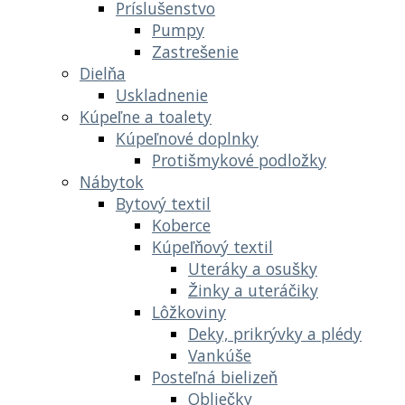
Príslušenstvo
Pumpy
Zastrešenie
Dielňa
Uskladnenie
Kúpeľne a toalety
Kúpeľnové doplnky
Protišmykové podložky
Nábytok
Bytový textil
Koberce
Kúpeľňový textil
Uteráky a osušky
Žinky a uteráčiky
Lôžkoviny
Deky, prikrývky a plédy
Vankúše
Posteľná bielizeň
Obliečky