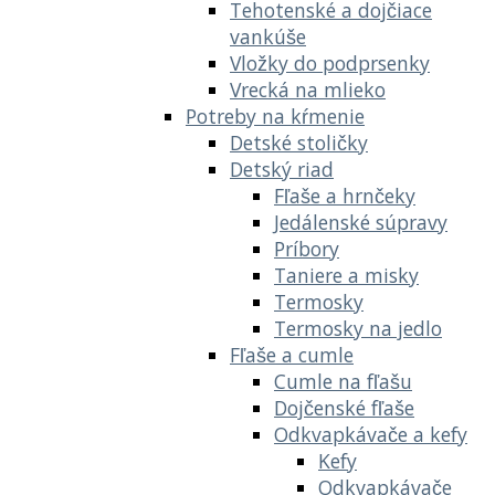
Tehotenské a dojčiace
vankúše
Vložky do podprsenky
Vrecká na mlieko
Potreby na kŕmenie
Detské stoličky
Detský riad
Fľaše a hrnčeky
Jedálenské súpravy
Príbory
Taniere a misky
Termosky
Termosky na jedlo
Fľaše a cumle
Cumle na fľašu
Dojčenské fľaše
Odkvapkávače a kefy
Kefy
Odkvapkávače