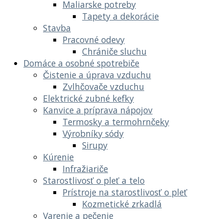
Maliarske potreby
Tapety a dekorácie
Stavba
Pracovné odevy
Chrániče sluchu
Domáce a osobné spotrebiče
Čistenie a úprava vzduchu
Zvlhčovače vzduchu
Elektrické zubné kefky
Kanvice a príprava nápojov
Termosky a termohrnčeky
Výrobníky sódy
Sirupy
Kúrenie
Infražiariče
Starostlivosť o pleť a telo
Prístroje na starostlivosť o pleť
Kozmetické zrkadlá
Varenie a pečenie