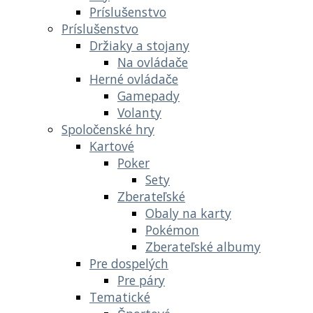
Príslušenstvo
Príslušenstvo
Držiaky a stojany
Na ovládače
Herné ovládače
Gamepady
Volanty
Spoločenské hry
Kartové
Poker
Sety
Zberateľské
Obaly na karty
Pokémon
Zberateľské albumy
Pre dospelých
Pre páry
Tematické