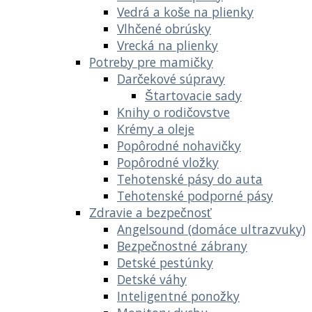
Vedrá a koše na plienky
Vlhčené obrúsky
Vrecká na plienky
Potreby pre mamičky
Darčekové súpravy
Štartovacie sady
Knihy o rodičovstve
Krémy a oleje
Popôrodné nohavičky
Popôrodné vložky
Tehotenské pásy do auta
Tehotenské podporné pásy
Zdravie a bezpečnosť
Angelsound (domáce ultrazvuky)
Bezpečnostné zábrany
Detské pestúnky
Detské váhy
Inteligentné ponožky