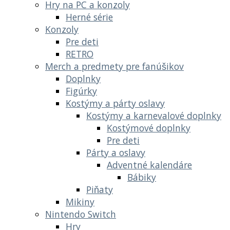
Hry na PC a konzoly
Herné série
Konzoly
Pre deti
RETRO
Merch a predmety pre fanúšikov
Doplnky
Figúrky
Kostýmy a párty oslavy
Kostýmy a karnevalové doplnky
Kostýmové doplnky
Pre deti
Párty a oslavy
Adventné kalendáre
Bábiky
Piňaty
Mikiny
Nintendo Switch
Hry