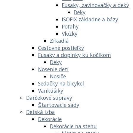
Fusaky, zavinovačky a deky
Deky
ISOFIX základne a bázy
Poťahy
Vložky
Zrkadlá
Cestovné postieľky
Fusaky a doplnky ku kočíkom
Deky
Nosenie detí
Nosiče
Sedačky na bicykel
Vankúšiky
Darčekové súpravy
Štartovacie sady
Detská izba
Dekorácie
Dekorácie na stenu