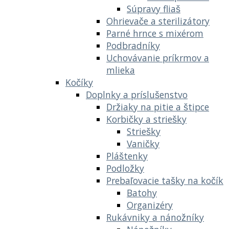
Súpravy fliaš
Ohrievače a sterilizátory
Parné hrnce s mixérom
Podbradníky
Uchovávanie príkrmov a
mlieka
Kočíky
Doplnky a príslušenstvo
Držiaky na pitie a štipce
Korbičky a striešky
Striešky
Vaničky
Pláštenky
Podložky
Prebaľovacie tašky na kočík
Batohy
Organizéry
Rukávniky a nánožníky