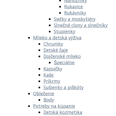
Nánožníky
Rukavice
Rukávniky
Sieťky a moskytiéry
Slnečné clony a slnečníky
Stupienky
Mlieko a detská výživa
Chrumky
Detské čaje
Dojčenské mlieko
Špeciálne
Kapsičky
Kaše
Príkrmy
Sušienky a piškóty
Oblečenie
Body
Potreby na kúpanie
Detská kozmetika