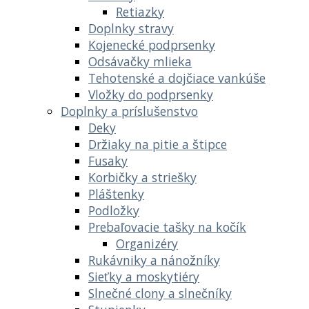
Retiazky
Doplnky stravy
Kojenecké podprsenky
Odsávačky mlieka
Tehotenské a dojčiace vankúše
Vložky do podprsenky
Doplnky a príslušenstvo
Deky
Držiaky na pitie a štipce
Fusaky
Korbičky a striešky
Pláštenky
Podložky
Prebaľovacie tašky na kočík
Organizéry
Rukávniky a nánožníky
Sieťky a moskytiéry
Slnečné clony a slnečníky