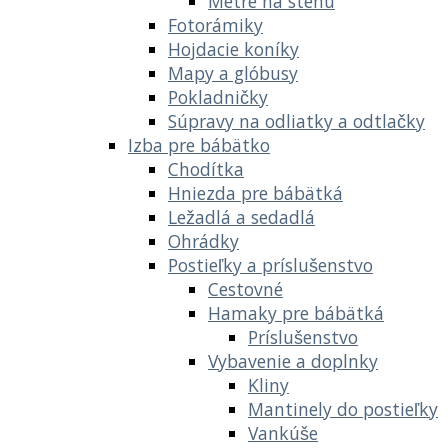
Metre na stenu
Fotorámiky
Hojdacie koníky
Mapy a glóbusy
Pokladničky
Súpravy na odliatky a odtlačky
Izba pre bábätko
Chodítka
Hniezda pre bábätká
Ležadlá a sedadlá
Ohrádky
Postieľky a príslušenstvo
Cestovné
Hamaky pre bábätká
Príslušenstvo
Vybavenie a doplnky
Kliny
Mantinely do postieľky
Vankúše