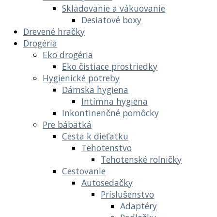
Skladovanie a vákuovanie
Desiatové boxy
Drevené hračky
Drogéria
Eko drogéria
Eko čistiace prostriedky
Hygienické potreby
Dámska hygiena
Intímna hygiena
Inkontinenčné pomôcky
Pre bábätká
Cesta k dieťatku
Tehotenstvo
Tehotenské rolničky
Cestovanie
Autosedačky
Príslušenstvo
Adaptéry