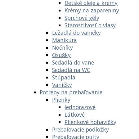
Detské oleje a krémy
Krémy na zapareniny
Sprchové gély
Starostlivosť o vlasy
Ležadlá do vaničky
Manikúra
Nočníky
Osušky
Sedadlá do vane
Sedadlá na WC
Stúpadlá
Vaničky
Potreby na prebaľovanie
Plienky
Jednorazové
Látkové
Plienkové nohavičky
Prebaľovacie podložky
Prebaľovacie pulty