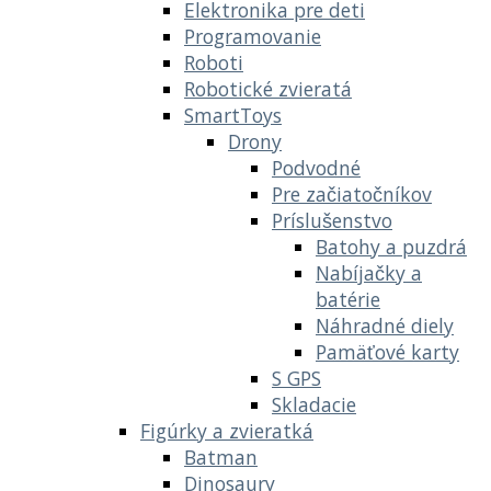
Elektronika pre deti
Programovanie
Roboti
Robotické zvieratá
SmartToys
Drony
Podvodné
Pre začiatočníkov
Príslušenstvo
Batohy a puzdrá
Nabíjačky a
batérie
Náhradné diely
Pamäťové karty
S GPS
Skladacie
Figúrky a zvieratká
Batman
Dinosaury