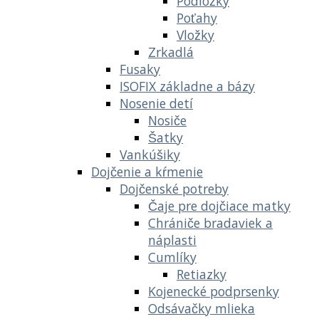
Podložky
Poťahy
Vložky
Zrkadlá
Fusaky
ISOFIX základne a bázy
Nosenie detí
Nosiče
Šatky
Vankúšiky
Dojčenie a kŕmenie
Dojčenské potreby
Čaje pre dojčiace matky
Chrániče bradaviek a
náplasti
Cumlíky
Retiazky
Kojenecké podprsenky
Odsávačky mlieka