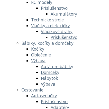
RC modely
Príslušenstvo
Akumulátory
Technické stroje
Vláčiky a električky
Vláčikové dráhy
Príslušenstvo
Bábiky, kočíky a domčeky
Kočíky
Oblečenie
Výbava
Autá pre bábiky
Domčeky
Nábytok
Výbava
Cestovanie
Autosedačky
Príslušenstvo
Adaptéry