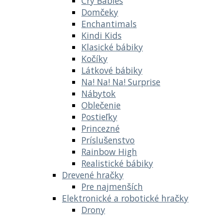
Cry Babies
Domčeky
Enchantimals
Kindi Kids
Klasické bábiky
Kočíky
Látkové bábiky
Na! Na! Na! Surprise
Nábytok
Oblečenie
Postieľky
Princezné
Príslušenstvo
Rainbow High
Realistické bábiky
Drevené hračky
Pre najmenších
Elektronické a robotické hračky
Drony