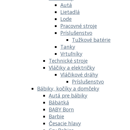
Autá
Lietadlá
Lode
Pracovné stroje
Príslušenstvo
Tužkové batérie
Tanky
Vrtuľníky
Technické stroje
Vláčiky a električky
Vláčikové dráhy
Príslušenstvo
Bábiky, kočíky a domčeky
Autá pre bábiky
Bábätká
BABY Born
Barbie
Česacie hlavy