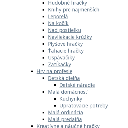
Hudobné hračky
Knihy pre najmenších
Leporelá
Na kočík
Nad postieľku
Navliekacie krúžky
Plyšové hračky
Ťahacie hračky
Uspávačiky
Zatĺkačky
Hry na profesie
Detská dielňa
Detské náradie
Malá domácnosť
Kuchynky
Upratovacie potreby
Malá ordinácia
Malá predajňa
Kreatívne a náučné hračky