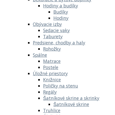
Hodiny a budíky
Budíky
Hodiny
Obývacie izby
Sedacie vaky
Taburety
Predsiene, chodby a haly
Rohožky
Spálne
Matrace
Postele
Úložné priestory
Knižnice
Poličky na stenu
Regály
Šatníkové skrine a skrinky
Šatníkové skrine
Truhlice