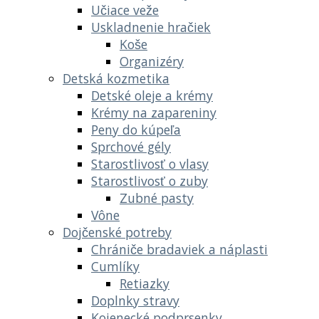
Učiace veže
Uskladnenie hračiek
Koše
Organizéry
Detská kozmetika
Detské oleje a krémy
Krémy na zapareniny
Peny do kúpeľa
Sprchové gély
Starostlivosť o vlasy
Starostlivosť o zuby
Zubné pasty
Vône
Dojčenské potreby
Chrániče bradaviek a náplasti
Cumlíky
Retiazky
Doplnky stravy
Kojenecké podprsenky