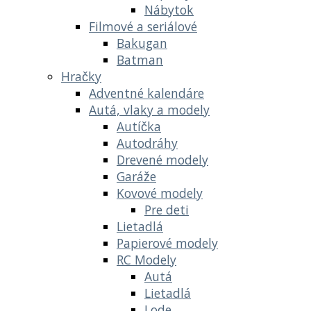
Nábytok
Filmové a seriálové
Bakugan
Batman
Hračky
Adventné kalendáre
Autá, vlaky a modely
Autíčka
Autodráhy
Drevené modely
Garáže
Kovové modely
Pre deti
Lietadlá
Papierové modely
RC Modely
Autá
Lietadlá
Lode