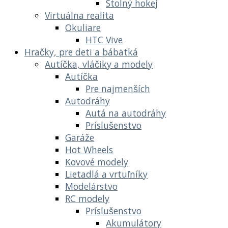
Stolný hokej
Virtuálna realita
Okuliare
HTC Vive
Hračky, pre deti a bábätká
Autíčka, vláčiky a modely
Autíčka
Pre najmenších
Autodráhy
Autá na autodráhy
Príslušenstvo
Garáže
Hot Wheels
Kovové modely
Lietadlá a vrtuľníky
Modelárstvo
RC modely
Príslušenstvo
Akumulátory