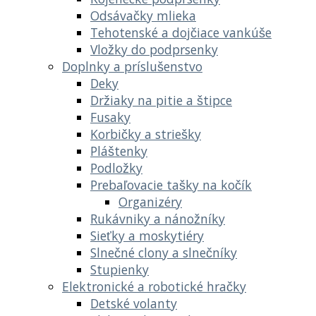
Odsávačky mlieka
Tehotenské a dojčiace vankúše
Vložky do podprsenky
Doplnky a príslušenstvo
Deky
Držiaky na pitie a štipce
Fusaky
Korbičky a striešky
Pláštenky
Podložky
Prebaľovacie tašky na kočík
Organizéry
Rukávniky a nánožníky
Sieťky a moskytiéry
Slnečné clony a slnečníky
Stupienky
Elektronické a robotické hračky
Detské volanty