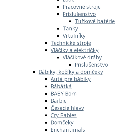
Pracovné stroje
Príslušenstvo
Tužkové batérie
Tanky
Vrtuľníky
Technické stroje
Vláčiky a električky
Vláčikové dráhy
Príslušenstvo
Bábiky, kočíky a domčeky
Autá pre bábiky
Bábätká
BABY Born
Barbie
Česacie hlavy
Cry Babies
Domčeky
Enchantimals