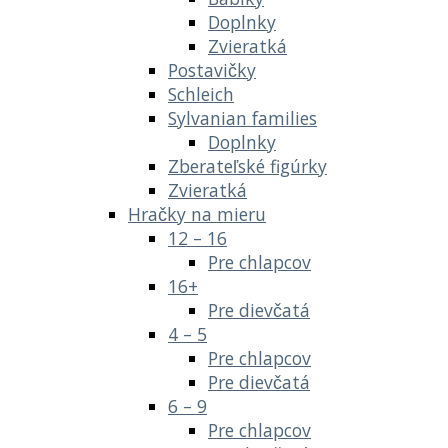
Doplnky
Zvieratká
Postavičky
Schleich
Sylvanian families
Doplnky
Zberateľské figúrky
Zvieratká
Hračky na mieru
12 – 16
Pre chlapcov
16+
Pre dievčatá
4 – 5
Pre chlapcov
Pre dievčatá
6 – 9
Pre chlapcov