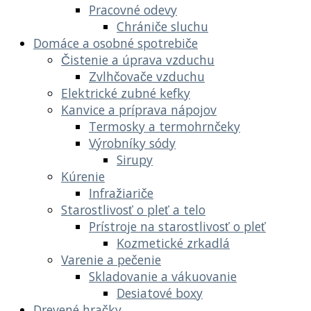
Pracovné odevy
Chrániče sluchu
Domáce a osobné spotrebiče
Čistenie a úprava vzduchu
Zvlhčovače vzduchu
Elektrické zubné kefky
Kanvice a príprava nápojov
Termosky a termohrnčeky
Výrobníky sódy
Sirupy
Kúrenie
Infražiariče
Starostlivosť o pleť a telo
Prístroje na starostlivosť o pleť
Kozmetické zrkadlá
Varenie a pečenie
Skladovanie a vákuovanie
Desiatové boxy
Drevené hračky