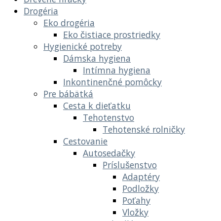
Drogéria
Eko drogéria
Eko čistiace prostriedky
Hygienické potreby
Dámska hygiena
Intímna hygiena
Inkontinenčné pomôcky
Pre bábätká
Cesta k dieťatku
Tehotenstvo
Tehotenské rolničky
Cestovanie
Autosedačky
Príslušenstvo
Adaptéry
Podložky
Poťahy
Vložky