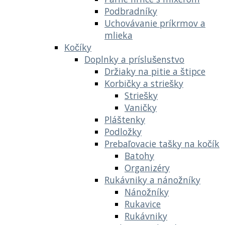
Podbradníky
Uchovávanie príkrmov a
mlieka
Kočíky
Doplnky a príslušenstvo
Držiaky na pitie a štipce
Korbičky a striešky
Striešky
Vaničky
Pláštenky
Podložky
Prebaľovacie tašky na kočík
Batohy
Organizéry
Rukávniky a nánožníky
Nánožníky
Rukavice
Rukávniky