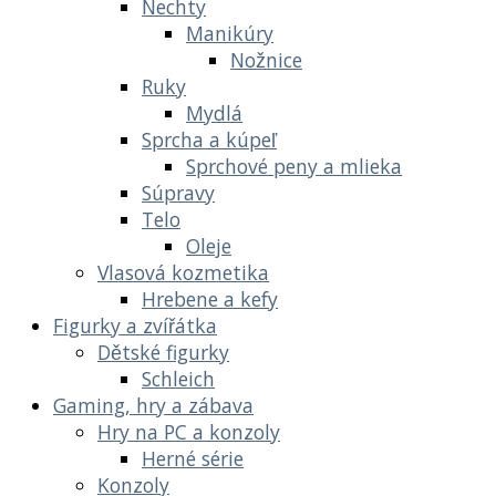
Nechty
Manikúry
Nožnice
Ruky
Mydlá
Sprcha a kúpeľ
Sprchové peny a mlieka
Súpravy
Telo
Oleje
Vlasová kozmetika
Hrebene a kefy
Figurky a zvířátka
Dětské figurky
Schleich
Gaming, hry a zábava
Hry na PC a konzoly
Herné série
Konzoly