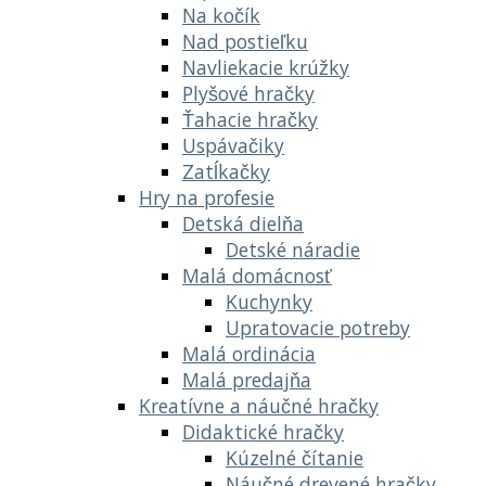
Na kočík
Nad postieľku
Navliekacie krúžky
Plyšové hračky
Ťahacie hračky
Uspávačiky
Zatĺkačky
Hry na profesie
Detská dielňa
Detské náradie
Malá domácnosť
Kuchynky
Upratovacie potreby
Malá ordinácia
Malá predajňa
Kreatívne a náučné hračky
Didaktické hračky
Kúzelné čítanie
Náučné drevené hračky