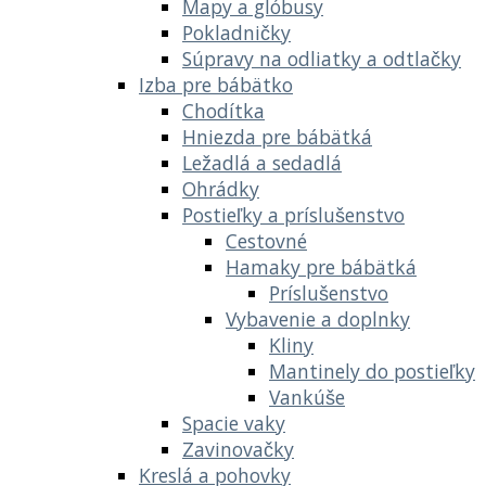
Mapy a glóbusy
Pokladničky
Súpravy na odliatky a odtlačky
Izba pre bábätko
Chodítka
Hniezda pre bábätká
Ležadlá a sedadlá
Ohrádky
Postieľky a príslušenstvo
Cestovné
Hamaky pre bábätká
Príslušenstvo
Vybavenie a doplnky
Kliny
Mantinely do postieľky
Vankúše
Spacie vaky
Zavinovačky
Kreslá a pohovky