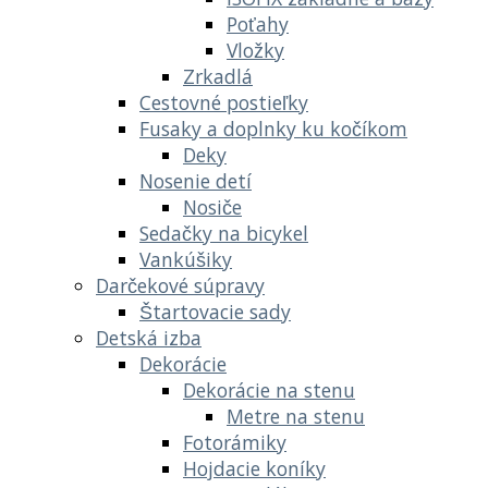
Poťahy
Vložky
Zrkadlá
Cestovné postieľky
Fusaky a doplnky ku kočíkom
Deky
Nosenie detí
Nosiče
Sedačky na bicykel
Vankúšiky
Darčekové súpravy
Štartovacie sady
Detská izba
Dekorácie
Dekorácie na stenu
Metre na stenu
Fotorámiky
Hojdacie koníky