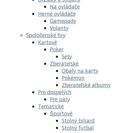
Na ovládače
Herné ovládače
Gamepady
Volanty
Spoločenské hry
Kartové
Poker
Sety
Zberateľské
Obaly na karty
Pokémon
Zberateľské albumy
Pre dospelých
Pre páry
Tematické
Športové
Stolný biliard
Stolný futbal