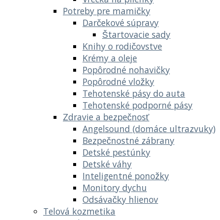
Potreby pre mamičky
Darčekové súpravy
Štartovacie sady
Knihy o rodičovstve
Krémy a oleje
Popôrodné nohavičky
Popôrodné vložky
Tehotenské pásy do auta
Tehotenské podporné pásy
Zdravie a bezpečnosť
Angelsound (domáce ultrazvuky)
Bezpečnostné zábrany
Detské pestúnky
Detské váhy
Inteligentné ponožky
Monitory dychu
Odsávačky hlienov
Telová kozmetika