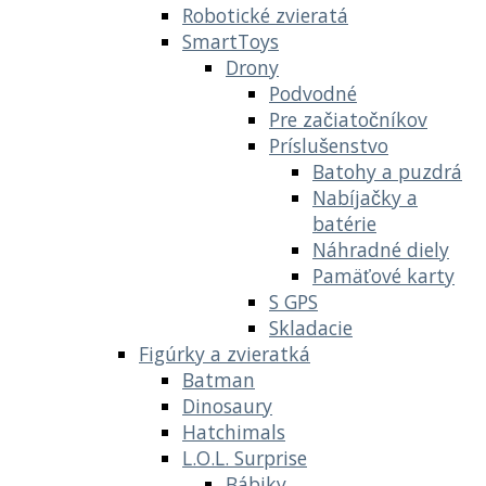
Robotické zvieratá
SmartToys
Drony
Podvodné
Pre začiatočníkov
Príslušenstvo
Batohy a puzdrá
Nabíjačky a
batérie
Náhradné diely
Pamäťové karty
S GPS
Skladacie
Figúrky a zvieratká
Batman
Dinosaury
Hatchimals
L.O.L. Surprise
Bábiky