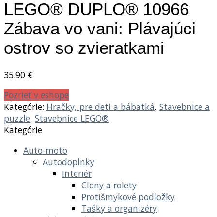
LEGO® DUPLO® 10966
Zábava vo vani: Plávajúci
ostrov so zvieratkami
35.90
€
Pozrieť v eshope
Kategórie:
Hračky, pre deti a bábätká
,
Stavebnice a
puzzle
,
Stavebnice LEGO®
Kategórie
Auto-moto
Autodoplnky
Interiér
Clony a rolety
Protišmykové podložky
Tašky a organizéry