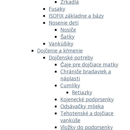
Zrkadlá
Fusaky
ISOFIX základne a bázy
Nosenie detí
Nosiče
Šatky
Vankúšiky
Dojčenie a kŕmenie
Dojčenské potreby
Čaje pre dojčiace matky
Chrániče bradaviek a
náplasti
Cumlíky
Retiazky
Kojenecké podprsenky
Odsávačky mlieka
Tehotenské a dojčiace
vankúše
Vložky do podprsenky