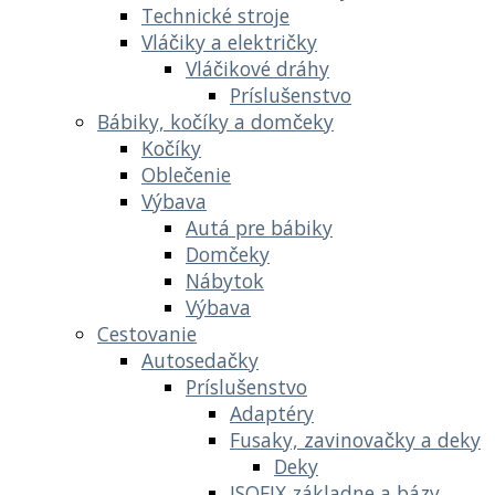
Technické stroje
Vláčiky a električky
Vláčikové dráhy
Príslušenstvo
Bábiky, kočíky a domčeky
Kočíky
Oblečenie
Výbava
Autá pre bábiky
Domčeky
Nábytok
Výbava
Cestovanie
Autosedačky
Príslušenstvo
Adaptéry
Fusaky, zavinovačky a deky
Deky
ISOFIX základne a bázy