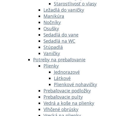
Starostlivosť o vlasy
Ležadlá do vaničky
Manikúra
Nočníky
Osušky
Sedadlá do vane
Sedadlá na WC
Stúpadlá
Vaničky
Potreby na prebaľovanie
Plienky
Jednorazové
Látkové
Plienkové nohavičky
Prebaľovacie podložky
Prebaľovacie pulty
Vedrá a koše na plienky
Vlhčené obrúsky
Vrecká na plienky