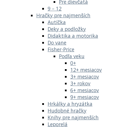
Pre dievčatá
9 – 12
Hračky pre najmenších
Autíčka
Deky a podložky
Didaktika a motorika
Do vane
Fisher-Price
Podľa veku
0+
12+ mesiacov
3+ mesiacov
3+ rokov
6+ mesiacov
9+ mesiacov
Hrkálky a hryzátka
Hudobné hračky
Knihy pre najmenších
Leporelá