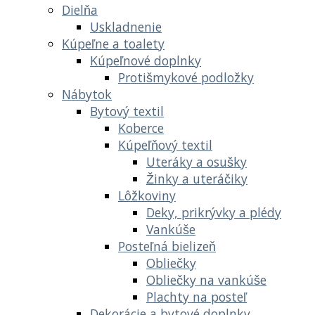
Dielňa
Uskladnenie
Kúpeľne a toalety
Kúpeľnové doplnky
Protišmykové podložky
Nábytok
Bytový textil
Koberce
Kúpeľňový textil
Uteráky a osušky
Žinky a uteráčiky
Lôžkoviny
Deky, prikrývky a plédy
Vankúše
Posteľná bielizeň
Obliečky
Obliečky na vankúše
Plachty na posteľ
Dekorácie a bytové doplnky