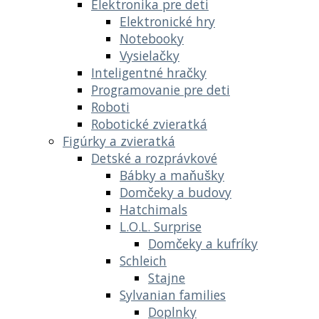
Elektronika pre deti
Elektronické hry
Notebooky
Vysielačky
Inteligentné hračky
Programovanie pre deti
Roboti
Robotické zvieratká
Figúrky a zvieratká
Detské a rozprávkové
Bábky a maňušky
Domčeky a budovy
Hatchimals
L.O.L. Surprise
Domčeky a kufríky
Schleich
Stajne
Sylvanian families
Doplnky