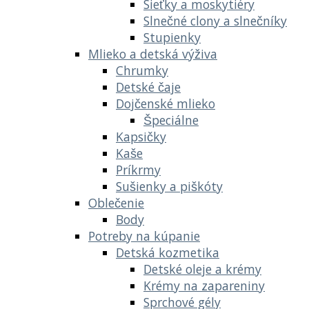
Sieťky a moskytiéry
Slnečné clony a slnečníky
Stupienky
Mlieko a detská výživa
Chrumky
Detské čaje
Dojčenské mlieko
Špeciálne
Kapsičky
Kaše
Príkrmy
Sušienky a piškóty
Oblečenie
Body
Potreby na kúpanie
Detská kozmetika
Detské oleje a krémy
Krémy na zapareniny
Sprchové gély