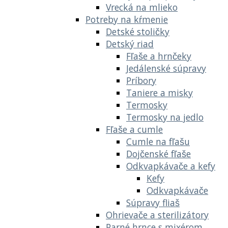
Vrecká na mlieko
Potreby na kŕmenie
Detské stoličky
Detský riad
Fľaše a hrnčeky
Jedálenské súpravy
Príbory
Taniere a misky
Termosky
Termosky na jedlo
Fľaše a cumle
Cumle na fľašu
Dojčenské fľaše
Odkvapkávače a kefy
Kefy
Odkvapkávače
Súpravy fliaš
Ohrievače a sterilizátory
Parné hrnce s mixérom