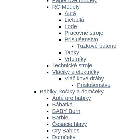
Papierové modely
RC Modely
Autá
Lietadlá
Lode
Pracovné stroje
Príslušenstvo
Tužkové batérie
Tanky
Vrtuľníky
Technické stroje
Vláčiky a električky
Vláčikové dráhy
Príslušenstvo
Bábiky, kočíky a domčeky
Autá pre bábiky
Bábätká
BABY Born
Barbie
Česacie hlavy
Cry Babies
Domčeky