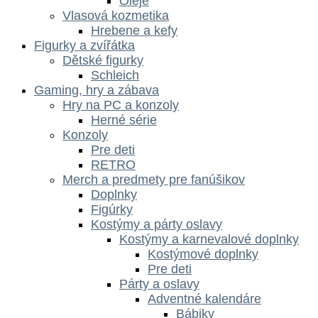
Oleje
Vlasová kozmetika
Hrebene a kefy
Figurky a zvířátka
Dětské figurky
Schleich
Gaming, hry a zábava
Hry na PC a konzoly
Herné série
Konzoly
Pre deti
RETRO
Merch a predmety pre fanúšikov
Doplnky
Figúrky
Kostýmy a párty oslavy
Kostýmy a karnevalové doplnky
Kostýmové doplnky
Pre deti
Párty a oslavy
Adventné kalendáre
Bábiky