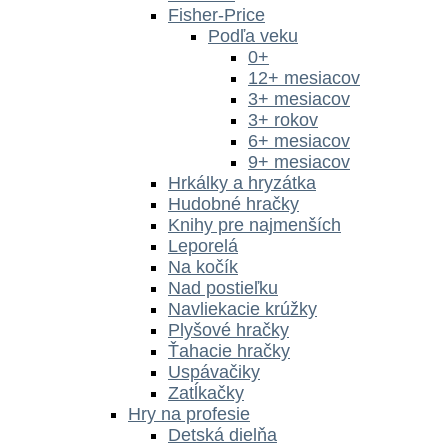
Fisher-Price
Podľa veku
0+
12+ mesiacov
3+ mesiacov
3+ rokov
6+ mesiacov
9+ mesiacov
Hrkálky a hryzátka
Hudobné hračky
Knihy pre najmenších
Leporelá
Na kočík
Nad postieľku
Navliekacie krúžky
Plyšové hračky
Ťahacie hračky
Uspávačiky
Zatĺkačky
Hry na profesie
Detská dielňa