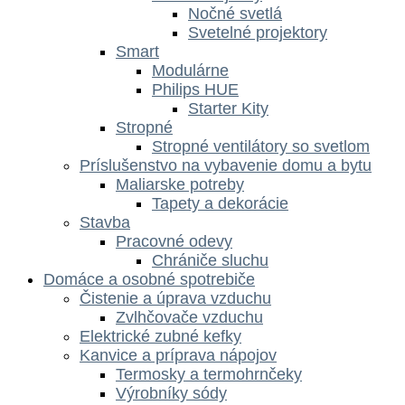
Nočné svetlá
Svetelné projektory
Smart
Modulárne
Philips HUE
Starter Kity
Stropné
Stropné ventilátory so svetlom
Príslušenstvo na vybavenie domu a bytu
Maliarske potreby
Tapety a dekorácie
Stavba
Pracovné odevy
Chrániče sluchu
Domáce a osobné spotrebiče
Čistenie a úprava vzduchu
Zvlhčovače vzduchu
Elektrické zubné kefky
Kanvice a príprava nápojov
Termosky a termohrnčeky
Výrobníky sódy