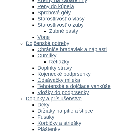
Krémy na zapareniny
Peny do kúpeľa
Sprchové gély
Starostlivosť o vlasy
Starostlivosť o zuby
Zubné pasty
Vône
Dojčenské potreby
Chrániče bradaviek a náplasti
Cumlíky
Retiazky
Doplnky stravy
Kojenecké podprsenky
Odsávačky mlieka
Tehotenské a dojčiace vankúše
Vložky do podprsenky
Doplnky a príslušenstvo
Deky
Držiaky na pitie a štipce
Fusaky
Korbičky a striešky
Pláštenky