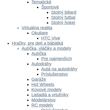
Tematické
Športové
Stolný biliard
Stolný futbal
Stolný hokej
Virtuálna realita
Okuliare
HTC Vive
Hračky, pre deti a bábätká
Autíčka, vláčiky a modely
Autíčka
Pre najmenších
Autodráhy
Autá na autodráhy
Príslušenstvo
Garáže
Hot Wheels
Kovové modely
Lietadlá a vrtuľníky
Modelárstvo
RC modely