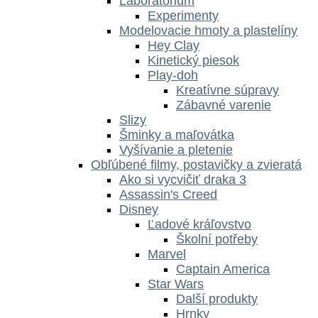
Laboratórium
Experimenty
Modelovacie hmoty a plastelíny
Hey Clay
Kinetický piesok
Play-doh
Kreatívne súpravy
Zábavné varenie
Slizy
Šminky a maľovátka
Vyšívanie a pletenie
Obľúbené filmy, postavičky a zvieratá
Ako si vycvičiť draka 3
Assassin's Creed
Disney
Ľadové kráľovstvo
Školní potřeby
Marvel
Captain America
Star Wars
Další produkty
Hrnky