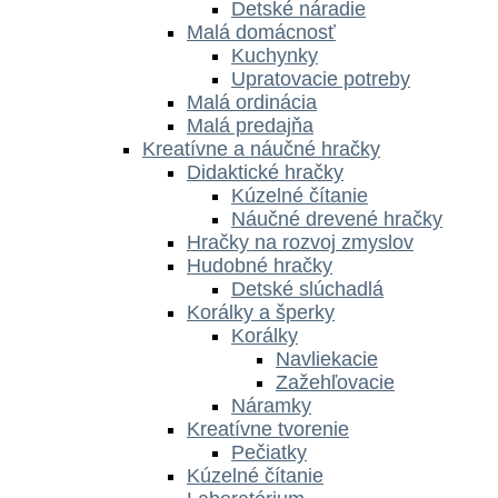
Detské náradie
Malá domácnosť
Kuchynky
Upratovacie potreby
Malá ordinácia
Malá predajňa
Kreatívne a náučné hračky
Didaktické hračky
Kúzelné čítanie
Náučné drevené hračky
Hračky na rozvoj zmyslov
Hudobné hračky
Detské slúchadlá
Korálky a šperky
Korálky
Navliekacie
Zažehľovacie
Náramky
Kreatívne tvorenie
Pečiatky
Kúzelné čítanie