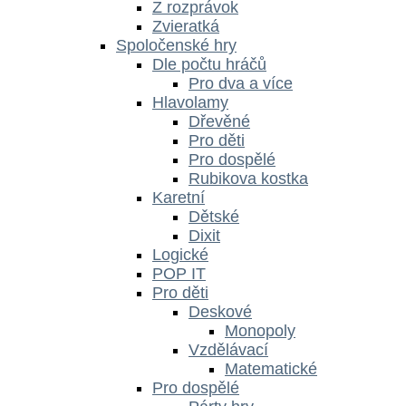
Z rozprávok
Zvieratká
Spoločenské hry
Dle počtu hráčů
Pro dva a více
Hlavolamy
Dřevěné
Pro děti
Pro dospělé
Rubikova kostka
Karetní
Dětské
Dixit
Logické
POP IT
Pro děti
Deskové
Monopoly
Vzdělávací
Matematické
Pro dospělé