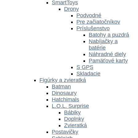
SmartToys
Drony
Podvodné
Pre začiatočníkov
Príslušenstvo
Batohy a puzdrá
Nabíjačky a
batérie
Náhradné diely
Pamäťové karty
S GPS
Skladacie
Figúrky a zvieratká
Batman
Dinosaury
Hatchimals
L.O.L. Surprise
Bábiky
Doplnky
Zvieratká
Postavičky