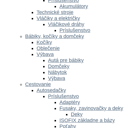
Príslušenstvo
Akumulátory
Technické stroje
Vláčiky a električky
Vláčikové dráhy
Príslušenstvo
Bábiky, kočíky a domčeky
Kočíky
Oblečenie
Výbava
Autá pre bábiky
Domčeky
Nábytok
Výbava
Cestovanie
Autosedačky
Príslušenstvo
Adaptéry
Fusaky, zavinovačky a deky
Deky
ISOFIX základne a bázy
Poťahy