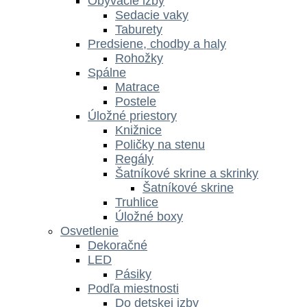
Obývacie izby
Sedacie vaky
Taburety
Predsiene, chodby a haly
Rohožky
Spálne
Matrace
Postele
Úložné priestory
Knižnice
Poličky na stenu
Regály
Šatníkové skrine a skrinky
Šatníkové skrine
Truhlice
Úložné boxy
Osvetlenie
Dekoračné
LED
Pásiky
Podľa miestnosti
Do detskej izby