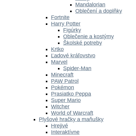
Mandalorian
Oblečení a doplňky
Fortnite
Harry Potter
Figúrky
Oblečenie a kostýmy
Školské potreby
Krtko
Ľadové kráľovstvo
Marvel
Spider-Man
Minecraft
PAW Patrol
Pokémon
Prasiatko Peppa
Super Mario
Witcher
World of Warcraft
Plyšové hračky a maňušky
Hrejivé
Interaktívne