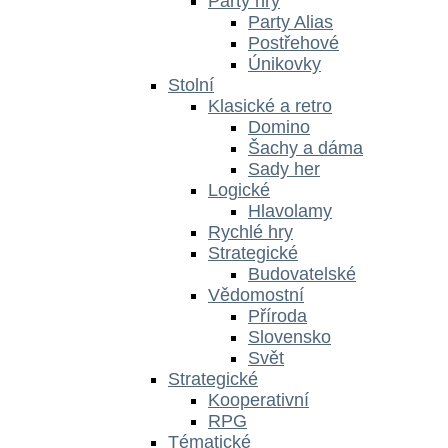
Párty hry
Party Alias
Postřehové
Únikovky
Stolní
Klasické a retro
Domino
Šachy a dáma
Sady her
Logické
Hlavolamy
Rychlé hry
Strategické
Budovatelské
Vědomostní
Příroda
Slovensko
Svět
Strategické
Kooperativní
RPG
Tématické