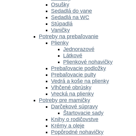
Osušky
Sedadlá do vane
Sedadlá na WC
Stúpadlá
Vaničky
Potreby na prebaľovanie
Plienky
Jednorazové
Látkové
Plienkové nohavičky
Prebaľovacie podložky
Prebaľovacie pulty
Vedrá a koše na plienky
Vlhčené obrúsky
Vrecká na plienky
Potreby pre mamičky
Darčekové súpravy
Štartovacie sady
Knihy o rodičovstve
Krémy a oleje
Popôrodné nohavičky