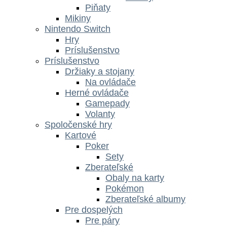
Piňaty
Mikiny
Nintendo Switch
Hry
Príslušenstvo
Príslušenstvo
Držiaky a stojany
Na ovládače
Herné ovládače
Gamepady
Volanty
Spoločenské hry
Kartové
Poker
Sety
Zberateľské
Obaly na karty
Pokémon
Zberateľské albumy
Pre dospelých
Pre páry