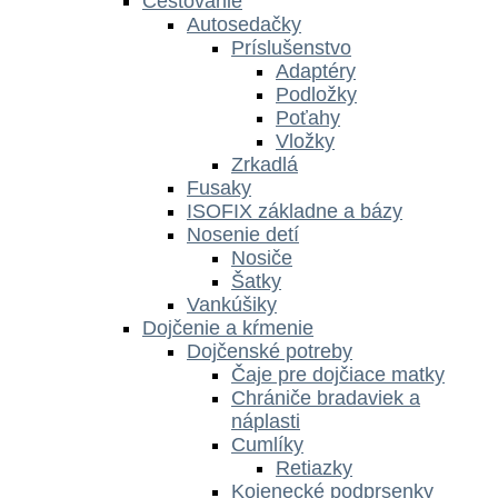
Cestovanie
Autosedačky
Príslušenstvo
Adaptéry
Podložky
Poťahy
Vložky
Zrkadlá
Fusaky
ISOFIX základne a bázy
Nosenie detí
Nosiče
Šatky
Vankúšiky
Dojčenie a kŕmenie
Dojčenské potreby
Čaje pre dojčiace matky
Chrániče bradaviek a
náplasti
Cumlíky
Retiazky
Kojenecké podprsenky