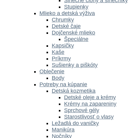
Slnečné clony a slnečníky
Stupienky
Mlieko a detská výživa
Chrumky
Detské čaje
Dojčenské mlieko
Špeciálne
Kapsičky
Kaše
Príkrmy
Sušienky a piškóty
Oblečenie
Body
Potreby na kúpanie
Detská kozmetika
Detské oleje a krémy
Krémy na zapareniny
Sprchové gély
Starostlivosť o vlasy
Ležadlá do vaničky
Manikúra
Nočníky