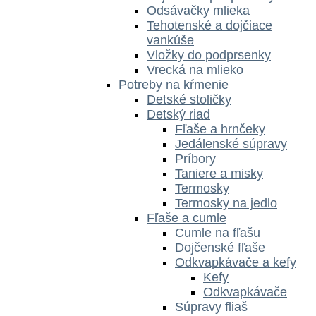
Odsávačky mlieka
Tehotenské a dojčiace
vankúše
Vložky do podprsenky
Vrecká na mlieko
Potreby na kŕmenie
Detské stoličky
Detský riad
Fľaše a hrnčeky
Jedálenské súpravy
Príbory
Taniere a misky
Termosky
Termosky na jedlo
Fľaše a cumle
Cumle na fľašu
Dojčenské fľaše
Odkvapkávače a kefy
Kefy
Odkvapkávače
Súpravy fliaš