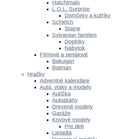
Hatchimals
L.O.L. Surprise
Domčeky a kufríky
Schleich
Stajne
Sylvanian families
Doplnky
Nábytok
Filmové a seriálové
Bakugan
Batman
Hračky
Adventné kalendáre
Autá, vlaky a modely
Autíčka
Autodráhy
Drevené modely
Garáže
Kovové modely
Pre deti
Lietadlá