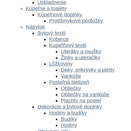
Uskladnenie
Kúpeľne a toalety
Kúpeľnové doplnky
Protišmykové podložky
Nábytok
Bytový textil
Koberce
Kúpeľňový textil
Uteráky a osušky
Žinky a uteráčiky
Lôžkoviny
Deky, prikrývky a plédy
Vankúše
Posteľná bielizeň
Obliečky
Obliečky na vankúše
Plachty na posteľ
Dekorácie a bytové doplnky
Hodiny a budíky
Budíky
Hodiny