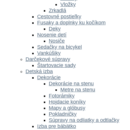
Vložky
Zrkadlá
Cestovné postieľky
Fusaky a doplnky ku kočíkom
Deky
Nosenie detí
Nosiče
Sedačky na bicykel
Vankúšiky
Darčekové súpravy
Štartovacie sady
Detská izba
Dekorácie
Dekorácie na stenu
Metre na stenu
Fotorámiky
Hojdacie koníky
Mapy a glóbusy
Pokladničky
Súpravy na odliatky a odtlačky
Izba pre bábätko