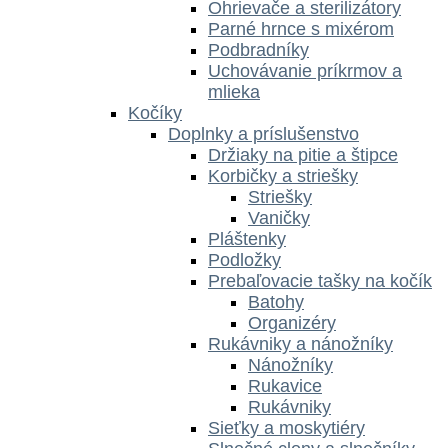
Ohrievače a sterilizátory
Parné hrnce s mixérom
Podbradníky
Uchovávanie príkrmov a
mlieka
Kočíky
Doplnky a príslušenstvo
Držiaky na pitie a štipce
Korbičky a striešky
Striešky
Vaničky
Pláštenky
Podložky
Prebaľovacie tašky na kočík
Batohy
Organizéry
Rukávniky a nánožníky
Nánožníky
Rukavice
Rukávniky
Sieťky a moskytiéry