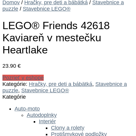
Domov
/
Hračky, pre deti a bábätká
/
Stavebnice a
puzzle
/
Stavebnice LEGO®
LEGO® Friends 42618
Kaviareň v mestečku
Heartlake
23.90
€
Pozrieť v eshope
Kategórie:
Hračky, pre deti a bábätká
,
Stavebnice a
puzzle
,
Stavebnice LEGO®
Kategórie
Auto-moto
Autodoplnky
Interiér
Clony a rolety
Protišmykové podložky