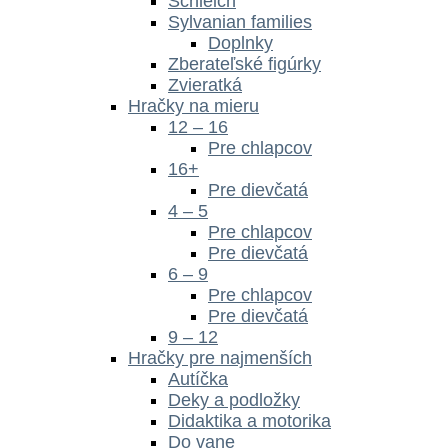
Schleich
Sylvanian families
Doplnky
Zberateľské figúrky
Zvieratká
Hračky na mieru
12 – 16
Pre chlapcov
16+
Pre dievčatá
4 – 5
Pre chlapcov
Pre dievčatá
6 – 9
Pre chlapcov
Pre dievčatá
9 – 12
Hračky pre najmenších
Autíčka
Deky a podložky
Didaktika a motorika
Do vane