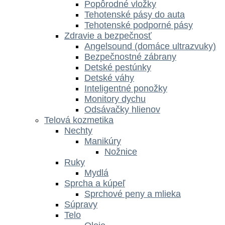
Popôrodné vložky
Tehotenské pásy do auta
Tehotenské podporné pásy
Zdravie a bezpečnosť
Angelsound (domáce ultrazvuky)
Bezpečnostné zábrany
Detské pestúnky
Detské váhy
Inteligentné ponožky
Monitory dychu
Odsávačky hlienov
Telová kozmetika
Nechty
Manikúry
Nožnice
Ruky
Mydlá
Sprcha a kúpeľ
Sprchové peny a mlieka
Súpravy
Telo