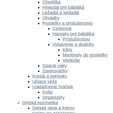
Chodítka
Hniezda pre bábätká
Ležadlá a sedadlá
Ohrádky
Postieľky a príslušenstvo
Cestovné
Hamaky pre bábätká
Príslušenstvo
Vybavenie a doplnky
Kliny
Mantinely do postieľky
Vankúše
Spacie vaky
Zavinovačky
Kreslá a pohovky
Učiace veže
Uskladnenie hračiek
Koše
Organizéry
Detská kozmetika
Detské oleje a krémy