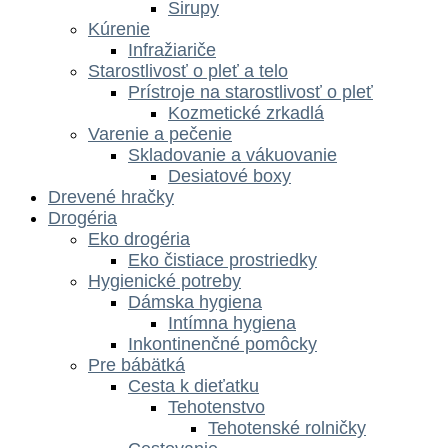
Sirupy
Kúrenie
Infražiariče
Starostlivosť o pleť a telo
Prístroje na starostlivosť o pleť
Kozmetické zrkadlá
Varenie a pečenie
Skladovanie a vákuovanie
Desiatové boxy
Drevené hračky
Drogéria
Eko drogéria
Eko čistiace prostriedky
Hygienické potreby
Dámska hygiena
Intímna hygiena
Inkontinenčné pomôcky
Pre bábätká
Cesta k dieťatku
Tehotenstvo
Tehotenské rolničky