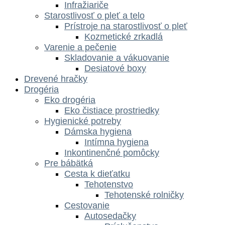
Infražiariče
Starostlivosť o pleť a telo
Prístroje na starostlivosť o pleť
Kozmetické zrkadlá
Varenie a pečenie
Skladovanie a vákuovanie
Desiatové boxy
Drevené hračky
Drogéria
Eko drogéria
Eko čistiace prostriedky
Hygienické potreby
Dámska hygiena
Intímna hygiena
Inkontinenčné pomôcky
Pre bábätká
Cesta k dieťatku
Tehotenstvo
Tehotenské rolničky
Cestovanie
Autosedačky