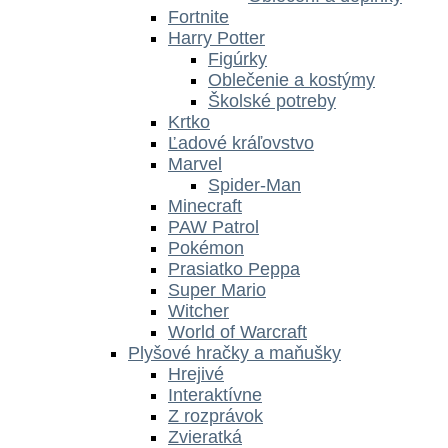
Fortnite
Harry Potter
Figúrky
Oblečenie a kostýmy
Školské potreby
Krtko
Ľadové kráľovstvo
Marvel
Spider-Man
Minecraft
PAW Patrol
Pokémon
Prasiatko Peppa
Super Mario
Witcher
World of Warcraft
Plyšové hračky a maňušky
Hrejivé
Interaktívne
Z rozprávok
Zvieratká