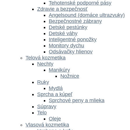
Tehotenské podporné pásy
Zdravie a bezpečnosť
Angelsound (domáce ultrazvuky)
Bezpečnostné zábrany
Detské pestúnky
Detské váhy
Inteligentné ponožky
Monitory dychu
Odsávačky hlienov
Telová kozmetika
Nechty
Manikúry
Nožnice
Ruky
Mydlá
Sprcha a kúpeľ
Sprchové peny a mlieka
Súpravy
Telo
Oleje
Vlasová kozmetika