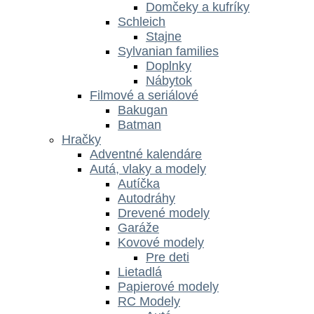
Domčeky a kufríky
Schleich
Stajne
Sylvanian families
Doplnky
Nábytok
Filmové a seriálové
Bakugan
Batman
Hračky
Adventné kalendáre
Autá, vlaky a modely
Autíčka
Autodráhy
Drevené modely
Garáže
Kovové modely
Pre deti
Lietadlá
Papierové modely
RC Modely