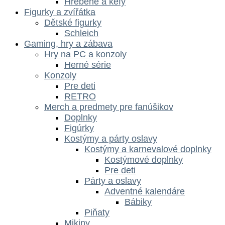
Hrebene a kefy
Figurky a zvířátka
Dětské figurky
Schleich
Gaming, hry a zábava
Hry na PC a konzoly
Herné série
Konzoly
Pre deti
RETRO
Merch a predmety pre fanúšikov
Doplnky
Figúrky
Kostýmy a párty oslavy
Kostýmy a karnevalové doplnky
Kostýmové doplnky
Pre deti
Párty a oslavy
Adventné kalendáre
Bábiky
Piňaty
Mikiny