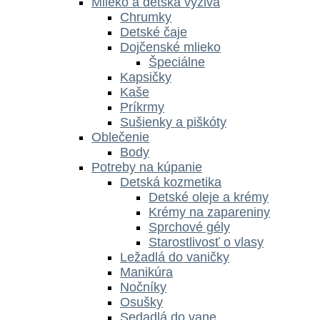
Mlieko a detská výživa
Chrumky
Detské čaje
Dojčenské mlieko
Špeciálne
Kapsičky
Kaše
Príkrmy
Sušienky a piškóty
Oblečenie
Body
Potreby na kúpanie
Detská kozmetika
Detské oleje a krémy
Krémy na zapareniny
Sprchové gély
Starostlivosť o vlasy
Ležadlá do vaničky
Manikúra
Nočníky
Osušky
Sedadlá do vane