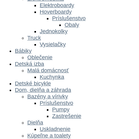
Elektroboardy
Hoverboardy
Príslušenstvo
Obaly
Jednokolky
Truck
Vysielačky
Bábiky
Oblečenie
Detská izba
Malá domácnosť
Kuchynka
Detské bicykle
Dom, dielňa a záhrada
Bazény a vírivky
Príslušenstvo
Pumpy
Zastrešenie
Dielňa
Uskladnenie
Kúpeľne a toalety