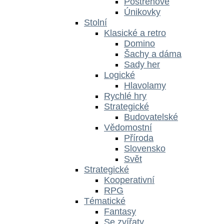
Postřehové
Únikovky
Stolní
Klasické a retro
Domino
Šachy a dáma
Sady her
Logické
Hlavolamy
Rychlé hry
Strategické
Budovatelské
Vědomostní
Příroda
Slovensko
Svět
Strategické
Kooperativní
RPG
Tématické
Fantasy
Se zvířaty