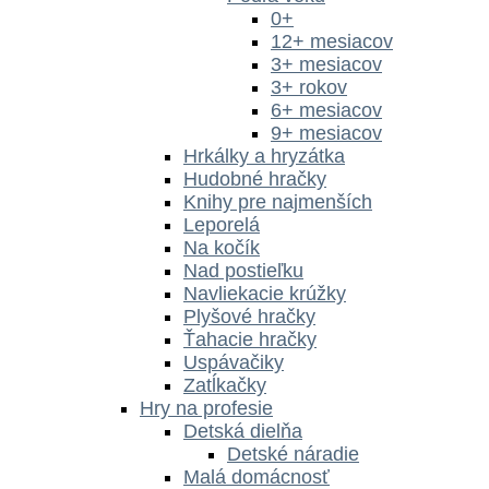
0+
12+ mesiacov
3+ mesiacov
3+ rokov
6+ mesiacov
9+ mesiacov
Hrkálky a hryzátka
Hudobné hračky
Knihy pre najmenších
Leporelá
Na kočík
Nad postieľku
Navliekacie krúžky
Plyšové hračky
Ťahacie hračky
Uspávačiky
Zatĺkačky
Hry na profesie
Detská dielňa
Detské náradie
Malá domácnosť