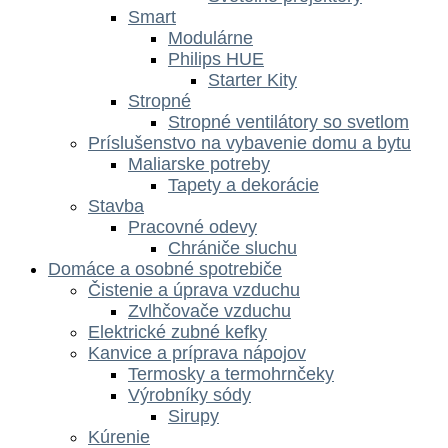
Smart
Modulárne
Philips HUE
Starter Kity
Stropné
Stropné ventilátory so svetlom
Príslušenstvo na vybavenie domu a bytu
Maliarske potreby
Tapety a dekorácie
Stavba
Pracovné odevy
Chrániče sluchu
Domáce a osobné spotrebiče
Čistenie a úprava vzduchu
Zvlhčovače vzduchu
Elektrické zubné kefky
Kanvice a príprava nápojov
Termosky a termohrnčeky
Výrobníky sódy
Sirupy
Kúrenie