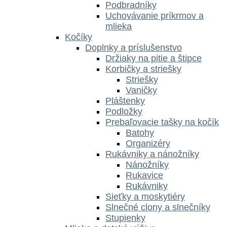
Podbradníky
Uchovávanie príkrmov a
mlieka
Kočíky
Doplnky a príslušenstvo
Držiaky na pitie a štipce
Korbičky a striešky
Striešky
Vaničky
Pláštenky
Podložky
Prebaľovacie tašky na kočík
Batohy
Organizéry
Rukávniky a nánožníky
Nánožníky
Rukavice
Rukávniky
Sieťky a moskytiéry
Slnečné clony a slnečníky
Stupienky