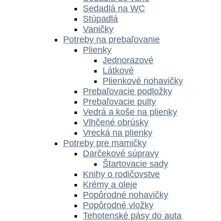
Sedadlá na WC
Stúpadlá
Vaničky
Potreby na prebaľovanie
Plienky
Jednorazové
Látkové
Plienkové nohavičky
Prebaľovacie podložky
Prebaľovacie pulty
Vedrá a koše na plienky
Vlhčené obrúsky
Vrecká na plienky
Potreby pre mamičky
Darčekové súpravy
Štartovacie sady
Knihy o rodičovstve
Krémy a oleje
Popôrodné nohavičky
Popôrodné vložky
Tehotenské pásy do auta