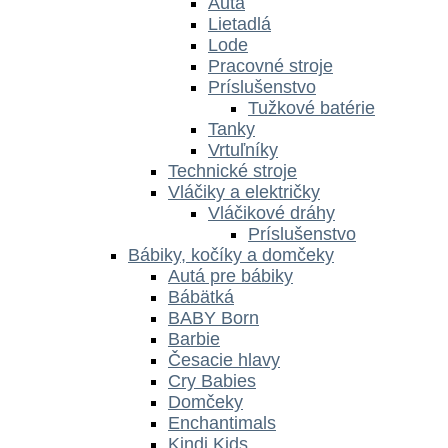
Autá
Lietadlá
Lode
Pracovné stroje
Príslušenstvo
Tužkové batérie
Tanky
Vrtuľníky
Technické stroje
Vláčiky a električky
Vláčikové dráhy
Príslušenstvo
Bábiky, kočíky a domčeky
Autá pre bábiky
Bábätká
BABY Born
Barbie
Česacie hlavy
Cry Babies
Domčeky
Enchantimals
Kindi Kids