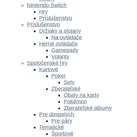
Nintendo Switch
Hry
Príslušenstvo
Príslušenstvo
Držiaky a stojany
Na ovládače
Herné ovládače
Gamepady
Volanty
Spoločenské hry
Kartové
Poker
Sety
Zberateľské
Obaly na karty
Pokémon
Zberateľské albumy
Pre dospelých
Pre páry
Tematické
Športové