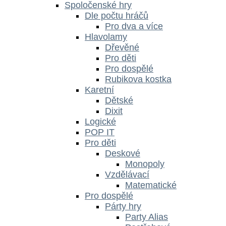
Spoločenské hry
Dle počtu hráčů
Pro dva a více
Hlavolamy
Dřevěné
Pro děti
Pro dospělé
Rubikova kostka
Karetní
Dětské
Dixit
Logické
POP IT
Pro děti
Deskové
Monopoly
Vzdělávací
Matematické
Pro dospělé
Párty hry
Party Alias