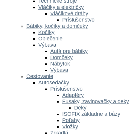
Technické stroje
Vláčiky a električky
Vláčikové dráhy
Príslušenstvo
Bábiky, kočíky a domčeky
Kočíky
Oblečenie
Výbava
Autá pre bábiky
Domčeky
Nábytok
Výbava
Cestovanie
Autosedačky
Príslušenstvo
Adaptéry
Fusaky, zavinovačky a deky
Deky
ISOFIX základne a bázy
Poťahy
Vložky
Zrkadlá