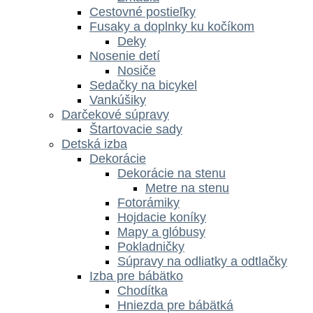
Cestovné postieľky
Fusaky a doplnky ku kočíkom
Deky
Nosenie detí
Nosiče
Sedačky na bicykel
Vankúšiky
Darčekové súpravy
Štartovacie sady
Detská izba
Dekorácie
Dekorácie na stenu
Metre na stenu
Fotorámiky
Hojdacie koníky
Mapy a glóbusy
Pokladničky
Súpravy na odliatky a odtlačky
Izba pre bábätko
Chodítka
Hniezda pre bábätká