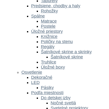
Taburety
Predsiene, chodby a haly
Rohožky
Spálne
Matrace
Postele
Úložné priestory
Knižnice
Poličky na stenu
Regály
Šatníkové skrine a skrinky
Šatníkové skrine
Truhlice
Úložné boxy
Osvetlenie
Dekoračné
LED
Pásiky
Podľa miestnosti
Do detskej izby
Nočné svetlá
Svetelné projektory