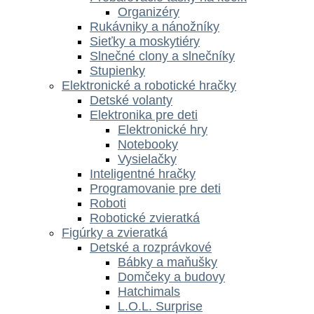
Organizéry
Rukávniky a nánožníky
Sieťky a moskytiéry
Slnečné clony a slnečníky
Stupienky
Elektronické a robotické hračky
Detské volanty
Elektronika pre deti
Elektronické hry
Notebooky
Vysielačky
Inteligentné hračky
Programovanie pre deti
Roboti
Robotické zvieratká
Figúrky a zvieratká
Detské a rozprávkové
Bábky a maňušky
Domčeky a budovy
Hatchimals
L.O.L. Surprise