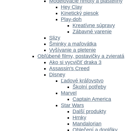
Modelovacie hmoty a plastelíny
Hey Clay
Kinetický piesok
Play-doh
Kreatívne súpravy
Zábavné varenie
Slizy
Šminky a maľovátka
Vyšívanie a pletenie
Obľúbené filmy, postavičky a zvieratá
Ako si vycvičiť draka 3
Assassin's Creed
Disney
Ľadové kráľovstvo
Školní potřeby
Marvel
Captain America
Star Wars
Další produkty
Hrnky
Mandalorian
Oblečení a doplňky