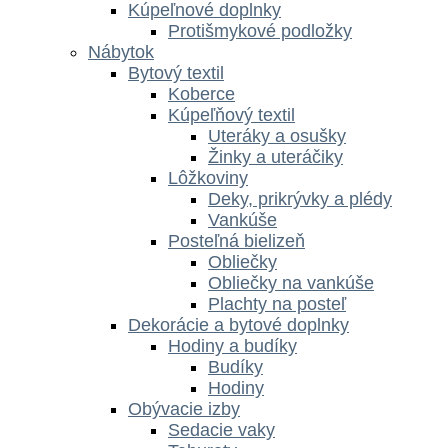
Kúpeľnové doplnky
Protišmykové podložky
Nábytok
Bytový textil
Koberce
Kúpeľňový textil
Uteráky a osušky
Žinky a uteráčiky
Lôžkoviny
Deky, prikrývky a plédy
Vankúše
Posteľná bielizeň
Obliečky
Obliečky na vankúše
Plachty na posteľ
Dekorácie a bytové doplnky
Hodiny a budíky
Budíky
Hodiny
Obývacie izby
Sedacie vaky