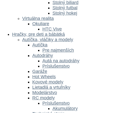
Stolný biliard
Stolný futbal
Stolný hokej
Virtuálna realita
Okuliare
HTC Vive
Hračky, pre deti a bábätká
Autíčka, vláčiky a modely
Autíčka
Pre najmenších
Autodráhy
Autá na autodráhy
Príslušenstvo
Garáže
Hot Wheels
Kovové modely
Lietadlá a vrtuľníky
Modelárstvo
RC modely
Príslušenstvo
Akumulátory