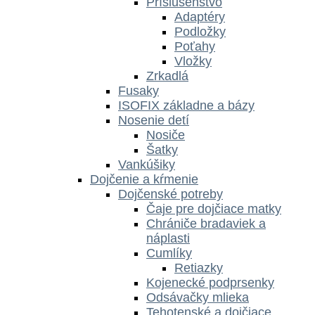
Príslušenstvo
Adaptéry
Podložky
Poťahy
Vložky
Zrkadlá
Fusaky
ISOFIX základne a bázy
Nosenie detí
Nosiče
Šatky
Vankúšiky
Dojčenie a kŕmenie
Dojčenské potreby
Čaje pre dojčiace matky
Chrániče bradaviek a
náplasti
Cumlíky
Retiazky
Kojenecké podprsenky
Odsávačky mlieka
Tehotenské a dojčiace