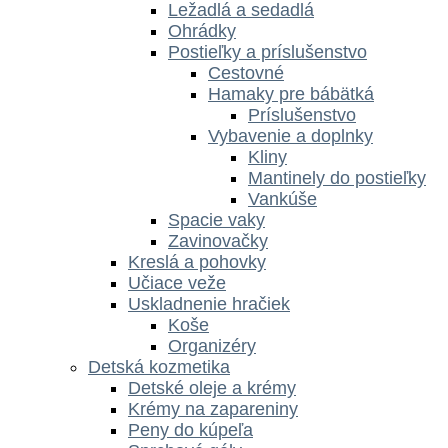
Ležadlá a sedadlá
Ohrádky
Postieľky a príslušenstvo
Cestovné
Hamaky pre bábätká
Príslušenstvo
Vybavenie a doplnky
Kliny
Mantinely do postieľky
Vankúše
Spacie vaky
Zavinovačky
Kreslá a pohovky
Učiace veže
Uskladnenie hračiek
Koše
Organizéry
Detská kozmetika
Detské oleje a krémy
Krémy na zapareniny
Peny do kúpeľa