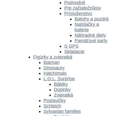
Podvodné
Pre začiatočníkov
Príslušenstvo
Batohy a puzdrá
Nabíjačky a
batérie
Náhradné diely
Pamäťové karty
S GPS
Skladacie
Figúrky a zvieratká
Batman
Dinosaury
Hatchimals
L.O.L. Surprise
Bábiky
Doplnky
Zvieratká
Postavičky
Schleich
Sylvanian families