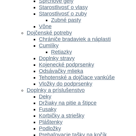
Sprchové gély
Starostlivosť o vlasy
Starostlivosť o zuby
Zubné pasty
Vône
Dojčenské potreby
Chrániče bradaviek a náplasti
Cumlíky
Retiazky
Doplnky stravy
Kojenecké podprsenky
Odsávačky mlieka
Tehotenské a dojčiace vankúše
Vložky do podprsenky
Doplnky a príslušenstvo
Deky
Držiaky na pitie a štipce
Fusaky
Korbičky a striešky
Pláštenky
Podložky
Prebaľovacie tašky na kočík