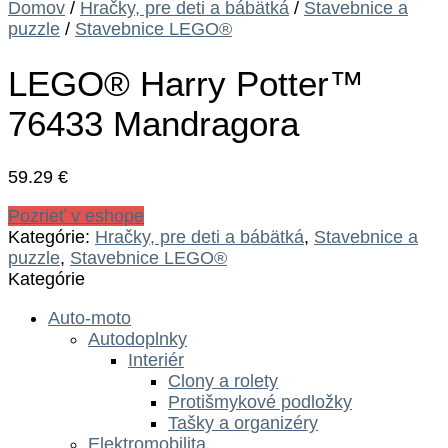
Domov
/
Hračky, pre deti a bábätká
/
Stavebnice a
puzzle
/
Stavebnice LEGO®
LEGO® Harry Potter™
76433 Mandragora
59.29
€
Pozrieť v eshope
Kategórie:
Hračky, pre deti a bábätká
,
Stavebnice a
puzzle
,
Stavebnice LEGO®
Kategórie
Auto-moto
Autodoplnky
Interiér
Clony a rolety
Protišmykové podložky
Tašky a organizéry
Elektromobilita