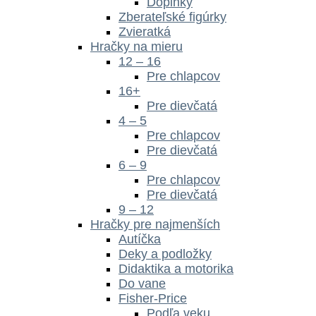
Doplnky
Zberateľské figúrky
Zvieratká
Hračky na mieru
12 – 16
Pre chlapcov
16+
Pre dievčatá
4 – 5
Pre chlapcov
Pre dievčatá
6 – 9
Pre chlapcov
Pre dievčatá
9 – 12
Hračky pre najmenších
Autíčka
Deky a podložky
Didaktika a motorika
Do vane
Fisher-Price
Podľa veku