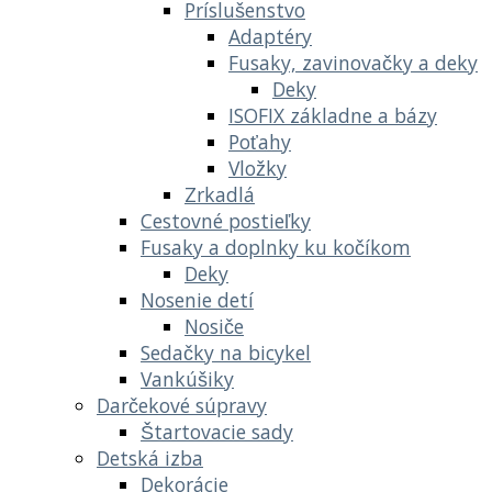
Príslušenstvo
Adaptéry
Fusaky, zavinovačky a deky
Deky
ISOFIX základne a bázy
Poťahy
Vložky
Zrkadlá
Cestovné postieľky
Fusaky a doplnky ku kočíkom
Deky
Nosenie detí
Nosiče
Sedačky na bicykel
Vankúšiky
Darčekové súpravy
Štartovacie sady
Detská izba
Dekorácie