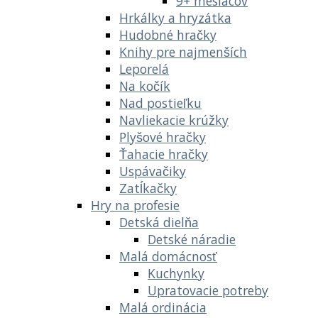
9+ mesiacov
Hrkálky a hryzátka
Hudobné hračky
Knihy pre najmenších
Leporelá
Na kočík
Nad postieľku
Navliekacie krúžky
Plyšové hračky
Ťahacie hračky
Uspávačiky
Zatĺkačky
Hry na profesie
Detská dielňa
Detské náradie
Malá domácnosť
Kuchynky
Upratovacie potreby
Malá ordinácia