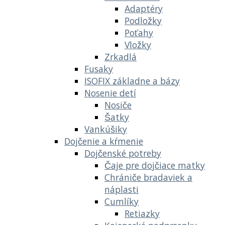
Adaptéry
Podložky
Poťahy
Vložky
Zrkadlá
Fusaky
ISOFIX základne a bázy
Nosenie detí
Nosiče
Šatky
Vankúšiky
Dojčenie a kŕmenie
Dojčenské potreby
Čaje pre dojčiace matky
Chrániče bradaviek a
náplasti
Cumlíky
Retiazky