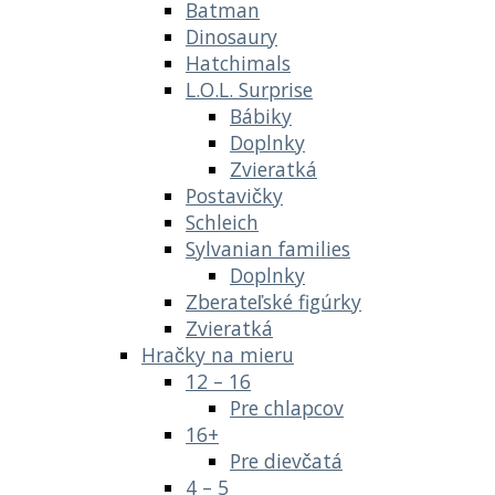
Batman
Dinosaury
Hatchimals
L.O.L. Surprise
Bábiky
Doplnky
Zvieratká
Postavičky
Schleich
Sylvanian families
Doplnky
Zberateľské figúrky
Zvieratká
Hračky na mieru
12 – 16
Pre chlapcov
16+
Pre dievčatá
4 – 5