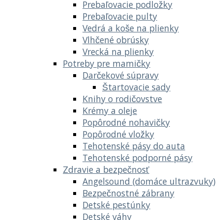
Prebaľovacie podložky
Prebaľovacie pulty
Vedrá a koše na plienky
Vlhčené obrúsky
Vrecká na plienky
Potreby pre mamičky
Darčekové súpravy
Štartovacie sady
Knihy o rodičovstve
Krémy a oleje
Popôrodné nohavičky
Popôrodné vložky
Tehotenské pásy do auta
Tehotenské podporné pásy
Zdravie a bezpečnosť
Angelsound (domáce ultrazvuky)
Bezpečnostné zábrany
Detské pestúnky
Detské váhy