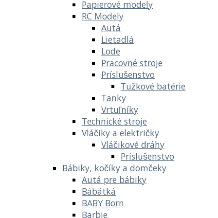
Papierové modely
RC Modely
Autá
Lietadlá
Lode
Pracovné stroje
Príslušenstvo
Tužkové batérie
Tanky
Vrtuľníky
Technické stroje
Vláčiky a električky
Vláčikové dráhy
Príslušenstvo
Bábiky, kočíky a domčeky
Autá pre bábiky
Bábätká
BABY Born
Barbie