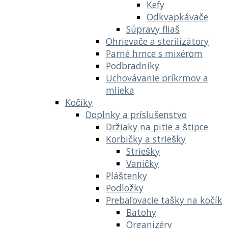
Kefy
Odkvapkávače
Súpravy fliaš
Ohrievače a sterilizátory
Parné hrnce s mixérom
Podbradníky
Uchovávanie príkrmov a
mlieka
Kočíky
Doplnky a príslušenstvo
Držiaky na pitie a štipce
Korbičky a striešky
Striešky
Vaničky
Pláštenky
Podložky
Prebaľovacie tašky na kočík
Batohy
Organizéry