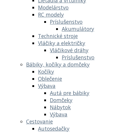
Lietadlá a vrtuľníky
Modelárstvo
RC modely
Príslušenstvo
Akumulátory
Technické stroje
Vláčiky a električky
Vláčikové dráhy
Príslušenstvo
Bábiky, kočíky a domčeky
Kočíky
Oblečenie
Výbava
Autá pre bábiky
Domčeky
Nábytok
Výbava
Cestovanie
Autosedačky