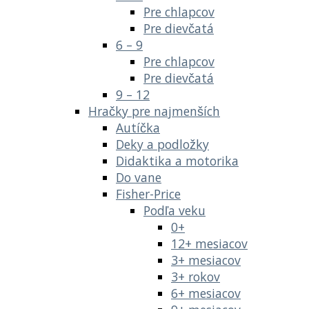
Pre chlapcov
Pre dievčatá
6 – 9
Pre chlapcov
Pre dievčatá
9 – 12
Hračky pre najmenších
Autíčka
Deky a podložky
Didaktika a motorika
Do vane
Fisher-Price
Podľa veku
0+
12+ mesiacov
3+ mesiacov
3+ rokov
6+ mesiacov