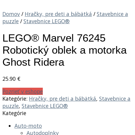
Domov
/
Hračky, pre deti a bábätká
/
Stavebnice a
puzzle
/
Stavebnice LEGO®
LEGO® Marvel 76245
Robotický oblek a motorka
Ghost Ridera
25.90
€
Pozrieť v eshope
Kategórie:
Hračky, pre deti a bábätká
,
Stavebnice a
puzzle
,
Stavebnice LEGO®
Kategórie
Auto-moto
Autodoplnky