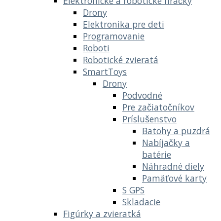
Elektronické a robotické hračky
Drony
Elektronika pre deti
Programovanie
Roboti
Robotické zvieratá
SmartToys
Drony
Podvodné
Pre začiatočníkov
Príslušenstvo
Batohy a puzdrá
Nabíjačky a
batérie
Náhradné diely
Pamäťové karty
S GPS
Skladacie
Figúrky a zvieratká