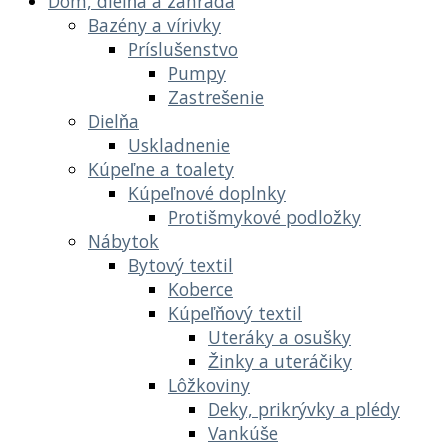
Dom, dielňa a záhrada
Bazény a vírivky
Príslušenstvo
Pumpy
Zastrešenie
Dielňa
Uskladnenie
Kúpeľne a toalety
Kúpeľnové doplnky
Protišmykové podložky
Nábytok
Bytový textil
Koberce
Kúpeľňový textil
Uteráky a osušky
Žinky a uteráčiky
Lôžkoviny
Deky, prikrývky a plédy
Vankúše