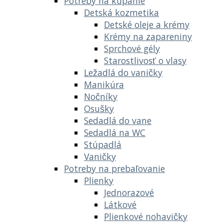
Potreby na kúpanie
Detská kozmetika
Detské oleje a krémy
Krémy na zapareniny
Sprchové gély
Starostlivosť o vlasy
Ležadlá do vaničky
Manikúra
Nočníky
Osušky
Sedadlá do vane
Sedadlá na WC
Stúpadlá
Vaničky
Potreby na prebaľovanie
Plienky
Jednorazové
Látkové
Plienkové nohavičky