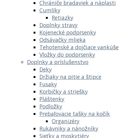
Chrániče bradaviek a náplasti
Cumlíky
Retiazky
Doplnky stravy
Kojenecké podprsenky
Odsávačky mlieka
Tehotenské a dojčiace vankúše
Vložky do podprsenky
Doplnky a príslušenstvo
Deky
Držiaky na pitie a štipce
Fusaky
Korbičky a striešky
Pláštenky
Podložky
Prebaľovacie tašky na kočík
Organizéry
Rukávniky a nánožníky
Sieťky a moskytiéry