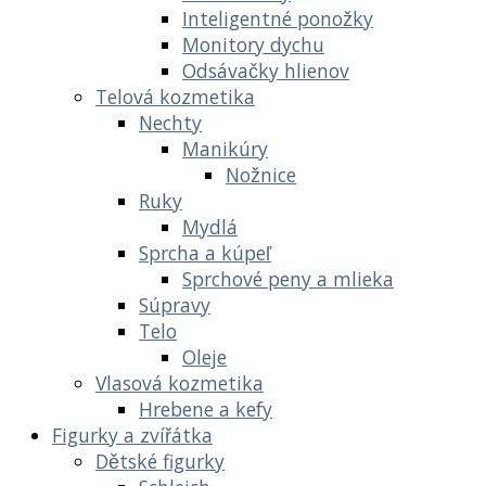
Inteligentné ponožky
Monitory dychu
Odsávačky hlienov
Telová kozmetika
Nechty
Manikúry
Nožnice
Ruky
Mydlá
Sprcha a kúpeľ
Sprchové peny a mlieka
Súpravy
Telo
Oleje
Vlasová kozmetika
Hrebene a kefy
Figurky a zvířátka
Dětské figurky