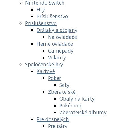
Nintendo Switch
Hry
Príslušenstvo
Príslušenstvo
Držiaky a stojany
Na ovládače
Herné ovládače
Gamepady
Volanty
Spoločenské hry
Kartové
Poker
Sety
Zberateľské
Obaly na karty
Pokémon
Zberateľské albumy
Pre dospelých
Pre páry