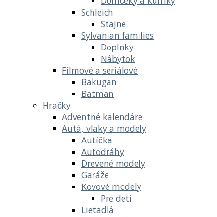
Domčeky a kufríky
Schleich
Stajne
Sylvanian families
Doplnky
Nábytok
Filmové a seriálové
Bakugan
Batman
Hračky
Adventné kalendáre
Autá, vlaky a modely
Autíčka
Autodráhy
Drevené modely
Garáže
Kovové modely
Pre deti
Lietadlá