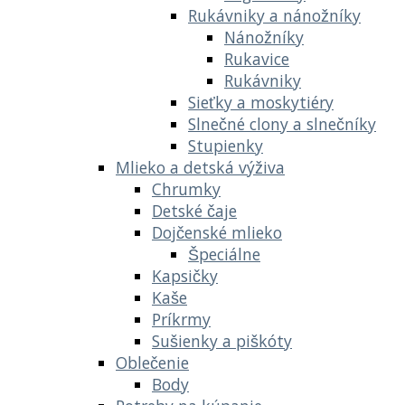
Rukávniky a nánožníky
Nánožníky
Rukavice
Rukávniky
Sieťky a moskytiéry
Slnečné clony a slnečníky
Stupienky
Mlieko a detská výživa
Chrumky
Detské čaje
Dojčenské mlieko
Špeciálne
Kapsičky
Kaše
Príkrmy
Sušienky a piškóty
Oblečenie
Body