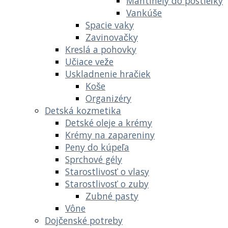
Mantinely do postieľky
Vankúše
Spacie vaky
Zavinovačky
Kreslá a pohovky
Učiace veže
Uskladnenie hračiek
Koše
Organizéry
Detská kozmetika
Detské oleje a krémy
Krémy na zapareniny
Peny do kúpeľa
Sprchové gély
Starostlivosť o vlasy
Starostlivosť o zuby
Zubné pasty
Vône
Dojčenské potreby