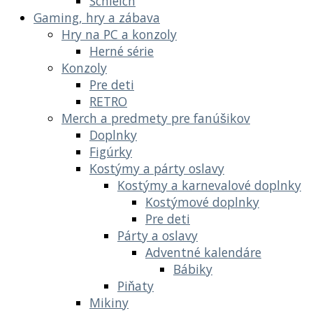
Schleich
Gaming, hry a zábava
Hry na PC a konzoly
Herné série
Konzoly
Pre deti
RETRO
Merch a predmety pre fanúšikov
Doplnky
Figúrky
Kostýmy a párty oslavy
Kostýmy a karnevalové doplnky
Kostýmové doplnky
Pre deti
Párty a oslavy
Adventné kalendáre
Bábiky
Piňaty
Mikiny