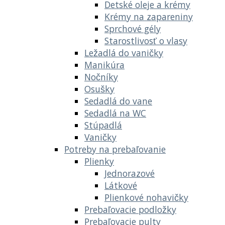
Detské oleje a krémy
Krémy na zapareniny
Sprchové gély
Starostlivosť o vlasy
Ležadlá do vaničky
Manikúra
Nočníky
Osušky
Sedadlá do vane
Sedadlá na WC
Stúpadlá
Vaničky
Potreby na prebaľovanie
Plienky
Jednorazové
Látkové
Plienkové nohavičky
Prebaľovacie podložky
Prebaľovacie pulty