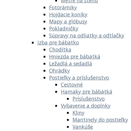
Metre na stenu
Fotorámiky
Hojdacie koníky
Mapy a glóbusy
Pokladničky
Súpravy na odliatky a odtlačky
Izba pre bábätko
Chodítka
Hniezda pre bábätká
Ležadlá a sedadlá
Ohrádky
Postieľky a príslušenstvo
Cestovné
Hamaky pre bábätká
Príslušenstvo
Vybavenie a doplnky
Kliny
Mantinely do postieľky
Vankúše