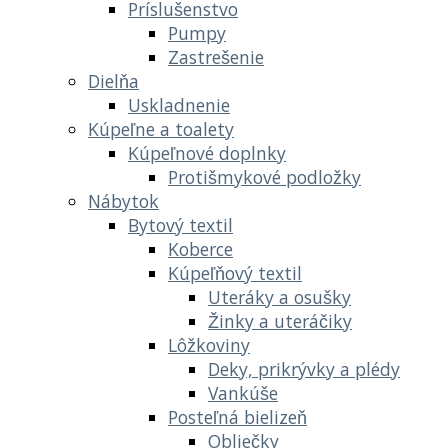
Príslušenstvo
Pumpy
Zastrešenie
Dielňa
Uskladnenie
Kúpeľne a toalety
Kúpeľnové doplnky
Protišmykové podložky
Nábytok
Bytový textil
Koberce
Kúpeľňový textil
Uteráky a osušky
Žinky a uteráčiky
Lôžkoviny
Deky, prikrývky a plédy
Vankúše
Posteľná bielizeň
Obliečky