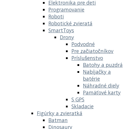
Elektronika pre deti
Programovanie
Roboti
Robotické zvieratá
SmartToys
Drony
Podvodné
Pre začiatočníkov
Príslušenstvo
Batohy a puzdrá
Nabíjačky a
batérie
Náhradné diely
Pamäťové karty
S GPS
Skladacie
Figúrky a zvieratká
Batman
Dinosaury