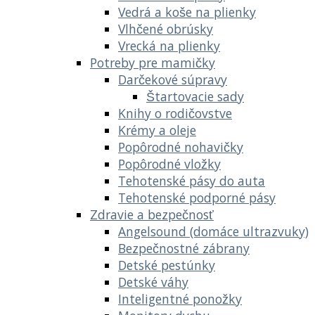
Vedrá a koše na plienky
Vlhčené obrúsky
Vrecká na plienky
Potreby pre mamičky
Darčekové súpravy
Štartovacie sady
Knihy o rodičovstve
Krémy a oleje
Popôrodné nohavičky
Popôrodné vložky
Tehotenské pásy do auta
Tehotenské podporné pásy
Zdravie a bezpečnosť
Angelsound (domáce ultrazvuky)
Bezpečnostné zábrany
Detské pestúnky
Detské váhy
Inteligentné ponožky