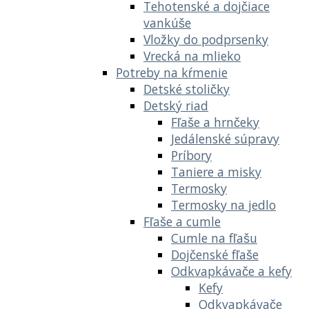
Tehotenské a dojčiace
vankúše
Vložky do podprsenky
Vrecká na mlieko
Potreby na kŕmenie
Detské stoličky
Detský riad
Fľaše a hrnčeky
Jedálenské súpravy
Príbory
Taniere a misky
Termosky
Termosky na jedlo
Fľaše a cumle
Cumle na fľašu
Dojčenské fľaše
Odkvapkávače a kefy
Kefy
Odkvapkávače