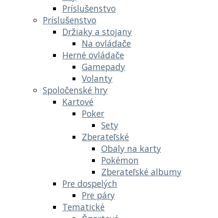
Príslušenstvo
Príslušenstvo
Držiaky a stojany
Na ovládače
Herné ovládače
Gamepady
Volanty
Spoločenské hry
Kartové
Poker
Sety
Zberateľské
Obaly na karty
Pokémon
Zberateľské albumy
Pre dospelých
Pre páry
Tematické