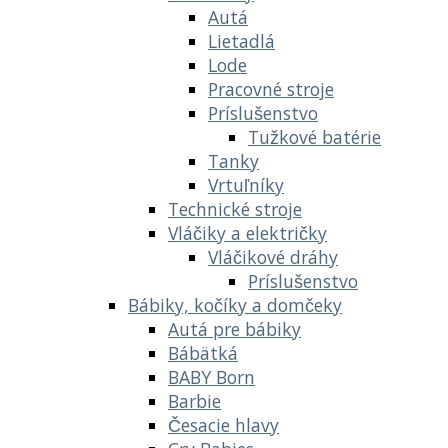
Autá
Lietadlá
Lode
Pracovné stroje
Príslušenstvo
Tužkové batérie
Tanky
Vrtuľníky
Technické stroje
Vláčiky a električky
Vláčikové dráhy
Príslušenstvo
Bábiky, kočíky a domčeky
Autá pre bábiky
Bábätká
BABY Born
Barbie
Česacie hlavy