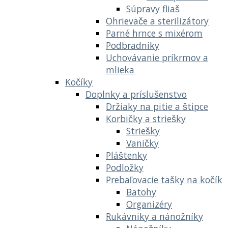
Súpravy fliaš
Ohrievače a sterilizátory
Parné hrnce s mixérom
Podbradníky
Uchovávanie príkrmov a
mlieka
Kočíky
Doplnky a príslušenstvo
Držiaky na pitie a štipce
Korbičky a striešky
Striešky
Vaničky
Pláštenky
Podložky
Prebaľovacie tašky na kočík
Batohy
Organizéry
Rukávniky a nánožníky