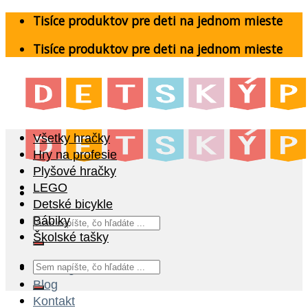
Skip
Tisíce produktov pre deti na jednom mieste
to
Tisíce produktov pre deti na jednom mieste
content
Všetky hračky
Hry na profesie
Plyšové hračky
LEGO
Detské bicykle
Hľadať:
Bábiky
Školské tašky
Hľadať:
Katalóg
Blog
Kontakt