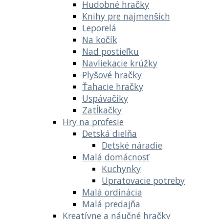
Hudobné hračky
Knihy pre najmenších
Leporelá
Na kočík
Nad postieľku
Navliekacie krúžky
Plyšové hračky
Ťahacie hračky
Uspávačiky
Zatĺkačky
Hry na profesie
Detská dielňa
Detské náradie
Malá domácnosť
Kuchynky
Upratovacie potreby
Malá ordinácia
Malá predajňa
Kreatívne a náučné hračky