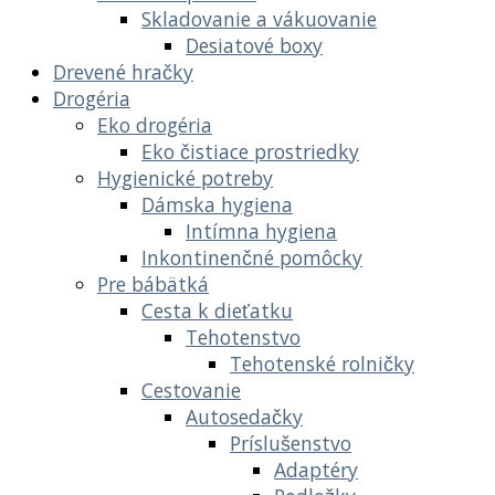
Skladovanie a vákuovanie
Desiatové boxy
Drevené hračky
Drogéria
Eko drogéria
Eko čistiace prostriedky
Hygienické potreby
Dámska hygiena
Intímna hygiena
Inkontinenčné pomôcky
Pre bábätká
Cesta k dieťatku
Tehotenstvo
Tehotenské rolničky
Cestovanie
Autosedačky
Príslušenstvo
Adaptéry