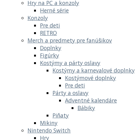
Hry na PC a konzoly
Herné série
Konzoly
Pre deti
RETRO
Merch a predmety pre fanúšikov
Doplnky
Figúrky
Kostýmy a párty oslavy
Kostýmy a karnevalové doplnky
Kostýmové doplnky
Pre deti
Párty a oslavy
Adventné kalendáre
Bábiky
Piňaty
Mikiny
Nintendo Switch
Hry