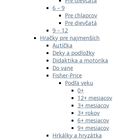
Pre dievčatá
6 – 9
Pre chlapcov
Pre dievčatá
9 – 12
Hračky pre najmenších
Autíčka
Deky a podložky
Didaktika a motorika
Do vane
Fisher-Price
Podľa veku
0+
12+ mesiacov
3+ mesiacov
3+ rokov
6+ mesiacov
9+ mesiacov
Hrkálky a hryzátka