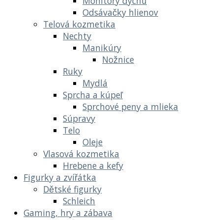
Monitory dychu
Odsávačky hlienov
Telová kozmetika
Nechty
Manikúry
Nožnice
Ruky
Mydlá
Sprcha a kúpeľ
Sprchové peny a mlieka
Súpravy
Telo
Oleje
Vlasová kozmetika
Hrebene a kefy
Figurky a zvířátka
Dětské figurky
Schleich
Gaming, hry a zábava