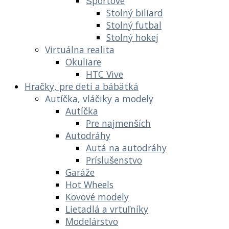
Športové
Stolný biliard
Stolný futbal
Stolný hokej
Virtuálna realita
Okuliare
HTC Vive
Hračky, pre deti a bábätká
Autíčka, vláčiky a modely
Autíčka
Pre najmenších
Autodráhy
Autá na autodráhy
Príslušenstvo
Garáže
Hot Wheels
Kovové modely
Lietadlá a vrtuľníky
Modelárstvo