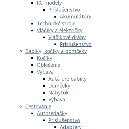
RC modely
Príslušenstvo
Akumulátory
Technické stroje
Vláčiky a električky
Vláčikové dráhy
Príslušenstvo
Bábiky, kočíky a domčeky
Kočíky
Oblečenie
Výbava
Autá pre bábiky
Domčeky
Nábytok
Výbava
Cestovanie
Autosedačky
Príslušenstvo
Adaptéry