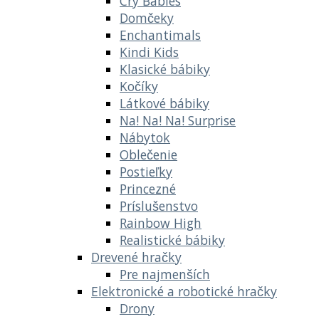
Cry Babies
Domčeky
Enchantimals
Kindi Kids
Klasické bábiky
Kočíky
Látkové bábiky
Na! Na! Na! Surprise
Nábytok
Oblečenie
Postieľky
Princezné
Príslušenstvo
Rainbow High
Realistické bábiky
Drevené hračky
Pre najmenších
Elektronické a robotické hračky
Drony