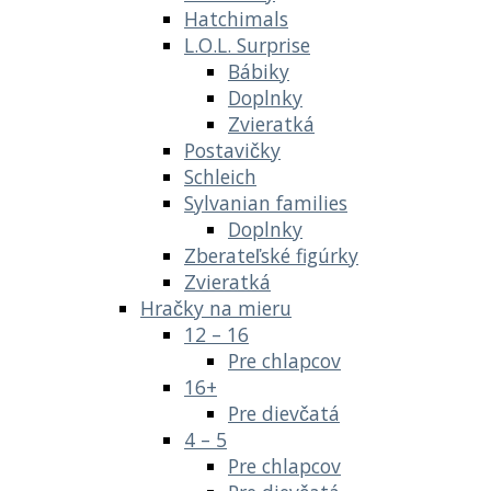
Hatchimals
L.O.L. Surprise
Bábiky
Doplnky
Zvieratká
Postavičky
Schleich
Sylvanian families
Doplnky
Zberateľské figúrky
Zvieratká
Hračky na mieru
12 – 16
Pre chlapcov
16+
Pre dievčatá
4 – 5
Pre chlapcov