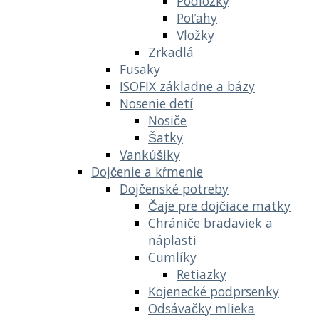
Podložky
Poťahy
Vložky
Zrkadlá
Fusaky
ISOFIX základne a bázy
Nosenie detí
Nosiče
Šatky
Vankúšiky
Dojčenie a kŕmenie
Dojčenské potreby
Čaje pre dojčiace matky
Chrániče bradaviek a
náplasti
Cumlíky
Retiazky
Kojenecké podprsenky
Odsávačky mlieka