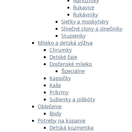
Nánožníky
Rukavice
Rukávniky
Sieťky a moskytiéry
Slnečné clony a slnečníky
Stupienky
Mlieko a detská výživa
Chrumky
Detské čaje
Dojčenské mlieko
Špeciálne
Kapsičky
Kaše
Príkrmy
Sušienky a piškóty
Oblečenie
Body
Potreby na kúpanie
Detská kozmetika