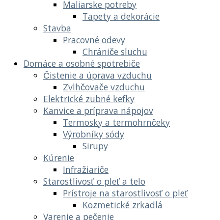
Maliarske potreby
Tapety a dekorácie
Stavba
Pracovné odevy
Chrániče sluchu
Domáce a osobné spotrebiče
Čistenie a úprava vzduchu
Zvlhčovače vzduchu
Elektrické zubné kefky
Kanvice a príprava nápojov
Termosky a termohrnčeky
Výrobníky sódy
Sirupy
Kúrenie
Infražiariče
Starostlivosť o pleť a telo
Prístroje na starostlivosť o pleť
Kozmetické zrkadlá
Varenie a pečenie