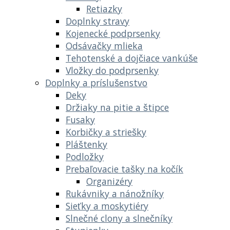
Retiazky
Doplnky stravy
Kojenecké podprsenky
Odsávačky mlieka
Tehotenské a dojčiace vankúše
Vložky do podprsenky
Doplnky a príslušenstvo
Deky
Držiaky na pitie a štipce
Fusaky
Korbičky a striešky
Pláštenky
Podložky
Prebaľovacie tašky na kočík
Organizéry
Rukávniky a nánožníky
Sieťky a moskytiéry
Slnečné clony a slnečníky