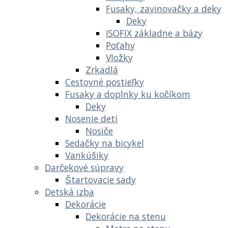
Fusaky, zavinovačky a deky
Deky
ISOFIX základne a bázy
Poťahy
Vložky
Zrkadlá
Cestovné postieľky
Fusaky a doplnky ku kočíkom
Deky
Nosenie detí
Nosiče
Sedačky na bicykel
Vankúšiky
Darčekové súpravy
Štartovacie sady
Detská izba
Dekorácie
Dekorácie na stenu