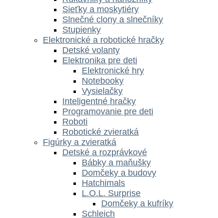
Sieťky a moskytiéry
Slnečné clony a slnečníky
Stupienky
Elektronické a robotické hračky
Detské volanty
Elektronika pre deti
Elektronické hry
Notebooky
Vysielačky
Inteligentné hračky
Programovanie pre deti
Roboti
Robotické zvieratká
Figúrky a zvieratká
Detské a rozprávkové
Bábky a maňušky
Domčeky a budovy
Hatchimals
L.O.L. Surprise
Domčeky a kufríky
Schleich