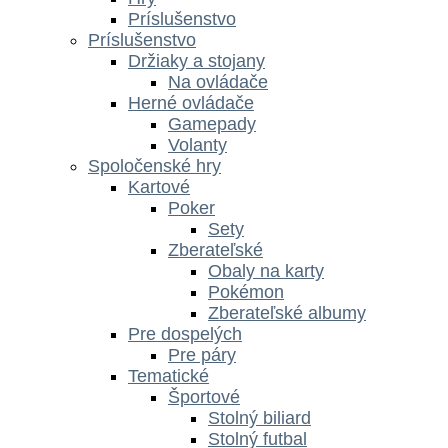
Príslušenstvo
Príslušenstvo
Držiaky a stojany
Na ovládače
Herné ovládače
Gamepady
Volanty
Spoločenské hry
Kartové
Poker
Sety
Zberateľské
Obaly na karty
Pokémon
Zberateľské albumy
Pre dospelých
Pre páry
Tematické
Športové
Stolný biliard
Stolný futbal