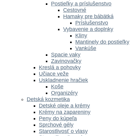
Postieľky a príslušenstvo
Cestovné
Hamaky pre bábätká
Príslušenstvo
Vybavenie a doplnky
Kliny
Mantinely do postieľky
Vankúše
Spacie vaky
Zavinovačky
Kreslá a pohovky
Učiace veže
Uskladnenie hračiek
Koše
Organizéry
Detská kozmetika
Detské oleje a krémy
Krémy na zapareniny
Peny do kúpeľa
Sprchové gély
Starostlivosť o vlasy