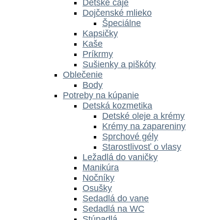
Detské čaje
Dojčenské mlieko
Špeciálne
Kapsičky
Kaše
Príkrmy
Sušienky a piškóty
Oblečenie
Body
Potreby na kúpanie
Detská kozmetika
Detské oleje a krémy
Krémy na zapareniny
Sprchové gély
Starostlivosť o vlasy
Ležadlá do vaničky
Manikúra
Nočníky
Osušky
Sedadlá do vane
Sedadlá na WC
Stúpadlá