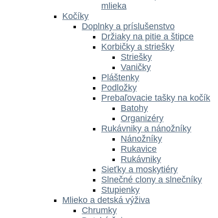
mlieka
Kočíky
Doplnky a príslušenstvo
Držiaky na pitie a štipce
Korbičky a striešky
Striešky
Vaničky
Pláštenky
Podložky
Prebaľovacie tašky na kočík
Batohy
Organizéry
Rukávniky a nánožníky
Nánožníky
Rukavice
Rukávniky
Sieťky a moskytiéry
Slnečné clony a slnečníky
Stupienky
Mlieko a detská výživa
Chrumky