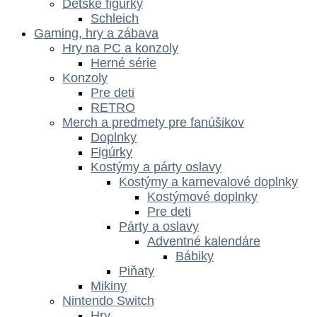
Dětské figurky
Schleich
Gaming, hry a zábava
Hry na PC a konzoly
Herné série
Konzoly
Pre deti
RETRO
Merch a predmety pre fanúšikov
Doplnky
Figúrky
Kostýmy a párty oslavy
Kostýmy a karnevalové doplnky
Kostýmové doplnky
Pre deti
Párty a oslavy
Adventné kalendáre
Bábiky
Piňaty
Mikiny
Nintendo Switch
Hry