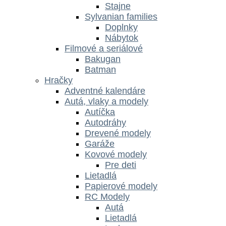
Stajne
Sylvanian families
Doplnky
Nábytok
Filmové a seriálové
Bakugan
Batman
Hračky
Adventné kalendáre
Autá, vlaky a modely
Autíčka
Autodráhy
Drevené modely
Garáže
Kovové modely
Pre deti
Lietadlá
Papierové modely
RC Modely
Autá
Lietadlá