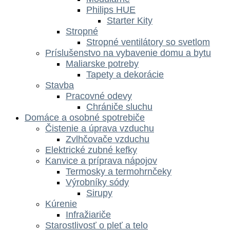
Philips HUE
Starter Kity
Stropné
Stropné ventilátory so svetlom
Príslušenstvo na vybavenie domu a bytu
Maliarske potreby
Tapety a dekorácie
Stavba
Pracovné odevy
Chrániče sluchu
Domáce a osobné spotrebiče
Čistenie a úprava vzduchu
Zvlhčovače vzduchu
Elektrické zubné kefky
Kanvice a príprava nápojov
Termosky a termohrnčeky
Výrobníky sódy
Sirupy
Kúrenie
Infražiariče
Starostlivosť o pleť a telo