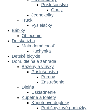
Príslušenstvo
Obaly
Jednokolky
Truck
Vysielačky
Bábiky
Oblečenie
Detská izba
Malá domácnosť
Kuchynka
Detské bicykle
Dom, dielňa a záhrada
Bazény a vírivky
Príslušenstvo
Pumpy
Zastrešenie
Dielňa
Uskladnenie
Kúpeľne a toalety
Kúpeľnové doplnky
Protišmykové podložky