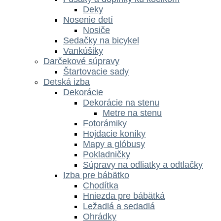
Deky
Nosenie detí
Nosiče
Sedačky na bicykel
Vankúšiky
Darčekové súpravy
Štartovacie sady
Detská izba
Dekorácie
Dekorácie na stenu
Metre na stenu
Fotorámiky
Hojdacie koníky
Mapy a glóbusy
Pokladničky
Súpravy na odliatky a odtlačky
Izba pre bábätko
Chodítka
Hniezda pre bábätká
Ležadlá a sedadlá
Ohrádky