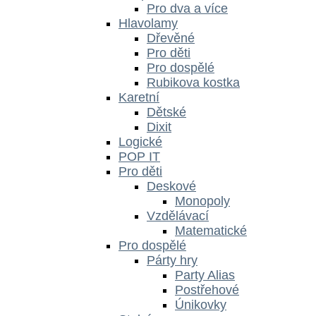
Pro dva a více
Hlavolamy
Dřevěné
Pro děti
Pro dospělé
Rubikova kostka
Karetní
Dětské
Dixit
Logické
POP IT
Pro děti
Deskové
Monopoly
Vzdělávací
Matematické
Pro dospělé
Párty hry
Party Alias
Postřehové
Únikovky