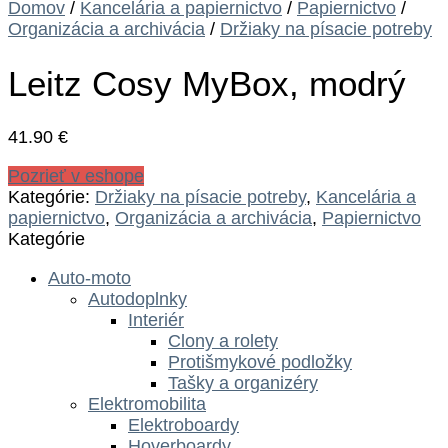
Domov
/
Kancelária a papiernictvo
/
Papiernictvo
/
Organizácia a archivácia
/
Držiaky na písacie potreby
Leitz Cosy MyBox, modrý
41.90
€
Pozrieť v eshope
Kategórie:
Držiaky na písacie potreby
,
Kancelária a
papiernictvo
,
Organizácia a archivácia
,
Papiernictvo
Kategórie
Auto-moto
Autodoplnky
Interiér
Clony a rolety
Protišmykové podložky
Tašky a organizéry
Elektromobilita
Elektroboardy
Hoverboardy