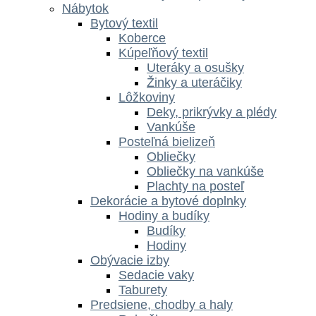
Nábytok
Bytový textil
Koberce
Kúpeľňový textil
Uteráky a osušky
Žinky a uteráčiky
Lôžkoviny
Deky, prikrývky a plédy
Vankúše
Posteľná bielizeň
Obliečky
Obliečky na vankúše
Plachty na posteľ
Dekorácie a bytové doplnky
Hodiny a budíky
Budíky
Hodiny
Obývacie izby
Sedacie vaky
Taburety
Predsiene, chodby a haly