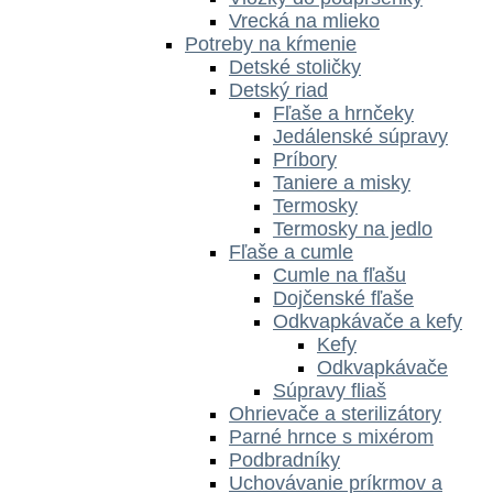
Vrecká na mlieko
Potreby na kŕmenie
Detské stoličky
Detský riad
Fľaše a hrnčeky
Jedálenské súpravy
Príbory
Taniere a misky
Termosky
Termosky na jedlo
Fľaše a cumle
Cumle na fľašu
Dojčenské fľaše
Odkvapkávače a kefy
Kefy
Odkvapkávače
Súpravy fliaš
Ohrievače a sterilizátory
Parné hrnce s mixérom
Podbradníky
Uchovávanie príkrmov a