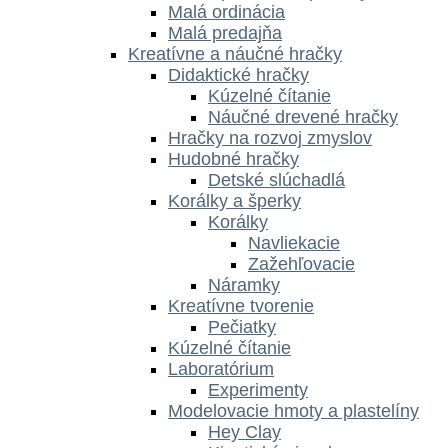
Malá ordinácia
Malá predajňa
Kreatívne a náučné hračky
Didaktické hračky
Kúzelné čítanie
Náučné drevené hračky
Hračky na rozvoj zmyslov
Hudobné hračky
Detské slúchadlá
Korálky a šperky
Korálky
Navliekacie
Zažehľovacie
Náramky
Kreatívne tvorenie
Pečiatky
Kúzelné čítanie
Laboratórium
Experimenty
Modelovacie hmoty a plastelíny
Hey Clay