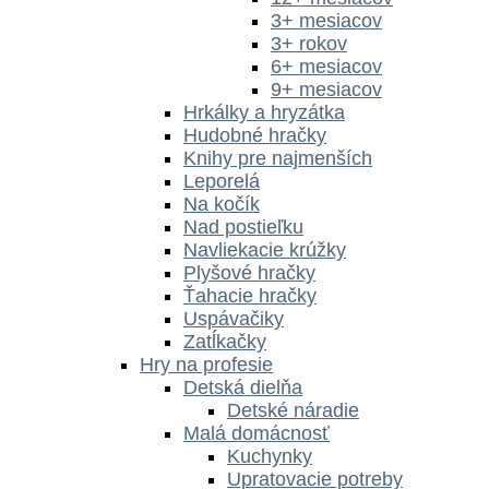
3+ mesiacov
3+ rokov
6+ mesiacov
9+ mesiacov
Hrkálky a hryzátka
Hudobné hračky
Knihy pre najmenších
Leporelá
Na kočík
Nad postieľku
Navliekacie krúžky
Plyšové hračky
Ťahacie hračky
Uspávačiky
Zatĺkačky
Hry na profesie
Detská dielňa
Detské náradie
Malá domácnosť
Kuchynky
Upratovacie potreby