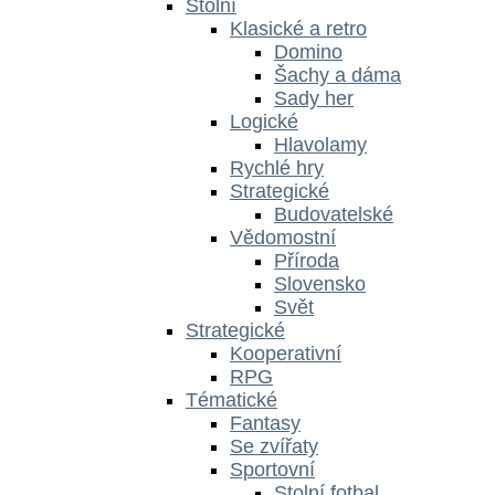
Stolní
Klasické a retro
Domino
Šachy a dáma
Sady her
Logické
Hlavolamy
Rychlé hry
Strategické
Budovatelské
Vědomostní
Příroda
Slovensko
Svět
Strategické
Kooperativní
RPG
Tématické
Fantasy
Se zvířaty
Sportovní
Stolní fotbal