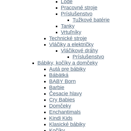
Lode
Pracovné stroje
Príslušenstvo
Tužkové batérie
Tanky
Vrtuľníky
Technické stroje
Vláčiky a električky
Vláčikové dráhy
Príslušenstvo
Bábiky, kočíky a domčeky
Autá pre bábiky
Bábätká
BABY Born
Barbie
Česacie hlavy
Cry Babies
Domčeky
Enchantimals
Kindi Kids
Klasické bábiky
Kočíky