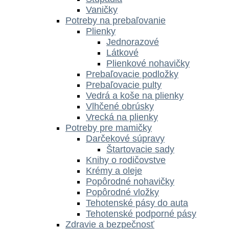
Vaničky
Potreby na prebaľovanie
Plienky
Jednorazové
Látkové
Plienkové nohavičky
Prebaľovacie podložky
Prebaľovacie pulty
Vedrá a koše na plienky
Vlhčené obrúsky
Vrecká na plienky
Potreby pre mamičky
Darčekové súpravy
Štartovacie sady
Knihy o rodičovstve
Krémy a oleje
Popôrodné nohavičky
Popôrodné vložky
Tehotenské pásy do auta
Tehotenské podporné pásy
Zdravie a bezpečnosť