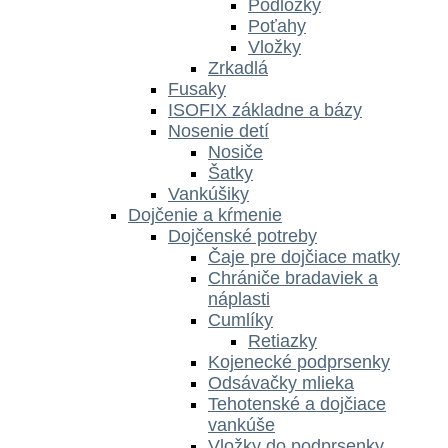
Podložky
Poťahy
Vložky
Zrkadlá
Fusaky
ISOFIX základne a bázy
Nosenie detí
Nosiče
Šatky
Vankúšiky
Dojčenie a kŕmenie
Dojčenské potreby
Čaje pre dojčiace matky
Chrániče bradaviek a
náplasti
Cumlíky
Retiazky
Kojenecké podprsenky
Odsávačky mlieka
Tehotenské a dojčiace
vankúše
Vložky do podprsenky