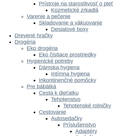
Prístroje na starostlivosť o pleť
Kozmetické zrkadlá
Varenie a pečenie
Skladovanie a vákuovanie
Desiatové boxy
Drevené hračky
Drogéria
Eko drogéria
Eko čistiace prostriedky
Hygienické potreby
Dámska hygiena
Intímna hygiena
Inkontinenčné pomôcky
Pre bábätká
Cesta k dieťatku
Tehotenstvo
Tehotenské rolničky
Cestovanie
Autosedačky
Príslušenstvo
Adaptéry