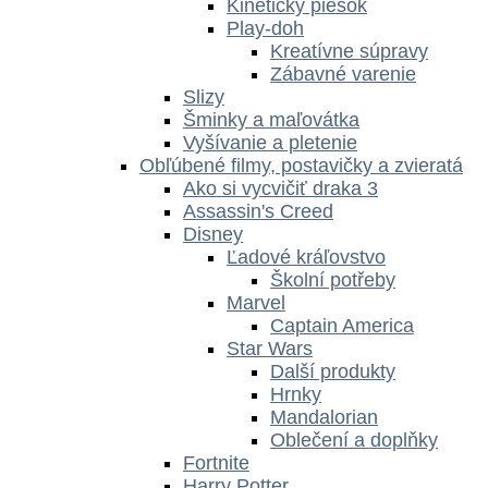
Kinetický piesok
Play-doh
Kreatívne súpravy
Zábavné varenie
Slizy
Šminky a maľovátka
Vyšívanie a pletenie
Obľúbené filmy, postavičky a zvieratá
Ako si vycvičiť draka 3
Assassin's Creed
Disney
Ľadové kráľovstvo
Školní potřeby
Marvel
Captain America
Star Wars
Další produkty
Hrnky
Mandalorian
Oblečení a doplňky
Fortnite
Harry Potter