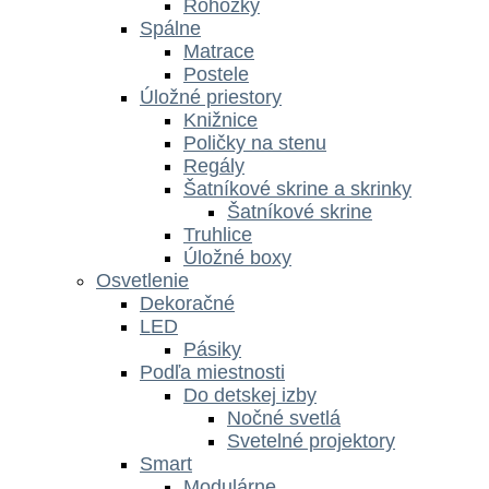
Rohožky
Spálne
Matrace
Postele
Úložné priestory
Knižnice
Poličky na stenu
Regály
Šatníkové skrine a skrinky
Šatníkové skrine
Truhlice
Úložné boxy
Osvetlenie
Dekoračné
LED
Pásiky
Podľa miestnosti
Do detskej izby
Nočné svetlá
Svetelné projektory
Smart
Modulárne