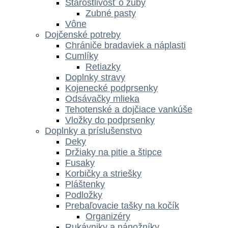
Starostlivosť o zuby
Zubné pasty
Vône
Dojčenské potreby
Chrániče bradaviek a náplasti
Cumlíky
Retiazky
Doplnky stravy
Kojenecké podprsenky
Odsávačky mlieka
Tehotenské a dojčiace vankúše
Vložky do podprsenky
Doplnky a príslušenstvo
Deky
Držiaky na pitie a štipce
Fusaky
Korbičky a striešky
Pláštenky
Podložky
Prebaľovacie tašky na kočík
Organizéry
Rukávniky a nánožníky