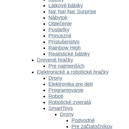
Látkové bábiky
Na! Na! Na! Surprise
Nábytok
Oblečenie
Postieľky
Princezné
Príslušenstvo
Rainbow High
Realistické bábiky
Drevené hračky
Pre najmenších
Elektronické a robotické hračky
Drony
Elektronika pre deti
Programovanie
Roboti
Robotické zvieratá
SmartToys
Drony
Podvodné
Pre začiatočníkov