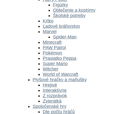
Figúrky
Oblečenie a kostýmy
Školské potreby
Krtko
Ľadové kráľovstvo
Marvel
Spider-Man
Minecraft
PAW Patrol
Pokémon
Prasiatko Peppa
Super Mario
Witcher
World of Warcraft
Plyšové hračky a maňušky
Hrejivé
Interaktívne
Z rozprávok
Zvieratká
Spoločenské hry
Dle počtu hráčů