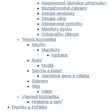
Angelsound (domáce ultrazvuky)
Bezpečnostné zábrany
Detské pestúnky
Detské váhy
Inteligentné ponožky
Monitory dychu
Odsávačky hlienov
Telová kozmetika
Nechty
Manikúry
Nožnice
Ruky
Mydlá
Sprcha a kúpeľ
Sprchové peny a mlieka
Súpravy
Telo
Oleje
Vlasová kozmetika
Hrebene a kefy
Figurky a zvířátka