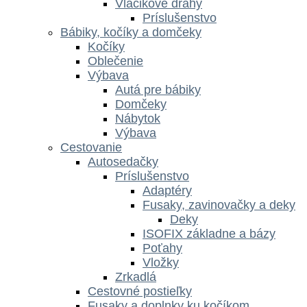
Vláčikové dráhy
Príslušenstvo
Bábiky, kočíky a domčeky
Kočíky
Oblečenie
Výbava
Autá pre bábiky
Domčeky
Nábytok
Výbava
Cestovanie
Autosedačky
Príslušenstvo
Adaptéry
Fusaky, zavinovačky a deky
Deky
ISOFIX základne a bázy
Poťahy
Vložky
Zrkadlá
Cestovné postieľky
Fusaky a doplnky ku kočíkom