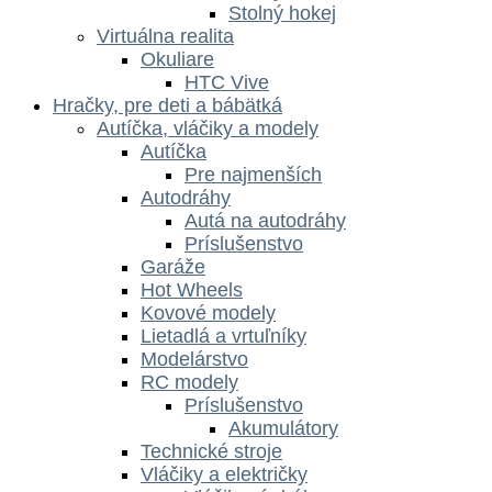
Stolný hokej
Virtuálna realita
Okuliare
HTC Vive
Hračky, pre deti a bábätká
Autíčka, vláčiky a modely
Autíčka
Pre najmenších
Autodráhy
Autá na autodráhy
Príslušenstvo
Garáže
Hot Wheels
Kovové modely
Lietadlá a vrtuľníky
Modelárstvo
RC modely
Príslušenstvo
Akumulátory
Technické stroje
Vláčiky a električky