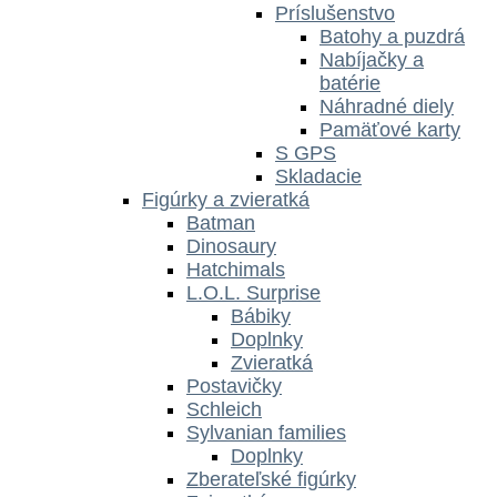
Príslušenstvo
Batohy a puzdrá
Nabíjačky a
batérie
Náhradné diely
Pamäťové karty
S GPS
Skladacie
Figúrky a zvieratká
Batman
Dinosaury
Hatchimals
L.O.L. Surprise
Bábiky
Doplnky
Zvieratká
Postavičky
Schleich
Sylvanian families
Doplnky
Zberateľské figúrky