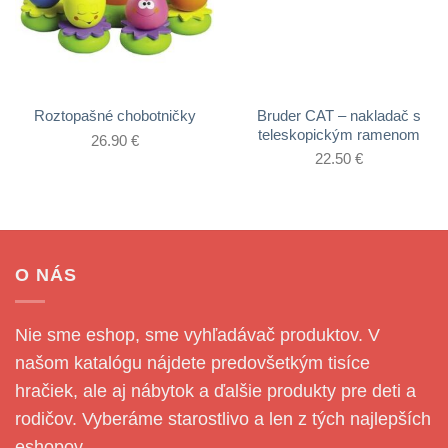
Bruder CAT – nakladač s
Roztopašné chobotničky
teleskopickým ramenom
26.90
€
22.50
€
O NÁS
Nie sme eshop, sme vyhľadávač produktov. V
našom katalógu nájdete predovšetkým tisíce
hračiek, ale aj nábytok a ďalšie produkty pre deti a
rodičov. Vyberáme starostlivo a len z tých najlepších
eshopov.