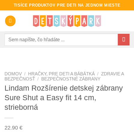
Skip
TISÍCE PRODUKTOV PRE DETI NA JEDNOM MIESTE
to
content
Hľadať:
DOMOV
/
HRAČKY, PRE DETI A BÁBÄTKÁ
/
ZDRAVIE A
BEZPEČNOSŤ
/
BEZPEČNOSTNÉ ZÁBRANY
Lindam Rozšírenie detskej zábrany
Sure Shut a Easy fit 14 cm,
strieborná
22.90
€