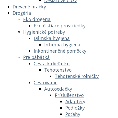
Desiatové boxy
Drevené hračky
Drogéria
Eko drogéria
Eko čistiace prostriedky
Hygienické potreby
Dámska hygiena
Intímna hygiena
Inkontinenčné pomôcky
Pre bábätká
Cesta k dieťatku
Tehotenstvo
Tehotenské rolničky
Cestovanie
Autosedačky
Príslušenstvo
Adaptéry
Podložky
Poťahy