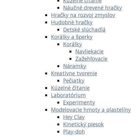
Kúzelné čítanie
Náučné drevené hračky
Hračky na rozvoj zmyslov
Hudobné hračky
Detské slúchadlá
Korálky a šperky
Korálky
Navliekacie
Zažehľovacie
Náramky
Kreatívne tvorenie
Pečiatky
Kúzelné čítanie
Laboratórium
Experimenty
Modelovacie hmoty a plastelíny
Hey Clay
Kinetický piesok
Play-doh