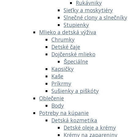
Rukávniky
Sieťky a moskytiéry
Slnečné clony a slnečníky
Stupienky
Mlieko a detská výživa
Chrumky
Detské čaje
Dojčenské mlieko
Špeciálne
Kapsičky
Kaše
Príkrmy
Sušienky a piškóty
Oblečenie
Body
Potreby na kúpanie
Detská kozmetika
Detské oleje a krémy
Krémy na zapareniny