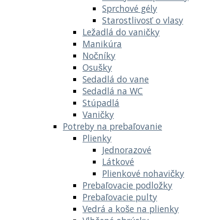
Sprchové gély
Starostlivosť o vlasy
Ležadlá do vaničky
Manikúra
Nočníky
Osušky
Sedadlá do vane
Sedadlá na WC
Stúpadlá
Vaničky
Potreby na prebaľovanie
Plienky
Jednorazové
Látkové
Plienkové nohavičky
Prebaľovacie podložky
Prebaľovacie pulty
Vedrá a koše na plienky