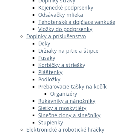
Doplnky stravy
Kojenecké podprsenky
Odsávačky mlieka
Tehotenské a dojčiace vankúše
Vložky do podprsenky
Doplnky a príslušenstvo
Deky
Držiaky na pitie a štipce
Fusaky
Korbičky a striešky
Pláštenky
Podložky
Prebaľovacie tašky na kočík
Organizéry
Rukávniky a nánožníky
Sieťky a moskytiéry
Slnečné clony a slnečníky
Stupienky
Elektronické a robotické hračky