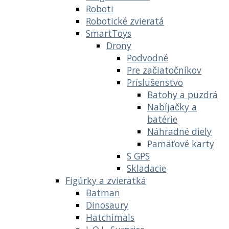
Roboti
Robotické zvieratá
SmartToys
Drony
Podvodné
Pre začiatočníkov
Príslušenstvo
Batohy a puzdrá
Nabíjačky a
batérie
Náhradné diely
Pamäťové karty
S GPS
Skladacie
Figúrky a zvieratká
Batman
Dinosaury
Hatchimals