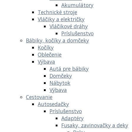
Akumulátory
Technické stroje
Vláčiky a električky
Vláčikové dráhy
Príslušenstvo
Bábiky, kočíky a domčeky
Kočíky
Oblečenie
Výbava
Autá pre bábiky
Domčeky
Nábytok
Výbava
Cestovanie
Autosedačky
Príslušenstvo
Adaptéry
Fusaky, zavinovačky a deky