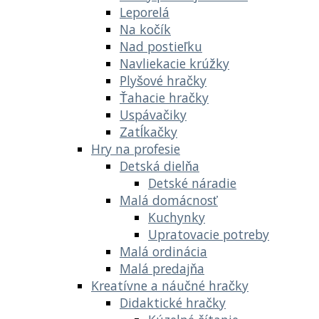
Leporelá
Na kočík
Nad postieľku
Navliekacie krúžky
Plyšové hračky
Ťahacie hračky
Uspávačiky
Zatĺkačky
Hry na profesie
Detská dielňa
Detské náradie
Malá domácnosť
Kuchynky
Upratovacie potreby
Malá ordinácia
Malá predajňa
Kreatívne a náučné hračky
Didaktické hračky