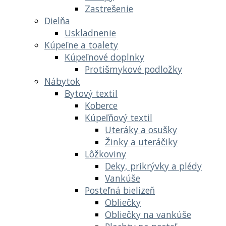
Zastrešenie
Dielňa
Uskladnenie
Kúpeľne a toalety
Kúpeľnové doplnky
Protišmykové podložky
Nábytok
Bytový textil
Koberce
Kúpeľňový textil
Uteráky a osušky
Žinky a uteráčiky
Lôžkoviny
Deky, prikrývky a plédy
Vankúše
Posteľná bielizeň
Obliečky
Obliečky na vankúše