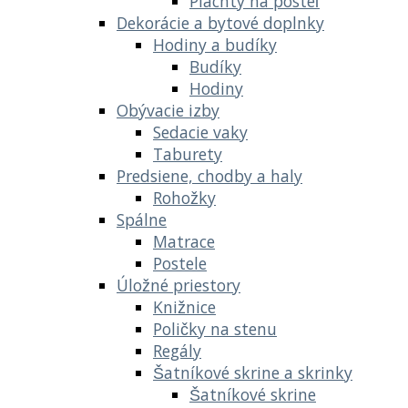
Plachty na posteľ
Dekorácie a bytové doplnky
Hodiny a budíky
Budíky
Hodiny
Obývacie izby
Sedacie vaky
Taburety
Predsiene, chodby a haly
Rohožky
Spálne
Matrace
Postele
Úložné priestory
Knižnice
Poličky na stenu
Regály
Šatníkové skrine a skrinky
Šatníkové skrine