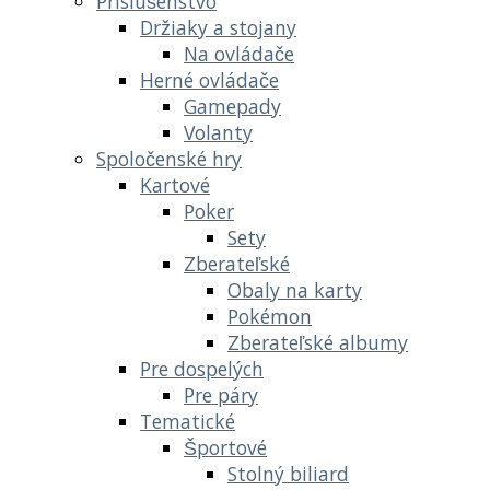
Príslušenstvo
Držiaky a stojany
Na ovládače
Herné ovládače
Gamepady
Volanty
Spoločenské hry
Kartové
Poker
Sety
Zberateľské
Obaly na karty
Pokémon
Zberateľské albumy
Pre dospelých
Pre páry
Tematické
Športové
Stolný biliard