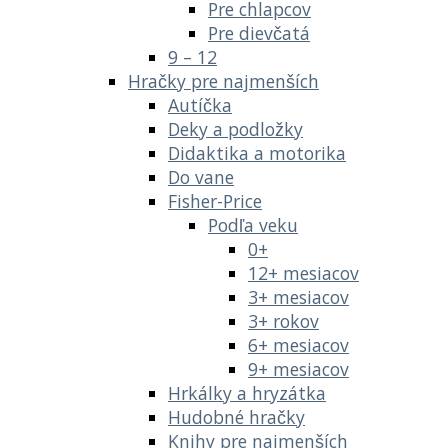
Pre chlapcov
Pre dievčatá
9 – 12
Hračky pre najmenších
Autíčka
Deky a podložky
Didaktika a motorika
Do vane
Fisher-Price
Podľa veku
0+
12+ mesiacov
3+ mesiacov
3+ rokov
6+ mesiacov
9+ mesiacov
Hrkálky a hryzátka
Hudobné hračky
Knihy pre najmenších