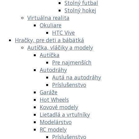
Stolný futbal
Stolný hokej
Virtuálna realita
Okuliare
HTC Vive
Hračky, pre deti a bábätká
Autíčka, vláčiky a modely
Autíčka
Pre najmenších
Autodráhy
Autá na autodráhy
Príslušenstvo
Garáže
Hot Wheels
Kovové modely
Lietadlá a vrtuľníky
Modelárstvo
RC modely
Príslušenstvo