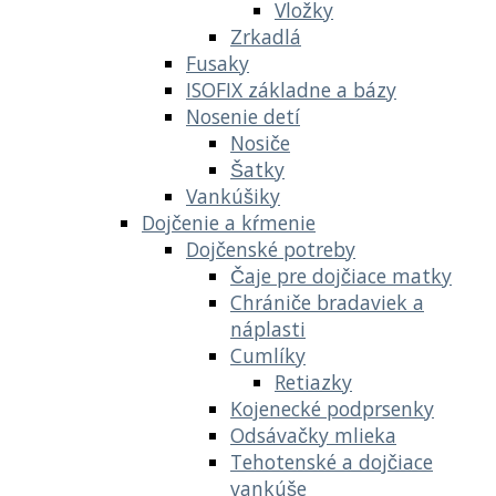
Vložky
Zrkadlá
Fusaky
ISOFIX základne a bázy
Nosenie detí
Nosiče
Šatky
Vankúšiky
Dojčenie a kŕmenie
Dojčenské potreby
Čaje pre dojčiace matky
Chrániče bradaviek a
náplasti
Cumlíky
Retiazky
Kojenecké podprsenky
Odsávačky mlieka
Tehotenské a dojčiace
vankúše