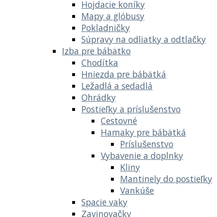
Hojdacie koníky
Mapy a glóbusy
Pokladničky
Súpravy na odliatky a odtlačky
Izba pre bábätko
Chodítka
Hniezda pre bábätká
Ležadlá a sedadlá
Ohrádky
Postieľky a príslušenstvo
Cestovné
Hamaky pre bábätká
Príslušenstvo
Vybavenie a doplnky
Kliny
Mantinely do postieľky
Vankúše
Spacie vaky
Zavinovačky