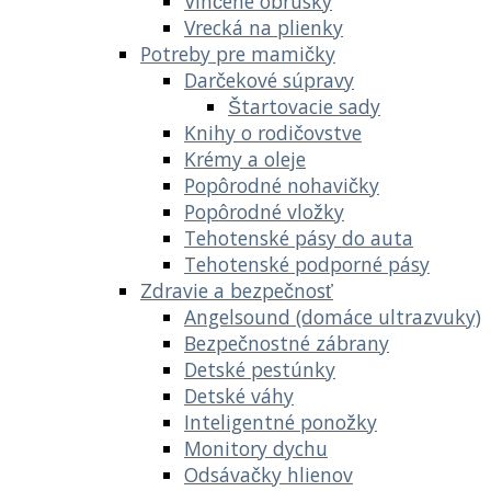
Vlhčené obrúsky
Vrecká na plienky
Potreby pre mamičky
Darčekové súpravy
Štartovacie sady
Knihy o rodičovstve
Krémy a oleje
Popôrodné nohavičky
Popôrodné vložky
Tehotenské pásy do auta
Tehotenské podporné pásy
Zdravie a bezpečnosť
Angelsound (domáce ultrazvuky)
Bezpečnostné zábrany
Detské pestúnky
Detské váhy
Inteligentné ponožky
Monitory dychu
Odsávačky hlienov