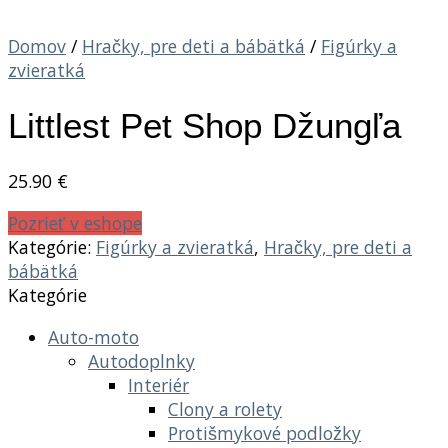
Domov
/
Hračky, pre deti a bábätká
/
Figúrky a
zvieratká
Littlest Pet Shop Džungľa
25.90
€
Pozrieť v eshope
Kategórie:
Figúrky a zvieratká
,
Hračky, pre deti a
bábätká
Kategórie
Auto-moto
Autodoplnky
Interiér
Clony a rolety
Protišmykové podložky