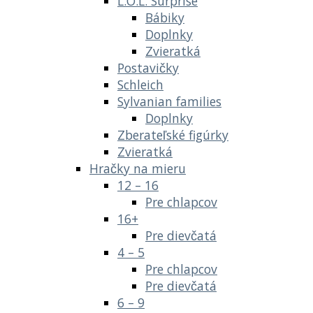
L.O.L. Surprise
Bábiky
Doplnky
Zvieratká
Postavičky
Schleich
Sylvanian families
Doplnky
Zberateľské figúrky
Zvieratká
Hračky na mieru
12 – 16
Pre chlapcov
16+
Pre dievčatá
4 – 5
Pre chlapcov
Pre dievčatá
6 – 9