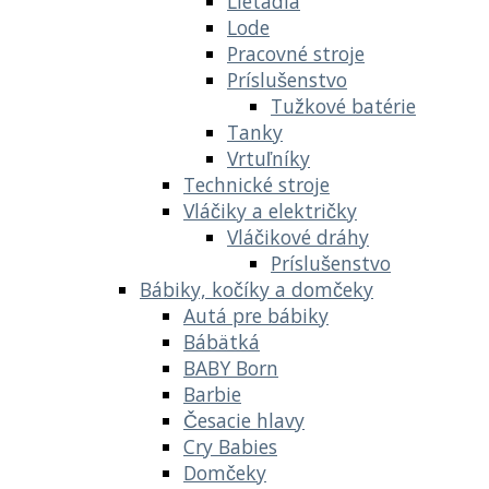
Lietadlá
Lode
Pracovné stroje
Príslušenstvo
Tužkové batérie
Tanky
Vrtuľníky
Technické stroje
Vláčiky a električky
Vláčikové dráhy
Príslušenstvo
Bábiky, kočíky a domčeky
Autá pre bábiky
Bábätká
BABY Born
Barbie
Česacie hlavy
Cry Babies
Domčeky