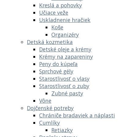
Kreslá a pohovky
Učiace veže
Uskladnenie hračiek
Koše
Organizéry
Detská kozmetika
Detské oleje a krémy
Krémy na zapareniny
Peny do kúpeľa
Sprchové gély
Starostlivosť o vlasy
Starostlivosť o zuby
Zubné pasty
Vône
Dojčenské potreby
Chrániče bradaviek a náplasti
Cumlíky
Retiazky