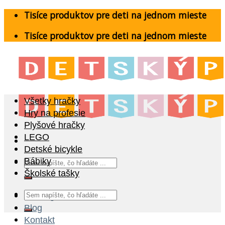
Skip
Tisíce produktov pre deti na jednom mieste
to
Tisíce produktov pre deti na jednom mieste
content
Všetky hračky
Hry na profesie
Plyšové hračky
LEGO
Detské bicykle
Hľadať:
Bábiky
Školské tašky
Hľadať:
Katalóg
Blog
Kontakt