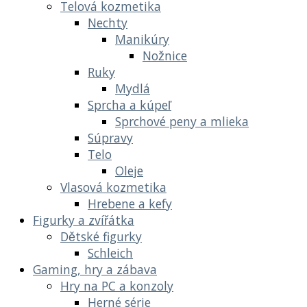
Telová kozmetika
Nechty
Manikúry
Nožnice
Ruky
Mydlá
Sprcha a kúpeľ
Sprchové peny a mlieka
Súpravy
Telo
Oleje
Vlasová kozmetika
Hrebene a kefy
Figurky a zvířátka
Dětské figurky
Schleich
Gaming, hry a zábava
Hry na PC a konzoly
Herné série