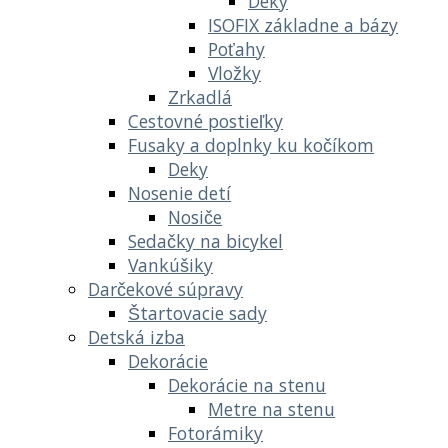
Deky
ISOFIX základne a bázy
Poťahy
Vložky
Zrkadlá
Cestovné postieľky
Fusaky a doplnky ku kočíkom
Deky
Nosenie detí
Nosiče
Sedačky na bicykel
Vankúšiky
Darčekové súpravy
Štartovacie sady
Detská izba
Dekorácie
Dekorácie na stenu
Metre na stenu
Fotorámiky