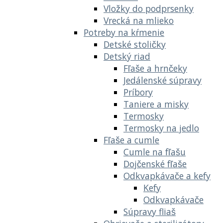
Vložky do podprsenky
Vrecká na mlieko
Potreby na kŕmenie
Detské stoličky
Detský riad
Fľaše a hrnčeky
Jedálenské súpravy
Príbory
Taniere a misky
Termosky
Termosky na jedlo
Fľaše a cumle
Cumle na fľašu
Dojčenské fľaše
Odkvapkávače a kefy
Kefy
Odkvapkávače
Súpravy fliaš