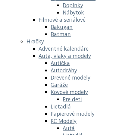
Doplnky
Nábytok
Filmové a seriálové
Bakugan
Batman
Hračky
Adventné kalendáre
Autá, vlaky a modely
Autíčka
Autodráhy
Drevené modely
Garáže
Kovové modely
Pre deti
Lietadlá
Papierové modely
RC Modely
Autá