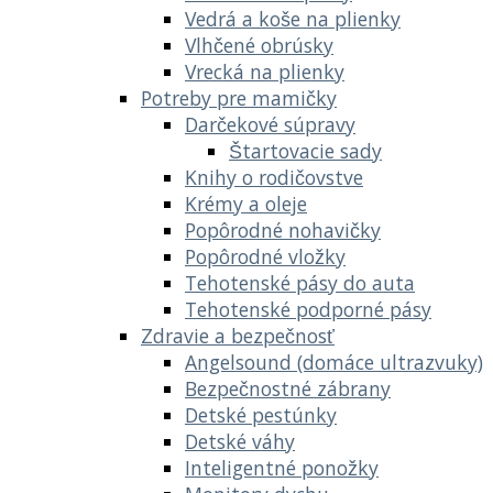
Vedrá a koše na plienky
Vlhčené obrúsky
Vrecká na plienky
Potreby pre mamičky
Darčekové súpravy
Štartovacie sady
Knihy o rodičovstve
Krémy a oleje
Popôrodné nohavičky
Popôrodné vložky
Tehotenské pásy do auta
Tehotenské podporné pásy
Zdravie a bezpečnosť
Angelsound (domáce ultrazvuky)
Bezpečnostné zábrany
Detské pestúnky
Detské váhy
Inteligentné ponožky