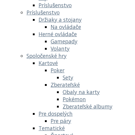
Príslušenstvo
Príslušenstvo
Držiaky a stojany
Na ovládače
Herné ovládače
Gamepady
Volanty
Spoločenské hry
Kartové
Poker
Sety
Zberateľské
Obaly na karty
Pokémon
Zberateľské albumy
Pre dospelých
Pre páry
Tematické