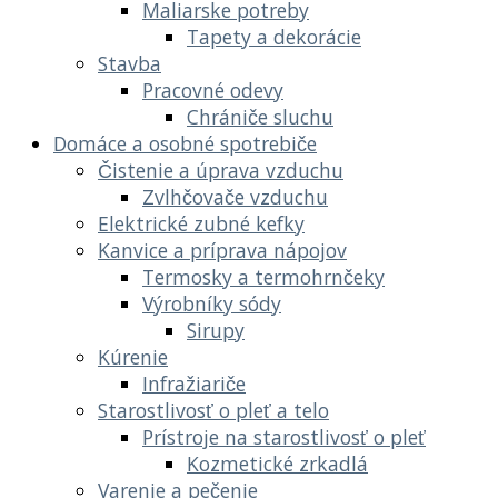
Maliarske potreby
Tapety a dekorácie
Stavba
Pracovné odevy
Chrániče sluchu
Domáce a osobné spotrebiče
Čistenie a úprava vzduchu
Zvlhčovače vzduchu
Elektrické zubné kefky
Kanvice a príprava nápojov
Termosky a termohrnčeky
Výrobníky sódy
Sirupy
Kúrenie
Infražiariče
Starostlivosť o pleť a telo
Prístroje na starostlivosť o pleť
Kozmetické zrkadlá
Varenie a pečenie