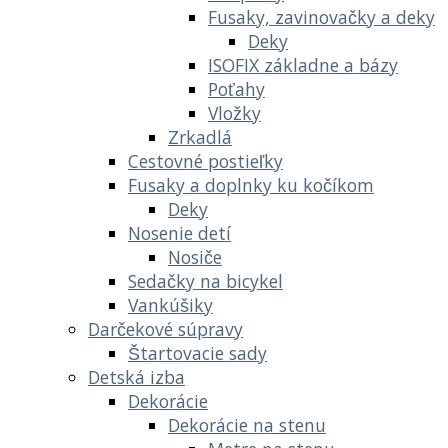
Fusaky, zavinovačky a deky
Deky
ISOFIX základne a bázy
Poťahy
Vložky
Zrkadlá
Cestovné postieľky
Fusaky a doplnky ku kočíkom
Deky
Nosenie detí
Nosiče
Sedačky na bicykel
Vankúšiky
Darčekové súpravy
Štartovacie sady
Detská izba
Dekorácie
Dekorácie na stenu