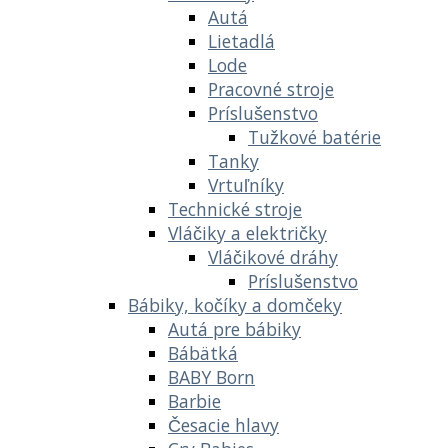
Autá
Lietadlá
Lode
Pracovné stroje
Príslušenstvo
Tužkové batérie
Tanky
Vrtuľníky
Technické stroje
Vláčiky a električky
Vláčikové dráhy
Príslušenstvo
Bábiky, kočíky a domčeky
Autá pre bábiky
Bábätká
BABY Born
Barbie
Česacie hlavy