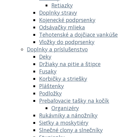
Retiazky
Doplnky stravy
Kojenecké podprsenky
Odsávačky mlieka
Tehotenské a dojčiace vankúše
Vložky do podprsenky
Doplnky a príslušenstvo
Deky
Držiaky na pitie a štipce
Fusaky
Korbičky a striešky
Pláštenky
Podložky
Prebaľovacie tašky na kočík
Organizéry
Rukávniky a nánožníky
Sieťky a moskytiéry
Slnečné clony a slnečníky