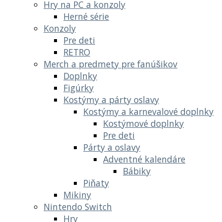
Hry na PC a konzoly
Herné série
Konzoly
Pre deti
RETRO
Merch a predmety pre fanúšikov
Doplnky
Figúrky
Kostýmy a párty oslavy
Kostýmy a karnevalové doplnky
Kostýmové doplnky
Pre deti
Párty a oslavy
Adventné kalendáre
Bábiky
Piňaty
Mikiny
Nintendo Switch
Hry