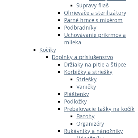
Súpravy fliaš
Ohrievače a sterilizátory
Parné hrnce s mixérom
Podbradníky
Uchovávanie príkrmov a
mlieka
Kočíky
Doplnky a príslušenstvo
Držiaky na pitie a štipce
Korbičky a striešky
Striešky
Vaničky
Pláštenky
Podložky
Prebaľovacie tašky na kočík
Batohy
Organizéry
Rukávniky a nánožníky