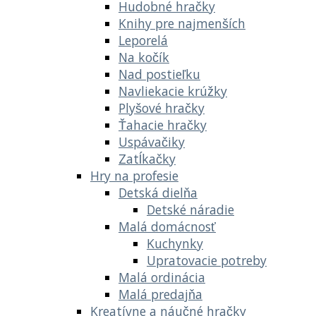
Hudobné hračky
Knihy pre najmenších
Leporelá
Na kočík
Nad postieľku
Navliekacie krúžky
Plyšové hračky
Ťahacie hračky
Uspávačiky
Zatĺkačky
Hry na profesie
Detská dielňa
Detské náradie
Malá domácnosť
Kuchynky
Upratovacie potreby
Malá ordinácia
Malá predajňa
Kreatívne a náučné hračky