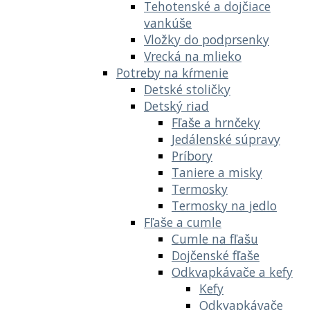
Tehotenské a dojčiace
vankúše
Vložky do podprsenky
Vrecká na mlieko
Potreby na kŕmenie
Detské stoličky
Detský riad
Fľaše a hrnčeky
Jedálenské súpravy
Príbory
Taniere a misky
Termosky
Termosky na jedlo
Fľaše a cumle
Cumle na fľašu
Dojčenské fľaše
Odkvapkávače a kefy
Kefy
Odkvapkávače