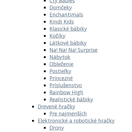
Cry Babies
Domčeky
Enchantimals
Kindi Kids
Klasické bábiky
Kočíky
Látkové bábiky
Na! Na! Na! Surprise
Nábytok
Oblečenie
Postieľky
Princezné
Príslušenstvo
Rainbow High
Realistické bábiky
Drevené hračky
Pre najmenších
Elektronické a robotické hračky
Drony