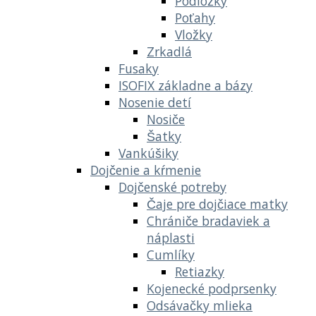
Podložky
Poťahy
Vložky
Zrkadlá
Fusaky
ISOFIX základne a bázy
Nosenie detí
Nosiče
Šatky
Vankúšiky
Dojčenie a kŕmenie
Dojčenské potreby
Čaje pre dojčiace matky
Chrániče bradaviek a
náplasti
Cumlíky
Retiazky
Kojenecké podprsenky
Odsávačky mlieka