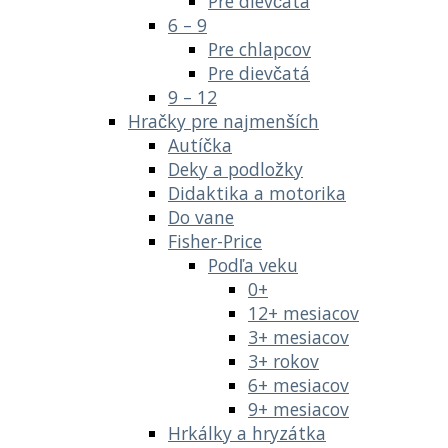
Pre dievčatá
6 – 9
Pre chlapcov
Pre dievčatá
9 – 12
Hračky pre najmenších
Autíčka
Deky a podložky
Didaktika a motorika
Do vane
Fisher-Price
Podľa veku
0+
12+ mesiacov
3+ mesiacov
3+ rokov
6+ mesiacov
9+ mesiacov
Hrkálky a hryzátka