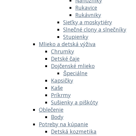
Nánožníky
Rukavice
Rukávniky
Sieťky a moskytiéry
Slnečné clony a slnečníky
Stupienky
Mlieko a detská výživa
Chrumky
Detské čaje
Dojčenské mlieko
Špeciálne
Kapsičky
Kaše
Príkrmy
Sušienky a piškóty
Oblečenie
Body
Potreby na kúpanie
Detská kozmetika