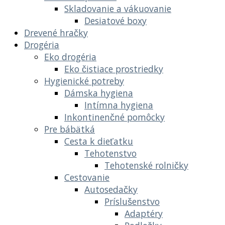
Skladovanie a vákuovanie
Desiatové boxy
Drevené hračky
Drogéria
Eko drogéria
Eko čistiace prostriedky
Hygienické potreby
Dámska hygiena
Intímna hygiena
Inkontinenčné pomôcky
Pre bábätká
Cesta k dieťatku
Tehotenstvo
Tehotenské rolničky
Cestovanie
Autosedačky
Príslušenstvo
Adaptéry