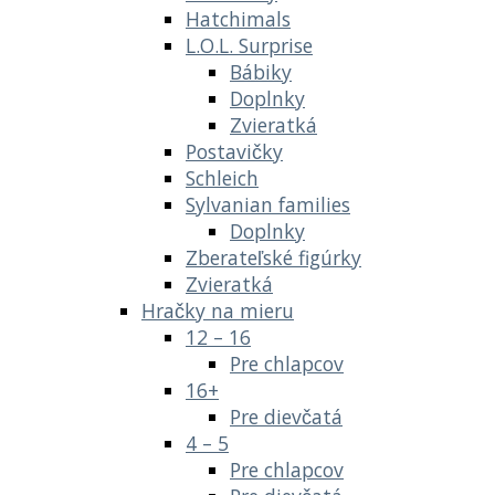
Hatchimals
L.O.L. Surprise
Bábiky
Doplnky
Zvieratká
Postavičky
Schleich
Sylvanian families
Doplnky
Zberateľské figúrky
Zvieratká
Hračky na mieru
12 – 16
Pre chlapcov
16+
Pre dievčatá
4 – 5
Pre chlapcov