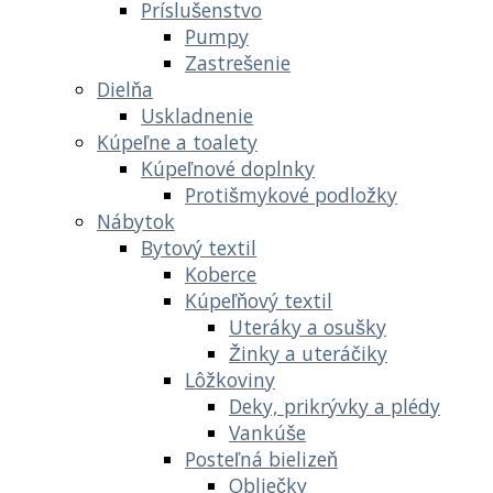
Príslušenstvo
Pumpy
Zastrešenie
Dielňa
Uskladnenie
Kúpeľne a toalety
Kúpeľnové doplnky
Protišmykové podložky
Nábytok
Bytový textil
Koberce
Kúpeľňový textil
Uteráky a osušky
Žinky a uteráčiky
Lôžkoviny
Deky, prikrývky a plédy
Vankúše
Posteľná bielizeň
Obliečky