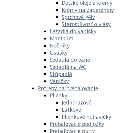
Detské oleje a krémy
Krémy na zapareniny
Sprchové gély
Starostlivosť o vlasy
Ležadlá do vaničky
Manikúra
Nočníky
Osušky
Sedadlá do vane
Sedadlá na WC
Stúpadlá
Vaničky
Potreby na prebaľovanie
Plienky
Jednorazové
Látkové
Plienkové nohavičky
Prebaľovacie podložky
Prebaľovacie pulty