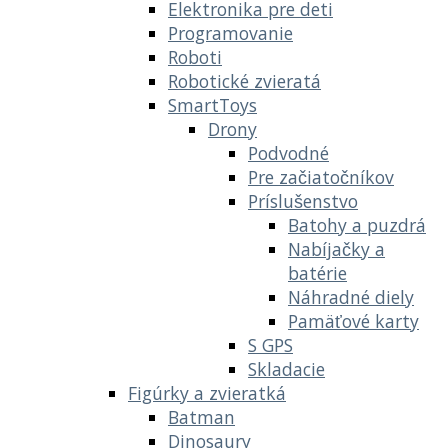
Elektronika pre deti
Programovanie
Roboti
Robotické zvieratá
SmartToys
Drony
Podvodné
Pre začiatočníkov
Príslušenstvo
Batohy a puzdrá
Nabíjačky a
batérie
Náhradné diely
Pamäťové karty
S GPS
Skladacie
Figúrky a zvieratká
Batman
Dinosaury