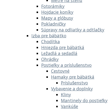
Metre na stenu
Fotorámiky
Hojdacie koníky
Mapy a glóbusy
Pokladničky
Súpravy na odliatky a odtlačky
Izba pre bábätko
Chodítka
Hniezda pre bábätká
Ležadlá a sedadlá
Ohrádky
Postieľky a príslušenstvo
Cestovné
Hamaky pre bábätká
Príslušenstvo
Vybavenie a doplnky
Kliny
Mantinely do postieľky
Vankúše