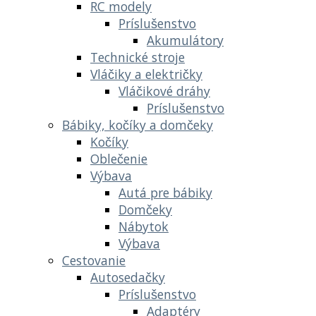
RC modely
Príslušenstvo
Akumulátory
Technické stroje
Vláčiky a električky
Vláčikové dráhy
Príslušenstvo
Bábiky, kočíky a domčeky
Kočíky
Oblečenie
Výbava
Autá pre bábiky
Domčeky
Nábytok
Výbava
Cestovanie
Autosedačky
Príslušenstvo
Adaptéry