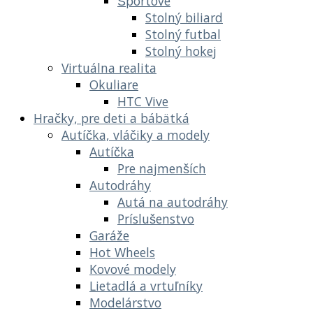
Športové
Stolný biliard
Stolný futbal
Stolný hokej
Virtuálna realita
Okuliare
HTC Vive
Hračky, pre deti a bábätká
Autíčka, vláčiky a modely
Autíčka
Pre najmenších
Autodráhy
Autá na autodráhy
Príslušenstvo
Garáže
Hot Wheels
Kovové modely
Lietadlá a vrtuľníky
Modelárstvo