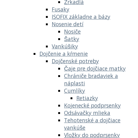
Zrkadlá
Fusaky
ISOFIX základne a bázy
Nosenie detí
Nosiče
Šatky
Vankúšiky
Dojčenie a kŕmenie
Dojčenské potreby
Čaje pre dojčiace matky
Chrániče bradaviek a
náplasti
Cumlíky
Retiazky
Kojenecké podprsenky
Odsávačky mlieka
Tehotenské a dojčiace
vankúše
Vložky do podprsenky