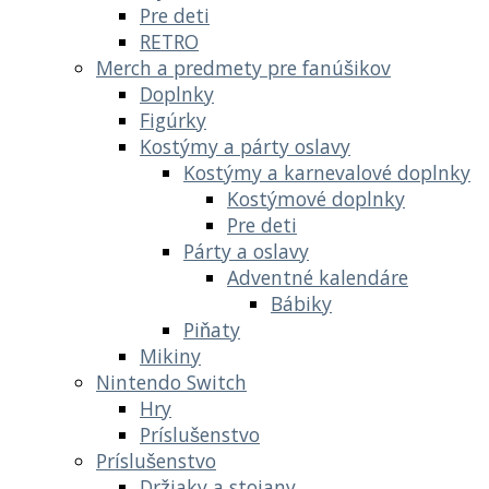
Pre deti
RETRO
Merch a predmety pre fanúšikov
Doplnky
Figúrky
Kostýmy a párty oslavy
Kostýmy a karnevalové doplnky
Kostýmové doplnky
Pre deti
Párty a oslavy
Adventné kalendáre
Bábiky
Piňaty
Mikiny
Nintendo Switch
Hry
Príslušenstvo
Príslušenstvo
Držiaky a stojany