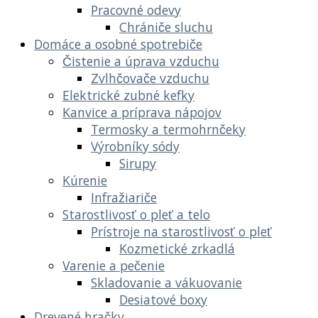
Pracovné odevy
Chrániče sluchu
Domáce a osobné spotrebiče
Čistenie a úprava vzduchu
Zvlhčovače vzduchu
Elektrické zubné kefky
Kanvice a príprava nápojov
Termosky a termohrnčeky
Výrobníky sódy
Sirupy
Kúrenie
Infražiariče
Starostlivosť o pleť a telo
Prístroje na starostlivosť o pleť
Kozmetické zrkadlá
Varenie a pečenie
Skladovanie a vákuovanie
Desiatové boxy
Drevené hračky