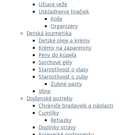
Učiace veže
Uskladnenie hračiek
Koše
Organizéry
Detská kozmetika
Detské oleje a krémy
Krémy na zapareniny
Peny do kúpeľa
Sprchové gély
Starostlivosť o vlasy
Starostlivosť o zuby
Zubné pasty
Vône
Dojčenské potreby
Chrániče bradaviek a náplasti
Cumlíky
Retiazky
Doplnky stravy
Kojenecké podprsenky