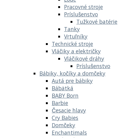
Pracovné stroje
Príslušenstvo
Tužkové batérie
Tanky
Vrtuľníky
Technické stroje
Vláčiky a električky
Vláčikové dráhy
Príslušenstvo
Bábiky, kočíky a domčeky
Autá pre bábiky
Bábätká
BABY Born
Barbie
Česacie hlavy
Cry Babies
Domčeky
Enchantimals