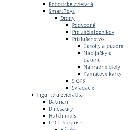
Robotické zvieratá
SmartToys
Drony
Podvodné
Pre začiatočníkov
Príslušenstvo
Batohy a puzdrá
Nabíjačky a
batérie
Náhradné diely
Pamäťové karty
S GPS
Skladacie
Figúrky a zvieratká
Batman
Dinosaury
Hatchimals
L.O.L. Surprise
Bábiky