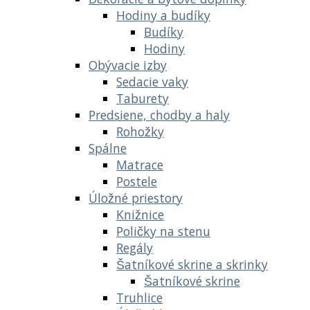
Hodiny a budíky
Budíky
Hodiny
Obývacie izby
Sedacie vaky
Taburety
Predsiene, chodby a haly
Rohožky
Spálne
Matrace
Postele
Úložné priestory
Knižnice
Poličky na stenu
Regály
Šatníkové skrine a skrinky
Šatníkové skrine
Truhlice