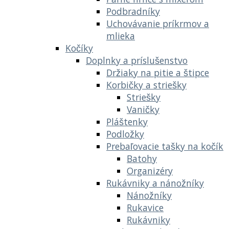
Podbradníky
Uchovávanie príkrmov a
mlieka
Kočíky
Doplnky a príslušenstvo
Držiaky na pitie a štipce
Korbičky a striešky
Striešky
Vaničky
Pláštenky
Podložky
Prebaľovacie tašky na kočík
Batohy
Organizéry
Rukávniky a nánožníky
Nánožníky
Rukavice
Rukávniky