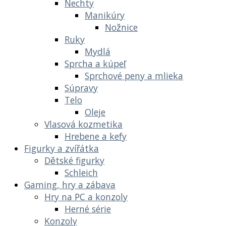
Nechty
Manikúry
Nožnice
Ruky
Mydlá
Sprcha a kúpeľ
Sprchové peny a mlieka
Súpravy
Telo
Oleje
Vlasová kozmetika
Hrebene a kefy
Figurky a zvířátka
Dětské figurky
Schleich
Gaming, hry a zábava
Hry na PC a konzoly
Herné série
Konzoly