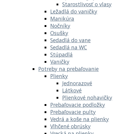
Starostlivosť o vlasy
Ležadlá do vaničky
Manikúra
Nočníky
Osušky
Sedadlá do vane
Sedadlá na WC
Stúpadlá
Vaničky
Potreby na prebaľovanie
Plienky
Jednorazové
Látkové
Plienkové nohavičky
Prebaľovacie podložky
Prebaľovacie pulty
Vedrá a koše na plienky
Vlhčené obrúsky
Vrecká na plienky