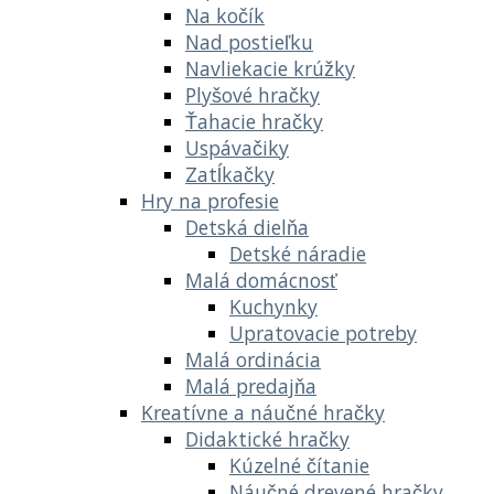
Na kočík
Nad postieľku
Navliekacie krúžky
Plyšové hračky
Ťahacie hračky
Uspávačiky
Zatĺkačky
Hry na profesie
Detská dielňa
Detské náradie
Malá domácnosť
Kuchynky
Upratovacie potreby
Malá ordinácia
Malá predajňa
Kreatívne a náučné hračky
Didaktické hračky
Kúzelné čítanie
Náučné drevené hračky