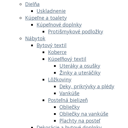
Dielňa
Uskladnenie
Kúpeľne a toalety
Kúpeľnové doplnky
Protišmykové podložky
Nábytok
Bytový textil
Koberce
Kúpeľňový textil
Uteráky a osušky
Žinky a uteráčiky
Lôžkoviny
Deky, prikrývky a plédy
Vankúše
Posteľná bielizeň
Obliečky
Obliečky na vankúše
Plachty na posteľ
Dekorácie a bytové doplnky