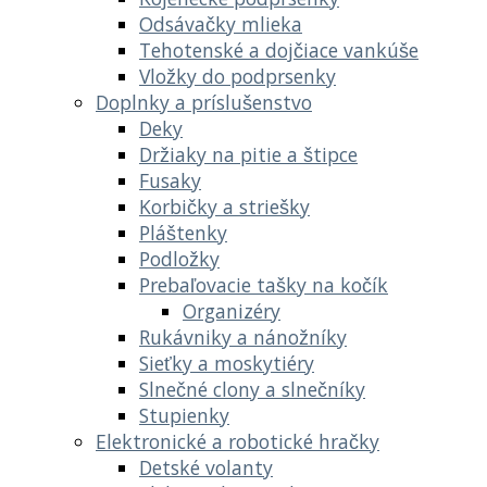
Odsávačky mlieka
Tehotenské a dojčiace vankúše
Vložky do podprsenky
Doplnky a príslušenstvo
Deky
Držiaky na pitie a štipce
Fusaky
Korbičky a striešky
Pláštenky
Podložky
Prebaľovacie tašky na kočík
Organizéry
Rukávniky a nánožníky
Sieťky a moskytiéry
Slnečné clony a slnečníky
Stupienky
Elektronické a robotické hračky
Detské volanty