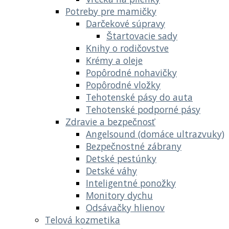
Potreby pre mamičky
Darčekové súpravy
Štartovacie sady
Knihy o rodičovstve
Krémy a oleje
Popôrodné nohavičky
Popôrodné vložky
Tehotenské pásy do auta
Tehotenské podporné pásy
Zdravie a bezpečnosť
Angelsound (domáce ultrazvuky)
Bezpečnostné zábrany
Detské pestúnky
Detské váhy
Inteligentné ponožky
Monitory dychu
Odsávačky hlienov
Telová kozmetika