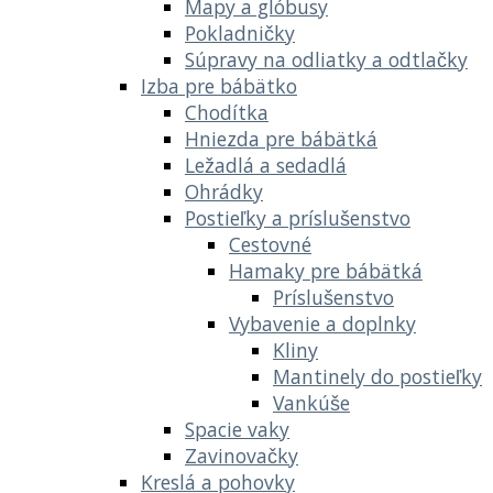
Mapy a glóbusy
Pokladničky
Súpravy na odliatky a odtlačky
Izba pre bábätko
Chodítka
Hniezda pre bábätká
Ležadlá a sedadlá
Ohrádky
Postieľky a príslušenstvo
Cestovné
Hamaky pre bábätká
Príslušenstvo
Vybavenie a doplnky
Kliny
Mantinely do postieľky
Vankúše
Spacie vaky
Zavinovačky
Kreslá a pohovky