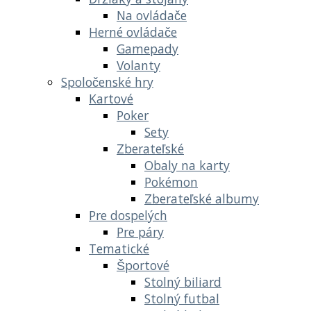
Na ovládače
Herné ovládače
Gamepady
Volanty
Spoločenské hry
Kartové
Poker
Sety
Zberateľské
Obaly na karty
Pokémon
Zberateľské albumy
Pre dospelých
Pre páry
Tematické
Športové
Stolný biliard
Stolný futbal