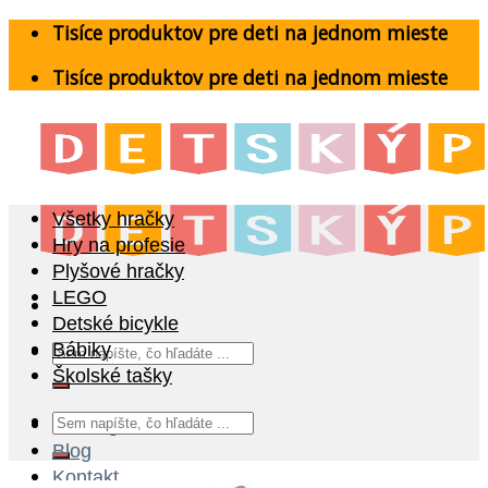
Skip
Tisíce produktov pre deti na jednom mieste
to
Tisíce produktov pre deti na jednom mieste
content
Všetky hračky
Hry na profesie
Plyšové hračky
LEGO
Detské bicykle
Hľadať:
Bábiky
Školské tašky
Hľadať:
Katalóg
Blog
Kontakt