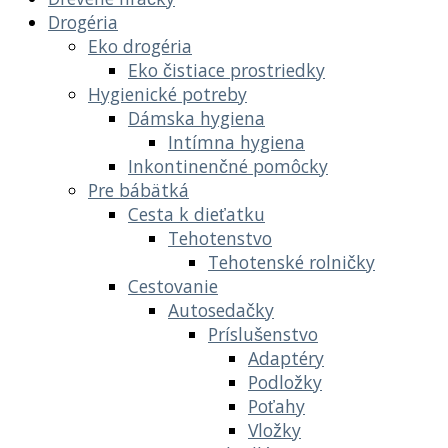
Drogéria
Eko drogéria
Eko čistiace prostriedky
Hygienické potreby
Dámska hygiena
Intímna hygiena
Inkontinenčné pomôcky
Pre bábätká
Cesta k dieťatku
Tehotenstvo
Tehotenské rolničky
Cestovanie
Autosedačky
Príslušenstvo
Adaptéry
Podložky
Poťahy
Vložky