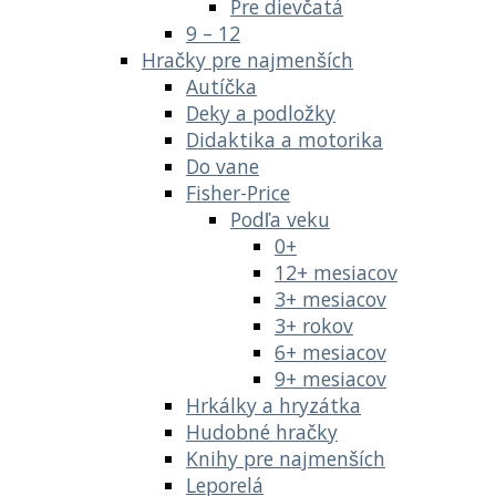
Pre dievčatá
9 – 12
Hračky pre najmenších
Autíčka
Deky a podložky
Didaktika a motorika
Do vane
Fisher-Price
Podľa veku
0+
12+ mesiacov
3+ mesiacov
3+ rokov
6+ mesiacov
9+ mesiacov
Hrkálky a hryzátka
Hudobné hračky
Knihy pre najmenších
Leporelá