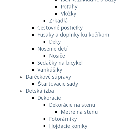
Poťahy
Vložky
Zrkadlá
Cestovné postieľky
Fusaky a doplnky ku kočíkom
Deky
Nosenie detí
Nosiče
Sedačky na bicykel
Vankúšiky
Darčekové súpravy
Štartovacie sady
Detská izba
Dekorácie
Dekorácie na stenu
Metre na stenu
Fotorámiky
Hojdacie koníky