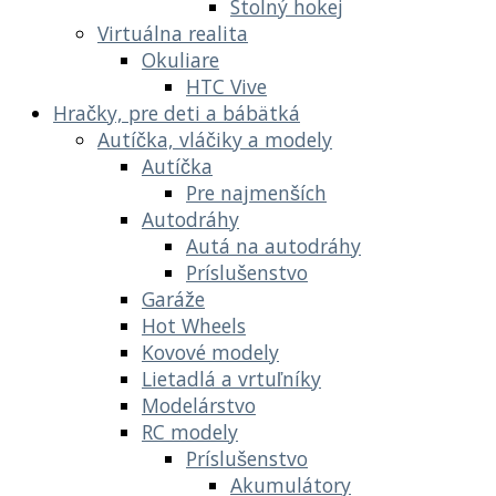
Stolný hokej
Virtuálna realita
Okuliare
HTC Vive
Hračky, pre deti a bábätká
Autíčka, vláčiky a modely
Autíčka
Pre najmenších
Autodráhy
Autá na autodráhy
Príslušenstvo
Garáže
Hot Wheels
Kovové modely
Lietadlá a vrtuľníky
Modelárstvo
RC modely
Príslušenstvo
Akumulátory