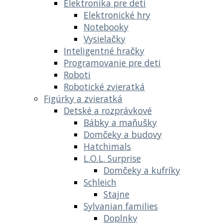
Elektronika pre deti
Elektronické hry
Notebooky
Vysielačky
Inteligentné hračky
Programovanie pre deti
Roboti
Robotické zvieratká
Figúrky a zvieratká
Detské a rozprávkové
Bábky a maňušky
Domčeky a budovy
Hatchimals
L.O.L. Surprise
Domčeky a kufríky
Schleich
Stajne
Sylvanian families
Doplnky