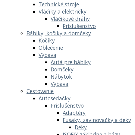
Technické stroje
Vláčiky a električky
Vláčikové dráhy
Príslušenstvo
Bábiky, kočíky a domčeky
Kočíky
Oblečenie
Výbava
Autá pre bábiky
Domčeky
Nábytok
Výbava
Cestovanie
Autosedačky
Príslušenstvo
Adaptéry
Fusaky, zavinovačky a deky
Deky
ISOFIX základne a bázy