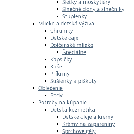
Sieťky a moskytiéry
Slnečné clony a slnečníky
Stupienky
Mlieko a detská výživa
Chrumky
Detské čaje
Dojčenské mlieko
Špeciálne
Kapsičky
Kaše
Príkrmy
Sušienky a piškóty
Oblečenie
Body
Potreby na kúpanie
Detská kozmetika
Detské oleje a krémy
Krémy na zapareniny
Sprchové gély