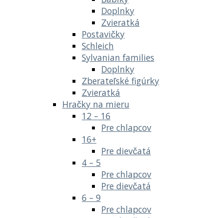
Doplnky
Zvieratká
Postavičky
Schleich
Sylvanian families
Doplnky
Zberateľské figúrky
Zvieratká
Hračky na mieru
12 – 16
Pre chlapcov
16+
Pre dievčatá
4 – 5
Pre chlapcov
Pre dievčatá
6 – 9
Pre chlapcov