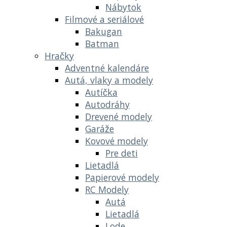
Nábytok
Filmové a seriálové
Bakugan
Batman
Hračky
Adventné kalendáre
Autá, vlaky a modely
Autíčka
Autodráhy
Drevené modely
Garáže
Kovové modely
Pre deti
Lietadlá
Papierové modely
RC Modely
Autá
Lietadlá
Lode