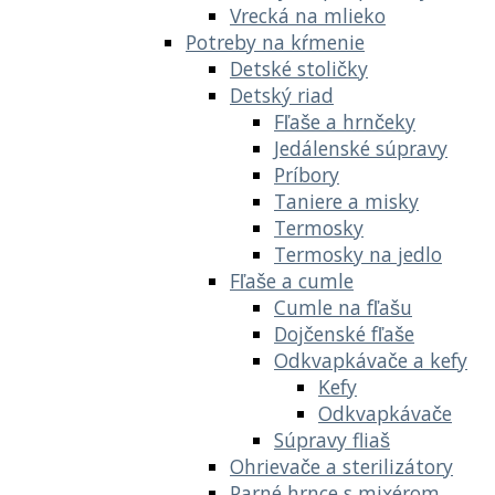
Vrecká na mlieko
Potreby na kŕmenie
Detské stoličky
Detský riad
Fľaše a hrnčeky
Jedálenské súpravy
Príbory
Taniere a misky
Termosky
Termosky na jedlo
Fľaše a cumle
Cumle na fľašu
Dojčenské fľaše
Odkvapkávače a kefy
Kefy
Odkvapkávače
Súpravy fliaš
Ohrievače a sterilizátory
Parné hrnce s mixérom