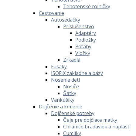
Tehotenské rolničky
Cestovanie
Autosedačky
Príslušenstvo
Adaptéry
Podložky
Poťahy
Vložky
Zrkadlá
Fusaky
ISOFIX základne a bázy
Nosenie detí
Nosiče
Šatky
Vankúšiky
Dojčenie a kŕmenie
Dojčenské potreby
Čaje pre dojčiace matky
Chrániče bradaviek a náplasti
Cumlíky