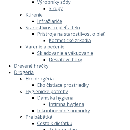
Výrobníky sódy
Sirupy
Kúrenie
Infražiariče
Starostlivosť o pleť a telo
Prístroje na starostlivosť o pleť
Kozmetické zrkadlá
Varenie a pečenie
Skladovanie a vákuovanie
Desiatové boxy
Drevené hračky
Drogéria
Eko drogéria
Eko čistiace prostriedky
Hygienické potreby
Dámska hygiena
Intímna hygiena
Inkontinenčné pomôcky
Pre bábätká
Cesta k dieťatku
Tehotenstvo