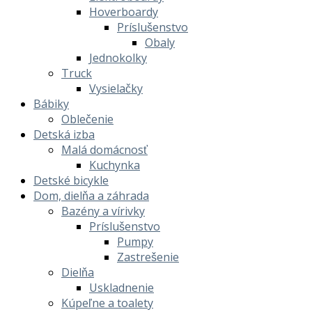
Hoverboardy
Príslušenstvo
Obaly
Jednokolky
Truck
Vysielačky
Bábiky
Oblečenie
Detská izba
Malá domácnosť
Kuchynka
Detské bicykle
Dom, dielňa a záhrada
Bazény a vírivky
Príslušenstvo
Pumpy
Zastrešenie
Dielňa
Uskladnenie
Kúpeľne a toalety