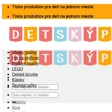
Skip
Tisíce produktov pre deti na jednom mieste
to
Tisíce produktov pre deti na jednom mieste
content
Všetky hračky
Hry na profesie
Plyšové hračky
LEGO
Detské bicykle
Bábiky
Školské tašky
Hľadať:
Hľadať:
Katalóg
Blog