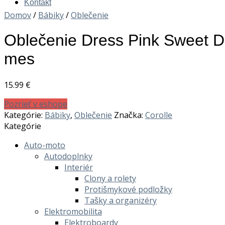
Kontakt
Domov
/
Bábiky
/
Oblečenie
Oblečenie Dress Pink Sweet D
mes
15.99
€
Pozrieť v eshope
Kategórie:
Bábiky
,
Oblečenie
Značka:
Corolle
Kategórie
Auto-moto
Autodoplnky
Interiér
Clony a rolety
Protišmykové podložky
Tašky a organizéry
Elektromobilita
Elektroboardy