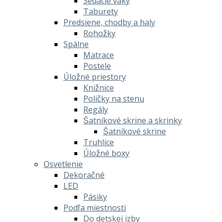
Sedacie vaky
Taburety
Predsiene, chodby a haly
Rohožky
Spálne
Matrace
Postele
Úložné priestory
Knižnice
Poličky na stenu
Regály
Šatníkové skrine a skrinky
Šatníkové skrine
Truhlice
Úložné boxy
Osvetlenie
Dekoračné
LED
Pásiky
Podľa miestnosti
Do detskej izby