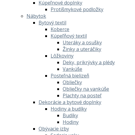
Kúpeľnové doplnky
Protišmykové podložky
Nábytok
Bytový textil
Koberce
Kúpeľňový textil
Uteráky a osušky
Žinky a uteráčiky
Lôžkoviny
Deky, prikrývky a plédy
Vankúše
Posteľná bielizeň
Obliečky
Obliečky na vankúše
Plachty na posteľ
Dekorácie a bytové doplnky
Hodiny a budíky
Budíky
Hodiny
Obývacie izby