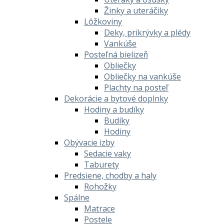
Žinky a uteráčiky
Lôžkoviny
Deky, prikrývky a plédy
Vankúše
Posteľná bielizeň
Obliečky
Obliečky na vankúše
Plachty na posteľ
Dekorácie a bytové doplnky
Hodiny a budíky
Budíky
Hodiny
Obývacie izby
Sedacie vaky
Taburety
Predsiene, chodby a haly
Rohožky
Spálne
Matrace
Postele