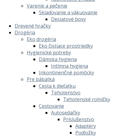
Varenie a pečenie
Skladovanie a vákuovanie
Desiatové boxy
Drevené hračky
Drogéria
Eko drogéria
Eko čistiace prostriedky
Hygienické potreby
Dámska hygiena
Intímna hygiena
Inkontinenčné pomôcky
Pre bábätká
Cesta k dieťatku
Tehotenstvo
Tehotenské rolničky
Cestovanie
Autosedačky
Príslušenstvo
Adaptéry
Podložky