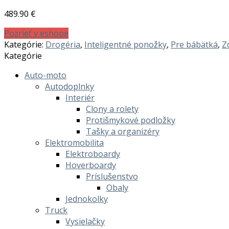
489.90
€
Pozrieť v eshope
Kategórie:
Drogéria
,
Inteligentné ponožky
,
Pre bábätká
,
Z
Kategórie
Auto-moto
Autodoplnky
Interiér
Clony a rolety
Protišmykové podložky
Tašky a organizéry
Elektromobilita
Elektroboardy
Hoverboardy
Príslušenstvo
Obaly
Jednokolky
Truck
Vysielačky