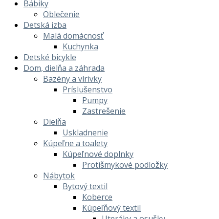
Bábiky
Oblečenie
Detská izba
Malá domácnosť
Kuchynka
Detské bicykle
Dom, dielňa a záhrada
Bazény a vírivky
Príslušenstvo
Pumpy
Zastrešenie
Dielňa
Uskladnenie
Kúpeľne a toalety
Kúpeľnové doplnky
Protišmykové podložky
Nábytok
Bytový textil
Koberce
Kúpeľňový textil
Uteráky a osušky