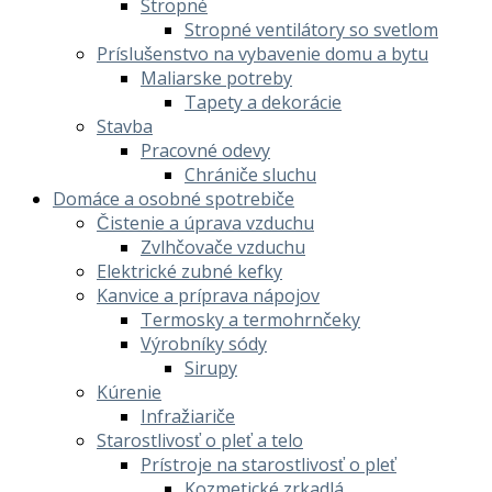
Stropné
Stropné ventilátory so svetlom
Príslušenstvo na vybavenie domu a bytu
Maliarske potreby
Tapety a dekorácie
Stavba
Pracovné odevy
Chrániče sluchu
Domáce a osobné spotrebiče
Čistenie a úprava vzduchu
Zvlhčovače vzduchu
Elektrické zubné kefky
Kanvice a príprava nápojov
Termosky a termohrnčeky
Výrobníky sódy
Sirupy
Kúrenie
Infražiariče
Starostlivosť o pleť a telo
Prístroje na starostlivosť o pleť
Kozmetické zrkadlá