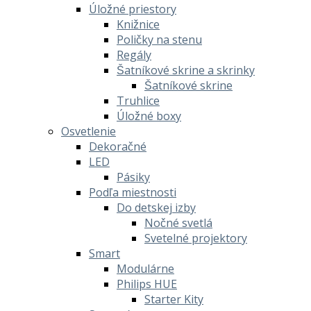
Úložné priestory
Knižnice
Poličky na stenu
Regály
Šatníkové skrine a skrinky
Šatníkové skrine
Truhlice
Úložné boxy
Osvetlenie
Dekoračné
LED
Pásiky
Podľa miestnosti
Do detskej izby
Nočné svetlá
Svetelné projektory
Smart
Modulárne
Philips HUE
Starter Kity