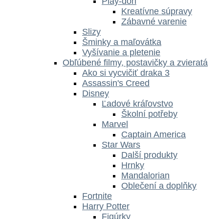
Play-doh
Kreatívne súpravy
Zábavné varenie
Slizy
Šminky a maľovátka
Vyšívanie a pletenie
Obľúbené filmy, postavičky a zvieratá
Ako si vycvičiť draka 3
Assassin's Creed
Disney
Ľadové kráľovstvo
Školní potřeby
Marvel
Captain America
Star Wars
Další produkty
Hrnky
Mandalorian
Oblečení a doplňky
Fortnite
Harry Potter
Figúrky