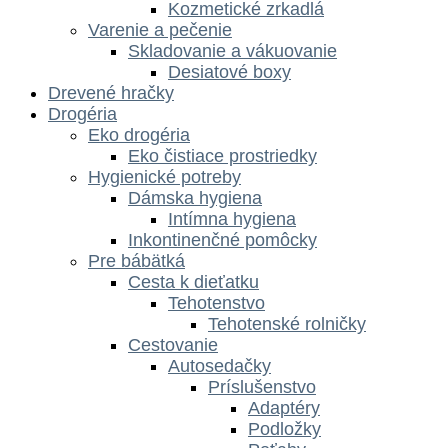
Kozmetické zrkadlá
Varenie a pečenie
Skladovanie a vákuovanie
Desiatové boxy
Drevené hračky
Drogéria
Eko drogéria
Eko čistiace prostriedky
Hygienické potreby
Dámska hygiena
Intímna hygiena
Inkontinenčné pomôcky
Pre bábätká
Cesta k dieťatku
Tehotenstvo
Tehotenské rolničky
Cestovanie
Autosedačky
Príslušenstvo
Adaptéry
Podložky