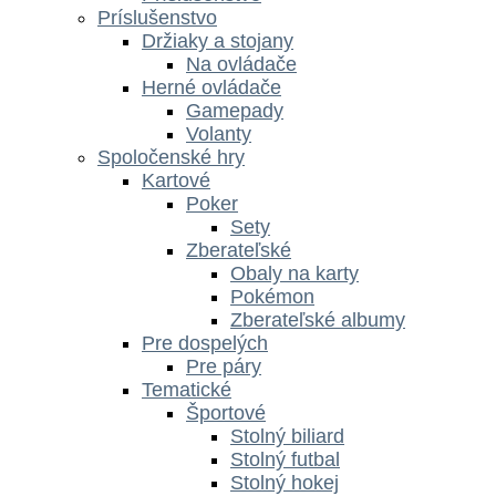
Príslušenstvo
Držiaky a stojany
Na ovládače
Herné ovládače
Gamepady
Volanty
Spoločenské hry
Kartové
Poker
Sety
Zberateľské
Obaly na karty
Pokémon
Zberateľské albumy
Pre dospelých
Pre páry
Tematické
Športové
Stolný biliard
Stolný futbal
Stolný hokej