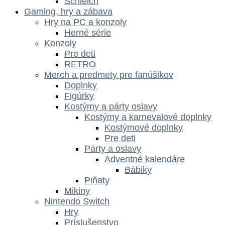
Schleich
Gaming, hry a zábava
Hry na PC a konzoly
Herné série
Konzoly
Pre deti
RETRO
Merch a predmety pre fanúšikov
Doplnky
Figúrky
Kostýmy a párty oslavy
Kostýmy a karnevalové doplnky
Kostýmové doplnky
Pre deti
Párty a oslavy
Adventné kalendáre
Bábiky
Piňaty
Mikiny
Nintendo Switch
Hry
Príslušenstvo