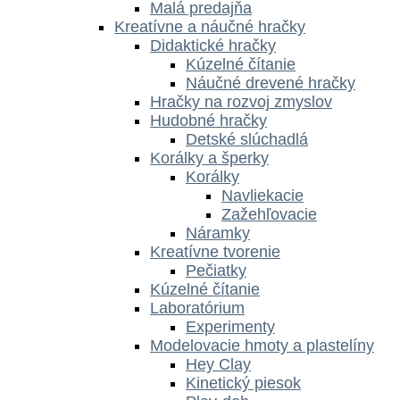
Malá predajňa
Kreatívne a náučné hračky
Didaktické hračky
Kúzelné čítanie
Náučné drevené hračky
Hračky na rozvoj zmyslov
Hudobné hračky
Detské slúchadlá
Korálky a šperky
Korálky
Navliekacie
Zažehľovacie
Náramky
Kreatívne tvorenie
Pečiatky
Kúzelné čítanie
Laboratórium
Experimenty
Modelovacie hmoty a plastelíny
Hey Clay
Kinetický piesok