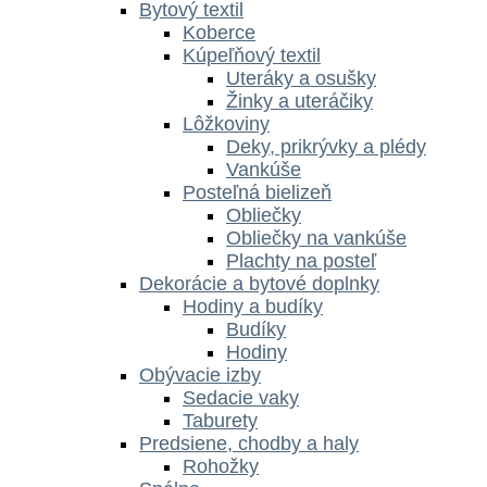
Bytový textil
Koberce
Kúpeľňový textil
Uteráky a osušky
Žinky a uteráčiky
Lôžkoviny
Deky, prikrývky a plédy
Vankúše
Posteľná bielizeň
Obliečky
Obliečky na vankúše
Plachty na posteľ
Dekorácie a bytové doplnky
Hodiny a budíky
Budíky
Hodiny
Obývacie izby
Sedacie vaky
Taburety
Predsiene, chodby a haly
Rohožky