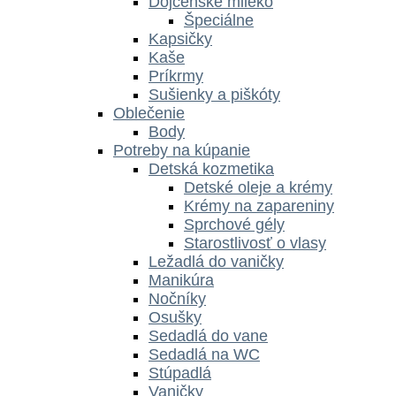
Dojčenské mlieko
Špeciálne
Kapsičky
Kaše
Príkrmy
Sušienky a piškóty
Oblečenie
Body
Potreby na kúpanie
Detská kozmetika
Detské oleje a krémy
Krémy na zapareniny
Sprchové gély
Starostlivosť o vlasy
Ležadlá do vaničky
Manikúra
Nočníky
Osušky
Sedadlá do vane
Sedadlá na WC
Stúpadlá
Vaničky