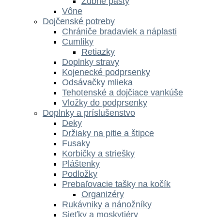
Zubné pasty
Vône
Dojčenské potreby
Chrániče bradaviek a náplasti
Cumlíky
Retiazky
Doplnky stravy
Kojenecké podprsenky
Odsávačky mlieka
Tehotenské a dojčiace vankúše
Vložky do podprsenky
Doplnky a príslušenstvo
Deky
Držiaky na pitie a štipce
Fusaky
Korbičky a striešky
Pláštenky
Podložky
Prebaľovacie tašky na kočík
Organizéry
Rukávniky a nánožníky
Sieťky a moskytiéry