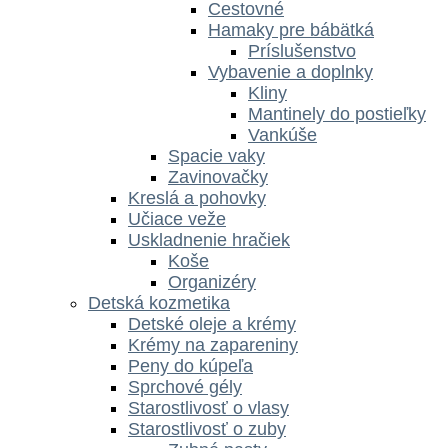
Cestovné
Hamaky pre bábätká
Príslušenstvo
Vybavenie a doplnky
Kliny
Mantinely do postieľky
Vankúše
Spacie vaky
Zavinovačky
Kreslá a pohovky
Učiace veže
Uskladnenie hračiek
Koše
Organizéry
Detská kozmetika
Detské oleje a krémy
Krémy na zapareniny
Peny do kúpeľa
Sprchové gély
Starostlivosť o vlasy
Starostlivosť o zuby