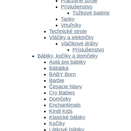
Pracovné stroje
Príslušenstvo
Tužkové batérie
Tanky
Vrtuľníky
Technické stroje
Vláčiky a električky
Vláčikové dráhy
Príslušenstvo
Bábiky, kočíky a domčeky
Autá pre bábiky
Bábätká
BABY Born
Barbie
Česacie hlavy
Cry Babies
Domčeky
Enchantimals
Kindi Kids
Klasické bábiky
Kočíky
Látkové bábiky