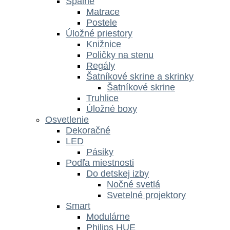
Spálne
Matrace
Postele
Úložné priestory
Knižnice
Poličky na stenu
Regály
Šatníkové skrine a skrinky
Šatníkové skrine
Truhlice
Úložné boxy
Osvetlenie
Dekoračné
LED
Pásiky
Podľa miestnosti
Do detskej izby
Nočné svetlá
Svetelné projektory
Smart
Modulárne
Philips HUE