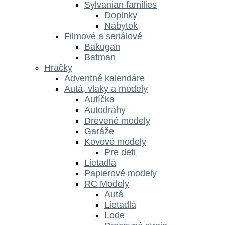
Sylvanian families
Doplnky
Nábytok
Filmové a seriálové
Bakugan
Batman
Hračky
Adventné kalendáre
Autá, vlaky a modely
Autíčka
Autodráhy
Drevené modely
Garáže
Kovové modely
Pre deti
Lietadlá
Papierové modely
RC Modely
Autá
Lietadlá
Lode