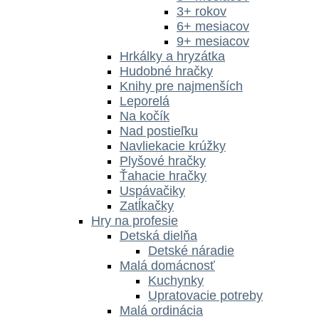
3+ rokov
6+ mesiacov
9+ mesiacov
Hrkálky a hryzátka
Hudobné hračky
Knihy pre najmenších
Leporelá
Na kočík
Nad postieľku
Navliekacie krúžky
Plyšové hračky
Ťahacie hračky
Uspávačiky
Zatĺkačky
Hry na profesie
Detská dielňa
Detské náradie
Malá domácnosť
Kuchynky
Upratovacie potreby
Malá ordinácia