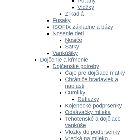
Poťahy
Vložky
Zrkadlá
Fusaky
ISOFIX základne a bázy
Nosenie detí
Nosiče
Šatky
Vankúšiky
Dojčenie a kŕmenie
Dojčenské potreby
Čaje pre dojčiace matky
Chrániče bradaviek a
náplasti
Cumlíky
Retiazky
Kojenecké podprsenky
Odsávačky mlieka
Tehotenské a dojčiace
vankúše
Vložky do podprsenky
Vrecká na mlieko