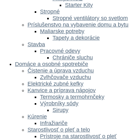
Starter Kity
Stropné
Stropné ventilátory so svetlom
Príslušenstvo na vybavenie domu a bytu
Maliarske potreby
Tapety a dekorácie
Stavba
Pracovné odevy
Chrániče sluchu
Domáce a osobné spotrebiče
Čistenie a úprava vzduchu
Zvlhčovače vzduchu
Elektrické zubné kefky
Kanvice a príprava nápojov
Termosky a termohrnčeky
Výrobníky sódy
Sirupy
Kúrenie
Infražiariče
Starostlivosť o pleť a telo
Prístroje na starostlivosť o pleť