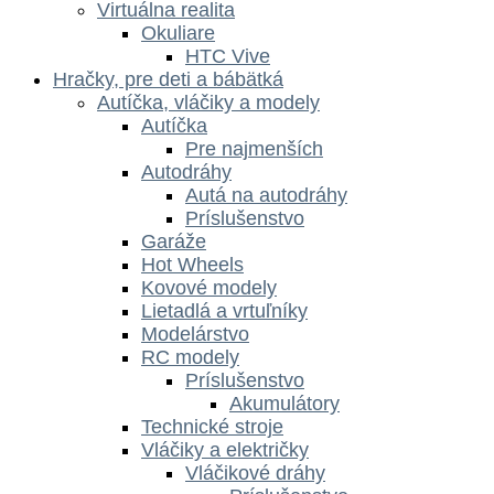
Virtuálna realita
Okuliare
HTC Vive
Hračky, pre deti a bábätká
Autíčka, vláčiky a modely
Autíčka
Pre najmenších
Autodráhy
Autá na autodráhy
Príslušenstvo
Garáže
Hot Wheels
Kovové modely
Lietadlá a vrtuľníky
Modelárstvo
RC modely
Príslušenstvo
Akumulátory
Technické stroje
Vláčiky a električky
Vláčikové dráhy