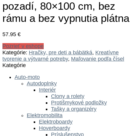
pozadí, 80×100 cm, bez
rámu a bez vypnutia plátna
57.95
€
Pozrieť v eshope
Kategórie:
Hračky, pre deti a bábätká
,
Kreatívne
tvorenie a výtvarné potreby
,
Maľovanie podľa čísel
Kategórie
Auto-moto
Autodoplnky
Interiér
Clony a rolety
Protišmykové podložky
Tašky a organizéry
Elektromobilita
Elektroboardy
Hoverboardy
Príslušenstvo