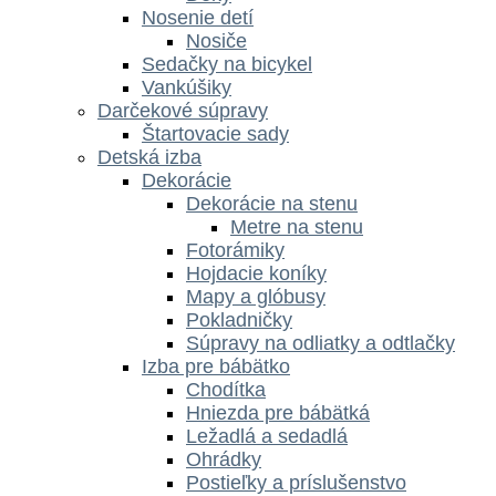
Nosenie detí
Nosiče
Sedačky na bicykel
Vankúšiky
Darčekové súpravy
Štartovacie sady
Detská izba
Dekorácie
Dekorácie na stenu
Metre na stenu
Fotorámiky
Hojdacie koníky
Mapy a glóbusy
Pokladničky
Súpravy na odliatky a odtlačky
Izba pre bábätko
Chodítka
Hniezda pre bábätká
Ležadlá a sedadlá
Ohrádky
Postieľky a príslušenstvo