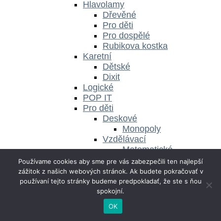
Hlavolamy
Dřevěné
Pro děti
Pro dospělé
Rubikova kostka
Karetní
Dětské
Dixit
Logické
POP IT
Pro děti
Deskové
Monopoly
Vzdělávací
Matematické
Pro dospělé
Používame cookies aby sme pre vás zabezpečili ten najlepší
Párty hry
zážitok z našich webových stránok. Ak budete pokračovať v
Party Alias
používaní tejto stránky budeme predpokladať, že ste s ňou
Postřehové
spokojní.
Únikovky
OK
Stolní