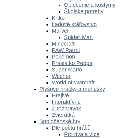
Oblečenie a kostýmy
Školské potreby
Krtko
Ľadové kráľovstvo
Marvel
Spider-Man
Minecraft
PAW Patrol
Pokémon
Prasiatko Peppa
Super Mario
Witcher
World of Warcraft
Plyšové hračky a maňušky
Hrejivé
Interaktívne
Z rozprávok
Zvieratká
Spoločenské hry
Dle počtu hráčů
Pro dva a více