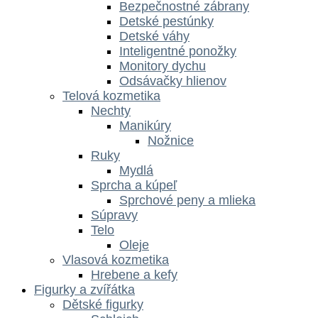
Bezpečnostné zábrany
Detské pestúnky
Detské váhy
Inteligentné ponožky
Monitory dychu
Odsávačky hlienov
Telová kozmetika
Nechty
Manikúry
Nožnice
Ruky
Mydlá
Sprcha a kúpeľ
Sprchové peny a mlieka
Súpravy
Telo
Oleje
Vlasová kozmetika
Hrebene a kefy
Figurky a zvířátka
Dětské figurky