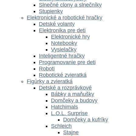
Slnečné clony a slnečníky
Stupienky
Elektronické a robotické hračky
Detské volanty
Elektronika pre deti
Elektronické hry
Notebooky
Vysielačky
Inteligentné hračky
Programovanie pre deti
Roboti
Robotické zvieratká
Figúrky a zvieratká
Detské a rozprávkové
Bábky a maňušky
Domčeky a budovy
Hatchimals
L.O.L. Surprise
Domčeky a kufríky
Schleich
Stajne