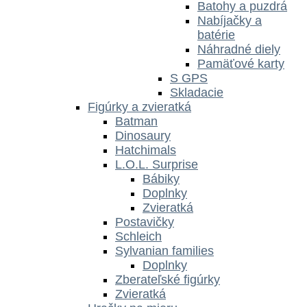
Batohy a puzdrá
Nabíjačky a
batérie
Náhradné diely
Pamäťové karty
S GPS
Skladacie
Figúrky a zvieratká
Batman
Dinosaury
Hatchimals
L.O.L. Surprise
Bábiky
Doplnky
Zvieratká
Postavičky
Schleich
Sylvanian families
Doplnky
Zberateľské figúrky
Zvieratká