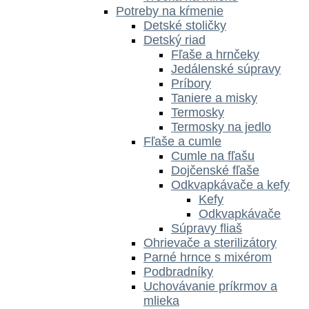
Potreby na kŕmenie
Detské stoličky
Detský riad
Fľaše a hrnčeky
Jedálenské súpravy
Príbory
Taniere a misky
Termosky
Termosky na jedlo
Fľaše a cumle
Cumle na fľašu
Dojčenské fľaše
Odkvapkávače a kefy
Kefy
Odkvapkávače
Súpravy fliaš
Ohrievače a sterilizátory
Parné hrnce s mixérom
Podbradníky
Uchovávanie príkrmov a
mlieka