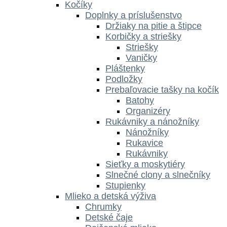
Kočíky
Doplnky a príslušenstvo
Držiaky na pitie a štipce
Korbičky a striešky
Striešky
Vaničky
Pláštenky
Podložky
Prebaľovacie tašky na kočík
Batohy
Organizéry
Rukávniky a nánožníky
Nánožníky
Rukavice
Rukávniky
Sieťky a moskytiéry
Slnečné clony a slnečníky
Stupienky
Mlieko a detská výživa
Chrumky
Detské čaje