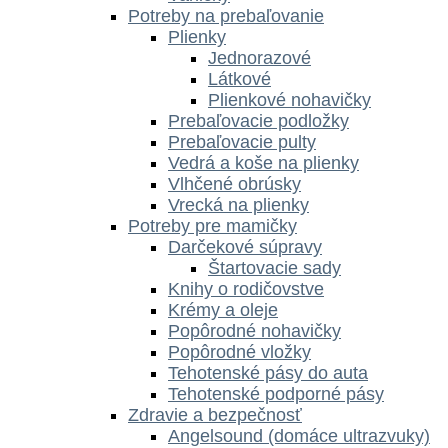
Potreby na prebaľovanie
Plienky
Jednorazové
Látkové
Plienkové nohavičky
Prebaľovacie podložky
Prebaľovacie pulty
Vedrá a koše na plienky
Vlhčené obrúsky
Vrecká na plienky
Potreby pre mamičky
Darčekové súpravy
Štartovacie sady
Knihy o rodičovstve
Krémy a oleje
Popôrodné nohavičky
Popôrodné vložky
Tehotenské pásy do auta
Tehotenské podporné pásy
Zdravie a bezpečnosť
Angelsound (domáce ultrazvuky)