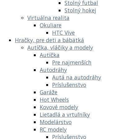
Stolný futbal
Stolný hokej
Virtuálna realita
Okuliare
HTC Vive
Hračky, pre deti a bábätká
Autíčka, vláčiky a modely
Autíčka
Pre najmenších
Autodráhy
Autá na autodráhy
Príslušenstvo
Garáže
Hot Wheels
Kovové modely
Lietadlá a vrtuľníky
Modelárstvo
RC modely
Príslušenstvo