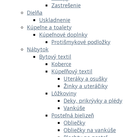
Zastrešenie
Dielňa
Uskladnenie
Kúpeľne a toalety
Kúpeľnové doplnky
Protišmykové podložky
Nábytok
Bytový textil
Koberce
Kúpeľňový textil
Uteráky a osušky
Žinky a uteráčiky
Lôžkoviny
Deky, prikrývky a plédy
Vankúše
Posteľná bielizeň
Obliečky
Obliečky na vankúše