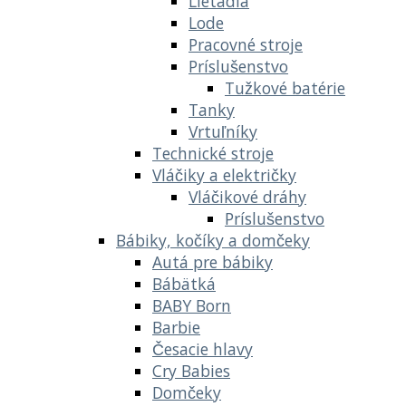
Lietadlá
Lode
Pracovné stroje
Príslušenstvo
Tužkové batérie
Tanky
Vrtuľníky
Technické stroje
Vláčiky a električky
Vláčikové dráhy
Príslušenstvo
Bábiky, kočíky a domčeky
Autá pre bábiky
Bábätká
BABY Born
Barbie
Česacie hlavy
Cry Babies
Domčeky