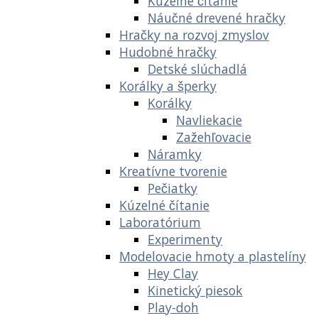
Kúzelné čítanie
Náučné drevené hračky
Hračky na rozvoj zmyslov
Hudobné hračky
Detské slúchadlá
Korálky a šperky
Korálky
Navliekacie
Zažehľovacie
Náramky
Kreatívne tvorenie
Pečiatky
Kúzelné čítanie
Laboratórium
Experimenty
Modelovacie hmoty a plastelíny
Hey Clay
Kinetický piesok
Play-doh