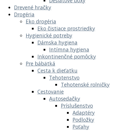
Desiatové boxy
Drevené hračky
Drogéria
Eko drogéria
Eko čistiace prostriedky
Hygienické potreby
Dámska hygiena
Intímna hygiena
Inkontinenčné pomôcky
Pre bábätká
Cesta k dieťatku
Tehotenstvo
Tehotenské rolničky
Cestovanie
Autosedačky
Príslušenstvo
Adaptéry
Podložky
Poťahy