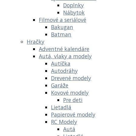
Doplnky
Nábytok
Filmové a seriálové
Bakugan
Batman
Hračky
Adventné kalendáre
Autá, vlaky a modely
Autíčka
Autodráhy
Drevené modely
Garáže
Kovové modely
Pre deti
Lietadlá
Papierové modely
RC Modely
Autá