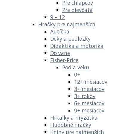
Pre chlapcov
Pre dievčatá
9 – 12
Hračky pre najmenších
Autíčka
Deky a podložky
Didaktika a motorika
Do vane
Fisher-Price
Podľa veku
0+
12+ mesiacov
3+ mesiacov
3+ rokov
6+ mesiacov
9+ mesiacov
Hrkálky a hryzátka
Hudobné hračky
Knihy pre najmenších