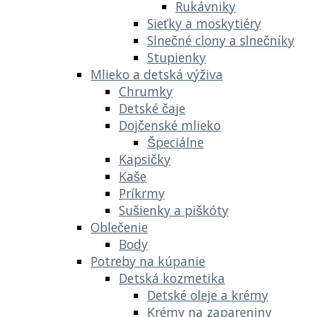
Rukávniky
Sieťky a moskytiéry
Slnečné clony a slnečníky
Stupienky
Mlieko a detská výživa
Chrumky
Detské čaje
Dojčenské mlieko
Špeciálne
Kapsičky
Kaše
Príkrmy
Sušienky a piškóty
Oblečenie
Body
Potreby na kúpanie
Detská kozmetika
Detské oleje a krémy
Krémy na zapareniny