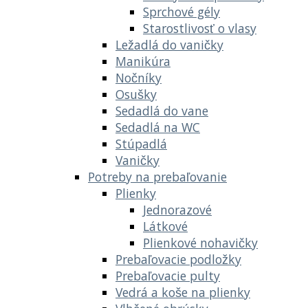
Sprchové gély
Starostlivosť o vlasy
Ležadlá do vaničky
Manikúra
Nočníky
Osušky
Sedadlá do vane
Sedadlá na WC
Stúpadlá
Vaničky
Potreby na prebaľovanie
Plienky
Jednorazové
Látkové
Plienkové nohavičky
Prebaľovacie podložky
Prebaľovacie pulty
Vedrá a koše na plienky