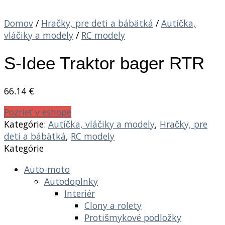
Domov
/
Hračky, pre deti a bábätká
/
Autíčka,
vláčiky a modely
/
RC modely
S-Idee Traktor bager RTR
66.14
€
Pozrieť v eshope
Kategórie:
Autíčka, vláčiky a modely
,
Hračky, pre
deti a bábätká
,
RC modely
Kategórie
Auto-moto
Autodoplnky
Interiér
Clony a rolety
Protišmykové podložky