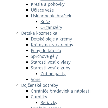
Kreslá a pohovky
Učiace veže
Uskladnenie hračiek
Koše
Organizéry
Detská kozmetika
Detské oleje a krémy
Krémy na zapareniny
Peny do kúpeľa
Sprchové gély
Starostlivosť o vlasy
Starostlivosť o zuby
Zubné pasty
Vône
Dojčenské potreby
Chrániče bradaviek a náplasti
Cumlíky
Retiazky