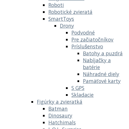
Roboti
Robotické zvieratá
SmartToys
Drony
Podvodné
Pre začiatočníkov
Príslušenstvo
Batohy a puzdrá
Nabíjačky a
batérie
Náhradné diely
Pamäťové karty
S GPS
Skladacie
Figúrky a zvieratká
Batman
Dinosaury
Hatchimals