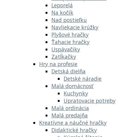
Leporelá
Na kočík
Nad postieľku
Navliekacie krúžky
Plyšové hračky
Ťahacie hračky
Uspávačiky
Zatĺkačky
Hry na profesie
Detská dielňa
Detské náradie
Malá domácnosť
Kuchynky
Upratovacie potreby
Malá ordinácia
Malá predajňa
Kreatívne a náučné hračky
Didaktické hračky