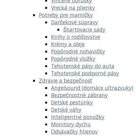
Vlhčené obrúsky
Vrecká na plienky
Potreby pre mamičky
Darčekové súpravy
Štartovacie sady
Knihy o rodičovstve
Krémy a oleje
Popôrodné nohavičky
Popôrodné vložky
Tehotenské pásy do auta
Tehotenské podporné pásy
Zdravie a bezpečnosť
Angelsound (domáce ultrazvuky)
Bezpečnostné zábrany
Detské pestúnky
Detské váhy
Inteligentné ponožky
Monitory dychu
Odsávačky hlienov