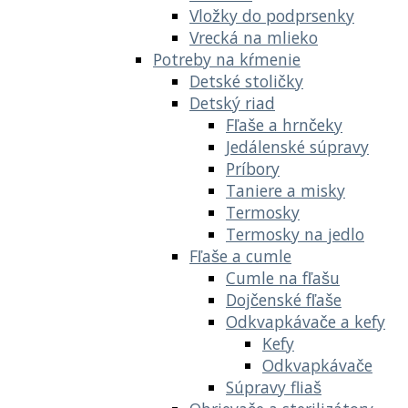
Vložky do podprsenky
Vrecká na mlieko
Potreby na kŕmenie
Detské stoličky
Detský riad
Fľaše a hrnčeky
Jedálenské súpravy
Príbory
Taniere a misky
Termosky
Termosky na jedlo
Fľaše a cumle
Cumle na fľašu
Dojčenské fľaše
Odkvapkávače a kefy
Kefy
Odkvapkávače
Súpravy fliaš