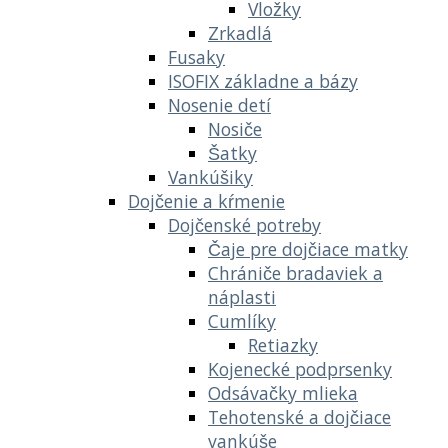
Vložky
Zrkadlá
Fusaky
ISOFIX základne a bázy
Nosenie detí
Nosiče
Šatky
Vankúšiky
Dojčenie a kŕmenie
Dojčenské potreby
Čaje pre dojčiace matky
Chrániče bradaviek a
náplasti
Cumlíky
Retiazky
Kojenecké podprsenky
Odsávačky mlieka
Tehotenské a dojčiace
vankúše