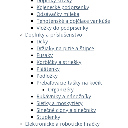
Doplnky stravy
Kojenecké podprsenky
Odsávačky mlieka
Tehotenské a dojčiace vankúše
Vložky do podprsenky
Doplnky a príslušenstvo
Deky
Držiaky na pitie a štipce
Fusaky
Korbičky a striešky
Pláštenky
Podložky
Prebaľovacie tašky na kočík
Organizéry
Rukávniky a nánožníky
Sieťky a moskytiéry
Slnečné clony a slnečníky
Stupienky
Elektronické a robotické hračky