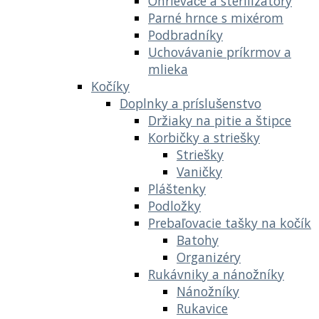
Ohrievače a sterilizátory
Parné hrnce s mixérom
Podbradníky
Uchovávanie príkrmov a
mlieka
Kočíky
Doplnky a príslušenstvo
Držiaky na pitie a štipce
Korbičky a striešky
Striešky
Vaničky
Pláštenky
Podložky
Prebaľovacie tašky na kočík
Batohy
Organizéry
Rukávniky a nánožníky
Nánožníky
Rukavice