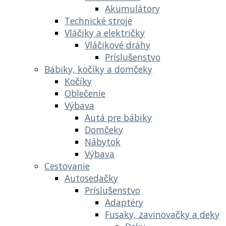
Akumulátory
Technické stroje
Vláčiky a električky
Vláčikové dráhy
Príslušenstvo
Bábiky, kočíky a domčeky
Kočíky
Oblečenie
Výbava
Autá pre bábiky
Domčeky
Nábytok
Výbava
Cestovanie
Autosedačky
Príslušenstvo
Adaptéry
Fusaky, zavinovačky a deky