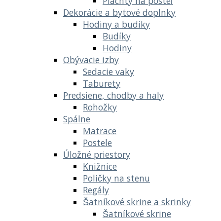
Plachty na posteľ
Dekorácie a bytové doplnky
Hodiny a budíky
Budíky
Hodiny
Obývacie izby
Sedacie vaky
Taburety
Predsiene, chodby a haly
Rohožky
Spálne
Matrace
Postele
Úložné priestory
Knižnice
Poličky na stenu
Regály
Šatníkové skrine a skrinky
Šatníkové skrine