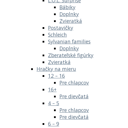
L.O.L. Surprise
Bábiky
Doplnky
Zvieratká
Postavičky
Schleich
Sylvanian families
Doplnky
Zberateľské figúrky
Zvieratká
Hračky na mieru
12 – 16
Pre chlapcov
16+
Pre dievčatá
4 – 5
Pre chlapcov
Pre dievčatá
6 – 9