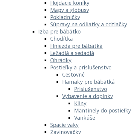
Hojdacie koníky
Mapy a glóbusy
Pokladničky
Súpravy na odliatky a odtlačky
Izba pre bábätko
Chodítka
Hniezda pre bábätká
Ležadlá a sedadlá
Ohrádky
Postieľky a príslušenstvo
Cestovné
Hamaky pre bábätká
Príslušenstvo
Vybavenie a doplnky
Kliny
Mantinely do postieľky
Vankúše
Spacie vaky
Zavinovačky