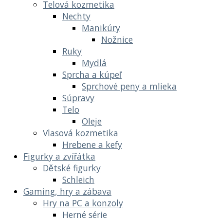
Telová kozmetika
Nechty
Manikúry
Nožnice
Ruky
Mydlá
Sprcha a kúpeľ
Sprchové peny a mlieka
Súpravy
Telo
Oleje
Vlasová kozmetika
Hrebene a kefy
Figurky a zvířátka
Dětské figurky
Schleich
Gaming, hry a zábava
Hry na PC a konzoly
Herné série