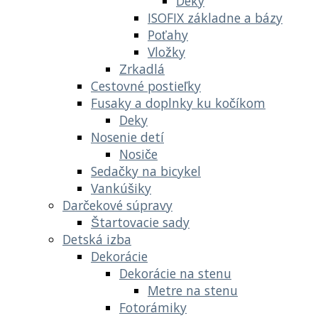
Deky
ISOFIX základne a bázy
Poťahy
Vložky
Zrkadlá
Cestovné postieľky
Fusaky a doplnky ku kočíkom
Deky
Nosenie detí
Nosiče
Sedačky na bicykel
Vankúšiky
Darčekové súpravy
Štartovacie sady
Detská izba
Dekorácie
Dekorácie na stenu
Metre na stenu
Fotorámiky