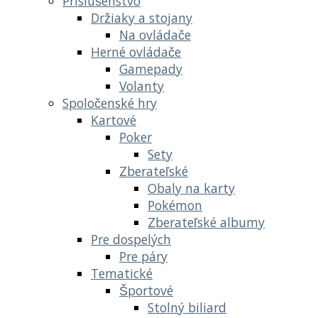
Príslušenstvo
Držiaky a stojany
Na ovládače
Herné ovládače
Gamepady
Volanty
Spoločenské hry
Kartové
Poker
Sety
Zberateľské
Obaly na karty
Pokémon
Zberateľské albumy
Pre dospelých
Pre páry
Tematické
Športové
Stolný biliard