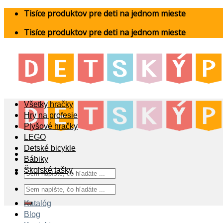
Skip
Tisíce produktov pre deti na jednom mieste
to
Tisíce produktov pre deti na jednom mieste
content
Všetky hračky
Hry na profesie
Plyšové hračky
LEGO
Detské bicykle
Bábiky
Školské tašky
Hľadať:
Hľadať:
Katalóg
Blog