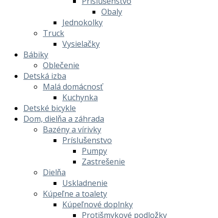
Príslušenstvo
Obaly
Jednokolky
Truck
Vysielačky
Bábiky
Oblečenie
Detská izba
Malá domácnosť
Kuchynka
Detské bicykle
Dom, dielňa a záhrada
Bazény a vírivky
Príslušenstvo
Pumpy
Zastrešenie
Dielňa
Uskladnenie
Kúpeľne a toalety
Kúpeľnové doplnky
Protišmykové podložky