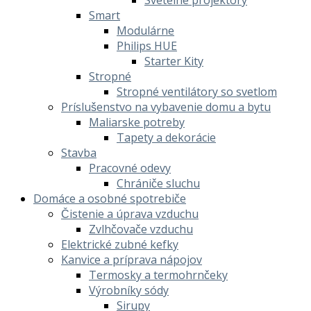
Smart
Modulárne
Philips HUE
Starter Kity
Stropné
Stropné ventilátory so svetlom
Príslušenstvo na vybavenie domu a bytu
Maliarske potreby
Tapety a dekorácie
Stavba
Pracovné odevy
Chrániče sluchu
Domáce a osobné spotrebiče
Čistenie a úprava vzduchu
Zvlhčovače vzduchu
Elektrické zubné kefky
Kanvice a príprava nápojov
Termosky a termohrnčeky
Výrobníky sódy
Sirupy