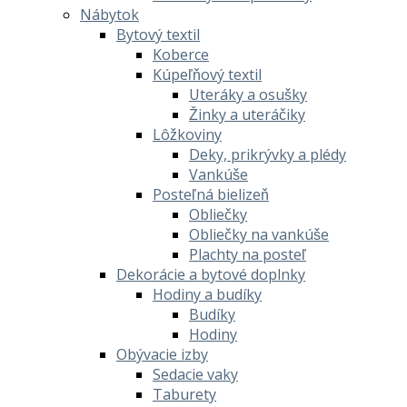
Nábytok
Bytový textil
Koberce
Kúpeľňový textil
Uteráky a osušky
Žinky a uteráčiky
Lôžkoviny
Deky, prikrývky a plédy
Vankúše
Posteľná bielizeň
Obliečky
Obliečky na vankúše
Plachty na posteľ
Dekorácie a bytové doplnky
Hodiny a budíky
Budíky
Hodiny
Obývacie izby
Sedacie vaky
Taburety