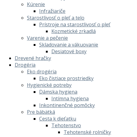
Kúrenie
Infražiariče
Starostlivosť o pleť a telo
Prístroje na starostlivosť o pleť
Kozmetické zrkadlá
Varenie a pečenie
Skladovanie a vákuovanie
Desiatové boxy
Drevené hračky
Drogéria
Eko drogéria
Eko čistiace prostriedky
Hygienické potreby
Dámska hygiena
Intímna hygiena
Inkontinenčné pomôcky
Pre bábätká
Cesta k dieťatku
Tehotenstvo
Tehotenské rolničky