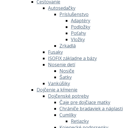
Cestovanie
Autosedačky
Príslušenstvo
Adaptéry
Podložky
Poťahy
Vložky
Zrkadlá
Fusaky
ISOFIX základne a bázy
Nosenie detí
Nosiče
Šatky
Vankúšiky
Dojčenie a kŕmenie
Dojčenské potreby
Čaje pre dojčiace matky
Chrániče bradaviek a náplasti
Cumlíky
Retiazky
Kojenecké podprsenky