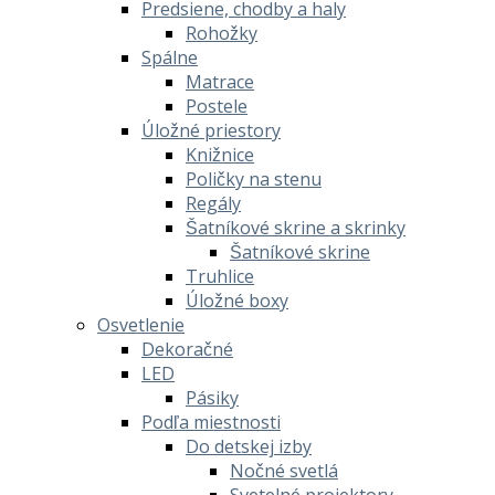
Predsiene, chodby a haly
Rohožky
Spálne
Matrace
Postele
Úložné priestory
Knižnice
Poličky na stenu
Regály
Šatníkové skrine a skrinky
Šatníkové skrine
Truhlice
Úložné boxy
Osvetlenie
Dekoračné
LED
Pásiky
Podľa miestnosti
Do detskej izby
Nočné svetlá
Svetelné projektory