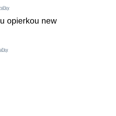
ničky
ou opierkou new
ičky