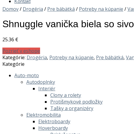
Kontakt
Domov
/
Drogéria
/
Pre bábätká
/
Potreby na kúpanie
/
Va
Shnuggle vanička biela so siv
25.36
€
Pozrieť v eshope
Kategórie:
Drogéria
,
Potreby na kúpanie
,
Pre bábätká
,
Van
Kategórie
Auto-moto
Autodoplnky
Interiér
Clony a rolety
Protišmykové podložky
Tašky a organizéry
Elektromobilita
Elektroboardy
Hoverboardy