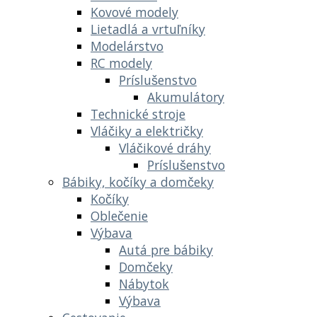
Kovové modely
Lietadlá a vrtuľníky
Modelárstvo
RC modely
Príslušenstvo
Akumulátory
Technické stroje
Vláčiky a električky
Vláčikové dráhy
Príslušenstvo
Bábiky, kočíky a domčeky
Kočíky
Oblečenie
Výbava
Autá pre bábiky
Domčeky
Nábytok
Výbava