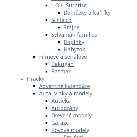
L.O.L. Surprise
Domčeky a kufríky
Schleich
Stajne
Sylvanian families
Doplnky
Nábytok
Filmové a seriálové
Bakugan
Batman
Hračky
Adventné kalendáre
Autá, vlaky a modely
Autíčka
Autodráhy
Drevené modely
Garáže
Kovové modely