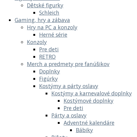
Dětské figurky
Schleich
Gaming, hry a zábava
Hry na PC a konzoly
Herné série
Konzoly
Pre deti
RETRO
Merch a predmety pre fanúšikov
Doplnky
Figúrky
Kostýmy a párty oslavy
Kostýmy a karnevalové doplnky
Kostýmové doplnky
Pre deti
Párty a oslavy
Adventné kalendáre
Bábiky