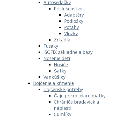
Autosedačky
Príslušenstvo
Adaptéry
Podložky
Poťahy
Vložky
Zrkadlá
Fusaky
ISOFIX základne a bázy
Nosenie detí
Nosiče
Šatky
Vankúšiky
Dojčenie a kŕmenie
Dojčenské potreby
Čaje pre dojčiace matky
Chrániče bradaviek a
náplasti
Cumlíky