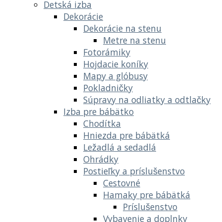
Detská izba
Dekorácie
Dekorácie na stenu
Metre na stenu
Fotorámiky
Hojdacie koníky
Mapy a glóbusy
Pokladničky
Súpravy na odliatky a odtlačky
Izba pre bábätko
Chodítka
Hniezda pre bábätká
Ležadlá a sedadlá
Ohrádky
Postieľky a príslušenstvo
Cestovné
Hamaky pre bábätká
Príslušenstvo
Vybavenie a doplnky