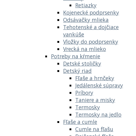
Retiazky
Kojenecké podprsenky
Odsávačky mlieka
Tehotenské a dojčiace
vankúše
Vložky do podprsenky
Vrecká na mlieko
Potreby na kŕmenie
Detské stoličky
Detský riad
Fľaše a hrnčeky
Jedálenské súpravy
Príbory
Taniere a misky
Termosky
Termosky na jedlo
Fľaše a cumle
Cumle na fľašu