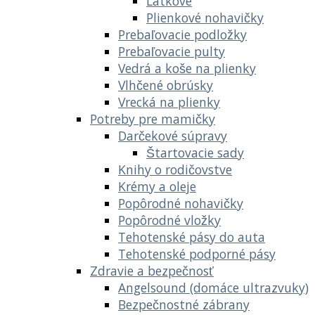
Látkové
Plienkové nohavičky
Prebaľovacie podložky
Prebaľovacie pulty
Vedrá a koše na plienky
Vlhčené obrúsky
Vrecká na plienky
Potreby pre mamičky
Darčekové súpravy
Štartovacie sady
Knihy o rodičovstve
Krémy a oleje
Popôrodné nohavičky
Popôrodné vložky
Tehotenské pásy do auta
Tehotenské podporné pásy
Zdravie a bezpečnosť
Angelsound (domáce ultrazvuky)
Bezpečnostné zábrany