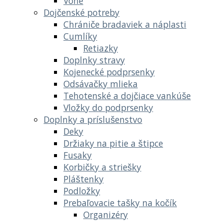
Vône
Dojčenské potreby
Chrániče bradaviek a náplasti
Cumlíky
Retiazky
Doplnky stravy
Kojenecké podprsenky
Odsávačky mlieka
Tehotenské a dojčiace vankúše
Vložky do podprsenky
Doplnky a príslušenstvo
Deky
Držiaky na pitie a štipce
Fusaky
Korbičky a striešky
Pláštenky
Podložky
Prebaľovacie tašky na kočík
Organizéry