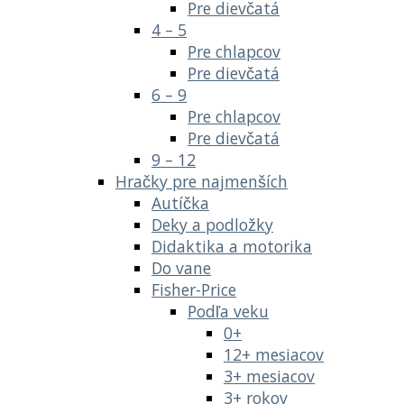
Pre dievčatá
4 – 5
Pre chlapcov
Pre dievčatá
6 – 9
Pre chlapcov
Pre dievčatá
9 – 12
Hračky pre najmenších
Autíčka
Deky a podložky
Didaktika a motorika
Do vane
Fisher-Price
Podľa veku
0+
12+ mesiacov
3+ mesiacov
3+ rokov