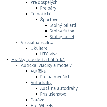
Pre dospelých
Pre páry
Tematické
Športové
Stolný biliard
Stolný futbal
Stolný hokej
Virtuálna realita
Okuliare
HTC Vive
Hračky, pre deti a bábätká
Autíčka, vláčiky a modely
Autíčka
Pre najmenších
Autodráhy
Autá na autodráhy
Príslušenstvo
Garáže
Hot Wheels