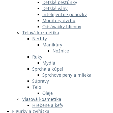
Detské pestúnky
Detské váhy
Inteligentné ponožky
Monitory dychu
Odsávačky hlienov
Telová kozmetika
Nechty
Manikúry
Nožnice
Ruky
Mydlá
Sprcha a kúpeľ
Sprchové peny a mlieka
Súpravy
Telo
Oleje
Vlasová kozmetika
Hrebene a kefy
Figurky a zvířátka