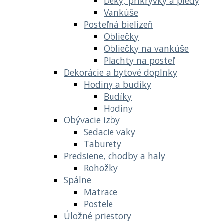
Deky, prikrývky a plédy
Vankúše
Posteľná bielizeň
Obliečky
Obliečky na vankúše
Plachty na posteľ
Dekorácie a bytové doplnky
Hodiny a budíky
Budíky
Hodiny
Obývacie izby
Sedacie vaky
Taburety
Predsiene, chodby a haly
Rohožky
Spálne
Matrace
Postele
Úložné priestory