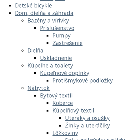
Detské bicykle
Dom, dielňa a záhrada
Bazény a vírivky
Príslušenstvo
Pumpy
Zastrešenie
Dielňa
Uskladnenie
Kúpeľne a toalety
Kúpeľnové doplnky
Protišmykové podložky
Nábytok
Bytový textil
Koberce
Kúpeľňový textil
Uteráky a osušky
Žinky a uteráčiky
Lôžkoviny