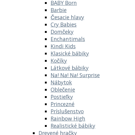
BABY Born
Barbie
Česacie hlavy
Cry Babies
Domčeky
Enchantimals
Kindi Kids
Klasické bábiky
Kočíky
Látkové bábiky
Na! Na! Na! Surprise
Nábytok
Oblečenie
Postieľky
Princezné
Príslušenstvo
Rainbow High
Realistické bábiky
Drevené hračky