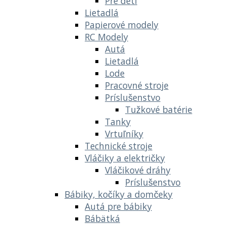
Pre deti
Lietadlá
Papierové modely
RC Modely
Autá
Lietadlá
Lode
Pracovné stroje
Príslušenstvo
Tužkové batérie
Tanky
Vrtuľníky
Technické stroje
Vláčiky a električky
Vláčikové dráhy
Príslušenstvo
Bábiky, kočíky a domčeky
Autá pre bábiky
Bábätká