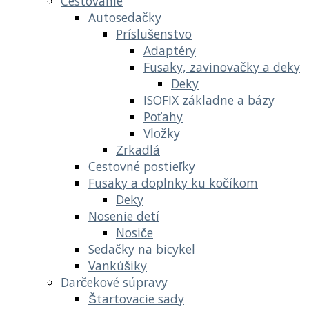
Cestovanie
Autosedačky
Príslušenstvo
Adaptéry
Fusaky, zavinovačky a deky
Deky
ISOFIX základne a bázy
Poťahy
Vložky
Zrkadlá
Cestovné postieľky
Fusaky a doplnky ku kočíkom
Deky
Nosenie detí
Nosiče
Sedačky na bicykel
Vankúšiky
Darčekové súpravy
Štartovacie sady