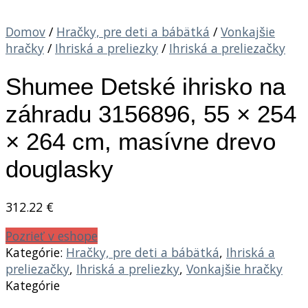
Domov
/
Hračky, pre deti a bábätká
/
Vonkajšie
hračky
/
Ihriská a preliezky
/
Ihriská a preliezačky
Shumee Detské ihrisko na
záhradu 3156896, 55 × 254
× 264 cm, masívne drevo
douglasky
312.22
€
Pozrieť v eshope
Kategórie:
Hračky, pre deti a bábätká
,
Ihriská a
preliezačky
,
Ihriská a preliezky
,
Vonkajšie hračky
Kategórie