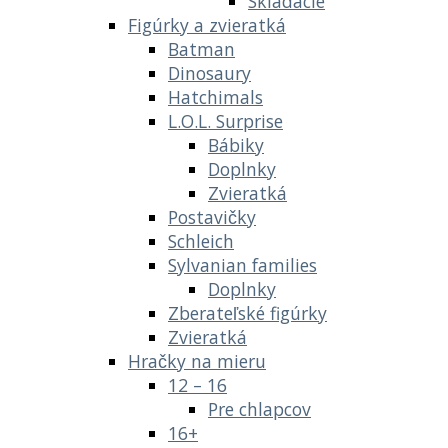
Skladacie
Figúrky a zvieratká
Batman
Dinosaury
Hatchimals
L.O.L. Surprise
Bábiky
Doplnky
Zvieratká
Postavičky
Schleich
Sylvanian families
Doplnky
Zberateľské figúrky
Zvieratká
Hračky na mieru
12 – 16
Pre chlapcov
16+