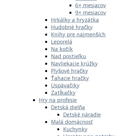
6+ mesiacov
9+ mesiacov
Hrkálky a hryzátka
Hudobné hračky
Knihy pre najmenších
Leporelá
Na kočík
Nad postieľku
Navliekacie krúžky
Plyšové hračky
Ťahacie hračky
Uspávačiky
Zatĺkačky
Hry na profesie
Detská dielňa
Detské náradie
Malá domácnosť
Kuchynky