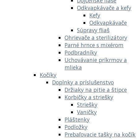
Dojčenské fľaše
Odkvapkávače a kefy
Kefy
Odkvapkávače
Súpravy fliaš
Ohrievače a sterilizátory
Parné hrnce s mixérom
Podbradníky
Uchovávanie príkrmov a
mlieka
Kočíky
Doplnky a príslušenstvo
Držiaky na pitie a štipce
Korbičky a striešky
Striešky
Vaničky
Pláštenky
Podložky
Prebaľovacie tašky na kočík