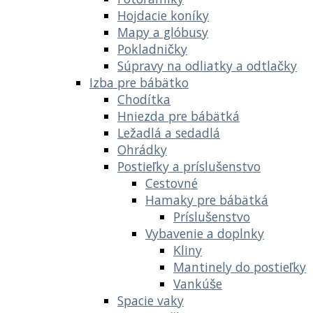
Hojdacie koníky
Mapy a glóbusy
Pokladničky
Súpravy na odliatky a odtlačky
Izba pre bábätko
Chodítka
Hniezda pre bábätká
Ležadlá a sedadlá
Ohrádky
Postieľky a príslušenstvo
Cestovné
Hamaky pre bábätká
Príslušenstvo
Vybavenie a doplnky
Kliny
Mantinely do postieľky
Vankúše
Spacie vaky