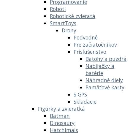
Programovanie
Roboti
Robotické zvieratá
SmartToys
Drony
Podvodné
Pre začiatočníkov
Príslušenstvo
Batohy a puzdrá
Nabíjačky a
batérie
Náhradné diely
Pamäťové karty
S GPS
Skladacie
Figúrky a zvieratká
Batman
Dinosaury
Hatchimals