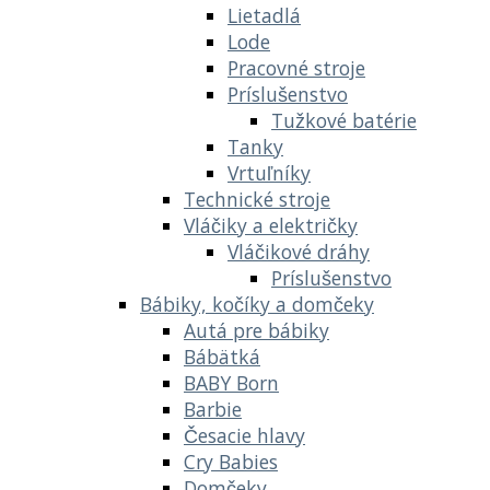
Lietadlá
Lode
Pracovné stroje
Príslušenstvo
Tužkové batérie
Tanky
Vrtuľníky
Technické stroje
Vláčiky a električky
Vláčikové dráhy
Príslušenstvo
Bábiky, kočíky a domčeky
Autá pre bábiky
Bábätká
BABY Born
Barbie
Česacie hlavy
Cry Babies
Domčeky