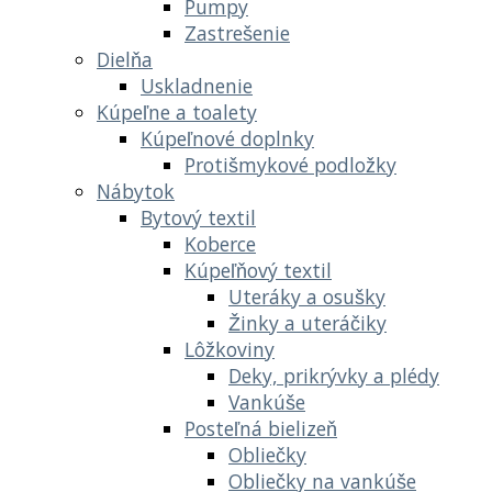
Pumpy
Zastrešenie
Dielňa
Uskladnenie
Kúpeľne a toalety
Kúpeľnové doplnky
Protišmykové podložky
Nábytok
Bytový textil
Koberce
Kúpeľňový textil
Uteráky a osušky
Žinky a uteráčiky
Lôžkoviny
Deky, prikrývky a plédy
Vankúše
Posteľná bielizeň
Obliečky
Obliečky na vankúše