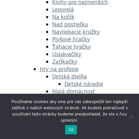
Knihy pre najmenších
Leporelá
Na kočík
Nad postieľku
Navliekacie krúžky
Plyšové hračky
Ťahacie hračky
Uspávačiky
Zatĺkačky
Hry na profesie
Detská dielňa
Detské náradie
Malá domácnosť
Kuchynky
Používame cookies aby sme pre vás zabezpečili ten najlepší
Upratovacie potreby
zážitok z našich webových stránok. Ak budete pokračovať v
Malá ordinácia
používaní tejto stránky budeme predpokladať, že ste s ňou
Malá predajňa
spokojní.
Kreatívne a náučné hračky
OK
Didaktické hračky