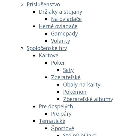
Príslušenstvo
Držiaky a stojany
Na ovládače
Herné ovládače
Gamepady
Volanty
Spoločenské hry
Kartové
Poker
Sety
Zberateľské
Obaly na karty
Pokémon
Zberateľské albumy
Pre dospelých
Pre páry
Tematické
Športové
Stolný biliard