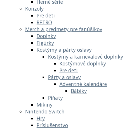
Herné série
Konzoly
Pre deti
RETRO
Merch a predmety pre fanúšikov
Doplnky
Figúrky
Kostýmy a párty oslavy
Kostýmy a karnevalové doplnky
Kostýmové doplnky
Pre deti
Párty a oslavy
Adventné kalendáre
Bábiky
Piňaty
Mikiny
Nintendo Switch
Hry
Príslušenstvo