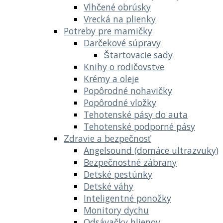
Vlhčené obrúsky
Vrecká na plienky
Potreby pre mamičky
Darčekové súpravy
Štartovacie sady
Knihy o rodičovstve
Krémy a oleje
Popôrodné nohavičky
Popôrodné vložky
Tehotenské pásy do auta
Tehotenské podporné pásy
Zdravie a bezpečnosť
Angelsound (domáce ultrazvuky)
Bezpečnostné zábrany
Detské pestúnky
Detské váhy
Inteligentné ponožky
Monitory dychu
Odsávačky hlienov