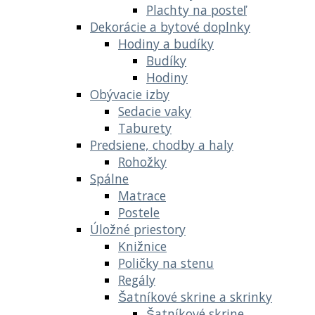
Plachty na posteľ
Dekorácie a bytové doplnky
Hodiny a budíky
Budíky
Hodiny
Obývacie izby
Sedacie vaky
Taburety
Predsiene, chodby a haly
Rohožky
Spálne
Matrace
Postele
Úložné priestory
Knižnice
Poličky na stenu
Regály
Šatníkové skrine a skrinky
Šatníkové skrine