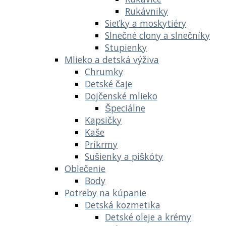
Rukávniky
Sieťky a moskytiéry
Slnečné clony a slnečníky
Stupienky
Mlieko a detská výživa
Chrumky
Detské čaje
Dojčenské mlieko
Špeciálne
Kapsičky
Kaše
Príkrmy
Sušienky a piškóty
Oblečenie
Body
Potreby na kúpanie
Detská kozmetika
Detské oleje a krémy