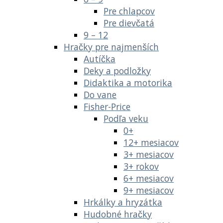
Pre chlapcov
Pre dievčatá
9 – 12
Hračky pre najmenších
Autíčka
Deky a podložky
Didaktika a motorika
Do vane
Fisher-Price
Podľa veku
0+
12+ mesiacov
3+ mesiacov
3+ rokov
6+ mesiacov
9+ mesiacov
Hrkálky a hryzátka
Hudobné hračky