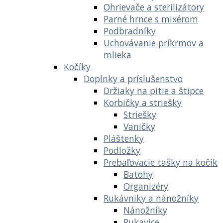
Ohrievače a sterilizátory
Parné hrnce s mixérom
Podbradníky
Uchovávanie príkrmov a
mlieka
Kočíky
Doplnky a príslušenstvo
Držiaky na pitie a štipce
Korbičky a striešky
Striešky
Vaničky
Pláštenky
Podložky
Prebaľovacie tašky na kočík
Batohy
Organizéry
Rukávniky a nánožníky
Nánožníky
Rukavice