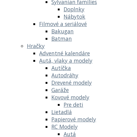
Sylvanian families
Doplnky
Nábytok
Filmové a seriálové
Bakugan
Batman
Hračky
Adventné kalendáre
Autá, vlaky a modely
Autíčka
Autodráhy
Drevené modely
Garáže
Kovové modely
Pre deti
Lietadlá
Papierové modely
RC Modely
Autá