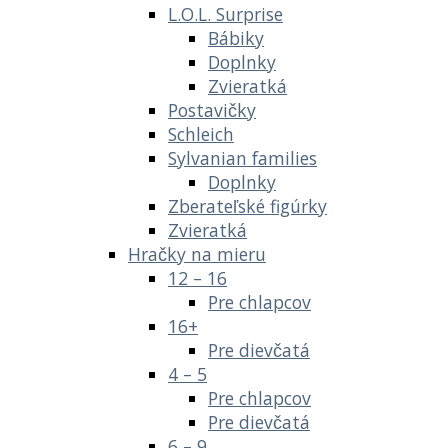
L.O.L. Surprise
Bábiky
Doplnky
Zvieratká
Postavičky
Schleich
Sylvanian families
Doplnky
Zberateľské figúrky
Zvieratká
Hračky na mieru
12 – 16
Pre chlapcov
16+
Pre dievčatá
4 – 5
Pre chlapcov
Pre dievčatá
6 – 9