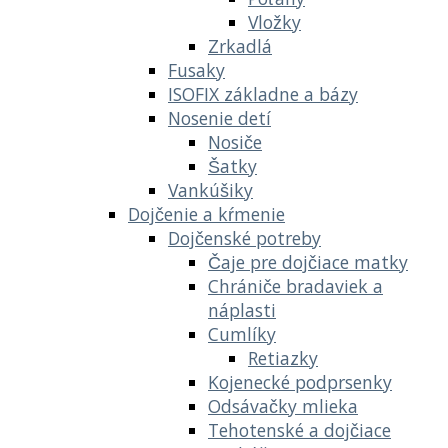
Vložky
Zrkadlá
Fusaky
ISOFIX základne a bázy
Nosenie detí
Nosiče
Šatky
Vankúšiky
Dojčenie a kŕmenie
Dojčenské potreby
Čaje pre dojčiace matky
Chrániče bradaviek a
náplasti
Cumlíky
Retiazky
Kojenecké podprsenky
Odsávačky mlieka
Tehotenské a dojčiace