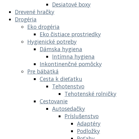
Desiatové boxy
Drevené hračky
Drogéria
Eko drogéria
Eko čistiace prostriedky
Hygienické potreby
Dámska hygiena
Intímna hygiena
Inkontinenčné pomôcky
Pre bábätká
Cesta k dieťatku
Tehotenstvo
Tehotenské rolničky
Cestovanie
Autosedačky
Príslušenstvo
Adaptéry
Podložky
Poťahy