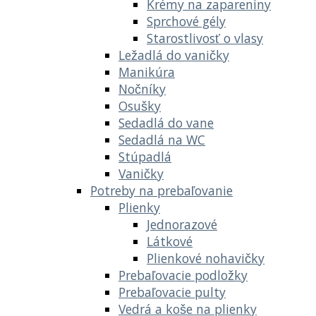
Krémy na zapareniny
Sprchové gély
Starostlivosť o vlasy
Ležadlá do vaničky
Manikúra
Nočníky
Osušky
Sedadlá do vane
Sedadlá na WC
Stúpadlá
Vaničky
Potreby na prebaľovanie
Plienky
Jednorazové
Látkové
Plienkové nohavičky
Prebaľovacie podložky
Prebaľovacie pulty
Vedrá a koše na plienky