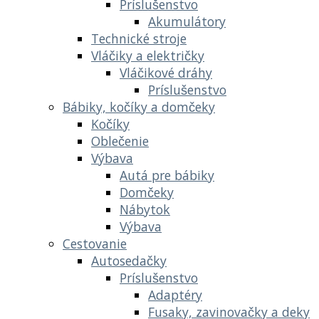
Príslušenstvo
Akumulátory
Technické stroje
Vláčiky a električky
Vláčikové dráhy
Príslušenstvo
Bábiky, kočíky a domčeky
Kočíky
Oblečenie
Výbava
Autá pre bábiky
Domčeky
Nábytok
Výbava
Cestovanie
Autosedačky
Príslušenstvo
Adaptéry
Fusaky, zavinovačky a deky