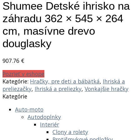
Shumee Detské ihrisko na
záhradu 362 × 545 × 264
cm, masívne drevo
douglasky
907.76
€
Pozrieť v eshope
Kategórie:
Hračky, pre deti a bábätká
,
Ihriská a
preliezačky
,
Ihriská a preliezky
,
Vonkajšie hračky
Kategórie
Auto-moto
Autodoplnky
Interiér
Clony a rolety
Protišmykové podložky