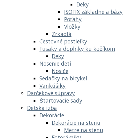
Deky
ISOFIX základne a bázy
Poťahy
Vložky
Zrkadlá
Cestovné postieľky
Fusaky a doplnky ku kočíkom
Deky
Nosenie detí
Nosiče
Sedačky na bicykel
Vankúšiky
Darčekové súpravy
Štartovacie sady
Detská izba
Dekorácie
Dekorácie na stenu
Metre na stenu
Fotorámiky