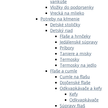
vankúše
Vložky do podprsenky
Vrecká na mlieko
Potreby na kŕmenie
Detské stoličky
Detský riad
Fľaše a hrnčeky
Jedálenské súpravy
Príbory
Taniere a misky
Termosky
Termosky na jedlo
Fľaše a cumle
Cumle na fľašu
Dojčenské fľaše
Odkvapkávače a kefy
Kefy
Odkvapkávače
Súpravy fliaš