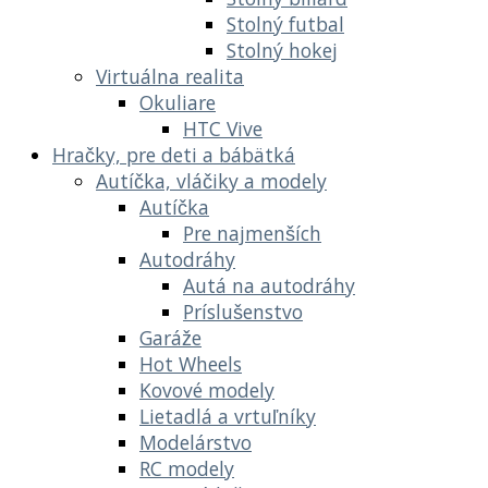
Stolný futbal
Stolný hokej
Virtuálna realita
Okuliare
HTC Vive
Hračky, pre deti a bábätká
Autíčka, vláčiky a modely
Autíčka
Pre najmenších
Autodráhy
Autá na autodráhy
Príslušenstvo
Garáže
Hot Wheels
Kovové modely
Lietadlá a vrtuľníky
Modelárstvo
RC modely