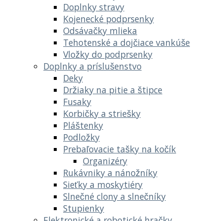
Doplnky stravy
Kojenecké podprsenky
Odsávačky mlieka
Tehotenské a dojčiace vankúše
Vložky do podprsenky
Doplnky a príslušenstvo
Deky
Držiaky na pitie a štipce
Fusaky
Korbičky a striešky
Pláštenky
Podložky
Prebaľovacie tašky na kočík
Organizéry
Rukávniky a nánožníky
Sieťky a moskytiéry
Slnečné clony a slnečníky
Stupienky
Elektronické a robotické hračky