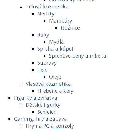
Telová kozmetika
Nechty
Manikúry
Nožnice
Ruky
Mydlá
Sprcha a kúpeľ
Sprchové peny a mlieka
Súpravy
Telo
Oleje
Vlasová kozmetika
Hrebene a kefy
Figurky a zvířátka
Dětské figurky
Schleich
Gaming, hry a zábava
Hry na PC a konzoly