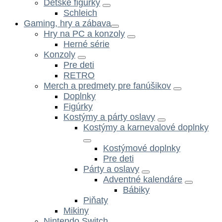
Dětské figurky
Schleich
Gaming, hry a zábava
Hry na PC a konzoly
Herné série
Konzoly
Pre deti
RETRO
Merch a predmety pre fanúšikov
Doplnky
Figúrky
Kostýmy a párty oslavy
Kostýmy a karnevalové doplnky
Kostýmové doplnky
Pre deti
Párty a oslavy
Adventné kalendáre
Bábiky
Piňaty
Mikiny
Nintendo Switch