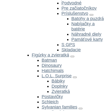
Podvodné
Pre začiatočníkov
Príslušenstvo
Batohy a puzdrá
Nabíjačky a
batérie
Náhradné diely
Pamäťové karty
S GPS
Skladacie
Figúrky a zvieratká
Batman
Dinosaury
Hatchimals
L.O.L. Surprise
Bábiky
Doplnky
Zvieratká
Postavičky
Schleich
Sylvanian families