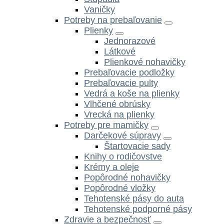
Vaničky
Potreby na prebaľovanie
Plienky
Jednorazové
Látkové
Plienkové nohavičky
Prebaľovacie podložky
Prebaľovacie pulty
Vedrá a koše na plienky
Vlhčené obrúsky
Vrecká na plienky
Potreby pre mamičky
Darčekové súpravy
Štartovacie sady
Knihy o rodičovstve
Krémy a oleje
Popôrodné nohavičky
Popôrodné vložky
Tehotenské pásy do auta
Tehotenské podporné pásy
Zdravie a bezpečnosť