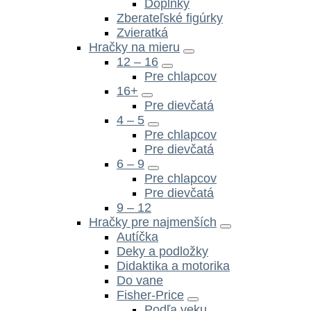
Doplnky
Zberateľské figúrky
Zvieratká
Hračky na mieru
12 – 16
Pre chlapcov
16+
Pre dievčatá
4 – 5
Pre chlapcov
Pre dievčatá
6 – 9
Pre chlapcov
Pre dievčatá
9 – 12
Hračky pre najmenších
Autíčka
Deky a podložky
Didaktika a motorika
Do vane
Fisher-Price
Podľa veku