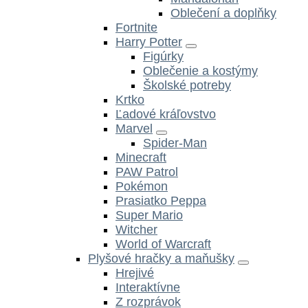
Oblečení a doplňky
Fortnite
Harry Potter
Figúrky
Oblečenie a kostýmy
Školské potreby
Krtko
Ľadové kráľovstvo
Marvel
Spider-Man
Minecraft
PAW Patrol
Pokémon
Prasiatko Peppa
Super Mario
Witcher
World of Warcraft
Plyšové hračky a maňušky
Hrejivé
Interaktívne
Z rozprávok