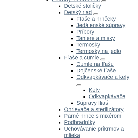
Detské stoličky
Detský riad
Fľaše a hrnčeky
Jedálenské súpravy
Príbory
Taniere a misky
Termosky
Termosky na jedlo
Fľaše a cumle
Cumle na fľašu
Dojčenské fľaše
Odkvapkávače a kefy
Kefy
Odkvapkávače
Súpravy fliaš
Ohrievače a sterilizátory
Parné hrnce s mixérom
Podbradníky
Uchovávanie príkrmov a
mlieka