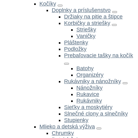
Kočíky
Doplnky a príslušenstvo
Držiaky na pitie a štipce
Korbičky a striešky
Striešky
Vaničky
Pláštenky
Podložky
Prebaľovacie tašky na kočík
Batohy
Organizéry
Rukávniky a nánožníky
Nánožníky
Rukavice
Rukávniky
Sieťky a moskytiéry
Slnečné clony a slnečníky
Stupienky
Mlieko a detská výživa
Chrumky