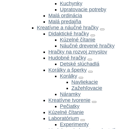
Kuchynky
Upratovacie potreby
Malá ordinácia
Malá predajňa
Kreatívne a náučné hračky
Didaktické hračky
Kúzelné čítanie
Náučné drevené hračky
Hračky na rozvoj zmyslov
Hudobné hračky
Detské slúchadlá
Korálky a šperky
Korálky
Navliekacie
Zažehľovacie
Náramky
Kreatívne tvorenie
Pečiatky
Kúzelné čítanie
Laboratórium
Experimenty