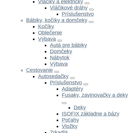
Vláčiky a električky
Vláčikové dráhy
Príslušenstvo
Bábiky, kočíky a domčeky
Kočíky
Oblečenie
Výbava
Autá pre bábiky
Domčeky
Nábytok
Výbava
Cestovanie
Autosedačky
Príslušenstvo
Adaptéry
Fusaky, zavinovačky a deky
Deky
ISOFIX základne a bázy
Poťahy
Vložky
Zrkadlá