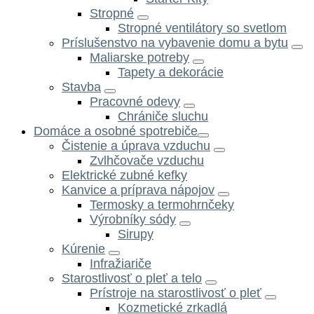
Stropné
Stropné ventilátory so svetlom
Príslušenstvo na vybavenie domu a bytu
Maliarske potreby
Tapety a dekorácie
Stavba
Pracovné odevy
Chrániče sluchu
Domáce a osobné spotrebiče
Čistenie a úprava vzduchu
Zvlhčovače vzduchu
Elektrické zubné kefky
Kanvice a príprava nápojov
Termosky a termohrnčeky
Výrobníky sódy
Sirupy
Kúrenie
Infražiariče
Starostlivosť o pleť a telo
Prístroje na starostlivosť o pleť
Kozmetické zrkadlá