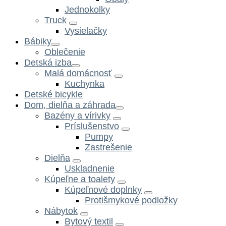
Jednokolky
Truck
Vysielačky
Bábiky
Oblečenie
Detská izba
Malá domácnosť
Kuchynka
Detské bicykle
Dom, dielňa a záhrada
Bazény a vírivky
Príslušenstvo
Pumpy
Zastrešenie
Dielňa
Uskladnenie
Kúpeľne a toalety
Kúpeľnové doplnky
Protišmykové podložky
Nábytok
Bytový textil