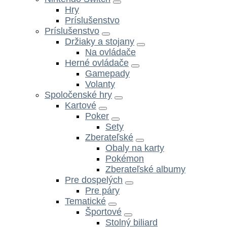
Hry
Príslušenstvo
Príslušenstvo
Držiaky a stojany
Na ovládače
Herné ovládače
Gamepady
Volanty
Spoločenské hry
Kartové
Poker
Sety
Zberateľské
Obaly na karty
Pokémon
Zberateľské albumy
Pre dospelých
Pre páry
Tematické
Športové
Stolný biliard