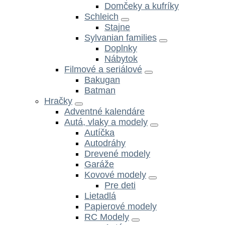
Domčeky a kufríky
Schleich
Stajne
Sylvanian families
Doplnky
Nábytok
Filmové a seriálové
Bakugan
Batman
Hračky
Adventné kalendáre
Autá, vlaky a modely
Autíčka
Autodráhy
Drevené modely
Garáže
Kovové modely
Pre deti
Lietadlá
Papierové modely
RC Modely