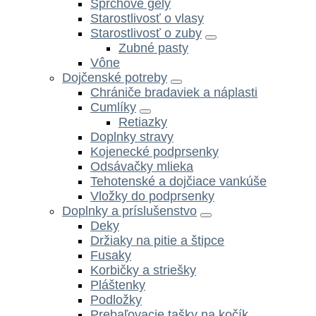
Sprchové gély
Starostlivosť o vlasy
Starostlivosť o zuby
Zubné pasty
Vône
Dojčenské potreby
Chrániče bradaviek a náplasti
Cumlíky
Retiazky
Doplnky stravy
Kojenecké podprsenky
Odsávačky mlieka
Tehotenské a dojčiace vankúše
Vložky do podprsenky
Doplnky a príslušenstvo
Deky
Držiaky na pitie a štipce
Fusaky
Korbičky a striešky
Pláštenky
Podložky
Prebaľovacie tašky na kočík