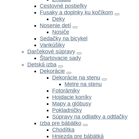
Cestovné postieľky
Fusaky a doplnky ku kočíkom
Deky
Nosenie detí
Nosiče
Sedačky na bicykel
Vankúšiky
Darčekové súpravy
Štartovacie sady
Detská izba
Dekorácie
Dekorácie na stenu
Metre na stenu
Fotorámiky
Hojdacie koníky
Mapy a glóbusy
Pokladničky
Súpravy na odliatky a odtlačky
Izba pre bábätko
Chodítka
Hniezda pre bábätká