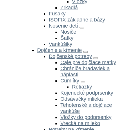
Vložky
Zrkadlá
Fusaky
ISOFIX základne a bázy
Nosenie detí
Nosiče
Šatky
Vankúšiky
Dojčenie a kŕmenie
Dojčenské potreby
Čaje pre dojčiace matky
Chrániče bradaviek a
náplasti
Cumlíky
Retiazky
Kojenecké podprsenky
Odsávačky mlieka
Tehotenské a dojčiace
vankúše
Vložky do podprsenky
Vrecká na mlieko
Potreby na kŕmenie