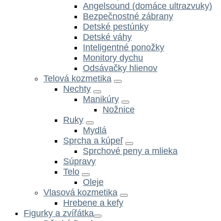
Angelsound (domáce ultrazvuky)
Bezpečnostné zábrany
Detské pestúnky
Detské váhy
Inteligentné ponožky
Monitory dychu
Odsávačky hlienov
Telová kozmetika
Nechty
Manikúry
Nožnice
Ruky
Mydlá
Sprcha a kúpeľ
Sprchové peny a mlieka
Súpravy
Telo
Oleje
Vlasová kozmetika
Hrebene a kefy
Figurky a zvířátka