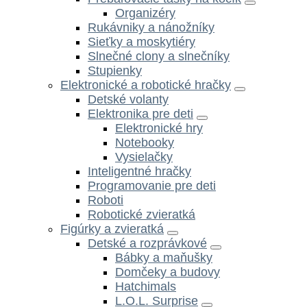
Organizéry
Rukávniky a nánožníky
Sieťky a moskytiéry
Slnečné clony a slnečníky
Stupienky
Elektronické a robotické hračky
Detské volanty
Elektronika pre deti
Elektronické hry
Notebooky
Vysielačky
Inteligentné hračky
Programovanie pre deti
Roboti
Robotické zvieratká
Figúrky a zvieratká
Detské a rozprávkové
Bábky a maňušky
Domčeky a budovy
Hatchimals
L.O.L. Surprise