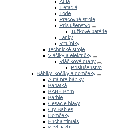
Autá
Lietadlá
Lode
Pracovné stroje
Príslušenstvo
Tužkové batérie
Tanky
Vrtuľníky
Technické stroje
Vláčiky a električky
Vláčikové dráhy
Príslušenstvo
Bábiky, kočíky a domčeky
Autá pre bábiky
Bábätká
BABY Born
Barbie
Česacie hlavy
Cry Babies
Domčeky
Enchantimals
Kindi Kids