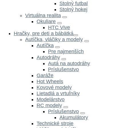
Stolný futbal
Stolný hokej
Virtuálna realita
Okuliare
HTC Vive
Hračky, pre deti a bábätká
Autíčka, vláčiky a modely
Autíčka
Pre najmenších
Autodráhy
Autá na autodráhy
Príslušenstvo
Garáže
Hot Wheels
Kovové modely
Lietadlá a vrtuľníky
Modelárstvo
RC modely
Príslušenstvo
Akumulátory
Technické stroje