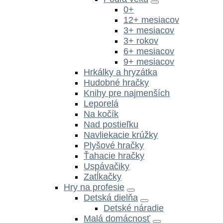
0+
12+ mesiacov
3+ mesiacov
3+ rokov
6+ mesiacov
9+ mesiacov
Hrkálky a hryzátka
Hudobné hračky
Knihy pre najmenších
Leporelá
Na kočík
Nad postieľku
Navliekacie krúžky
Plyšové hračky
Ťahacie hračky
Uspávačiky
Zatĺkačky
Hry na profesie
Detská dielňa
Detské náradie
Malá domácnosť