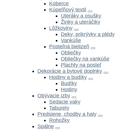
Koberce
Kúpeľňový textil
Uteráky a osušky
Žinky a uteráčiky
Lôžkoviny
Deky, prikrývky a plédy
Vankúše
Posteľná bielizeň
Obliečky
Obliečky na vankúše
Plachty na posteľ
Dekorácie a bytové doplnky
Hodiny a budíky
Budíky
Hodiny
Obývacie izby
Sedacie vaky
Taburety
Predsiene, chodby a haly
Rohožky
Spálne