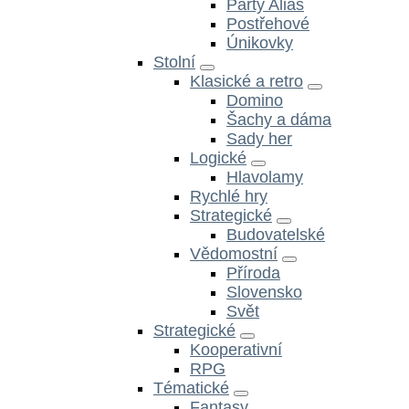
Party Alias
Postřehové
Únikovky
Stolní
Klasické a retro
Domino
Šachy a dáma
Sady her
Logické
Hlavolamy
Rychlé hry
Strategické
Budovatelské
Vědomostní
Příroda
Slovensko
Svět
Strategické
Kooperativní
RPG
Tématické
Fantasy