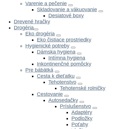
Varenie a pečenie
Skladovanie a vákuovanie
Desiatové boxy
Drevené hračky
Drogéria
Eko drogéria
Eko čistiace prostriedky
Hygienické potreby
Dámska hygiena
Intímna hygiena
Inkontinenčné pomôcky
Pre bábätká
Cesta k dieťatku
Tehotenstvo
Tehotenské rolničky
Cestovanie
Autosedačky
Príslušenstvo
Adaptéry
Podložky
Poťahy