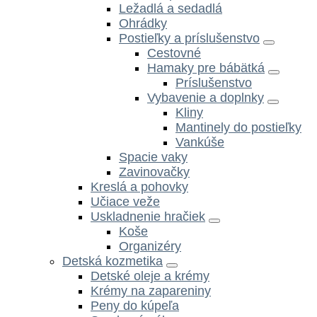
Ležadlá a sedadlá
Ohrádky
Postieľky a príslušenstvo
Cestovné
Hamaky pre bábätká
Príslušenstvo
Vybavenie a doplnky
Kliny
Mantinely do postieľky
Vankúše
Spacie vaky
Zavinovačky
Kreslá a pohovky
Učiace veže
Uskladnenie hračiek
Koše
Organizéry
Detská kozmetika
Detské oleje a krémy
Krémy na zapareniny
Peny do kúpeľa