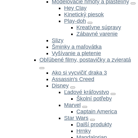
Modelovacie hmoty a plastelíny
Hey Clay
Kinetický piesok
Play-doh
Kreatívne súpravy
Zábavné varenie
Slizy
Šminky a maľovátka
Vyšívanie a pletenie
Obľúbené filmy, postavičky a zvieratá
Ako si vycvičiť draka 3
Assassin's Creed
Disney
Ľadové kráľovstvo
Školní potřeby
Marvel
Captain America
Star Wars
Další produkty
Hrnky
Mandalorian