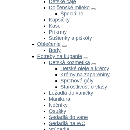
Detské čaje
Dojčenské mlieko
Špeciálne
Kapsičky
Kaše
Príkrmy
Sušienky a piškóty
Oblečenie
Body
Potreby na kúpanie
Detská kozmetika
Detské oleje a krémy
Krémy na zapareniny
Sprchové gély
Starostlivosť o vlasy
Ležadlá do vaničky
Manikúra
Nočníky
Osušky
Sedadlá do vane
Sedadlá na WC
Stúpadlá