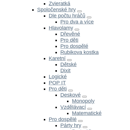
Zvieratká
Spoločenské hry
Dle počtu hráčů
Pro dva a více
Hlavolamy
Dřevěné
Pro děti
Pro dospělé
Rubikova kostka
Karetní
Dětské
Dixit
Logické
POP IT
Pro děti
Deskové
Monopoly
Vzdělávací
Matematické
Pro dospělé
Párty hry