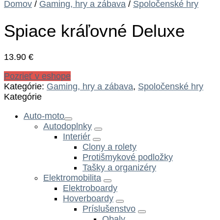
Domov
/
Gaming, hry a zábava
/
Spoločenské hry
Spiace kráľovné Deluxe
13.90
€
Pozrieť v eshope
Kategórie:
Gaming, hry a zábava
,
Spoločenské hry
Kategórie
Auto-moto
Autodoplnky
Interiér
Clony a rolety
Protišmykové podložky
Tašky a organizéry
Elektromobilita
Elektroboardy
Hoverboardy
Príslušenstvo
Obaly