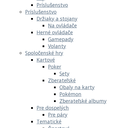
Príslušenstvo
Príslušenstvo
Držiaky a stojany
Na ovládače
Herné ovládače
Gamepady
Volanty
Spoločenské hry
Kartové
Poker
Sety
Zberateľské
Obaly na karty
Pokémon
Zberateľské albumy
Pre dospelých
Pre páry
Tematické