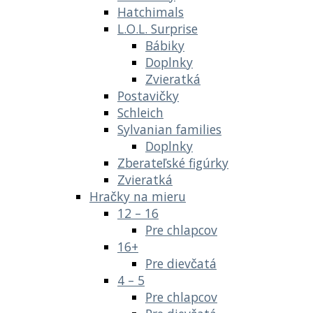
Hatchimals
L.O.L. Surprise
Bábiky
Doplnky
Zvieratká
Postavičky
Schleich
Sylvanian families
Doplnky
Zberateľské figúrky
Zvieratká
Hračky na mieru
12 – 16
Pre chlapcov
16+
Pre dievčatá
4 – 5
Pre chlapcov