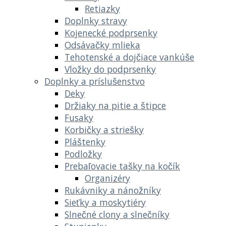
Retiazky
Doplnky stravy
Kojenecké podprsenky
Odsávačky mlieka
Tehotenské a dojčiace vankúše
Vložky do podprsenky
Doplnky a príslušenstvo
Deky
Držiaky na pitie a štipce
Fusaky
Korbičky a striešky
Pláštenky
Podložky
Prebaľovacie tašky na kočík
Organizéry
Rukávniky a nánožníky
Sieťky a moskytiéry
Slnečné clony a slnečníky