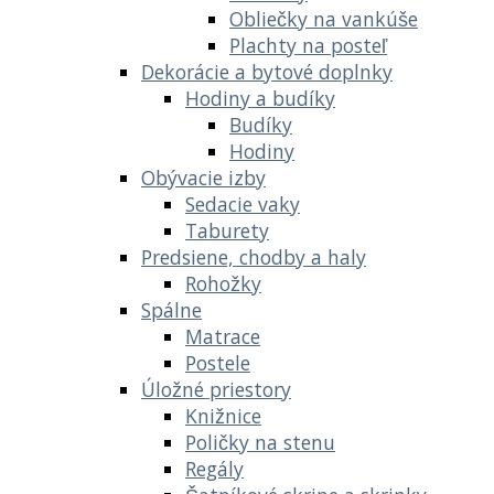
Obliečky na vankúše
Plachty na posteľ
Dekorácie a bytové doplnky
Hodiny a budíky
Budíky
Hodiny
Obývacie izby
Sedacie vaky
Taburety
Predsiene, chodby a haly
Rohožky
Spálne
Matrace
Postele
Úložné priestory
Knižnice
Poličky na stenu
Regály