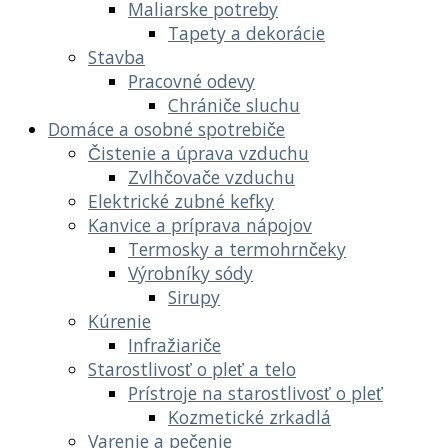
Maliarske potreby
Tapety a dekorácie
Stavba
Pracovné odevy
Chrániče sluchu
Domáce a osobné spotrebiče
Čistenie a úprava vzduchu
Zvlhčovače vzduchu
Elektrické zubné kefky
Kanvice a príprava nápojov
Termosky a termohrnčeky
Výrobníky sódy
Sirupy
Kúrenie
Infražiariče
Starostlivosť o pleť a telo
Prístroje na starostlivosť o pleť
Kozmetické zrkadlá
Varenie a pečenie