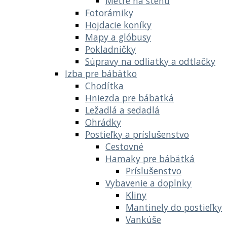
Metre na stenu
Fotorámiky
Hojdacie koníky
Mapy a glóbusy
Pokladničky
Súpravy na odliatky a odtlačky
Izba pre bábätko
Chodítka
Hniezda pre bábätká
Ležadlá a sedadlá
Ohrádky
Postieľky a príslušenstvo
Cestovné
Hamaky pre bábätká
Príslušenstvo
Vybavenie a doplnky
Kliny
Mantinely do postieľky
Vankúše