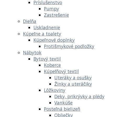
Príslušenstvo
Pumpy
Zastrešenie
Dielňa
Uskladnenie
Kúpeľne a toalety
Kúpeľnové doplnky
Protišmykové podložky
Nábytok
Bytový textil
Koberce
Kúpeľňový textil
Uteráky a osušky
Žinky a uteráčiky
Lôžkoviny
Deky, prikrývky a plédy
Vankúše
Posteľná bielizeň
Obliečky