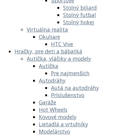
Športové
Stolný biliard
Stolný futbal
Stolný hokej
Virtuálna realita
Okuliare
HTC Vive
Hračky, pre deti a bábätká
Autíčka, vláčiky a modely
Autíčka
Pre najmenších
Autodráhy
Autá na autodráhy
Príslušenstvo
Garáže
Hot Wheels
Kovové modely
Lietadlá a vrtuľníky
Modelárstvo