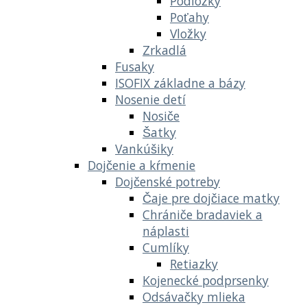
Podložky
Poťahy
Vložky
Zrkadlá
Fusaky
ISOFIX základne a bázy
Nosenie detí
Nosiče
Šatky
Vankúšiky
Dojčenie a kŕmenie
Dojčenské potreby
Čaje pre dojčiace matky
Chrániče bradaviek a
náplasti
Cumlíky
Retiazky
Kojenecké podprsenky
Odsávačky mlieka