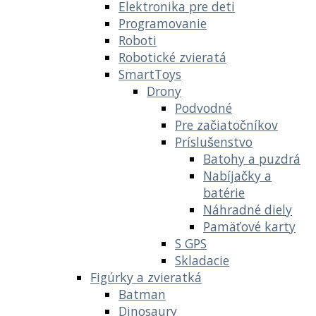
Elektronika pre deti
Programovanie
Roboti
Robotické zvieratá
SmartToys
Drony
Podvodné
Pre začiatočníkov
Príslušenstvo
Batohy a puzdrá
Nabíjačky a
batérie
Náhradné diely
Pamäťové karty
S GPS
Skladacie
Figúrky a zvieratká
Batman
Dinosaury