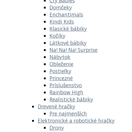
Cry Babies
Domčeky
Enchantimals
Kindi Kids
Klasické bábiky
Kočíky
Látkové bábiky
Na! Na! Na! Surprise
Nábytok
Oblečenie
Postieľky
Princezné
Príslušenstvo
Rainbow High
Realistické bábiky
Drevené hračky
Pre najmenších
Elektronické a robotické hračky
Drony