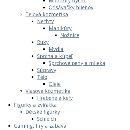
Monitory dychu
Odsávačky hlienov
Telová kozmetika
Nechty
Manikúry
Nožnice
Ruky
Mydlá
Sprcha a kúpeľ
Sprchové peny a mlieka
Súpravy
Telo
Oleje
Vlasová kozmetika
Hrebene a kefy
Figurky a zvířátka
Dětské figurky
Schleich
Gaming, hry a zábava