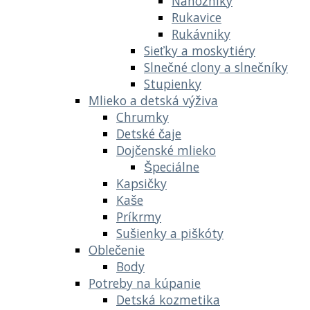
Nánožníky
Rukavice
Rukávniky
Sieťky a moskytiéry
Slnečné clony a slnečníky
Stupienky
Mlieko a detská výživa
Chrumky
Detské čaje
Dojčenské mlieko
Špeciálne
Kapsičky
Kaše
Príkrmy
Sušienky a piškóty
Oblečenie
Body
Potreby na kúpanie
Detská kozmetika