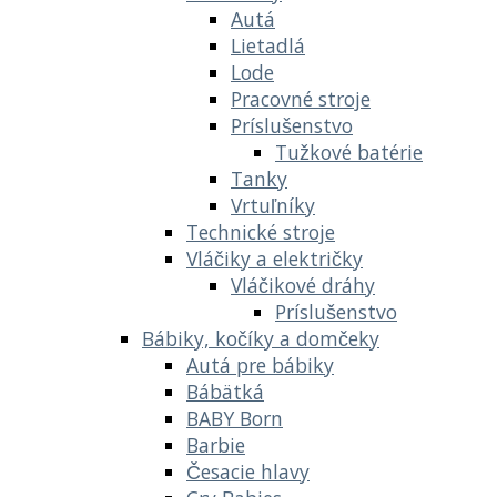
Autá
Lietadlá
Lode
Pracovné stroje
Príslušenstvo
Tužkové batérie
Tanky
Vrtuľníky
Technické stroje
Vláčiky a električky
Vláčikové dráhy
Príslušenstvo
Bábiky, kočíky a domčeky
Autá pre bábiky
Bábätká
BABY Born
Barbie
Česacie hlavy