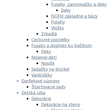
Fusaky, zavinovačky a deky
Deky
ISOFIX základne a bázy
Poťahy
Vložky
Zrkadlá
Cestovné postieľky
Fusaky a doplnky ku kočíkom
Deky
Nosenie detí
Nosiče
Sedačky na bicykel
Vankúšiky
Darčekové súpravy
Štartovacie sady
Detská izba
Dekorácie
Dekorácie na stenu