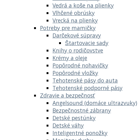
Vedrá a koše na plienky
Vlhčené obrúsky
Vrecká na plienky
Potreby pre mamičky
Darčekové súpravy
Štartovacie sady
Knihy o rodičovstve
Krémy a oleje
Popôrodné nohavičky
Popôrodné vložky
Tehotenské pásy do auta
Tehotenské podporné pásy
Zdravie a bezpečnosť
Angelsound (domáce ultrazvuky)
Bezpečnostné zábrany
Detské pestúnky
Detské váhy
Inteligentné ponožky