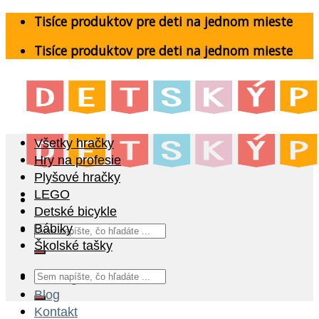
Skip
Tisíce produktov pre deti na jednom mieste
to
Tisíce produktov pre deti na jednom mieste
content
Všetky hračky
Hry na profesie
Plyšové hračky
LEGO
Detské bicykle
Hľadať:
Bábiky
Školské tašky
Hľadať:
Katalóg
Blog
Kontakt