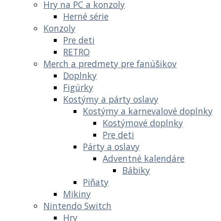
Hry na PC a konzoly
Herné série
Konzoly
Pre deti
RETRO
Merch a predmety pre fanúšikov
Doplnky
Figúrky
Kostýmy a párty oslavy
Kostýmy a karnevalové doplnky
Kostýmové doplnky
Pre deti
Párty a oslavy
Adventné kalendáre
Bábiky
Piňaty
Mikiny
Nintendo Switch
Hry