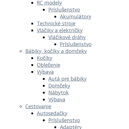
RC modely
Príslušenstvo
Akumulátory
Technické stroje
Vláčiky a električky
Vláčikové dráhy
Príslušenstvo
Bábiky, kočíky a domčeky
Kočíky
Oblečenie
Výbava
Autá pre bábiky
Domčeky
Nábytok
Výbava
Cestovanie
Autosedačky
Príslušenstvo
Adaptéry