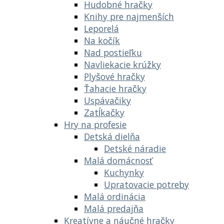
Hudobné hračky
Knihy pre najmenších
Leporelá
Na kočík
Nad postieľku
Navliekacie krúžky
Plyšové hračky
Ťahacie hračky
Uspávačiky
Zatĺkačky
Hry na profesie
Detská dielňa
Detské náradie
Malá domácnosť
Kuchynky
Upratovacie potreby
Malá ordinácia
Malá predajňa
Kreatívne a náučné hračky