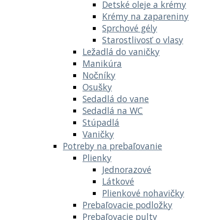
Detské oleje a krémy
Krémy na zapareniny
Sprchové gély
Starostlivosť o vlasy
Ležadlá do vaničky
Manikúra
Nočníky
Osušky
Sedadlá do vane
Sedadlá na WC
Stúpadlá
Vaničky
Potreby na prebaľovanie
Plienky
Jednorazové
Látkové
Plienkové nohavičky
Prebaľovacie podložky
Prebaľovacie pulty