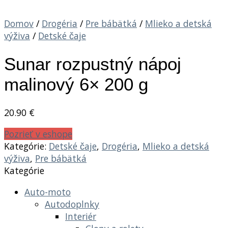
Domov
/
Drogéria
/
Pre bábätká
/
Mlieko a detská
výživa
/
Detské čaje
Sunar rozpustný nápoj
malinový 6× 200 g
20.90
€
Pozrieť v eshope
Kategórie:
Detské čaje
,
Drogéria
,
Mlieko a detská
výživa
,
Pre bábätká
Kategórie
Auto-moto
Autodoplnky
Interiér