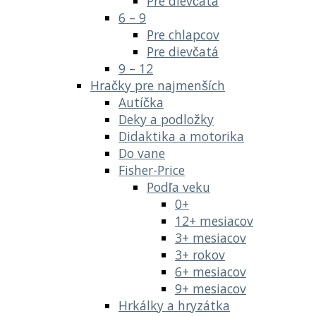
Pre dievčatá
6 – 9
Pre chlapcov
Pre dievčatá
9 – 12
Hračky pre najmenších
Autíčka
Deky a podložky
Didaktika a motorika
Do vane
Fisher-Price
Podľa veku
0+
12+ mesiacov
3+ mesiacov
3+ rokov
6+ mesiacov
9+ mesiacov
Hrkálky a hryzátka