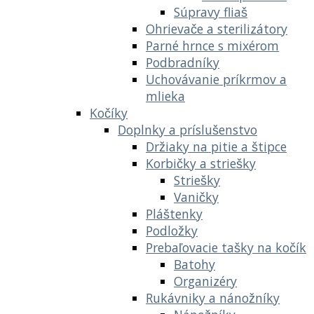
Súpravy fliaš
Ohrievače a sterilizátory
Parné hrnce s mixérom
Podbradníky
Uchovávanie príkrmov a
mlieka
Kočíky
Doplnky a príslušenstvo
Držiaky na pitie a štipce
Korbičky a striešky
Striešky
Vaničky
Pláštenky
Podložky
Prebaľovacie tašky na kočík
Batohy
Organizéry
Rukávniky a nánožníky