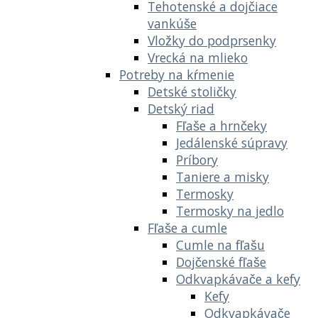
Tehotenské a dojčiace
vankúše
Vložky do podprsenky
Vrecká na mlieko
Potreby na kŕmenie
Detské stoličky
Detský riad
Fľaše a hrnčeky
Jedálenské súpravy
Príbory
Taniere a misky
Termosky
Termosky na jedlo
Fľaše a cumle
Cumle na fľašu
Dojčenské fľaše
Odkvapkávače a kefy
Kefy
Odkvapkávače