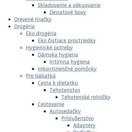
Skladovanie a vákuovanie
Desiatové boxy
Drevené hračky
Drogéria
Eko drogéria
Eko čistiace prostriedky
Hygienické potreby
Dámska hygiena
Intímna hygiena
Inkontinenčné pomôcky
Pre bábätká
Cesta k dieťatku
Tehotenstvo
Tehotenské rolničky
Cestovanie
Autosedačky
Príslušenstvo
Adaptéry