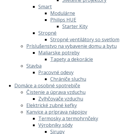
Smart
Modulárne
Philips HUE
Starter Kity
Stropné
Stropné ventilátory so svetlom
Príslušenstvo na vybavenie domu a bytu
Maliarske potreby
Tapety a dekorácie
Stavba
Pracovné odevy
Chrániče sluchu
Domáce a osobné spotrebiče
Čistenie a úprava vzduchu
Zvlhčovače vzduchu
Elektrické zubné kefky
Kanvice a príprava nápojov
Termosky a termohrnčeky
Výrobníky sódy
Sirupy