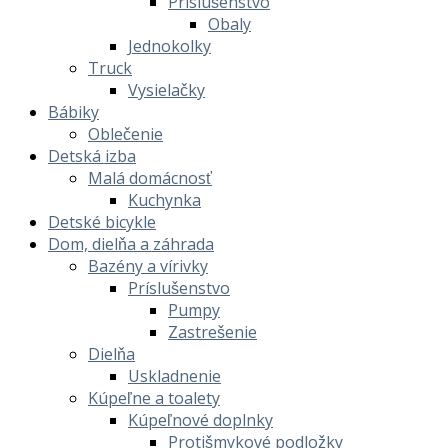
Príslušenstvo
Obaly
Jednokolky
Truck
Vysielačky
Bábiky
Oblečenie
Detská izba
Malá domácnosť
Kuchynka
Detské bicykle
Dom, dielňa a záhrada
Bazény a vírivky
Príslušenstvo
Pumpy
Zastrešenie
Dielňa
Uskladnenie
Kúpeľne a toalety
Kúpeľnové doplnky
Protišmykové podložky