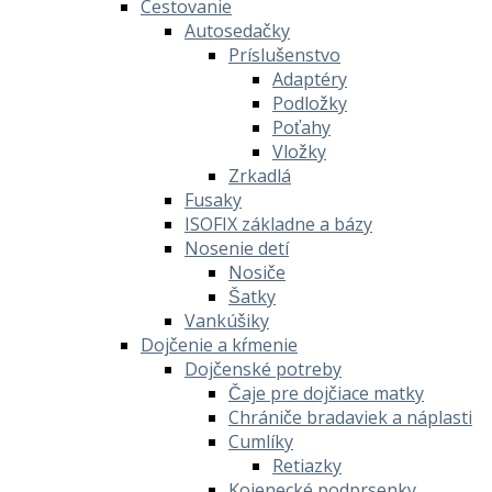
Cestovanie
Autosedačky
Príslušenstvo
Adaptéry
Podložky
Poťahy
Vložky
Zrkadlá
Fusaky
ISOFIX základne a bázy
Nosenie detí
Nosiče
Šatky
Vankúšiky
Dojčenie a kŕmenie
Dojčenské potreby
Čaje pre dojčiace matky
Chrániče bradaviek a náplasti
Cumlíky
Retiazky
Kojenecké podprsenky