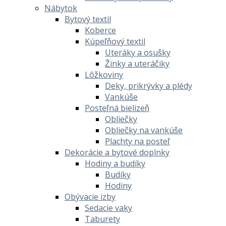
Nábytok
Bytový textil
Koberce
Kúpeľňový textil
Uteráky a osušky
Žinky a uteráčiky
Lôžkoviny
Deky, prikrývky a plédy
Vankúše
Posteľná bielizeň
Obliečky
Obliečky na vankúše
Plachty na posteľ
Dekorácie a bytové doplnky
Hodiny a budíky
Budíky
Hodiny
Obývacie izby
Sedacie vaky
Taburety