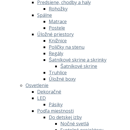
Predsiene, chodby a haly
Rohožky
Spálne
Matrace
Postele
Úložné priestory
Knižnice
Poličky na stenu
Regály
Šatníkové skrine a skrinky
Šatníkové skrine
Truhlice
Úložné boxy
Osvetlenie
Dekoračné
LED
Pásiky
Podľa miestnosti
Do detskej izby
Nočné svetlá
Svetelné projektory