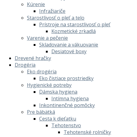
Kúrenie
Infražiariče
Starostlivosť o pleť a telo
Prístroje na starostlivosť o pleť
Kozmetické zrkadlá
Varenie a pečenie
Skladovanie a vákuovanie
Desiatové boxy
Drevené hračky
Drogéria
Eko drogéria
Eko čistiace prostriedky
Hygienické potreby
Dámska hygiena
Intímna hygiena
Inkontinenčné pomôcky
Pre bábätká
Cesta k dieťatku
Tehotenstvo
Tehotenské rolničky