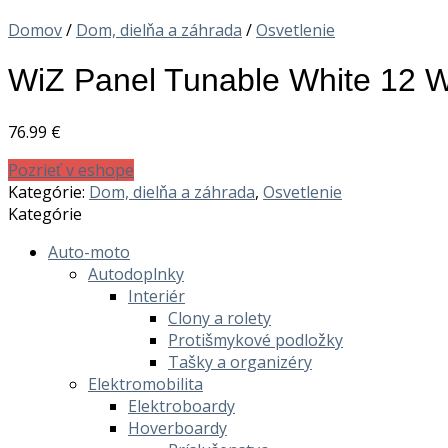
Domov
/
Dom, dielňa a záhrada
/
Osvetlenie
WiZ Panel Tunable White 12 W
76.99
€
Pozrieť v eshope
Kategórie:
Dom, dielňa a záhrada
,
Osvetlenie
Kategórie
Auto-moto
Autodoplnky
Interiér
Clony a rolety
Protišmykové podložky
Tašky a organizéry
Elektromobilita
Elektroboardy
Hoverboardy