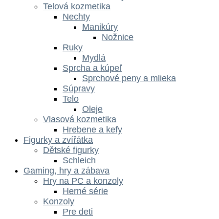
Telová kozmetika
Nechty
Manikúry
Nožnice
Ruky
Mydlá
Sprcha a kúpeľ
Sprchové peny a mlieka
Súpravy
Telo
Oleje
Vlasová kozmetika
Hrebene a kefy
Figurky a zvířátka
Dětské figurky
Schleich
Gaming, hry a zábava
Hry na PC a konzoly
Herné série
Konzoly
Pre deti