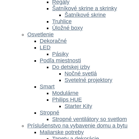
Regály
Šatníkové skrine a skrinky
Šatníkové skrine
Truhlice
Úložné boxy
Osvetlenie
Dekoračné
LED
Pásiky
Podľa miestnosti
Do detskej izby
Nočné svetlá
Svetelné projektory
Smart
Modulárne
Philips HUE
Starter Kity
Stropné
Stropné ventilátory so svetlom
Príslušenstvo na vybavenie domu a bytu
Maliarske potreby
Tapety a dekorácie