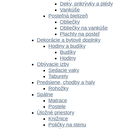
Deky, prikrývky a plédy
Vankúše
Posteľná bielizeň
Obliečky
Obliečky na vankúše
Plachty na posteľ
Dekorácie a bytové doplnky
Hodiny a budíky
Budíky
Hodiny
Obývacie izby
Sedacie vaky
Taburety
Predsiene, chodby a haly
Rohožky
Spálne
Matrace
Postele
Úložné priestory
Knižnice
Poličky na stenu