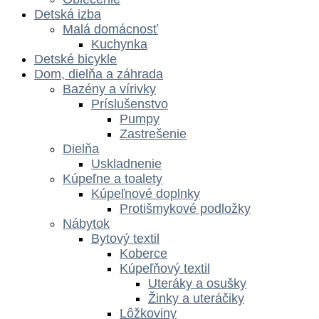
Detská izba
Malá domácnosť
Kuchynka
Detské bicykle
Dom, dielňa a záhrada
Bazény a vírivky
Príslušenstvo
Pumpy
Zastrešenie
Dielňa
Uskladnenie
Kúpeľne a toalety
Kúpeľnové doplnky
Protišmykové podložky
Nábytok
Bytový textil
Koberce
Kúpeľňový textil
Uteráky a osušky
Žinky a uteráčiky
Lôžkoviny