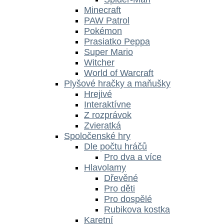
Minecraft
PAW Patrol
Pokémon
Prasiatko Peppa
Super Mario
Witcher
World of Warcraft
Plyšové hračky a maňušky
Hrejivé
Interaktívne
Z rozprávok
Zvieratká
Spoločenské hry
Dle počtu hráčů
Pro dva a více
Hlavolamy
Dřevěné
Pro děti
Pro dospělé
Rubikova kostka
Karetní