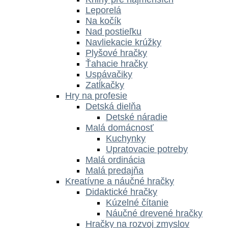
Leporelá
Na kočík
Nad postieľku
Navliekacie krúžky
Plyšové hračky
Ťahacie hračky
Uspávačiky
Zatĺkačky
Hry na profesie
Detská dielňa
Detské náradie
Malá domácnosť
Kuchynky
Upratovacie potreby
Malá ordinácia
Malá predajňa
Kreatívne a náučné hračky
Didaktické hračky
Kúzelné čítanie
Náučné drevené hračky
Hračky na rozvoj zmyslov