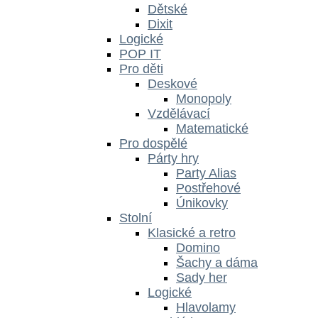
Dětské
Dixit
Logické
POP IT
Pro děti
Deskové
Monopoly
Vzdělávací
Matematické
Pro dospělé
Párty hry
Party Alias
Postřehové
Únikovky
Stolní
Klasické a retro
Domino
Šachy a dáma
Sady her
Logické
Hlavolamy