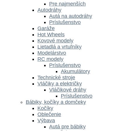
Pre najmenších
Autodráhy
Autá na autodráhy
Príslušenstvo
Garáže
Hot Wheels
Kovové modely
Lietadlá a vrtuľníky
Modelárstvo
RC modely
Príslušenstvo
Akumulátory
Technické stroje
Vláčiky a električky
Vláčikové dráhy
Príslušenstvo
Bábiky, kočíky a domčeky
Kočíky
Oblečenie
Výbava
Autá pre bábiky