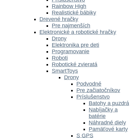
Rainbow High
Realistické bábiky
Drevené hračky
Pre najmenších
Elektronické a robotické hračky
Drony
Elektronika pre deti
Programovanie
Roboti
Robotické zvieratá
SmartToys
Drony
Podvodné
Pre začiatočníkov
Príslušenstvo
Batohy a puzdrá
Nabíjačky a
batérie
Náhradné diely
Pamäťové karty
S GPS