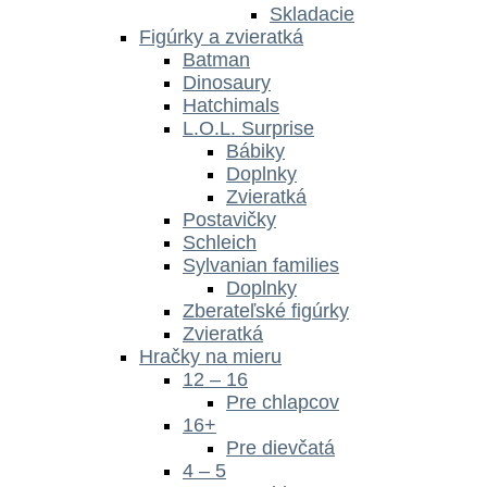
Skladacie
Figúrky a zvieratká
Batman
Dinosaury
Hatchimals
L.O.L. Surprise
Bábiky
Doplnky
Zvieratká
Postavičky
Schleich
Sylvanian families
Doplnky
Zberateľské figúrky
Zvieratká
Hračky na mieru
12 – 16
Pre chlapcov
16+
Pre dievčatá
4 – 5