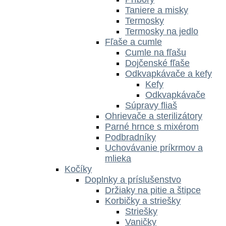
Taniere a misky
Termosky
Termosky na jedlo
Fľaše a cumle
Cumle na fľašu
Dojčenské fľaše
Odkvapkávače a kefy
Kefy
Odkvapkávače
Súpravy fliaš
Ohrievače a sterilizátory
Parné hrnce s mixérom
Podbradníky
Uchovávanie príkrmov a
mlieka
Kočíky
Doplnky a príslušenstvo
Držiaky na pitie a štipce
Korbičky a striešky
Striešky
Vaničky