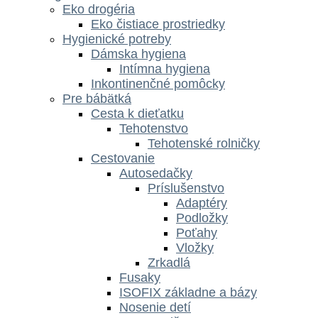
Eko drogéria
Eko čistiace prostriedky
Hygienické potreby
Dámska hygiena
Intímna hygiena
Inkontinenčné pomôcky
Pre bábätká
Cesta k dieťatku
Tehotenstvo
Tehotenské rolničky
Cestovanie
Autosedačky
Príslušenstvo
Adaptéry
Podložky
Poťahy
Vložky
Zrkadlá
Fusaky
ISOFIX základne a bázy
Nosenie detí