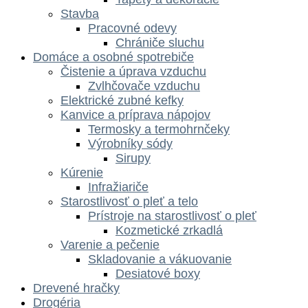
Stavba
Pracovné odevy
Chrániče sluchu
Domáce a osobné spotrebiče
Čistenie a úprava vzduchu
Zvlhčovače vzduchu
Elektrické zubné kefky
Kanvice a príprava nápojov
Termosky a termohrnčeky
Výrobníky sódy
Sirupy
Kúrenie
Infražiariče
Starostlivosť o pleť a telo
Prístroje na starostlivosť o pleť
Kozmetické zrkadlá
Varenie a pečenie
Skladovanie a vákuovanie
Desiatové boxy
Drevené hračky
Drogéria