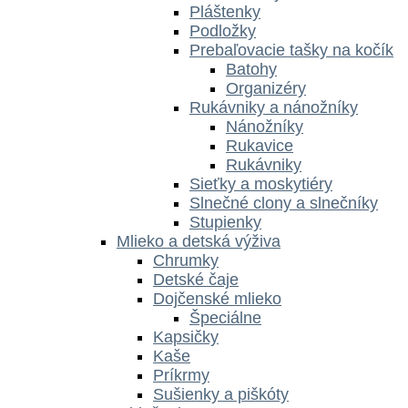
Pláštenky
Podložky
Prebaľovacie tašky na kočík
Batohy
Organizéry
Rukávniky a nánožníky
Nánožníky
Rukavice
Rukávniky
Sieťky a moskytiéry
Slnečné clony a slnečníky
Stupienky
Mlieko a detská výživa
Chrumky
Detské čaje
Dojčenské mlieko
Špeciálne
Kapsičky
Kaše
Príkrmy
Sušienky a piškóty