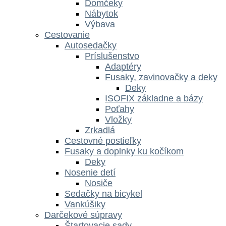
Domčeky
Nábytok
Výbava
Cestovanie
Autosedačky
Príslušenstvo
Adaptéry
Fusaky, zavinovačky a deky
Deky
ISOFIX základne a bázy
Poťahy
Vložky
Zrkadlá
Cestovné postieľky
Fusaky a doplnky ku kočíkom
Deky
Nosenie detí
Nosiče
Sedačky na bicykel
Vankúšiky
Darčekové súpravy
Štartovacie sady