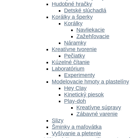
Hudobné hračky
Detské slúchadlá
Korálky a šperky
Korálky
Navliekacie
Zažehľovacie
Náramky
Kreatívne tvorenie
Pečiatky
Kúzelné čítanie
Laboratórium
Experimenty
Modelovacie hmoty a plastelíny
Hey Clay
Kinetický piesok
Play-doh
Kreatívne súpravy
Zábavné varenie
Slizy
Šminky a maľovátka
Vyšívanie a pletenie