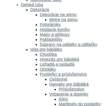
Detská izba
Dekorácie
Dekorácie na stenu
Metre na stenu
Fotorámiky
Hojdacie koníky
Mapy a glóbusy
Pokladničky
Súpravy na odliatky a odtlačky
Izba pre bábätko
Chodítka
Hniezda pre bábätká
Ležadlá a sedadlá
Ohrádky
Postieľky a príslušenstvo
Cestovné
Hamaky pre bábätká
Príslušenstvo
Vybavenie a doplnky
Kliny
Mantinely do postieľky