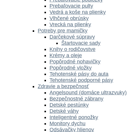
Prebaľovacie pulty
Vedrá a koše na plienky
Vlhčené obrúsky
Vrecká na plienky
Potreby pre mamičky
Darčekové súpravy
Štartovacie sady
Knihy o rodičovstve
Krémy a oleje
Popôrodné nohavičky
Popôrodné vložky
Tehotenské pásy do auta
Tehotenské podporné pásy
Zdravie a bezpečnosť
Angelsound (domáce ultrazvuky)
Bezpečnostné zábrany
Detské pestúnky
Detské váhy
Inteligentné ponožky
Monitory dychu
Odsávačky hlienov