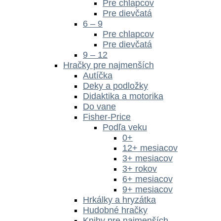
Pre chlapcov
Pre dievčatá
6 – 9
Pre chlapcov
Pre dievčatá
9 – 12
Hračky pre najmenších
Autíčka
Deky a podložky
Didaktika a motorika
Do vane
Fisher-Price
Podľa veku
0+
12+ mesiacov
3+ mesiacov
3+ rokov
6+ mesiacov
9+ mesiacov
Hrkálky a hryzátka
Hudobné hračky
Knihy pre najmenších