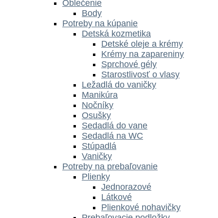
Oblečenie
Body
Potreby na kúpanie
Detská kozmetika
Detské oleje a krémy
Krémy na zapareniny
Sprchové gély
Starostlivosť o vlasy
Ležadlá do vaničky
Manikúra
Nočníky
Osušky
Sedadlá do vane
Sedadlá na WC
Stúpadlá
Vaničky
Potreby na prebaľovanie
Plienky
Jednorazové
Látkové
Plienkové nohavičky
Prebaľovacie podložky