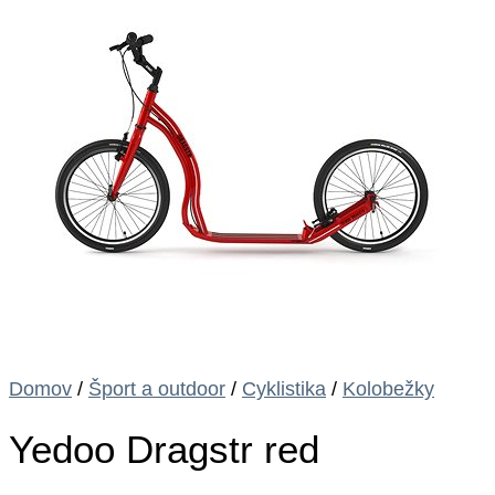
Domov
/
Šport a outdoor
/
Cyklistika
/
Kolobežky
Yedoo Dragstr red