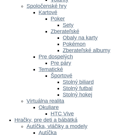
Spoločenské hry
Kartové
Poker
Sety
Zberateľské
Obaly na karty
Pokémon
Zberateľské albumy
Pre dospelých
Pre páry
Tematické
Športové
Stolný biliard
Stolný futbal
Stolný hokej
Virtuálna realita
Okuliare
HTC Vive
Hračky, pre deti a bábätká
Autíčka, vláčiky a modely
Autíčka