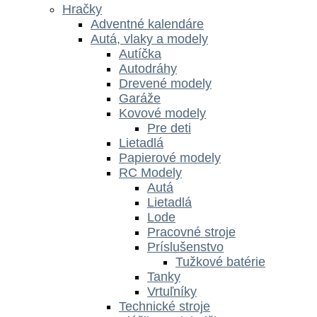
Hračky
Adventné kalendáre
Autá, vlaky a modely
Autíčka
Autodráhy
Drevené modely
Garáže
Kovové modely
Pre deti
Lietadlá
Papierové modely
RC Modely
Autá
Lietadlá
Lode
Pracovné stroje
Príslušenstvo
Tužkové batérie
Tanky
Vrtuľníky
Technické stroje