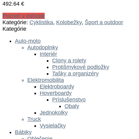
492.64
€
Pozrieť v eshope
Kategórie:
Cyklistika
,
Kolobežky
,
Šport a outdoor
Kategórie
Auto-moto
Autodoplnky
Interiér
Clony a rolety
Protišmykové podložky
Tašky a organizéry
Elektromobilita
Elektroboardy
Hoverboardy
Príslušenstvo
Obaly
Jednokolky
Truck
Vysielačky
Bábiky
Oblečenie