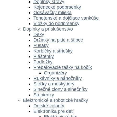
Doplnky stravy
Kojenecké podprsenky
Odsávačky mlieka
Tehotenské a dojčiace vankúše
Vložky do podprsenky
Doplnky a príslušenstvo
Deky
Držiaky na pitie a štipce
Fusaky
Korbičky a striešky
Pláštenky
Podložky
Prebaľovacie tašky na kočík
Organizéry
Rukávniky a nánožníky
Sieťky a moskytiéry
Slnečné clony a slnečníky
Stupienky
Elektronické a robotické hračky
Detské volanty
Elektronika pre deti
Elektronické hry