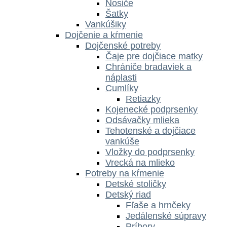
Nosiče
Šatky
Vankúšiky
Dojčenie a kŕmenie
Dojčenské potreby
Čaje pre dojčiace matky
Chrániče bradaviek a
náplasti
Cumlíky
Retiazky
Kojenecké podprsenky
Odsávačky mlieka
Tehotenské a dojčiace
vankúše
Vložky do podprsenky
Vrecká na mlieko
Potreby na kŕmenie
Detské stoličky
Detský riad
Fľaše a hrnčeky
Jedálenské súpravy
Príbory