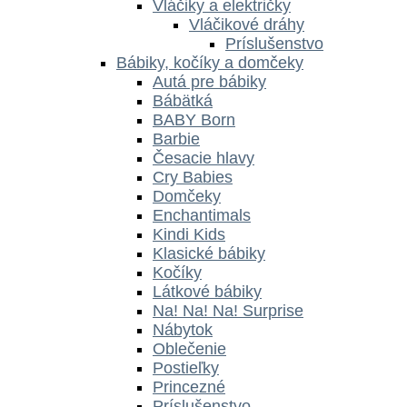
Vláčiky a električky
Vláčikové dráhy
Príslušenstvo
Bábiky, kočíky a domčeky
Autá pre bábiky
Bábätká
BABY Born
Barbie
Česacie hlavy
Cry Babies
Domčeky
Enchantimals
Kindi Kids
Klasické bábiky
Kočíky
Látkové bábiky
Na! Na! Na! Surprise
Nábytok
Oblečenie
Postieľky
Princezné
Príslušenstvo