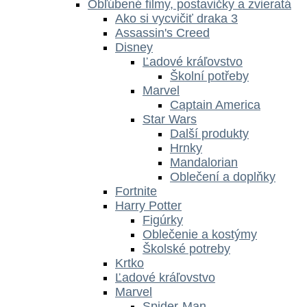
Obľúbené filmy, postavičky a zvieratá
Ako si vycvičiť draka 3
Assassin's Creed
Disney
Ľadové kráľovstvo
Školní potřeby
Marvel
Captain America
Star Wars
Další produkty
Hrnky
Mandalorian
Oblečení a doplňky
Fortnite
Harry Potter
Figúrky
Oblečenie a kostýmy
Školské potreby
Krtko
Ľadové kráľovstvo
Marvel
Spider-Man