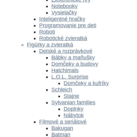
Notebooky
Vysielačky
Inteligentné hračky
Programovanie pre deti
Roboti
Robotické zvieratká
Figúrky a zvieratká
Detské a rozprávkové
Bábky a maňušky
Domčeky a budovy
Hatchimals
L.O.L. Surprise
Domčeky a kufríky
Schleich
Stajne
Sylvanian families
Doplnky
Nábytok
Filmové a seriálové
Bakugan
Batman