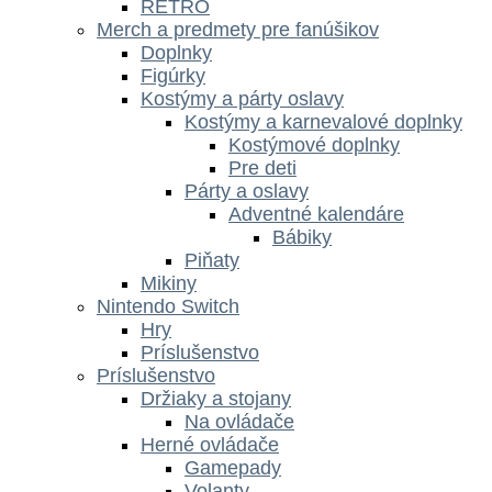
RETRO
Merch a predmety pre fanúšikov
Doplnky
Figúrky
Kostýmy a párty oslavy
Kostýmy a karnevalové doplnky
Kostýmové doplnky
Pre deti
Párty a oslavy
Adventné kalendáre
Bábiky
Piňaty
Mikiny
Nintendo Switch
Hry
Príslušenstvo
Príslušenstvo
Držiaky a stojany
Na ovládače
Herné ovládače
Gamepady
Volanty