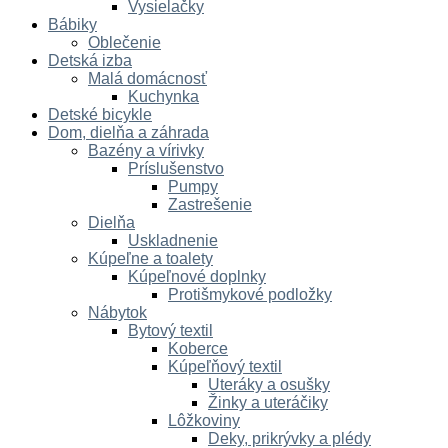
Vysielačky
Bábiky
Oblečenie
Detská izba
Malá domácnosť
Kuchynka
Detské bicykle
Dom, dielňa a záhrada
Bazény a vírivky
Príslušenstvo
Pumpy
Zastrešenie
Dielňa
Uskladnenie
Kúpeľne a toalety
Kúpeľnové doplnky
Protišmykové podložky
Nábytok
Bytový textil
Koberce
Kúpeľňový textil
Uteráky a osušky
Žinky a uteráčiky
Lôžkoviny
Deky, prikrývky a plédy