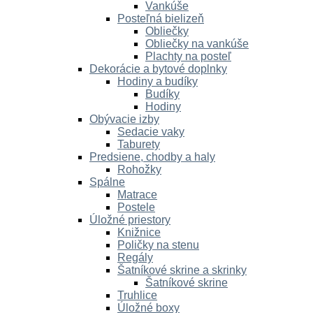
Vankúše
Posteľná bielizeň
Obliečky
Obliečky na vankúše
Plachty na posteľ
Dekorácie a bytové doplnky
Hodiny a budíky
Budíky
Hodiny
Obývacie izby
Sedacie vaky
Taburety
Predsiene, chodby a haly
Rohožky
Spálne
Matrace
Postele
Úložné priestory
Knižnice
Poličky na stenu
Regály
Šatníkové skrine a skrinky
Šatníkové skrine
Truhlice
Úložné boxy