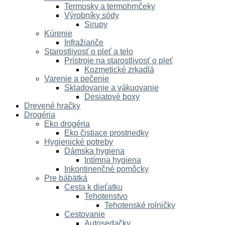
Termosky a termohrnčeky
Výrobníky sódy
Sirupy
Kúrenie
Infražiariče
Starostlivosť o pleť a telo
Prístroje na starostlivosť o pleť
Kozmetické zrkadlá
Varenie a pečenie
Skladovanie a vákuovanie
Desiatové boxy
Drevené hračky
Drogéria
Eko drogéria
Eko čistiace prostriedky
Hygienické potreby
Dámska hygiena
Intímna hygiena
Inkontinenčné pomôcky
Pre bábätká
Cesta k dieťatku
Tehotenstvo
Tehotenské rolničky
Cestovanie
Autosedačky