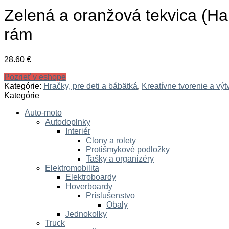
Zelená a oranžová tekvica (Ha
rám
28.60
€
Pozrieť v eshope
Kategórie:
Hračky, pre deti a bábätká
,
Kreatívne tvorenie a výt
Kategórie
Auto-moto
Autodoplnky
Interiér
Clony a rolety
Protišmykové podložky
Tašky a organizéry
Elektromobilita
Elektroboardy
Hoverboardy
Príslušenstvo
Obaly
Jednokolky
Truck