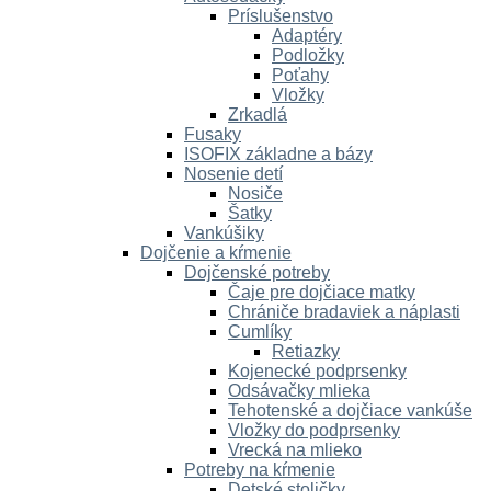
Príslušenstvo
Adaptéry
Podložky
Poťahy
Vložky
Zrkadlá
Fusaky
ISOFIX základne a bázy
Nosenie detí
Nosiče
Šatky
Vankúšiky
Dojčenie a kŕmenie
Dojčenské potreby
Čaje pre dojčiace matky
Chrániče bradaviek a náplasti
Cumlíky
Retiazky
Kojenecké podprsenky
Odsávačky mlieka
Tehotenské a dojčiace vankúše
Vložky do podprsenky
Vrecká na mlieko
Potreby na kŕmenie
Detské stoličky