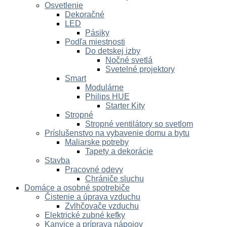
Osvetlenie
Dekoračné
LED
Pásiky
Podľa miestnosti
Do detskej izby
Nočné svetlá
Svetelné projektory
Smart
Modulárne
Philips HUE
Starter Kity
Stropné
Stropné ventilátory so svetlom
Príslušenstvo na vybavenie domu a bytu
Maliarske potreby
Tapety a dekorácie
Stavba
Pracovné odevy
Chrániče sluchu
Domáce a osobné spotrebiče
Čistenie a úprava vzduchu
Zvlhčovače vzduchu
Elektrické zubné kefky
Kanvice a príprava nápojov