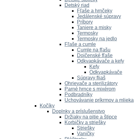
Detský riad
Fľaše a hrnčeky
Jedálenské súpravy
Príbory
Taniere a misky
Termosky
Termosky na jedlo
Fľaše a cumle
Cumle na fľašu
Dojčenské fľaše
Odkvapkávače a kefy
Kefy
Odkvapkávače
Súpravy fliaš
Ohrievače a sterilizátory
Parné hrnce s mixérom
Podbradníky
Uchovávanie príkrmov a mlieka
Kočíky
Doplnky a príslušenstvo
Držiaky na pitie a štipce
Korbičky a striešky
Striešky
Vaničky