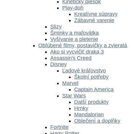
Kinetický piesok
Play-doh
Kreatívne súpravy
Zábavné varenie
Slizy
Šminky a maľovátka
Vyšívanie a pletenie
Obľúbené filmy, postavičky a zvieratá
Ako si vycvičiť draka 3
Assassin's Creed
Disney
Ľadové kráľovstvo
Školní potřeby
Marvel
Captain America
Star Wars
Další produkty
Hrnky
Mandalorian
Oblečení a doplňky
Fortnite
Harry Potter