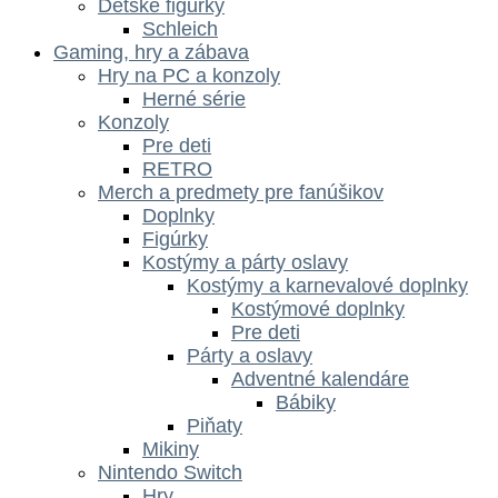
Dětské figurky
Schleich
Gaming, hry a zábava
Hry na PC a konzoly
Herné série
Konzoly
Pre deti
RETRO
Merch a predmety pre fanúšikov
Doplnky
Figúrky
Kostýmy a párty oslavy
Kostýmy a karnevalové doplnky
Kostýmové doplnky
Pre deti
Párty a oslavy
Adventné kalendáre
Bábiky
Piňaty
Mikiny
Nintendo Switch
Hry