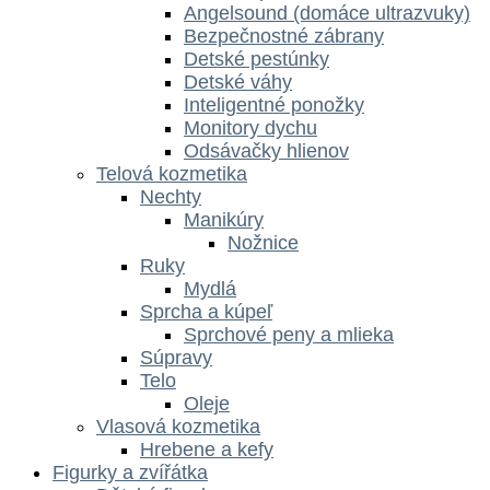
Angelsound (domáce ultrazvuky)
Bezpečnostné zábrany
Detské pestúnky
Detské váhy
Inteligentné ponožky
Monitory dychu
Odsávačky hlienov
Telová kozmetika
Nechty
Manikúry
Nožnice
Ruky
Mydlá
Sprcha a kúpeľ
Sprchové peny a mlieka
Súpravy
Telo
Oleje
Vlasová kozmetika
Hrebene a kefy
Figurky a zvířátka