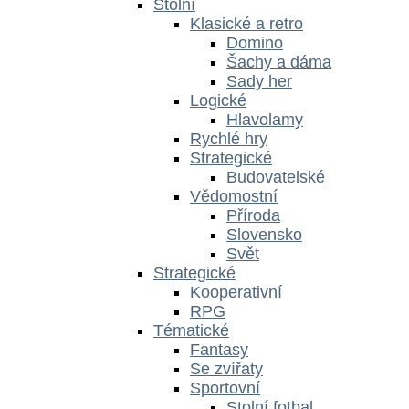
Stolní
Klasické a retro
Domino
Šachy a dáma
Sady her
Logické
Hlavolamy
Rychlé hry
Strategické
Budovatelské
Vědomostní
Příroda
Slovensko
Svět
Strategické
Kooperativní
RPG
Tématické
Fantasy
Se zvířaty
Sportovní
Stolní fotbal