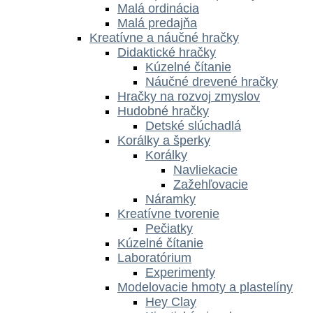
Malá ordinácia
Malá predajňa
Kreatívne a náučné hračky
Didaktické hračky
Kúzelné čítanie
Náučné drevené hračky
Hračky na rozvoj zmyslov
Hudobné hračky
Detské slúchadlá
Korálky a šperky
Korálky
Navliekacie
Zažehľovacie
Náramky
Kreatívne tvorenie
Pečiatky
Kúzelné čítanie
Laboratórium
Experimenty
Modelovacie hmoty a plastelíny
Hey Clay