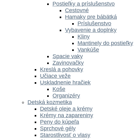
Postieľky a príslušenstvo
Cestovné
Hamaky pre bábätká
Príslušenstvo
Vybavenie a doplnky
Kliny
Mantinely do postieľky
Vankúše
Spacie vaky
Zavinovačky
Kreslá a pohovky
Učiace veže
Uskladnenie hračiek
Koše
Organizéry
Detská kozmetika
Detské oleje a krémy
Krémy na zapareniny
Peny do kúpeľa
Sprchové gély
Starostlivosť o vlasy