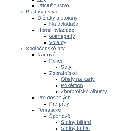
Príslušenstvo
Príslušenstvo
Držiaky a stojany
Na ovládače
Herné ovládače
Gamepady
Volanty
Spoločenské hry
Kartové
Poker
Sety
Zberateľské
Obaly na karty
Pokémon
Zberateľské albumy
Pre dospelých
Pre páry
Tematické
Športové
Stolný biliard
Stolný futbal