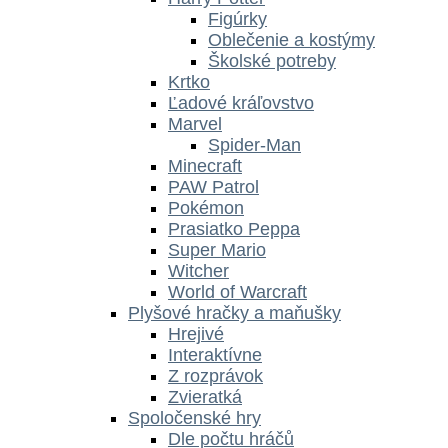
Figúrky
Oblečenie a kostýmy
Školské potreby
Krtko
Ľadové kráľovstvo
Marvel
Spider-Man
Minecraft
PAW Patrol
Pokémon
Prasiatko Peppa
Super Mario
Witcher
World of Warcraft
Plyšové hračky a maňušky
Hrejivé
Interaktívne
Z rozprávok
Zvieratká
Spoločenské hry
Dle počtu hráčů