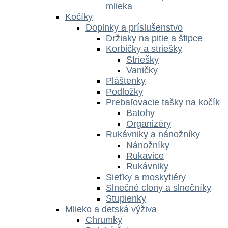
mlieka
Kočíky
Doplnky a príslušenstvo
Držiaky na pitie a štipce
Korbičky a striešky
Striešky
Vaničky
Pláštenky
Podložky
Prebaľovacie tašky na kočík
Batohy
Organizéry
Rukávniky a nánožníky
Nánožníky
Rukavice
Rukávniky
Sieťky a moskytiéry
Slnečné clony a slnečníky
Stupienky
Mlieko a detská výživa
Chrumky