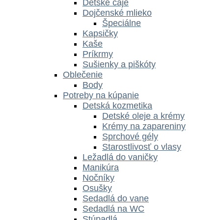
Detské čaje
Dojčenské mlieko
Špeciálne
Kapsičky
Kaše
Príkrmy
Sušienky a piškóty
Oblečenie
Body
Potreby na kúpanie
Detská kozmetika
Detské oleje a krémy
Krémy na zapareniny
Sprchové gély
Starostlivosť o vlasy
Ležadlá do vaničky
Manikúra
Nočníky
Osušky
Sedadlá do vane
Sedadlá na WC
Stúpadlá