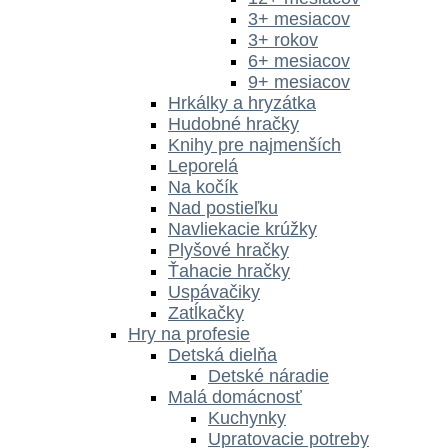
3+ mesiacov
3+ rokov
6+ mesiacov
9+ mesiacov
Hrkálky a hryzátka
Hudobné hračky
Knihy pre najmenších
Leporelá
Na kočík
Nad postieľku
Navliekacie krúžky
Plyšové hračky
Ťahacie hračky
Uspávačiky
Zatĺkačky
Hry na profesie
Detská dielňa
Detské náradie
Malá domácnosť
Kuchynky
Upratovacie potreby