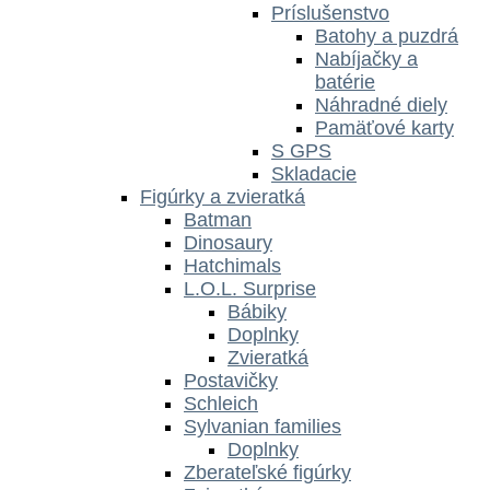
Príslušenstvo
Batohy a puzdrá
Nabíjačky a
batérie
Náhradné diely
Pamäťové karty
S GPS
Skladacie
Figúrky a zvieratká
Batman
Dinosaury
Hatchimals
L.O.L. Surprise
Bábiky
Doplnky
Zvieratká
Postavičky
Schleich
Sylvanian families
Doplnky
Zberateľské figúrky