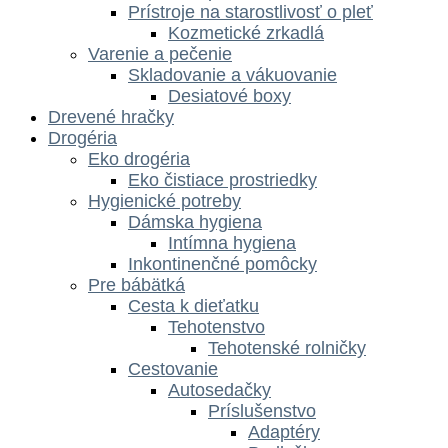
Prístroje na starostlivosť o pleť
Kozmetické zrkadlá
Varenie a pečenie
Skladovanie a vákuovanie
Desiatové boxy
Drevené hračky
Drogéria
Eko drogéria
Eko čistiace prostriedky
Hygienické potreby
Dámska hygiena
Intímna hygiena
Inkontinenčné pomôcky
Pre bábätká
Cesta k dieťatku
Tehotenstvo
Tehotenské rolničky
Cestovanie
Autosedačky
Príslušenstvo
Adaptéry