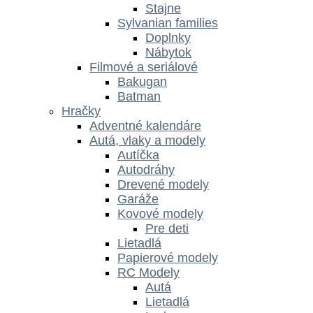
Stajne
Sylvanian families
Doplnky
Nábytok
Filmové a seriálové
Bakugan
Batman
Hračky
Adventné kalendáre
Autá, vlaky a modely
Autíčka
Autodráhy
Drevené modely
Garáže
Kovové modely
Pre deti
Lietadlá
Papierové modely
RC Modely
Autá
Lietadlá