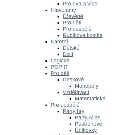
Pro dva a více
Hlavolamy
Dřevěné
Pro děti
Pro dospělé
Rubikova kostka
Karetní
Dětské
Dixit
Logické
POP IT
Pro děti
Deskové
Monopoly
Vzdělávací
Matematické
Pro dospělé
Párty hry
Party Alias
Postřehové
Únikovky