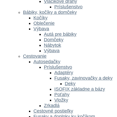
Vláčikové dráhy
Príslušenstvo
Bábiky, kočíky a domčeky
Kočíky
Oblečenie
Výbava
Autá pre bábiky
Domčeky
Nábytok
Výbava
Cestovanie
Autosedačky
Príslušenstvo
Adaptéry
Fusaky, zavinovačky a deky
Deky
ISOFIX základne a bázy
Poťahy
Vložky
Zrkadlá
Cestovné postieľky
Fusaky a doplnky ku kočíkom