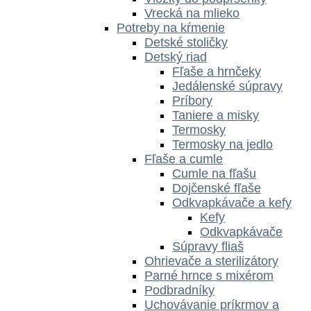
Vrecká na mlieko
Potreby na kŕmenie
Detské stoličky
Detský riad
Fľaše a hrnčeky
Jedálenské súpravy
Príbory
Taniere a misky
Termosky
Termosky na jedlo
Fľaše a cumle
Cumle na fľašu
Dojčenské fľaše
Odkvapkávače a kefy
Kefy
Odkvapkávače
Súpravy fliaš
Ohrievače a sterilizátory
Parné hrnce s mixérom
Podbradníky
Uchovávanie príkrmov a