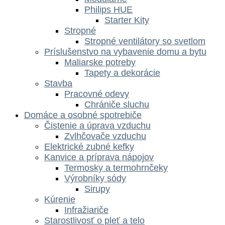
Philips HUE
Starter Kity
Stropné
Stropné ventilátory so svetlom
Príslušenstvo na vybavenie domu a bytu
Maliarske potreby
Tapety a dekorácie
Stavba
Pracovné odevy
Chrániče sluchu
Domáce a osobné spotrebiče
Čistenie a úprava vzduchu
Zvlhčovače vzduchu
Elektrické zubné kefky
Kanvice a príprava nápojov
Termosky a termohrnčeky
Výrobníky sódy
Sirupy
Kúrenie
Infražiariče
Starostlivosť o pleť a telo