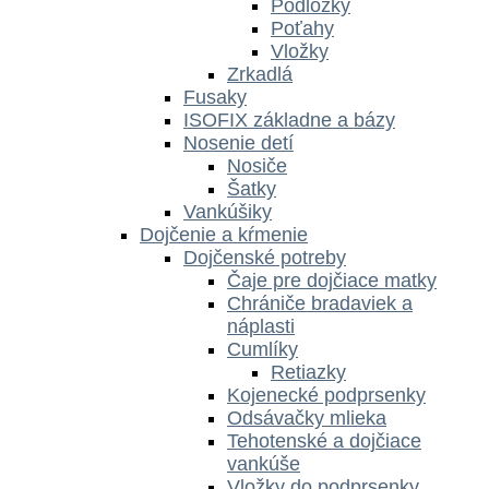
Podložky
Poťahy
Vložky
Zrkadlá
Fusaky
ISOFIX základne a bázy
Nosenie detí
Nosiče
Šatky
Vankúšiky
Dojčenie a kŕmenie
Dojčenské potreby
Čaje pre dojčiace matky
Chrániče bradaviek a
náplasti
Cumlíky
Retiazky
Kojenecké podprsenky
Odsávačky mlieka
Tehotenské a dojčiace
vankúše
Vložky do podprsenky