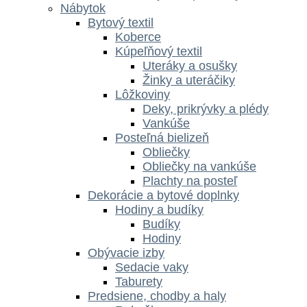
Nábytok
Bytový textil
Koberce
Kúpeľňový textil
Uteráky a osušky
Žinky a uteráčiky
Lôžkoviny
Deky, prikrývky a plédy
Vankúše
Posteľná bielizeň
Obliečky
Obliečky na vankúše
Plachty na posteľ
Dekorácie a bytové doplnky
Hodiny a budíky
Budíky
Hodiny
Obývacie izby
Sedacie vaky
Taburety
Predsiene, chodby a haly