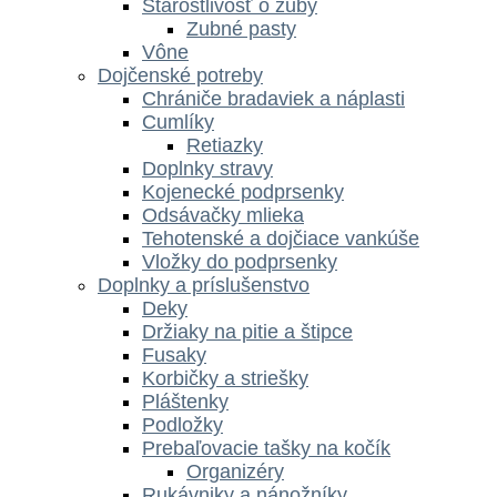
Starostlivosť o zuby
Zubné pasty
Vône
Dojčenské potreby
Chrániče bradaviek a náplasti
Cumlíky
Retiazky
Doplnky stravy
Kojenecké podprsenky
Odsávačky mlieka
Tehotenské a dojčiace vankúše
Vložky do podprsenky
Doplnky a príslušenstvo
Deky
Držiaky na pitie a štipce
Fusaky
Korbičky a striešky
Pláštenky
Podložky
Prebaľovacie tašky na kočík
Organizéry
Rukávniky a nánožníky