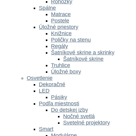
Rohožky
Spálne
Matrace
Postele
Úložné priestory
Knižnice
Poličky na stenu
Regály
Šatníkové skrine a skrinky
Šatníkové skrine
Truhlice
Úložné boxy
Osvetlenie
Dekoračné
LED
Pásiky
Podľa miestnosti
Do detskej izby
Nočné svetlá
Svetelné projektory
Smart
Modulárne