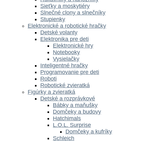
Sieťky a moskytiéry
Slnečné clony a slnečníky
Stupienky
Elektronické a robotické hračky
Detské volanty
Elektronika pre deti
Elektronické hry
Notebooky
Vysielačky
Inteligentné hračky
Programovanie pre deti
Roboti
Robotické zvieratká
Figúrky a zvieratká
Detské a rozprávkové
Bábky a maňušky
Domčeky a budovy
Hatchimals
L.O.L. Surprise
Domčeky a kufríky
Schleich