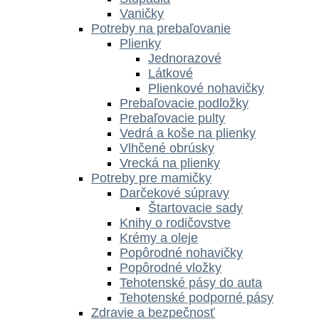
Vaničky
Potreby na prebaľovanie
Plienky
Jednorazové
Látkové
Plienkové nohavičky
Prebaľovacie podložky
Prebaľovacie pulty
Vedrá a koše na plienky
Vlhčené obrúsky
Vrecká na plienky
Potreby pre mamičky
Darčekové súpravy
Štartovacie sady
Knihy o rodičovstve
Krémy a oleje
Popôrodné nohavičky
Popôrodné vložky
Tehotenské pásy do auta
Tehotenské podporné pásy
Zdravie a bezpečnosť