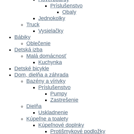
Príslušenstvo
Obaly
Jednokolky
Truck
Vysielačky
Bábiky
Oblečenie
Detská izba
Malá domácnosť
Kuchynka
Detské bicykle
Dom, dielňa a záhrada
Bazény a vírivky
Príslušenstvo
Pumpy
Zastrešenie
Dielňa
Uskladnenie
Kúpeľne a toalety
Kúpeľnové doplnky
Protišmykové podložky