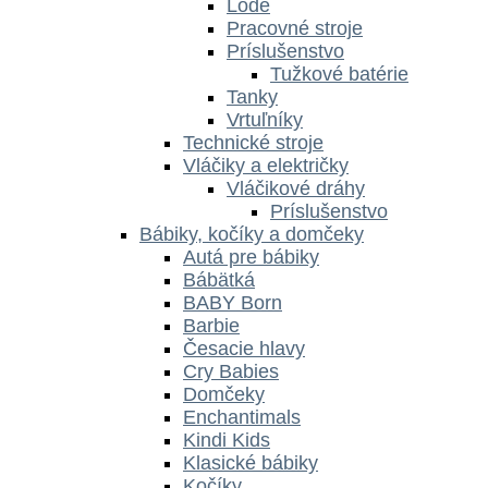
Lode
Pracovné stroje
Príslušenstvo
Tužkové batérie
Tanky
Vrtuľníky
Technické stroje
Vláčiky a električky
Vláčikové dráhy
Príslušenstvo
Bábiky, kočíky a domčeky
Autá pre bábiky
Bábätká
BABY Born
Barbie
Česacie hlavy
Cry Babies
Domčeky
Enchantimals
Kindi Kids
Klasické bábiky
Kočíky