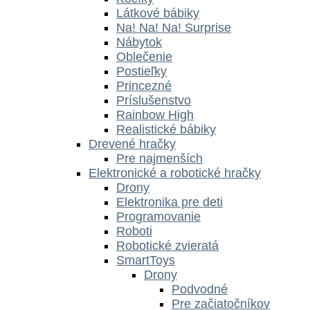
Látkové bábiky
Na! Na! Na! Surprise
Nábytok
Oblečenie
Postieľky
Princezné
Príslušenstvo
Rainbow High
Realistické bábiky
Drevené hračky
Pre najmenších
Elektronické a robotické hračky
Drony
Elektronika pre deti
Programovanie
Roboti
Robotické zvieratá
SmartToys
Drony
Podvodné
Pre začiatočníkov