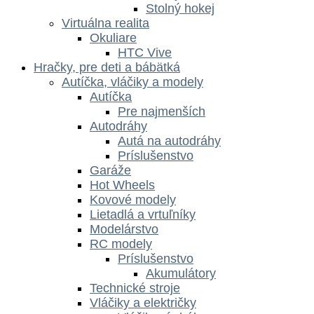
Stolný hokej
Virtuálna realita
Okuliare
HTC Vive
Hračky, pre deti a bábätká
Autíčka, vláčiky a modely
Autíčka
Pre najmenších
Autodráhy
Autá na autodráhy
Príslušenstvo
Garáže
Hot Wheels
Kovové modely
Lietadlá a vrtuľníky
Modelárstvo
RC modely
Príslušenstvo
Akumulátory
Technické stroje
Vláčiky a električky