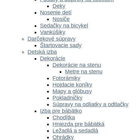
Deky
Nosenie detí
Nosiče
Sedačky na bicykel
Vankúšiky
Darčekové súpravy
Štartovacie sady
Detská izba
Dekorácie
Dekorácie na stenu
Metre na stenu
Fotorámiky
Hojdacie koníky
Mapy a glóbusy
Pokladničky
Súpravy na odliatky a odtlačky
Izba pre bábätko
Chodítka
Hniezda pre bábätká
Ležadlá a sedadlá
Ohrádky