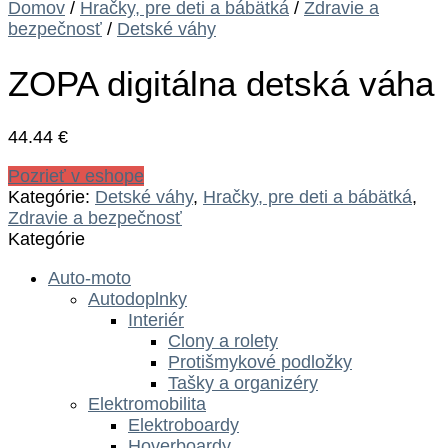
Domov
/
Hračky, pre deti a bábätká
/
Zdravie a
bezpečnosť
/
Detské váhy
ZOPA digitálna detská váha
44.44
€
Pozrieť v eshope
Kategórie:
Detské váhy
,
Hračky, pre deti a bábätká
,
Zdravie a bezpečnosť
Kategórie
Auto-moto
Autodoplnky
Interiér
Clony a rolety
Protišmykové podložky
Tašky a organizéry
Elektromobilita
Elektroboardy
Hoverboardy